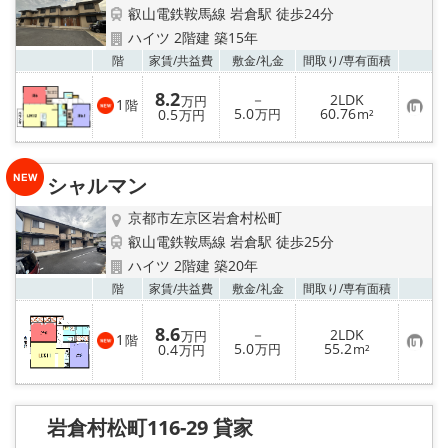
特選物件
叡山電鉄鞍馬線 岩倉駅 徒歩24分
ハイツ 2階建 築15年
ハウスメーカー施工特集！
お気
階
家賃/
共益費
敷金/
礼金
間取り/
専有面積
8.2
路線·駅から探す
－
2LDK
万円
1
階
お
5.0
60.76
0.5
万円
m²
万円
気
に
IT重説について
入
り
シャルマン
登
スタッフ紹介
録
京都市左京区岩倉村松町
叡山電鉄鞍馬線 岩倉駅 徒歩25分
賃貸管理の北白川店
ハイツ 2階建 築20年
お気
階
家賃/
共益費
敷金/
礼金
間取り/
専有面積
店舗情報·アクセス
8.6
－
2LDK
万円
会社概要
1
階
お
5.0
55.2
0.4
万円
m²
万円
気
に
メールでお問い合わせ
入
り
登
岩倉村松町116-29 貸家
録