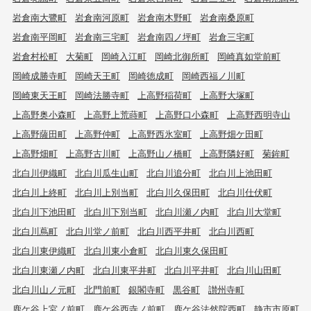
岩倉南大鷺町
岩倉南河原町
岩倉南木野町
岩倉南桑原町
岩倉南平岡町
岩倉南三宅町
岩倉南四ノ坪町
岩倉三宅町
岩倉村松町
大菊町
岡崎入江町
岡崎北御所町
岡崎真如堂前町
岡崎成勝寺町
岡崎天王町
岡崎徳成町
岡崎西福ノ川町
岡崎東天王町
岡崎法勝寺町
上高野稲荷町
上高野大塚町
上高野奥小森町
上高野上荒蒔町
上高野口小森町
上高野西明寺山
上高野薩田町
上高野仲町
上高野西氷室町
上高野畑ケ田町
上高野畑町
上高野古川町
上高野山ノ橋町
上高野隣好町
菊鉾町
北白川伊織町
北白川瓜生山町
北白川追分町
北白川上池田町
北白川上終町
北白川上別当町
北白川久保田町
北白川仕伏町
北白川下池田町
北白川下別当町
北白川瀬ノ内町
北白川大堂町
北白川蔦町
北白川堂ノ前町
北白川西平井町
北白川西町
北白川東伊織町
北白川東小倉町
北白川東久保田町
北白川東瀬ノ内町
北白川東平井町
北白川平井町
北白川山田町
北白川山ノ元町
北門前町
銀閣寺町
黒谷町
讃州寺町
鹿ケ谷上宮ノ前町
鹿ケ谷西寺ノ前町
鹿ケ谷法然院西町
静市市原町