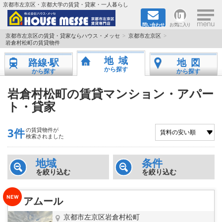
×
京都市左京区・京都大学の賃貸・貸家・一人暮らし
問い合わせ
お気に入り
TOPページ
京都市左京区の賃貸・貸家ならハウス・メッセ
京都市左京区
岩倉村松町の賃貸物件
地図から検索
地域
路線·駅
地図
から探す
から探す
から探す
地域から検索
岩倉村松町の賃貸マンション・アパー
ト・貸家
京都大学＆京都芸術大学生さんに
書類DL & 入居者さまへ
3件
の賃貸物件が
検索されました
家族で住むならマンション？賃家？
地域
条件
を絞り込む
を絞り込む
一人暮らしの物件特集
アムール
ペット相談OKの賃貸！
京都市左京区岩倉村松町