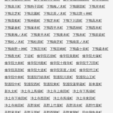
下鴨泉川町
下鴨狗子田町
下鴨梅ノ木町
下鴨膳部町
下鴨岸本町
下鴨北芝町
下鴨北園町
下鴨北茶ノ木町
下鴨北野々神町
下鴨貴船町
下鴨神殿町
下鴨芝本町
下鴨下川原町
下鴨高木町
下鴨蓼倉町
下鴨塚本町
下鴨西半木町
下鴨西林町
下鴨西本町
下鴨東梅ノ木町
下鴨東半木町
下鴨東本町
下鴨本町
下鴨前萩町
下鴨松ノ木町
下鴨松原町
下鴨南芝町
下鴨南茶ノ木町
下鴨南野々神町
下鴨宮河町
下鴨宮崎町
下鴨森ケ前町
下鴨森本町
下鴨夜光町
下堤町
修学院石掛町
修学院泉殿町
修学院犬塚町
修学院大林町
修学院沖殿町
修学院十権寺町
修学院千万田町
修学院高部町
修学院大道町
修学院茶屋ノ前町
修学院坪江町
修学院中林町
聖護院円頓美町
聖護院川原町
聖護院山王町
聖護院中町
聖護院西町
聖護院東町
聖護院蓮華蔵町
新車屋町
新丸太町
浄土寺上馬場町
浄土寺上南田町
浄土寺下馬場町
浄土寺下南田町
浄土寺西田町
浄土寺馬場町
浄土寺東田町
浄土寺南田町
高野泉町
高野上竹屋町
高野清水町
高野竹屋町
高野蓼原町
高野玉岡町
高野西開町
高野東開町
田中飛鳥井町