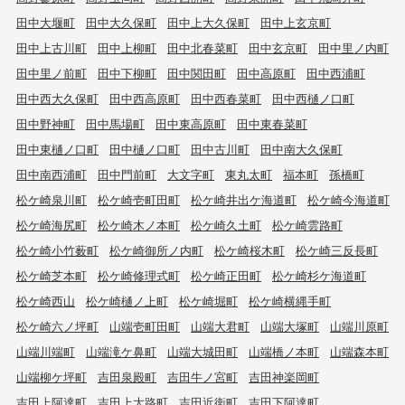
田中大堰町
田中大久保町
田中上大久保町
田中上玄京町
田中上古川町
田中上柳町
田中北春菜町
田中玄京町
田中里ノ内町
田中里ノ前町
田中下柳町
田中関田町
田中高原町
田中西浦町
田中西大久保町
田中西高原町
田中西春菜町
田中西樋ノ口町
田中野神町
田中馬場町
田中東高原町
田中東春菜町
田中東樋ノ口町
田中樋ノ口町
田中古川町
田中南大久保町
田中南西浦町
田中門前町
大文字町
東丸太町
福本町
孫橋町
松ケ崎泉川町
松ケ崎壱町田町
松ケ崎井出ケ海道町
松ケ崎今海道町
松ケ崎海尻町
松ケ崎木ノ本町
松ケ崎久土町
松ケ崎雲路町
松ケ崎小竹薮町
松ケ崎御所ノ内町
松ケ崎桜木町
松ケ崎三反長町
松ケ崎芝本町
松ケ崎修理式町
松ケ崎正田町
松ケ崎杉ケ海道町
松ケ崎西山
松ケ崎樋ノ上町
松ケ崎堀町
松ケ崎横縄手町
松ケ崎六ノ坪町
山端壱町田町
山端大君町
山端大塚町
山端川原町
山端川端町
山端滝ケ鼻町
山端大城田町
山端橋ノ本町
山端森本町
山端柳ケ坪町
吉田泉殿町
吉田牛ノ宮町
吉田神楽岡町
吉田上阿達町
吉田上大路町
吉田近衛町
吉田下阿達町