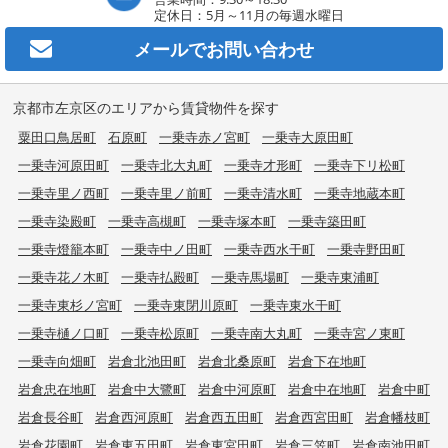
定休日：5月～11月の毎週水曜日
メールで
お問い合わせ
京都市左京区のエリアから賃貸物件を探す
粟田口鳥居町
石原町
一乗寺赤ノ宮町
一乗寺大原田町
一乗寺河原田町
一乗寺北大丸町
一乗寺才形町
一乗寺下リ松町
一乗寺里ノ西町
一乗寺里ノ前町
一乗寺清水町
一乗寺地蔵本町
一乗寺染殿町
一乗寺高槻町
一乗寺塚本町
一乗寺築田町
一乗寺燈籠本町
一乗寺中ノ田町
一乗寺西水干町
一乗寺野田町
一乗寺花ノ木町
一乗寺払殿町
一乗寺馬場町
一乗寺東浦町
一乗寺東杉ノ宮町
一乗寺東閉川原町
一乗寺東水干町
一乗寺樋ノ口町
一乗寺松原町
一乗寺南大丸町
一乗寺宮ノ東町
一乗寺向畑町
岩倉北池田町
岩倉北桑原町
岩倉下在地町
岩倉忠在地町
岩倉中大鷺町
岩倉中河原町
岩倉中在地町
岩倉中町
岩倉長谷町
岩倉西河原町
岩倉西五田町
岩倉西宮田町
岩倉幡枝町
岩倉花園町
岩倉東五田町
岩倉東宮田町
岩倉三笠町
岩倉南池田町