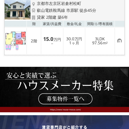
京都市左京区岩倉村松町
叡山電鉄鞍馬線 市原駅 徒歩45分
貸家 2階建 築6年
お気
階
家賃/
共益費
敷金/
礼金
間取り/
専有面積
15.0
30.0
3LDK
万円
万円
2
階
お
1
97.56
－
ヶ月
m²
気
に
入
り
登
録