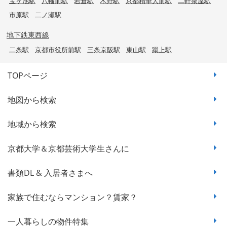
宝ヶ池駅
八幡前駅
岩倉駅
木野駅
京都精華大前駅
二軒茶屋駅
市原駅
二ノ瀬駅
地下鉄東西線
二条駅
京都市役所前駅
三条京阪駅
東山駅
蹴上駅
TOPページ
地図から検索
地域から検索
京都大学＆京都芸術大学生さんに
書類DL & 入居者さまへ
家族で住むならマンション？賃家？
一人暮らしの物件特集