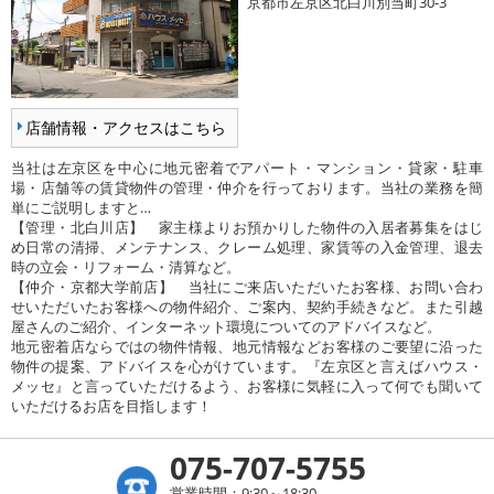
京都市左京区北白川別当町30-3
店舗情報・アクセスはこちら
当社は左京区を中心に地元密着でアパート・マンション・貸家・駐車
場・店舗等の賃貸物件の管理・仲介を行っております。当社の業務を簡
単にご説明しますと…
【管理・北白川店】 家主様よりお預かりした物件の入居者募集をはじ
め日常の清掃、メンテナンス、クレーム処理、家賃等の入金管理、退去
時の立会・リフォーム・清算など。
【仲介・京都大学前店】 当社にご来店いただいたお客様、お問い合わ
せいただいたお客様への物件紹介、ご案内、契約手続きなど。また引越
屋さんのご紹介、インターネット環境についてのアドバイスなど。
地元密着店ならではの物件情報、地元情報などお客様のご要望に沿った
物件の提案、アドバイスを心がけています。『左京区と言えばハウス・
メッセ』と言っていただけるよう、お客様に気軽に入って何でも聞いて
いただけるお店を目指します！
075-707-5755
営業時間：9:30～18:30