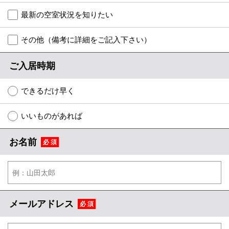
特選物件
最新の空室状況を知りたい
ハウスメーカー施工特集！
その他（備考に詳細をご記入下さい）
路線·駅から探す
ご入居時期
IT重説について
できるだけ早く
スタッフ紹介
いいものがあれば
賃貸管理の北白川店
お名前
必 須
店舗情報·アクセス
会社概要
メールでお問い合わせ
メールアドレス
必 須