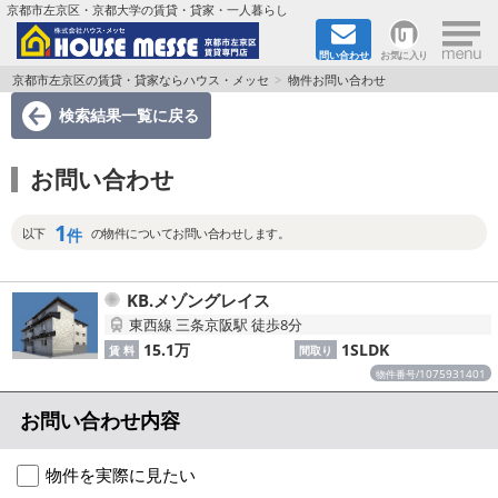
×
京都市左京区・京都大学の賃貸・貸家・一人暮らし
問い合わせ
お気に入り
TOPページ
京都市左京区の賃貸・貸家ならハウス・メッセ
物件お問い合わせ
検索結果一覧
に戻る
地図から検索
お問い合わせ
地域から検索
1
京都大学＆京都芸術大学生さんに
件
以下
の物件についてお問い合わせします。
書類DL & 入居者さまへ
KB.メゾングレイス
東西線 三条京阪駅 徒歩8分
家族で住むならマンション？賃家？
15.1万
1SLDK
賃 料
間取り
1075931401
物件番号/
一人暮らしの物件特集
お問い合わせ内容
ペット相談OKの賃貸！
物件を実際に見たい