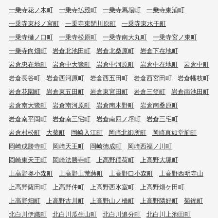
一乗寺花ノ木町
一乗寺払殿町
一乗寺馬場町
一乗寺東浦町
一乗寺東杉ノ宮町
一乗寺東閉川原町
一乗寺東水干町
一乗寺樋ノ口町
一乗寺松原町
一乗寺南大丸町
一乗寺宮ノ東町
一乗寺向畑町
岩倉北池田町
岩倉北桑原町
岩倉下在地町
岩倉忠在地町
岩倉中大鷺町
岩倉中河原町
岩倉中在地町
岩倉中町
岩倉長谷町
岩倉西河原町
岩倉西五田町
岩倉西宮田町
岩倉幡枝町
岩倉花園町
岩倉東五田町
岩倉東宮田町
岩倉三笠町
岩倉南池田町
岩倉南大鷺町
岩倉南河原町
岩倉南木野町
岩倉南桑原町
岩倉南平岡町
岩倉南三宅町
岩倉南四ノ坪町
岩倉三宅町
岩倉村松町
大菊町
岡崎入江町
岡崎北御所町
岡崎真如堂前町
岡崎成勝寺町
岡崎天王町
岡崎徳成町
岡崎西福ノ川町
岡崎東天王町
岡崎法勝寺町
上高野稲荷町
上高野大塚町
上高野奥小森町
上高野上荒蒔町
上高野口小森町
上高野西明寺山
上高野薩田町
上高野仲町
上高野西氷室町
上高野畑ケ田町
上高野畑町
上高野古川町
上高野山ノ橋町
上高野隣好町
菊鉾町
北白川伊織町
北白川瓜生山町
北白川追分町
北白川上池田町