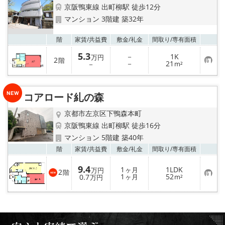
特選物件
京阪鴨東線 出町柳駅 徒歩12分
マンション 3階建 築32年
ハウスメーカー施工特集！
お気
階
家賃/
共益費
敷金/
礼金
間取り/
専有面積
路線·駅から探す
5.3
－
1K
万円
2
階
お
－
21
－
m²
気
IT重説について
に
入
り
コアロード糺の森
スタッフ紹介
登
録
京都市左京区下鴨森本町
賃貸管理の北白川店
京阪鴨東線 出町柳駅 徒歩16分
マンション 5階建 築40年
店舗情報·アクセス
お気
階
家賃/
共益費
敷金/
礼金
間取り/
専有面積
9.4
1
1LDK
会社概要
ヶ月
万円
2
階
お
1
52
0.7
ヶ月
m²
万円
気
に
メールでお問い合わせ
入
り
登
録