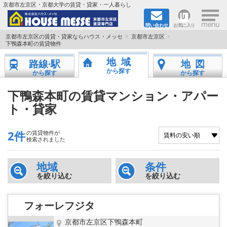
×
京都市左京区・京都大学の賃貸・貸家・一人暮らし
問い合わせ
お気に入り
TOPページ
京都市左京区の賃貸・貸家ならハウス・メッセ
京都市左京区
下鴨森本町の賃貸物件
地図から検索
地域
路線·駅
地図
から探す
から探す
から探す
地域から検索
下鴨森本町の賃貸マンション・アパー
ト・貸家
京都大学＆京都芸術大学生さんに
書類DL & 入居者さまへ
2件
の賃貸物件が
検索されました
家族で住むならマンション？賃家？
地域
条件
を絞り込む
を絞り込む
一人暮らしの物件特集
フォーレフジタ
ペット相談OKの賃貸！
京都市左京区下鴨森本町