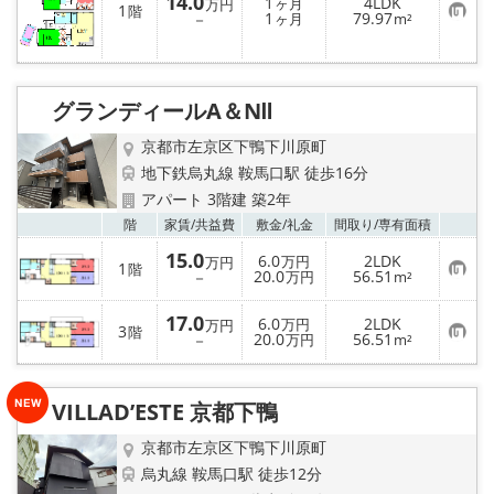
14.0
1
4LDK
ヶ月
万円
1
階
お
1
79.97
－
ヶ月
m²
気
に
入
り
登
グランディールA＆NⅡ
録
京都市左京区下鴨下川原町
地下鉄烏丸線 鞍馬口駅 徒歩16分
アパート 3階建 築2年
お気
階
家賃/
共益費
敷金/
礼金
間取り/
専有面積
15.0
6.0
2LDK
万円
万円
1
階
お
20.0
56.51
－
万円
m²
気
に
17.0
入
6.0
2LDK
万円
万円
3
階
り
お
20.0
56.51
－
万円
m²
登
気
録
に
入
り
VILLAD’ESTE 京都下鴨
登
録
京都市左京区下鴨下川原町
烏丸線 鞍馬口駅 徒歩12分