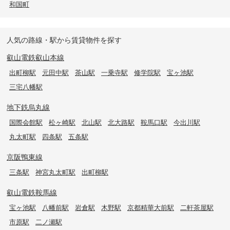
和国町
人気の路線・駅から賃貸物件を探す
叡山電鉄叡山本線
出町柳駅
元田中駅
茶山駅
一乗寺駅
修学院駅
宝ヶ池駅
三宅八幡駅
地下鉄烏丸線
国際会館駅
松ヶ崎駅
北山駅
北大路駅
鞍馬口駅
今出川駅
丸太町駅
四条駅
五条駅
京阪鴨東線
三条駅
神宮丸太町駅
出町柳駅
叡山電鉄鞍馬線
宝ヶ池駅
八幡前駅
岩倉駅
木野駅
京都精華大前駅
二軒茶屋駅
市原駅
二ノ瀬駅