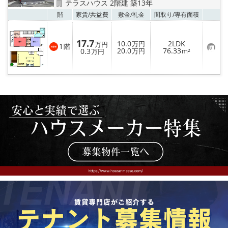
テラスハウス 2階建 築13年
お気
階
家賃/
共益費
敷金/
礼金
間取り/
専有面積
17.7
10.0
2LDK
万円
万円
1
階
お
20.0
76.33
0.3
万円
m²
万円
気
に
入
り
登
録