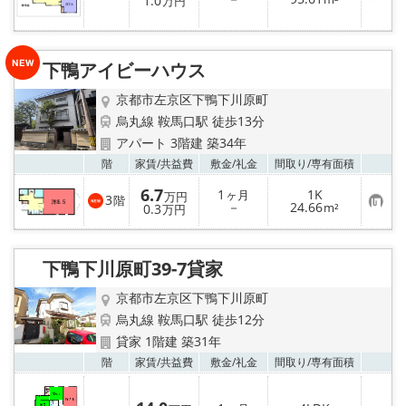
1.0
万円
気
録
に
入
り
登
下鴨アイビーハウス
録
京都市左京区下鴨下川原町
烏丸線 鞍馬口駅 徒歩13分
アパート 3階建 築34年
お気
階
家賃/
共益費
敷金/
礼金
間取り/
専有面積
6.7
1
1K
ヶ月
万円
3
階
お
－
24.66
0.3
m²
万円
気
に
入
り
下鴨下川原町39-7貸家
登
録
京都市左京区下鴨下川原町
烏丸線 鞍馬口駅 徒歩12分
貸家 1階建 築31年
お気
階
家賃/
共益費
敷金/
礼金
間取り/
専有面積