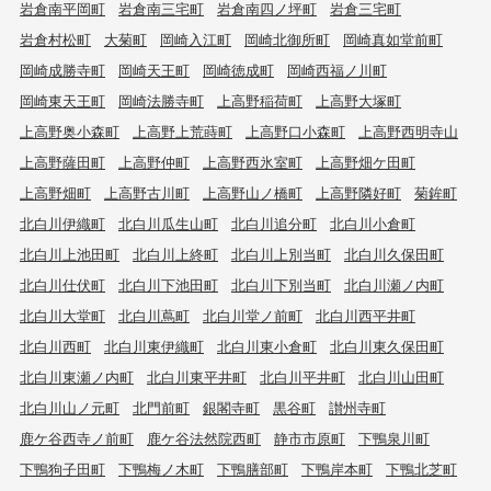
岩倉南平岡町
岩倉南三宅町
岩倉南四ノ坪町
岩倉三宅町
岩倉村松町
大菊町
岡崎入江町
岡崎北御所町
岡崎真如堂前町
岡崎成勝寺町
岡崎天王町
岡崎徳成町
岡崎西福ノ川町
岡崎東天王町
岡崎法勝寺町
上高野稲荷町
上高野大塚町
上高野奥小森町
上高野上荒蒔町
上高野口小森町
上高野西明寺山
上高野薩田町
上高野仲町
上高野西氷室町
上高野畑ケ田町
上高野畑町
上高野古川町
上高野山ノ橋町
上高野隣好町
菊鉾町
北白川伊織町
北白川瓜生山町
北白川追分町
北白川小倉町
北白川上池田町
北白川上終町
北白川上別当町
北白川久保田町
北白川仕伏町
北白川下池田町
北白川下別当町
北白川瀬ノ内町
北白川大堂町
北白川蔦町
北白川堂ノ前町
北白川西平井町
北白川西町
北白川東伊織町
北白川東小倉町
北白川東久保田町
北白川東瀬ノ内町
北白川東平井町
北白川平井町
北白川山田町
北白川山ノ元町
北門前町
銀閣寺町
黒谷町
讃州寺町
鹿ケ谷西寺ノ前町
鹿ケ谷法然院西町
静市市原町
下鴨泉川町
下鴨狗子田町
下鴨梅ノ木町
下鴨膳部町
下鴨岸本町
下鴨北芝町