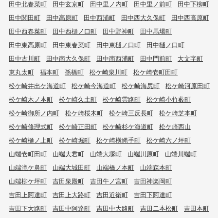
田中北春菜町
田中玄京町
田中里ノ内町
田中里ノ前町
田中下柳町
田中関田町
田中高原町
田中西浦町
田中西大久保町
田中西高原町
田中西春菜町
田中西樋ノ口町
田中野神町
田中馬場町
田中東高原町
田中東春菜町
田中東樋ノ口町
田中樋ノ口町
田中古川町
田中南大久保町
田中南西浦町
田中門前町
大文字町
東丸太町
福本町
孫橋町
松ケ崎泉川町
松ケ崎壱町田町
松ケ崎井出ケ海道町
松ケ崎今海道町
松ケ崎海尻町
松ケ崎河原田町
松ケ崎木ノ本町
松ケ崎久土町
松ケ崎雲路町
松ケ崎小竹薮町
松ケ崎御所ノ内町
松ケ崎桜木町
松ケ崎三反長町
松ケ崎芝本町
松ケ崎修理式町
松ケ崎正田町
松ケ崎杉ケ海道町
松ケ崎西山
松ケ崎樋ノ上町
松ケ崎堀町
松ケ崎横縄手町
松ケ崎六ノ坪町
山端壱町田町
山端大君町
山端大塚町
山端川原町
山端川端町
山端滝ケ鼻町
山端大城田町
山端橋ノ本町
山端森本町
山端柳ケ坪町
吉田泉殿町
吉田牛ノ宮町
吉田神楽岡町
吉田上阿達町
吉田上大路町
吉田近衛町
吉田下阿達町
吉田下大路町
吉田中阿達町
吉田中大路町
吉田二本松町
吉田本町