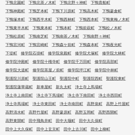
下鴨北園町
下鴨北茶ノ木町
下鴨北野々神町
下鴨貴船町
下鴨神殿町
下鴨芝本町
下鴨下川原町
下鴨高木町
下鴨蓼倉町
下鴨塚本町
下鴨西半木町
下鴨西林町
下鴨西本町
下鴨東梅ノ木町
下鴨東半木町
下鴨東本町
下鴨本町
下鴨前萩町
下鴨松ノ木町
下鴨松原町
下鴨南芝町
下鴨南茶ノ木町
下鴨南野々神町
下鴨宮河町
下鴨宮崎町
下鴨森ケ前町
下鴨森本町
下鴨夜光町
下堤町
修学院石掛町
修学院泉殿町
修学院犬塚町
修学院大林町
修学院沖殿町
修学院十権寺町
修学院千万田町
修学院高部町
修学院大道町
修学院茶屋ノ前町
修学院坪江町
修学院中林町
聖護院川原町
聖護院山王町
聖護院中町
聖護院西町
聖護院東町
聖護院蓮華蔵町
新車屋町
新丸太町
浄土寺上馬場町
浄土寺上南田町
浄土寺下馬場町
浄土寺下南田町
浄土寺西田町
浄土寺馬場町
浄土寺東田町
浄土寺南田町
高野泉町
高野上竹屋町
高野清水町
高野竹屋町
高野蓼原町
高野玉岡町
高野西開町
高野東開町
田中飛鳥井町
田中大堰町
田中大久保町
田中上大久保町
田中上玄京町
田中上古川町
田中上柳町