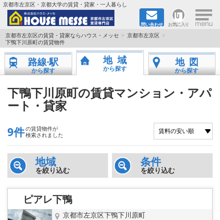
×
京都市左京区・京都大学の賃貸・貸家・一人暮らし
問い合わせ
お気に入り
TOPページ
京都市左京区の賃貸・貸家ならハウス・メッセ
京都市左京区
下鴨下川原町の賃貸物件
地図から検索
地域
路線·駅
地図
から探す
から探す
から探す
地域から検索
下鴨下川原町の賃貸マンション・アパ
ート・貸家
京都大学＆京都芸術大学生さんに
書類DL & 入居者さまへ
9件
の賃貸物件が
検索されました
家族で住むならマンション？賃家？
地域
条件
を絞り込む
を絞り込む
一人暮らしの物件特集
ピアレ下鴨
ペット相談OKの賃貸！
京都市左京区下鴨下川原町