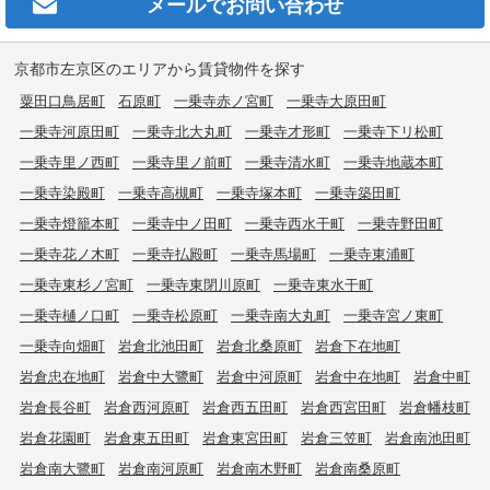
メールで
お問い合わせ
京都市左京区のエリアから賃貸物件を探す
粟田口鳥居町
石原町
一乗寺赤ノ宮町
一乗寺大原田町
一乗寺河原田町
一乗寺北大丸町
一乗寺才形町
一乗寺下リ松町
一乗寺里ノ西町
一乗寺里ノ前町
一乗寺清水町
一乗寺地蔵本町
一乗寺染殿町
一乗寺高槻町
一乗寺塚本町
一乗寺築田町
一乗寺燈籠本町
一乗寺中ノ田町
一乗寺西水干町
一乗寺野田町
一乗寺花ノ木町
一乗寺払殿町
一乗寺馬場町
一乗寺東浦町
一乗寺東杉ノ宮町
一乗寺東閉川原町
一乗寺東水干町
一乗寺樋ノ口町
一乗寺松原町
一乗寺南大丸町
一乗寺宮ノ東町
一乗寺向畑町
岩倉北池田町
岩倉北桑原町
岩倉下在地町
岩倉忠在地町
岩倉中大鷺町
岩倉中河原町
岩倉中在地町
岩倉中町
岩倉長谷町
岩倉西河原町
岩倉西五田町
岩倉西宮田町
岩倉幡枝町
岩倉花園町
岩倉東五田町
岩倉東宮田町
岩倉三笠町
岩倉南池田町
岩倉南大鷺町
岩倉南河原町
岩倉南木野町
岩倉南桑原町