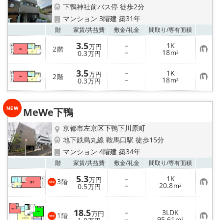
特選物件
下鴨神社前バス停 徒歩2分
マンション 3階建 築31年
ハウスメーカー施工特集！
お気
階
家賃/
共益費
敷金/
礼金
間取り/
専有面積
3.5
－
1K
万円
路線·駅から探す
2
階
お
－
18
0.3
m²
万円
気
に
3.5
IT重説について
入
－
1K
万円
2
階
り
お
－
18
0.3
m²
万円
登
気
録
に
スタッフ紹介
入
り
MeWe下鴨
登
賃貸管理の北白川店
録
京都市左京区下鴨下川原町
地下鉄烏丸線 鞍馬口駅 徒歩15分
店舗情報·アクセス
マンション 4階建 築34年
お気
階
家賃/
共益費
敷金/
礼金
間取り/
専有面積
会社概要
5.3
－
1K
万円
3
階
お
－
20.8
0.5
m²
万円
メールでお問い合わせ
気
に
入
18.5
－
3LDK
り
万円
1
階
お
－
95.61
登
m²