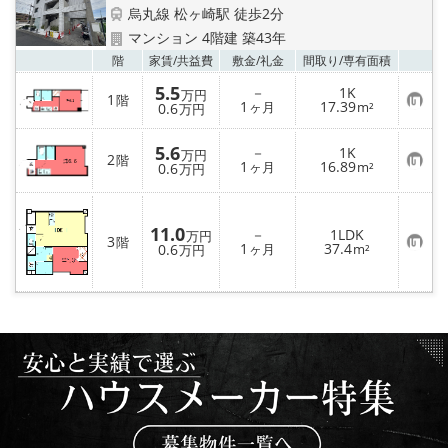
特選物件
烏丸線 松ヶ崎駅 徒歩2分
マンション 4階建 築43年
ハウスメーカー施工特集！
お気
階
家賃/
共益費
敷金/
礼金
間取り/
専有面積
5.5
－
1K
万円
路線·駅から探す
1
階
お
1
17.39
0.6
ヶ月
m²
万円
気
に
IT重説について
入
5.6
－
1K
万円
2
階
り
お
1
16.89
0.6
ヶ月
m²
万円
登
気
録
に
スタッフ紹介
入
り
11.0
－
1LDK
登
万円
3
賃貸管理の北白川店
階
お
1
37.4
0.6
録
ヶ月
m²
万円
気
に
入
店舗情報·アクセス
り
登
録
会社概要
メールでお問い合わせ