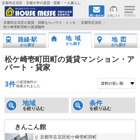
×
京都市左京区・京都大学の賃貸・貸家・一人暮らし
問い合わせ
お気に入り
TOPページ
京都市左京区の賃貸・貸家ならハウス・メッセ
京都市左京区
松ケ崎壱町田町の賃貸物件
地図から検索
地域
路線·駅
地図
から探す
から探す
から探す
地域から検索
松ケ崎壱町田町の賃貸マンション・ア
パート・貸家
京都大学＆京都芸術大学生さんに
書類DL & 入居者さまへ
3件
の賃貸物件が
検索されました
家族で住むならマンション？賃家？
地域
条件
を絞り込む
を絞り込む
一人暮らしの物件特集
きんこん館
ペット相談OKの賃貸！
京都市左京区松ケ崎壱町田町