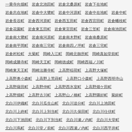
一乗寺向畑町
岩倉北池田町
岩倉北桑原町
岩倉下在地町
岩倉忠在地町
岩倉中大鷺町
岩倉中河原町
岩倉中在地町
岩倉中町
岩倉長谷町
岩倉西河原町
岩倉西五田町
岩倉西宮田町
岩倉幡枝町
岩倉花園町
岩倉東五田町
岩倉東宮田町
岩倉三笠町
岩倉南池田町
岩倉南大鷺町
岩倉南河原町
岩倉南木野町
岩倉南桑原町
岩倉南平岡町
岩倉南三宅町
岩倉南四ノ坪町
岩倉三宅町
岩倉村松町
大菊町
岡崎入江町
岡崎北御所町
岡崎真如堂前町
岡崎成勝寺町
岡崎天王町
岡崎徳成町
岡崎西福ノ川町
岡崎東天王町
岡崎法勝寺町
上高野稲荷町
上高野大塚町
上高野奥小森町
上高野上荒蒔町
上高野口小森町
上高野西明寺山
上高野薩田町
上高野仲町
上高野西氷室町
上高野畑ケ田町
上高野畑町
上高野古川町
上高野山ノ橋町
上高野隣好町
菊鉾町
北白川伊織町
北白川瓜生山町
北白川追分町
北白川上池田町
北白川上終町
北白川上別当町
北白川久保田町
北白川仕伏町
北白川下池田町
北白川下別当町
北白川瀬ノ内町
北白川大堂町
北白川蔦町
北白川堂ノ前町
北白川西瀬ノ内町
北白川西平井町