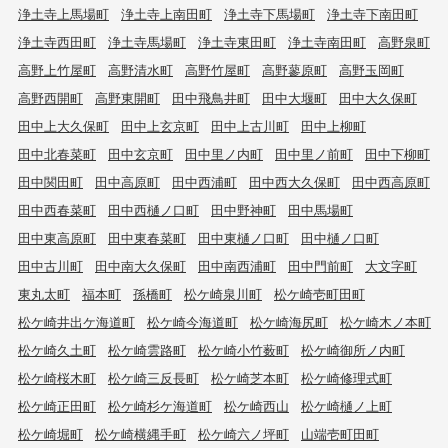
浄土寺上馬場町
浄土寺上南田町
浄土寺下馬場町
浄土寺下南田町
浄土寺西田町
浄土寺馬場町
浄土寺東田町
浄土寺南田町
高野泉町
高野上竹屋町
高野清水町
高野竹屋町
高野蓼原町
高野玉岡町
高野西開町
高野東開町
田中飛鳥井町
田中大堰町
田中大久保町
田中上大久保町
田中上玄京町
田中上古川町
田中上柳町
田中北春菜町
田中玄京町
田中里ノ内町
田中里ノ前町
田中下柳町
田中関田町
田中高原町
田中西浦町
田中西大久保町
田中西高原町
田中西春菜町
田中西樋ノ口町
田中野神町
田中馬場町
田中東高原町
田中東春菜町
田中東樋ノ口町
田中樋ノ口町
田中古川町
田中南大久保町
田中南西浦町
田中門前町
大文字町
東丸太町
福本町
孫橋町
松ケ崎泉川町
松ケ崎壱町田町
松ケ崎井出ケ海道町
松ケ崎今海道町
松ケ崎海尻町
松ケ崎木ノ本町
松ケ崎久土町
松ケ崎雲路町
松ケ崎小竹薮町
松ケ崎御所ノ内町
松ケ崎桜木町
松ケ崎三反長町
松ケ崎芝本町
松ケ崎修理式町
松ケ崎正田町
松ケ崎杉ケ海道町
松ケ崎西山
松ケ崎樋ノ上町
松ケ崎堀町
松ケ崎横縄手町
松ケ崎六ノ坪町
山端壱町田町