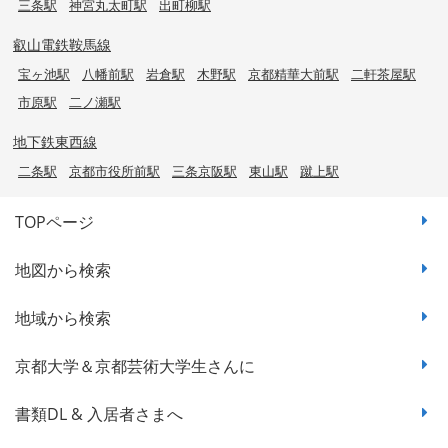
三条駅
神宮丸太町駅
出町柳駅
叡山電鉄鞍馬線
宝ヶ池駅
八幡前駅
岩倉駅
木野駅
京都精華大前駅
二軒茶屋駅
市原駅
二ノ瀬駅
地下鉄東西線
二条駅
京都市役所前駅
三条京阪駅
東山駅
蹴上駅
TOPページ
地図から検索
地域から検索
京都大学＆京都芸術大学生さんに
書類DL & 入居者さまへ