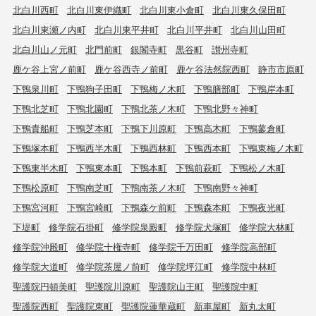
北白川西町
北白川東伊織町
北白川東小倉町
北白川東久保田町
北白川東瀬ノ内町
北白川東平井町
北白川平井町
北白川山田町
北白川山ノ元町
北門前町
銀閣寺町
黒谷町
讃州寺町
鹿ケ谷上宮ノ前町
鹿ケ谷西寺ノ前町
鹿ケ谷法然院西町
静市市原町
下鴨泉川町
下鴨狗子田町
下鴨梅ノ木町
下鴨膳部町
下鴨岸本町
下鴨北芝町
下鴨北園町
下鴨北茶ノ木町
下鴨北野々神町
下鴨貴船町
下鴨芝本町
下鴨下川原町
下鴨高木町
下鴨蓼倉町
下鴨塚本町
下鴨西半木町
下鴨西林町
下鴨西本町
下鴨東梅ノ木町
下鴨東半木町
下鴨東本町
下鴨本町
下鴨前萩町
下鴨松ノ木町
下鴨松原町
下鴨南芝町
下鴨南茶ノ木町
下鴨南野々神町
下鴨宮河町
下鴨宮崎町
下鴨森ケ前町
下鴨森本町
下鴨夜光町
下堤町
修学院石掛町
修学院泉殿町
修学院犬塚町
修学院大林町
修学院沖殿町
修学院十権寺町
修学院千万田町
修学院高部町
修学院大道町
修学院茶屋ノ前町
修学院坪江町
修学院中林町
聖護院円頓美町
聖護院川原町
聖護院山王町
聖護院中町
聖護院西町
聖護院東町
聖護院蓮華蔵町
新車屋町
新丸太町