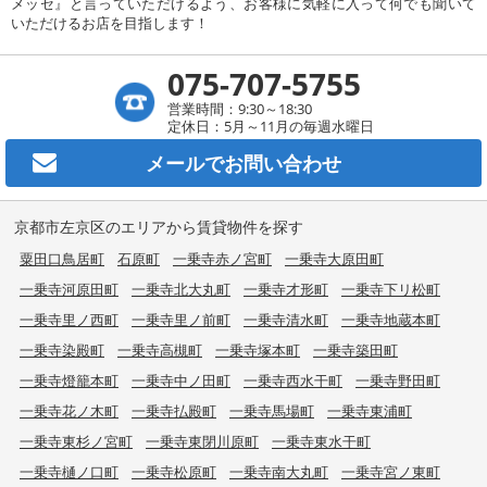
メッセ』と言っていただけるよう、お客様に気軽に入って何でも聞いて
いただけるお店を目指します！
075-707-5755
営業時間：9:30～18:30
定休日：5月～11月の毎週水曜日
メールで
お問い合わせ
京都市左京区のエリアから賃貸物件を探す
粟田口鳥居町
石原町
一乗寺赤ノ宮町
一乗寺大原田町
一乗寺河原田町
一乗寺北大丸町
一乗寺才形町
一乗寺下リ松町
一乗寺里ノ西町
一乗寺里ノ前町
一乗寺清水町
一乗寺地蔵本町
一乗寺染殿町
一乗寺高槻町
一乗寺塚本町
一乗寺築田町
一乗寺燈籠本町
一乗寺中ノ田町
一乗寺西水干町
一乗寺野田町
一乗寺花ノ木町
一乗寺払殿町
一乗寺馬場町
一乗寺東浦町
一乗寺東杉ノ宮町
一乗寺東閉川原町
一乗寺東水干町
一乗寺樋ノ口町
一乗寺松原町
一乗寺南大丸町
一乗寺宮ノ東町