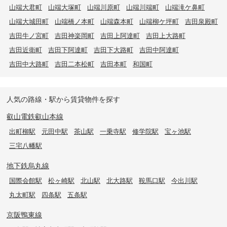
山端大君町
山端大塚町
山端川原町
山端川端町
山端滝ケ鼻町
山端大城田町
山端橋ノ本町
山端森本町
山端柳ケ坪町
吉田泉殿町
吉田牛ノ宮町
吉田神楽岡町
吉田上阿達町
吉田上大路町
吉田近衛町
吉田下阿達町
吉田下大路町
吉田中阿達町
吉田中大路町
吉田二本松町
吉田本町
和国町
人気の路線・駅から賃貸物件を探す
叡山電鉄叡山本線
出町柳駅
元田中駅
茶山駅
一乗寺駅
修学院駅
宝ヶ池駅
三宅八幡駅
地下鉄烏丸線
国際会館駅
松ヶ崎駅
北山駅
北大路駅
鞍馬口駅
今出川駅
丸太町駅
四条駅
五条駅
京阪鴨東線