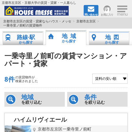
×
京都市左京区・京都大学の賃貸・貸家・一人暮らし
問い合わせ
お気に入り
TOPページ
京都市左京区の賃貸・貸家ならハウス・メッセ
京都市左京区
一乗寺里ノ前町の賃貸物件
地図から検索
地域
路線·駅
地図
から探す
から探す
から探す
地域から検索
一乗寺里ノ前町の賃貸マンション・ア
パート・貸家
京都大学＆京都芸術大学生さんに
書類DL & 入居者さまへ
8件
の賃貸物件が
検索されました
家族で住むならマンション？賃家？
地域
条件
を絞り込む
を絞り込む
一人暮らしの物件特集
ハイムリヴィエール
ペット相談OKの賃貸！
京都市左京区一乗寺里ノ前町