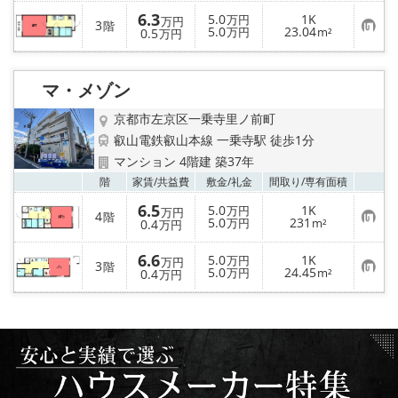
6.3
5.0
1K
万円
万円
3
階
お
5.0
23.04
0.5
万円
m²
万円
気
に
入
り
マ・メゾン
登
録
京都市左京区一乗寺里ノ前町
叡山電鉄叡山本線 一乗寺駅 徒歩1分
マンション 4階建 築37年
お気
階
家賃/
共益費
敷金/
礼金
間取り/
専有面積
6.5
5.0
1K
万円
万円
4
階
お
5.0
231
0.4
万円
m²
万円
気
に
6.6
入
5.0
1K
万円
万円
3
階
り
お
5.0
24.45
0.4
万円
m²
万円
登
気
録
に
入
り
登
録