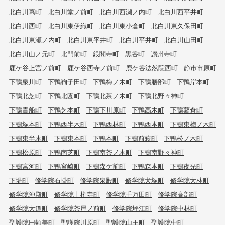
北白川蔦町
北白川堂ノ前町
北白川西瀬ノ内町
北白川西平井町
北白川西町
北白川東伊織町
北白川東小倉町
北白川東久保田町
北白川東瀬ノ内町
北白川東平井町
北白川平井町
北白川山田町
北白川山ノ元町
北門前町
銀閣寺町
黒谷町
讃州寺町
鹿ケ谷上宮ノ前町
鹿ケ谷西寺ノ前町
鹿ケ谷法然院西町
静市市原町
下鴨泉川町
下鴨狗子田町
下鴨梅ノ木町
下鴨膳部町
下鴨岸本町
下鴨北芝町
下鴨北園町
下鴨北茶ノ木町
下鴨北野々神町
下鴨貴船町
下鴨芝本町
下鴨下川原町
下鴨高木町
下鴨蓼倉町
下鴨塚本町
下鴨西半木町
下鴨西林町
下鴨西本町
下鴨東梅ノ木町
下鴨東半木町
下鴨東本町
下鴨本町
下鴨前萩町
下鴨松ノ木町
下鴨松原町
下鴨南芝町
下鴨南茶ノ木町
下鴨南野々神町
下鴨宮河町
下鴨宮崎町
下鴨森ケ前町
下鴨森本町
下鴨夜光町
下堤町
修学院石掛町
修学院泉殿町
修学院犬塚町
修学院大林町
修学院沖殿町
修学院十権寺町
修学院千万田町
修学院高部町
修学院大道町
修学院茶屋ノ前町
修学院坪江町
修学院中林町
聖護院円頓美町
聖護院川原町
聖護院山王町
聖護院中町