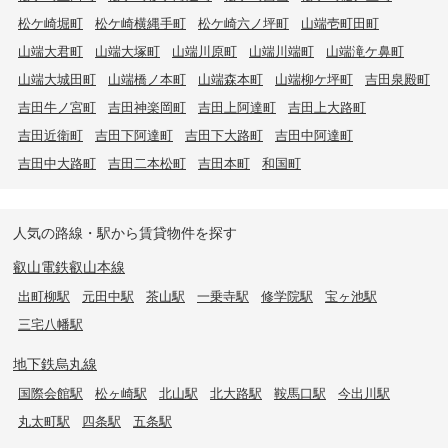
松ケ崎堀町
松ケ崎横縄手町
松ケ崎六ノ坪町
山端壱町田町
山端大君町
山端大塚町
山端川原町
山端川端町
山端滝ケ鼻町
山端大城田町
山端橋ノ本町
山端森本町
山端柳ケ坪町
吉田泉殿町
吉田牛ノ宮町
吉田神楽岡町
吉田上阿達町
吉田上大路町
吉田近衛町
吉田下阿達町
吉田下大路町
吉田中阿達町
吉田中大路町
吉田二本松町
吉田本町
和国町
人気の路線・駅から賃貸物件を探す
叡山電鉄叡山本線
出町柳駅
元田中駅
茶山駅
一乗寺駅
修学院駅
宝ヶ池駅
三宅八幡駅
地下鉄烏丸線
国際会館駅
松ヶ崎駅
北山駅
北大路駅
鞍馬口駅
今出川駅
丸太町駅
四条駅
五条駅