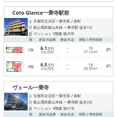
入
り
登
Coto Glance一乗寺駅前
録
京都市左京区一乗寺里ノ前町
叡山電鉄叡山本線 一乗寺駅 徒歩1分
マンション 5階建 築20年
お気
階
家賃/
共益費
敷金/
礼金
間取り/
専有面積
6.1
－
1K
万円
5
階
お
－
27.12
0.6
m²
万円
気
に
入
6.5
－
1K
万円
り
4
階
お
－
28.35
0.6
m²
万円
登
気
録
に
入
り
ヴェール一乗寺
登
録
京都市左京区一乗寺里ノ前町
叡山電鉄叡山本線 一乗寺駅 徒歩2分
マンション 4階建 築31年
お気
階
家賃/
共益費
敷金/
礼金
間取り/
専有面積