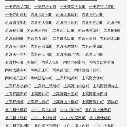
一乗寺樋ノ口町
一乗寺松原町
一乗寺南大丸町
一乗寺宮ノ東町
一乗寺向畑町
岩倉北池田町
岩倉北桑原町
岩倉下在地町
岩倉忠在地町
岩倉中大鷺町
岩倉中河原町
岩倉中在地町
岩倉中町
岩倉長谷町
岩倉西河原町
岩倉西五田町
岩倉西宮田町
岩倉幡枝町
岩倉花園町
岩倉東五田町
岩倉東宮田町
岩倉三笠町
岩倉南池田町
岩倉南大鷺町
岩倉南河原町
岩倉南木野町
岩倉南桑原町
岩倉南平岡町
岩倉南三宅町
岩倉南四ノ坪町
岩倉三宅町
岩倉村松町
大菊町
岡崎入江町
岡崎北御所町
岡崎真如堂前町
岡崎成勝寺町
岡崎天王町
岡崎徳成町
岡崎西福ノ川町
岡崎東天王町
岡崎法勝寺町
上高野稲荷町
上高野大塚町
上高野奥小森町
上高野上荒蒔町
上高野口小森町
上高野西明寺山
上高野薩田町
上高野仲町
上高野西氷室町
上高野畑ケ田町
上高野畑町
上高野古川町
上高野山ノ橋町
上高野隣好町
菊鉾町
北白川伊織町
北白川瓜生山町
北白川追分町
北白川上池田町
北白川上終町
北白川上別当町
北白川久保田町
北白川仕伏町
北白川下池田町
北白川下別当町
北白川瀬ノ内町
北白川大堂町