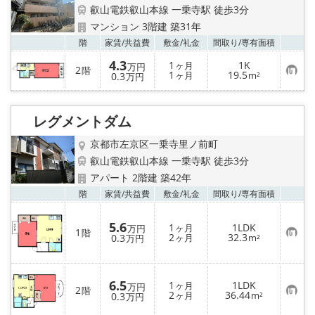
特選物件
叡山電鉄叡山本線 一乗寺駅 徒歩3分
マンション 3階建 築31年
ハウスメーカー施工特集！
お気
階
家賃/
共益費
敷金/
礼金
間取り/
専有面積
4.3
1
1K
ヶ月
万円
路線·駅から探す
2
階
お
1
19.5
0.3
ヶ月
m²
万円
気
に
IT重説について
入
り
レグメントダム
登
録
スタッフ紹介
京都市左京区一乗寺里ノ前町
叡山電鉄叡山本線 一乗寺駅 徒歩3分
賃貸管理の北白川店
アパート 2階建 築42年
お気
階
家賃/
共益費
敷金/
礼金
間取り/
専有面積
店舗情報·アクセス
5.6
1
1LDK
ヶ月
万円
1
階
お
2
32.3
0.3
会社概要
ヶ月
m²
万円
気
に
入
メールでお問い合わせ
り
6.5
1
1LDK
登
ヶ月
万円
2
階
お
2
36.44
録
0.3
ヶ月
m²
万円
気
に