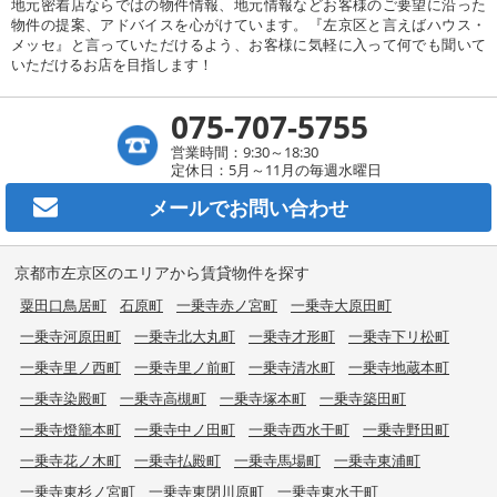
地元密着店ならではの物件情報、地元情報などお客様のご要望に沿った
物件の提案、アドバイスを心がけています。『左京区と言えばハウス・
メッセ』と言っていただけるよう、お客様に気軽に入って何でも聞いて
いただけるお店を目指します！
075-707-5755
営業時間：9:30～18:30
定休日：5月～11月の毎週水曜日
メールで
お問い合わせ
京都市左京区のエリアから賃貸物件を探す
粟田口鳥居町
石原町
一乗寺赤ノ宮町
一乗寺大原田町
一乗寺河原田町
一乗寺北大丸町
一乗寺才形町
一乗寺下リ松町
一乗寺里ノ西町
一乗寺里ノ前町
一乗寺清水町
一乗寺地蔵本町
一乗寺染殿町
一乗寺高槻町
一乗寺塚本町
一乗寺築田町
一乗寺燈籠本町
一乗寺中ノ田町
一乗寺西水干町
一乗寺野田町
一乗寺花ノ木町
一乗寺払殿町
一乗寺馬場町
一乗寺東浦町
一乗寺東杉ノ宮町
一乗寺東閉川原町
一乗寺東水干町