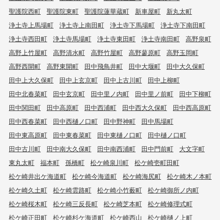
聖護院西町
聖護院東町
聖護院蓮華蔵町
新車屋町
新丸太町
浄土寺上馬場町
浄土寺上南田町
浄土寺下馬場町
浄土寺下南田町
浄土寺西田町
浄土寺馬場町
浄土寺東田町
浄土寺南田町
高野泉町
高野上竹屋町
高野清水町
高野竹屋町
高野蓼原町
高野玉岡町
高野西開町
高野東開町
田中飛鳥井町
田中大堰町
田中大久保町
田中上大久保町
田中上玄京町
田中上古川町
田中上柳町
田中北春菜町
田中玄京町
田中里ノ内町
田中里ノ前町
田中下柳町
田中関田町
田中高原町
田中西浦町
田中西大久保町
田中西高原町
田中西春菜町
田中西樋ノ口町
田中野神町
田中馬場町
田中東高原町
田中東春菜町
田中東樋ノ口町
田中樋ノ口町
田中古川町
田中南大久保町
田中南西浦町
田中門前町
大文字町
東丸太町
福本町
孫橋町
松ケ崎泉川町
松ケ崎壱町田町
松ケ崎井出ケ海道町
松ケ崎今海道町
松ケ崎海尻町
松ケ崎木ノ本町
松ケ崎久土町
松ケ崎雲路町
松ケ崎小竹薮町
松ケ崎御所ノ内町
松ケ崎桜木町
松ケ崎三反長町
松ケ崎芝本町
松ケ崎修理式町
松ケ崎正田町
松ケ崎杉ケ海道町
松ケ崎西山
松ケ崎樋ノ上町