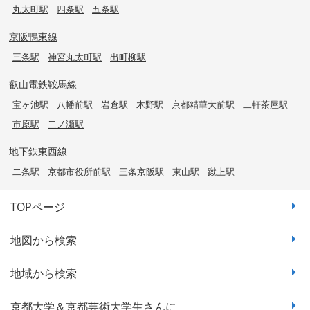
丸太町駅
四条駅
五条駅
京阪鴨東線
三条駅
神宮丸太町駅
出町柳駅
叡山電鉄鞍馬線
宝ヶ池駅
八幡前駅
岩倉駅
木野駅
京都精華大前駅
二軒茶屋駅
市原駅
二ノ瀬駅
地下鉄東西線
二条駅
京都市役所前駅
三条京阪駅
東山駅
蹴上駅
TOPページ
地図から検索
地域から検索
京都大学＆京都芸術大学生さんに