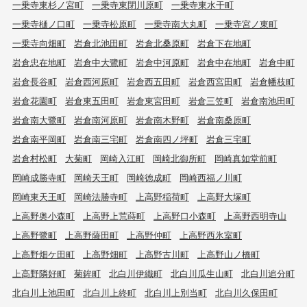
一乗寺東杉ノ宮町
一乗寺東閉川原町
一乗寺東水干町
一乗寺樋ノ口町
一乗寺松原町
一乗寺南大丸町
一乗寺宮ノ東町
一乗寺向畑町
岩倉北池田町
岩倉北桑原町
岩倉下在地町
岩倉忠在地町
岩倉中大鷺町
岩倉中河原町
岩倉中在地町
岩倉中町
岩倉長谷町
岩倉西河原町
岩倉西五田町
岩倉西宮田町
岩倉幡枝町
岩倉花園町
岩倉東五田町
岩倉東宮田町
岩倉三笠町
岩倉南池田町
岩倉南大鷺町
岩倉南河原町
岩倉南木野町
岩倉南桑原町
岩倉南平岡町
岩倉南三宅町
岩倉南四ノ坪町
岩倉三宅町
岩倉村松町
大菊町
岡崎入江町
岡崎北御所町
岡崎真如堂前町
岡崎成勝寺町
岡崎天王町
岡崎徳成町
岡崎西福ノ川町
岡崎東天王町
岡崎法勝寺町
上高野稲荷町
上高野大塚町
上高野奥小森町
上高野上荒蒔町
上高野口小森町
上高野西明寺山
上高野鷺町
上高野薩田町
上高野仲町
上高野西氷室町
上高野畑ケ田町
上高野畑町
上高野古川町
上高野山ノ橋町
上高野隣好町
菊鉾町
北白川伊織町
北白川瓜生山町
北白川追分町
北白川上池田町
北白川上終町
北白川上別当町
北白川久保田町