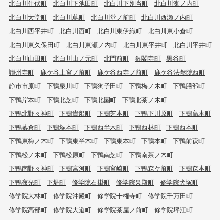
北白川仕伏町
北白川下池田町
北白川下別当町
北白川瀬ノ内町
北白川大堂町
北白川蔦町
北白川堂ノ前町
北白川西瀬ノ内町
北白川西平井町
北白川西町
北白川東伊織町
北白川東小倉町
北白川東久保田町
北白川東瀬ノ内町
北白川東平井町
北白川平井町
北白川山田町
北白川山ノ元町
北門前町
銀閣寺町
黒谷町
讃州寺町
鹿ケ谷上宮ノ前町
鹿ケ谷西寺ノ前町
鹿ケ谷法然院西町
静市市原町
下鴨泉川町
下鴨狗子田町
下鴨梅ノ木町
下鴨膳部町
下鴨岸本町
下鴨北芝町
下鴨北園町
下鴨北茶ノ木町
下鴨北野々神町
下鴨貴船町
下鴨芝本町
下鴨下川原町
下鴨高木町
下鴨蓼倉町
下鴨塚本町
下鴨西半木町
下鴨西林町
下鴨西本町
下鴨東梅ノ木町
下鴨東半木町
下鴨東本町
下鴨本町
下鴨前萩町
下鴨松ノ木町
下鴨松原町
下鴨南芝町
下鴨南茶ノ木町
下鴨南野々神町
下鴨宮河町
下鴨宮崎町
下鴨森ケ前町
下鴨森本町
下鴨夜光町
下堤町
修学院石掛町
修学院泉殿町
修学院犬塚町
修学院大林町
修学院沖殿町
修学院十権寺町
修学院千万田町
修学院高部町
修学院大道町
修学院茶屋ノ前町
修学院坪江町