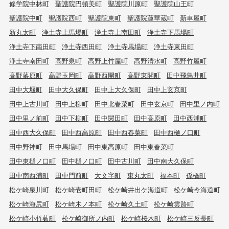
修学院中林町
聖護院円頓美町
聖護院川原町
聖護院山王町
聖護院中町
聖護院西町
聖護院東町
聖護院蓮華蔵町
新車屋町
新丸太町
浄土寺上馬場町
浄土寺上南田町
浄土寺下馬場町
浄土寺下南田町
浄土寺西田町
浄土寺馬場町
浄土寺東田町
浄土寺南田町
高野泉町
高野上竹屋町
高野清水町
高野竹屋町
高野蓼原町
高野玉岡町
高野西開町
高野東開町
田中飛鳥井町
田中大堰町
田中大久保町
田中上大久保町
田中上玄京町
田中上古川町
田中上柳町
田中北春菜町
田中玄京町
田中里ノ内町
田中里ノ前町
田中下柳町
田中関田町
田中高原町
田中西浦町
田中西大久保町
田中西高原町
田中西春菜町
田中西樋ノ口町
田中野神町
田中馬場町
田中東高原町
田中東春菜町
田中東樋ノ口町
田中樋ノ口町
田中古川町
田中南大久保町
田中南西浦町
田中門前町
大文字町
東丸太町
福本町
孫橋町
松ケ崎泉川町
松ケ崎壱町田町
松ケ崎井出ケ海道町
松ケ崎今海道町
松ケ崎海尻町
松ケ崎木ノ本町
松ケ崎久土町
松ケ崎雲路町
松ケ崎小竹薮町
松ケ崎御所ノ内町
松ケ崎桜木町
松ケ崎三反長町