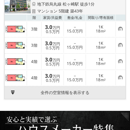
特選物件
地下鉄烏丸線 松ヶ崎駅 徒歩1分
マンション 5階建 築43年
ハウスメーカー施工特集！
お気
階
家賃/
共益費
敷金/
礼金
間取り/
専有面積
3.0
－
1K
万円
路線·駅から探す
3
階
お
15.0
18
0.5
万円
m²
万円
気
に
3.0
IT重説について
入
－
1K
万円
3
階
り
お
15.0
18
0.5
万円
m²
万円
登
気
録
に
スタッフ紹介
3.0
入
－
1K
万円
4
階
り
お
15.0
18
0.5
万円
m²
万円
登
気
賃貸管理の北白川店
録
に
3.0
入
－
1K
万円
4
階
り
お
15.0
18
0.5
万円
m²
万円
登
気
店舗情報·アクセス
録
に
入
全件の空室情報を表示する
り
会社概要
登
録
メールでお問い合わせ