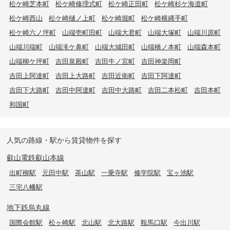
松ケ崎芝本町
松ケ崎修理式町
松ケ崎正田町
松ケ崎杉ケ海道町
松ケ崎西山
松ケ崎樋ノ上町
松ケ崎堀町
松ケ崎横縄手町
松ケ崎六ノ坪町
山端壱町田町
山端大君町
山端大塚町
山端川原町
山端川端町
山端滝ケ鼻町
山端大城田町
山端橋ノ本町
山端森本町
山端柳ケ坪町
吉田泉殿町
吉田牛ノ宮町
吉田神楽岡町
吉田上阿達町
吉田上大路町
吉田近衛町
吉田下阿達町
吉田下大路町
吉田中阿達町
吉田中大路町
吉田二本松町
吉田本町
和国町
人気の路線・駅から賃貸物件を探す
叡山電鉄叡山本線
出町柳駅
元田中駅
茶山駅
一乗寺駅
修学院駅
宝ヶ池駅
三宅八幡駅
地下鉄烏丸線
国際会館駅
松ヶ崎駅
北山駅
北大路駅
鞍馬口駅
今出川駅