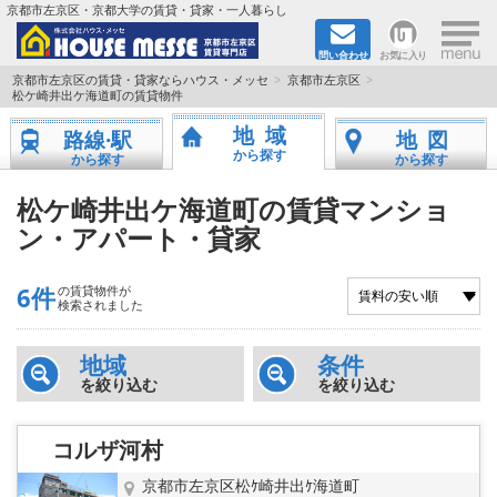
×
京都市左京区・京都大学の賃貸・貸家・一人暮らし
問い合わせ
お気に入り
TOPページ
京都市左京区の賃貸・貸家ならハウス・メッセ
京都市左京区
松ケ崎井出ケ海道町の賃貸物件
地図から検索
地域
路線·駅
地図
から探す
から探す
から探す
地域から検索
松ケ崎井出ケ海道町の賃貸マンショ
ン・アパート・貸家
京都大学＆京都芸術大学生さんに
書類DL & 入居者さまへ
6件
の賃貸物件が
検索されました
家族で住むならマンション？賃家？
地域
条件
を絞り込む
を絞り込む
一人暮らしの物件特集
コルザ河村
ペット相談OKの賃貸！
京都市左京区松ｹ崎井出ｹ海道町