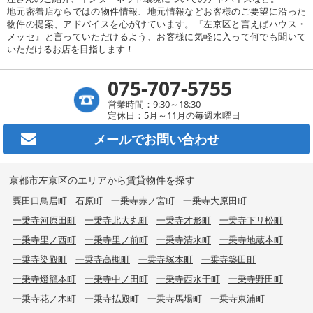
地元密着店ならではの物件情報、地元情報などお客様のご要望に沿った
物件の提案、アドバイスを心がけています。『左京区と言えばハウス・
メッセ』と言っていただけるよう、お客様に気軽に入って何でも聞いて
いただけるお店を目指します！
075-707-5755
営業時間：9:30～18:30
定休日：5月～11月の毎週水曜日
メールで
お問い合わせ
京都市左京区のエリアから賃貸物件を探す
粟田口鳥居町
石原町
一乗寺赤ノ宮町
一乗寺大原田町
一乗寺河原田町
一乗寺北大丸町
一乗寺才形町
一乗寺下リ松町
一乗寺里ノ西町
一乗寺里ノ前町
一乗寺清水町
一乗寺地蔵本町
一乗寺染殿町
一乗寺高槻町
一乗寺塚本町
一乗寺築田町
一乗寺燈籠本町
一乗寺中ノ田町
一乗寺西水干町
一乗寺野田町
一乗寺花ノ木町
一乗寺払殿町
一乗寺馬場町
一乗寺東浦町