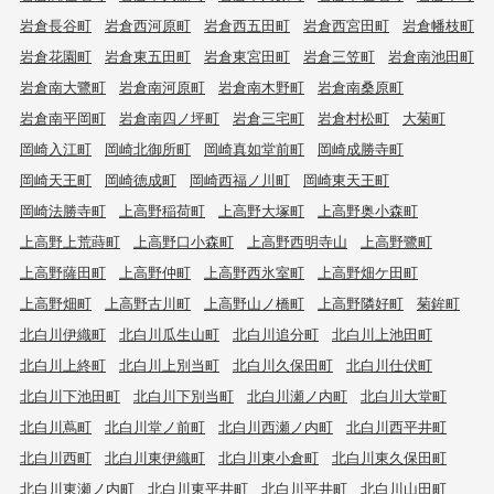
岩倉長谷町
岩倉西河原町
岩倉西五田町
岩倉西宮田町
岩倉幡枝町
岩倉花園町
岩倉東五田町
岩倉東宮田町
岩倉三笠町
岩倉南池田町
岩倉南大鷺町
岩倉南河原町
岩倉南木野町
岩倉南桑原町
岩倉南平岡町
岩倉南四ノ坪町
岩倉三宅町
岩倉村松町
大菊町
岡崎入江町
岡崎北御所町
岡崎真如堂前町
岡崎成勝寺町
岡崎天王町
岡崎徳成町
岡崎西福ノ川町
岡崎東天王町
岡崎法勝寺町
上高野稲荷町
上高野大塚町
上高野奥小森町
上高野上荒蒔町
上高野口小森町
上高野西明寺山
上高野鷺町
上高野薩田町
上高野仲町
上高野西氷室町
上高野畑ケ田町
上高野畑町
上高野古川町
上高野山ノ橋町
上高野隣好町
菊鉾町
北白川伊織町
北白川瓜生山町
北白川追分町
北白川上池田町
北白川上終町
北白川上別当町
北白川久保田町
北白川仕伏町
北白川下池田町
北白川下別当町
北白川瀬ノ内町
北白川大堂町
北白川蔦町
北白川堂ノ前町
北白川西瀬ノ内町
北白川西平井町
北白川西町
北白川東伊織町
北白川東小倉町
北白川東久保田町
北白川東瀬ノ内町
北白川東平井町
北白川平井町
北白川山田町