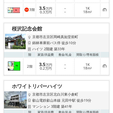
気
録
に
入
3.5
－
1K
万円
3
階
り
お
－
18
0.3
m²
万円
登
気
録
に
入
り
桜沢記念会館
登
録
京都市左京区岡崎真如堂前町
錦林車庫前バス停 徒歩10分
ハイツ 2階建 築33年
お気
階
家賃/
共益費
敷金/
礼金
間取り/
専有面積
3.5
－
1K
万円
2
階
お
－
18
0.2
m²
万円
気
に
入
り
ホワイトリバーハイツ
登
録
京都市左京区北白川東小倉町
叡山電鉄叡山本線 元田中駅 徒歩19分
マンション 3階建 築41年
お気
階
家賃/
共益費
敷金/
礼金
間取り/
専有面積