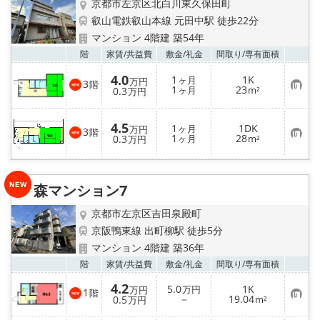
京都市左京区北白川東久保田町
叡山電鉄叡山本線 元田中駅 徒歩22分
マンション 4階建 築54年
お気
階
家賃/
共益費
敷金/
礼金
間取り/
専有面積
4.0
1
1K
ヶ月
万円
3
階
お
1
23
0.3
ヶ月
m²
万円
気
に
入
4.5
1
1DK
り
ヶ月
万円
3
階
お
1
28
0.3
登
ヶ月
m²
万円
気
録
に
入
り
森マンション7
登
録
京都市左京区吉田泉殿町
京阪鴨東線 出町柳駅 徒歩5分
マンション 4階建 築36年
お気
階
家賃/
共益費
敷金/
礼金
間取り/
専有面積
4.2
5.0
1K
万円
万円
1
階
お
－
19.04
0.5
m²
万円
気
に