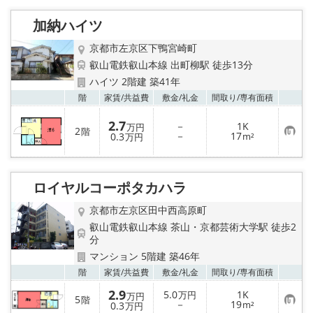
特選物件
加納ハイツ
ハウスメーカー施工特集！
京都市左京区下鴨宮崎町
叡山電鉄叡山本線 出町柳駅 徒歩13分
路線·駅から探す
ハイツ 2階建 築41年
お気
階
家賃/
共益費
敷金/
礼金
間取り/
専有面積
IT重説について
2.7
－
1K
万円
2
階
お
－
17
スタッフ紹介
0.3
m²
万円
気
に
入
賃貸管理の北白川店
り
登
ロイヤルコーポタカハラ
録
店舗情報·アクセス
京都市左京区田中西高原町
叡山電鉄叡山本線 茶山・京都芸術大学駅 徒歩2
会社概要
分
マンション 5階建 築46年
メールでお問い合わせ
お気
階
家賃/
共益費
敷金/
礼金
間取り/
専有面積
2.9
5.0
1K
万円
万円
5
階
お
－
19
0.3
m²
万円