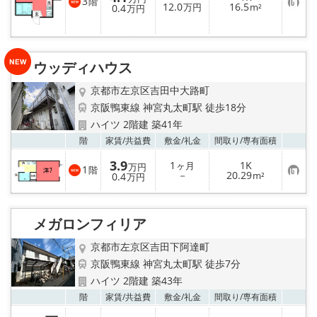
3
階
お
12.0
16.5
0.4
万円
m²
万円
気
に
入
り
登
ウッディハウス
録
京都市左京区吉田中大路町
京阪鴨東線 神宮丸太町駅 徒歩18分
ハイツ 2階建 築41年
お気
階
家賃/
共益費
敷金/
礼金
間取り/
専有面積
3.9
1
1K
ヶ月
万円
1
階
お
－
20.29
0.4
m²
万円
気
に
入
り
メガロンフィリア
登
録
京都市左京区吉田下阿達町
京阪鴨東線 神宮丸太町駅 徒歩7分
ハイツ 2階建 築43年
お気
階
家賃/
共益費
敷金/
礼金
間取り/
専有面積