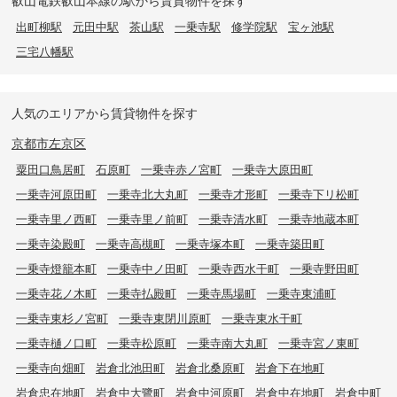
叡山電鉄叡山本線の駅から賃貸物件を探す
出町柳駅
元田中駅
茶山駅
一乗寺駅
修学院駅
宝ヶ池駅
三宅八幡駅
人気のエリアから賃貸物件を探す
京都市左京区
粟田口鳥居町
石原町
一乗寺赤ノ宮町
一乗寺大原田町
一乗寺河原田町
一乗寺北大丸町
一乗寺才形町
一乗寺下リ松町
一乗寺里ノ西町
一乗寺里ノ前町
一乗寺清水町
一乗寺地蔵本町
一乗寺染殿町
一乗寺高槻町
一乗寺塚本町
一乗寺築田町
一乗寺燈籠本町
一乗寺中ノ田町
一乗寺西水干町
一乗寺野田町
一乗寺花ノ木町
一乗寺払殿町
一乗寺馬場町
一乗寺東浦町
一乗寺東杉ノ宮町
一乗寺東閉川原町
一乗寺東水干町
一乗寺樋ノ口町
一乗寺松原町
一乗寺南大丸町
一乗寺宮ノ東町
一乗寺向畑町
岩倉北池田町
岩倉北桑原町
岩倉下在地町
岩倉忠在地町
岩倉中大鷺町
岩倉中河原町
岩倉中在地町
岩倉中町