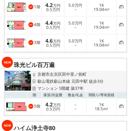
入
4.2
5.0
1K
万円
万円
1
階
り
お
－
19.04
0.5
m²
万円
登
気
録
に
入
4.4
5.0
1K
万円
万円
4
階
り
お
－
19.04
0.5
m²
万円
登
気
録
に
入
4.6
5.0
1K
万円
万円
3
階
り
お
－
19.04
0.5
m²
万円
登
気
録
に
入
り
珠光ビル百万遍
登
録
京都市左京区田中里ノ前町
叡山電鉄叡山本線 元田中駅 徒歩3分
マンション 5階建 築37年
お気
階
家賃/
共益費
敷金/
礼金
間取り/
専有面積
4.2
－
1K
万円
5
階
お
－
18.5
0.5
m²
万円
気
に
入
り
ハイム浄土寺80
登