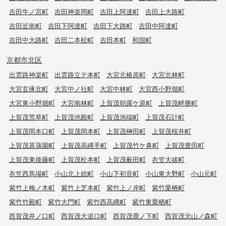
吉田牛ノ宮町
吉田神楽岡町
吉田上阿達町
吉田上大路町
吉田近衛町
吉田下阿達町
吉田下大路町
吉田中阿達町
吉田中大路町
吉田二本松町
吉田本町
和国町
京都市北区
出雲路神楽町
出雲路立テ本町
大宮北椿原町
大宮北林町
大宮玄琢北町
大宮中ノ社町
大宮中林町
大宮西小野堀町
大宮東小野堀町
大宮南林町
上賀茂朝露ケ原町
上賀茂畔勝町
上賀茂荒草町
上賀茂池殿町
上賀茂池端町
上賀茂石計町
上賀茂岡本口町
上賀茂岡本町
上賀茂榊田町
上賀茂桜井町
上賀茂菖蒲園町
上賀茂高縄手町
上賀茂竹ケ鼻町
上賀茂豊田町
上賀茂東後藤町
上賀茂松本町
上賀茂薮田町
衣笠大祓町
衣笠西馬場町
小山北上総町
小山下初音町
小山東大野町
小山元町
紫竹上梅ノ木町
紫竹上芝本町
紫竹上ノ岸町
紫竹栗栖町
紫竹竹殿町
紫竹大門町
紫竹西高縄町
紫竹東栗栖町
西賀茂井ノ口町
西賀茂大道口町
西賀茂鹿ノ下町
西賀茂北山ノ森町