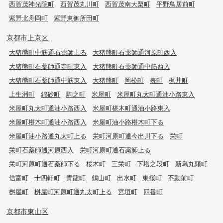
西賀茂神光院町
西賀茂丸川町
西賀茂南大栗町
平野鳥居前町
紫野北舟岡町
紫野東御所田町
京都市上京区
大猪熊町中筋通石薬師上る
大猪熊町石薬師通河原町西入
大猪熊町石薬師通寺町東入
大猪熊町石薬師通中筋西入
大猪熊町石薬師通中筋東入
大猪熊町
岡松町
表町
梶井町
上生洲町
錦砂町
駒之町
米屋町
米屋町丸太町通油小路東入
米屋町丸太町通油小路西入
米屋町椹木町通油小路東入
米屋町椹木町通油小路西入
米屋町油小路椹木町下る
米屋町油小路通丸太町上る
栄町河原町通今出川下る
栄町
栄町石薬師通河原西入
栄町河原町通石薬師上る
栄町河原町通石薬師下る
桜木町
三栄町
下塔之段町
新烏丸頭町
信富町
十四軒町
青龍町
鶴山町
出水町
東桜町
不動前町
桝屋町
桝屋町河原町通丸太町上る
宮垣町
四番町
京都市東山区