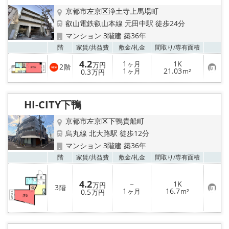
録
京都市左京区浄土寺上馬場町
叡山電鉄叡山本線 元田中駅 徒歩24分
マンション 3階建 築36年
お気
階
家賃/
共益費
敷金/
礼金
間取り/
専有面積
4.2
1
1K
ヶ月
万円
2
階
お
1
21.03
0.3
ヶ月
m²
万円
気
に
入
り
HI-CITY下鴨
登
録
京都市左京区下鴨貴船町
烏丸線 北大路駅 徒歩12分
マンション 3階建 築36年
お気
階
家賃/
共益費
敷金/
礼金
間取り/
専有面積
4.2
－
1K
万円
3
階
お
1
16.7
0.5
ヶ月
m²
万円
気
に
入
り
登