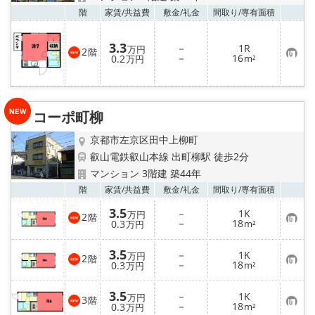
お気
階
家賃/
共益費
敷金/
礼金
間取り/
専有面積
3.3
－
1R
万円
2
階
お
－
16
0.2
m²
万円
気
に
入
り
登
コーポ町柳
録
京都市左京区田中上柳町
叡山電鉄叡山本線 出町柳駅 徒歩2分
マンション 3階建 築44年
お気
階
家賃/
共益費
敷金/
礼金
間取り/
専有面積
3.5
－
1K
万円
2
階
お
－
18
0.3
m²
万円
気
に
入
3.5
－
1K
万円
2
階
り
お
－
18
0.3
m²
万円
登
気
録
に
入
3.5
－
1K
万円
3
階
り
お
－
18
0.3
m²
万円
登