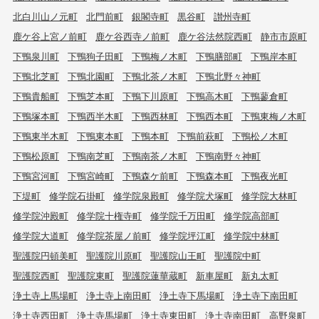
北白川山ノ元町
北門前町
銀閣寺町
黒谷町
讃州寺町
鹿ケ谷上宮ノ前町
鹿ケ谷西寺ノ前町
鹿ケ谷法然院西町
静市市原町
下鴨泉川町
下鴨狗子田町
下鴨梅ノ木町
下鴨膳部町
下鴨岸本町
下鴨北芝町
下鴨北園町
下鴨北茶ノ木町
下鴨北野々神町
下鴨貴船町
下鴨芝本町
下鴨下川原町
下鴨高木町
下鴨蓼倉町
下鴨塚本町
下鴨西半木町
下鴨西林町
下鴨西本町
下鴨東梅ノ木町
下鴨東半木町
下鴨東本町
下鴨本町
下鴨前萩町
下鴨松ノ木町
下鴨松原町
下鴨南芝町
下鴨南茶ノ木町
下鴨南野々神町
下鴨宮河町
下鴨宮崎町
下鴨森ケ前町
下鴨森本町
下鴨夜光町
下堤町
修学院石掛町
修学院泉殿町
修学院犬塚町
修学院大林町
修学院沖殿町
修学院十権寺町
修学院千万田町
修学院高部町
修学院大道町
修学院茶屋ノ前町
修学院坪江町
修学院中林町
聖護院円頓美町
聖護院川原町
聖護院山王町
聖護院中町
聖護院西町
聖護院東町
聖護院蓮華蔵町
新車屋町
新丸太町
浄土寺上馬場町
浄土寺上南田町
浄土寺下馬場町
浄土寺下南田町
浄土寺西田町
浄土寺馬場町
浄土寺東田町
浄土寺南田町
高野泉町