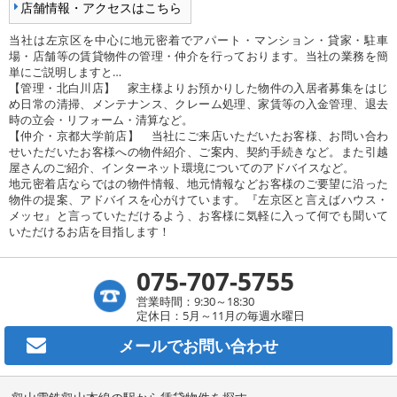
店舗情報・アクセスはこちら
当社は左京区を中心に地元密着でアパート・マンション・貸家・駐車
場・店舗等の賃貸物件の管理・仲介を行っております。当社の業務を簡
単にご説明しますと…
【管理・北白川店】 家主様よりお預かりした物件の入居者募集をはじ
め日常の清掃、メンテナンス、クレーム処理、家賃等の入金管理、退去
時の立会・リフォーム・清算など。
【仲介・京都大学前店】 当社にご来店いただいたお客様、お問い合わ
せいただいたお客様への物件紹介、ご案内、契約手続きなど。また引越
屋さんのご紹介、インターネット環境についてのアドバイスなど。
地元密着店ならではの物件情報、地元情報などお客様のご要望に沿った
物件の提案、アドバイスを心がけています。『左京区と言えばハウス・
メッセ』と言っていただけるよう、お客様に気軽に入って何でも聞いて
いただけるお店を目指します！
075-707-5755
営業時間：9:30～18:30
定休日：5月～11月の毎週水曜日
メールで
お問い合わせ