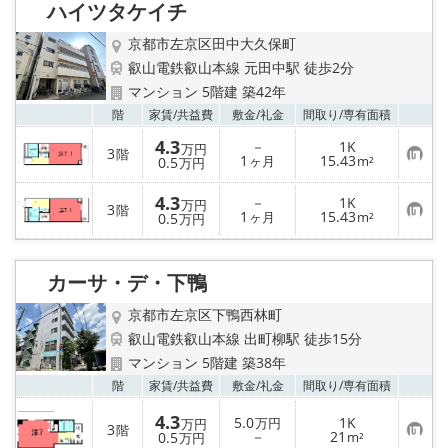
ハイツタケイチ
録
京都市左京区田中大久保町
叡山電鉄叡山本線 元田中駅 徒歩2分
マンション 5階建 築42年
お気
階
家賃/
共益費
敷金/
礼金
間取り/
専有面積
4.3
－
1K
万円
3
階
お
1
15.43
0.5
ヶ月
m²
万円
気
に
4.3
入
－
1K
万円
3
階
り
お
1
15.43
0.5
ヶ月
m²
万円
登
気
録
に
入
り
カーサ・デ・下鴨
登
録
京都市左京区下鴨西林町
叡山電鉄叡山本線 出町柳駅 徒歩15分
マンション 5階建 築38年
お気
階
家賃/
共益費
敷金/
礼金
間取り/
専有面積
4.3
5.0
1K
万円
万円
3
階
お
－
21
0.5
m²
万円