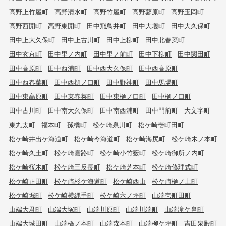
高野上竹屋町
高野清水町
高野竹屋町
高野蓼原町
高野玉岡町
高野西開町
高野東開町
田中飛鳥井町
田中大堰町
田中大久保町
田中上大久保町
田中上古川町
田中上柳町
田中北春菜町
田中玄京町
田中里ノ内町
田中里ノ前町
田中下柳町
田中関田町
田中高原町
田中西浦町
田中西大久保町
田中西高原町
田中西春菜町
田中西樋ノ口町
田中野神町
田中馬場町
田中東高原町
田中東春菜町
田中東樋ノ口町
田中樋ノ口町
田中古川町
田中南大久保町
田中南西浦町
田中門前町
大文字町
東丸太町
福本町
孫橋町
松ケ崎泉川町
松ケ崎壱町田町
松ケ崎井出ケ海道町
松ケ崎今海道町
松ケ崎海尻町
松ケ崎木ノ本町
松ケ崎久土町
松ケ崎雲路町
松ケ崎小竹薮町
松ケ崎御所ノ内町
松ケ崎桜木町
松ケ崎三反長町
松ケ崎芝本町
松ケ崎修理式町
松ケ崎正田町
松ケ崎杉ケ海道町
松ケ崎西山
松ケ崎樋ノ上町
松ケ崎堀町
松ケ崎横縄手町
松ケ崎六ノ坪町
山端壱町田町
山端大君町
山端大塚町
山端川原町
山端川端町
山端滝ケ鼻町
山端大城田町
山端橋ノ本町
山端森本町
山端柳ケ坪町
吉田泉殿町