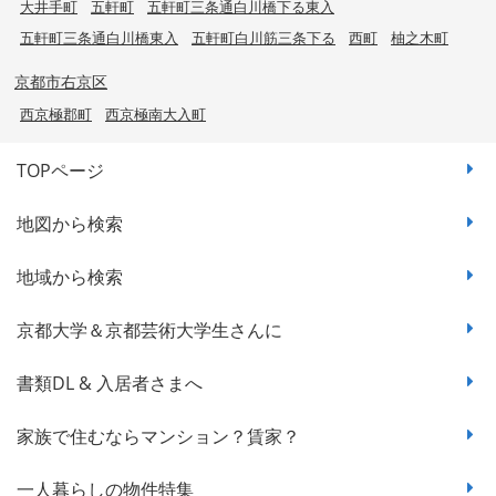
大井手町
五軒町
五軒町三条通白川橋下る東入
五軒町三条通白川橋東入
五軒町白川筋三条下る
西町
柚之木町
京都市右京区
西京極郡町
西京極南大入町
TOPページ
地図から検索
地域から検索
京都大学＆京都芸術大学生さんに
書類DL & 入居者さまへ
家族で住むならマンション？賃家？
一人暮らしの物件特集