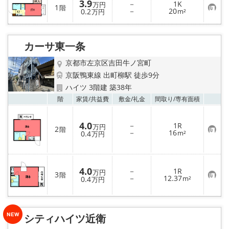
3.9
－
1K
万円
1
階
お
－
20
0.2
m²
万円
気
に
入
り
カーサ東一条
登
録
京都市左京区吉田牛ノ宮町
京阪鴨東線 出町柳駅 徒歩9分
ハイツ 3階建 築38年
お気
階
家賃/
共益費
敷金/
礼金
間取り/
専有面積
4.0
－
1R
万円
2
階
お
－
16
0.4
m²
万円
気
に
入
り
登
4.0
－
1R
万円
3
録
階
お
－
12.37
0.4
m²
万円
気
に
入
り
登
シティハイツ近衛
録