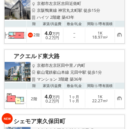
京都市左京区吉田近衛町
京阪鴨東線 神宮丸太町駅 徒歩15分
ハイツ 2階建 築43年
お気
階
家賃/
共益費
敷金/
礼金
間取り/
専有面積
4.0
－
1K
万円
2
階
お
－
18.97
0.2
m²
万円
気
に
入
り
アクエルド東大路
登
録
京都市左京区田中里ノ内町
叡山電鉄叡山本線 元田中駅 徒歩1分
マンション 3階建 築36年
お気
階
家賃/
共益費
敷金/
礼金
間取り/
専有面積
4.0
1
1K
ヶ月
万円
2
階
お
1
22.27
0.2
ヶ月
m²
万円
気
に
入
り
シェモア東久保田町
登
録