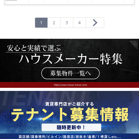
気
に
入
り
登
録
1
2
3
4