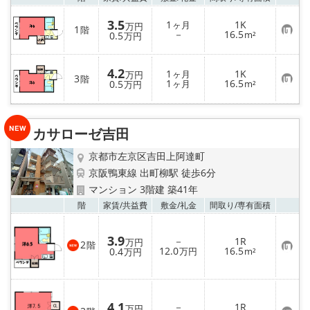
3.5
1
1K
ヶ月
万円
1
階
お
－
16.5
0.5
m²
万円
気
に
入
4.2
り
1
1K
ヶ月
万円
3
階
登
お
1
16.5
0.5
ヶ月
m²
万円
録
気
に
入
り
カサローゼ吉田
登
録
京都市左京区吉田上阿達町
京阪鴨東線 出町柳駅 徒歩6分
マンション 3階建 築41年
お気
階
家賃/
共益費
敷金/
礼金
間取り/
専有面積
3.9
－
1R
万円
2
階
お
12.0
16.5
0.4
万円
m²
万円
気
に
入
り
登
4.1
－
1R
録
万円