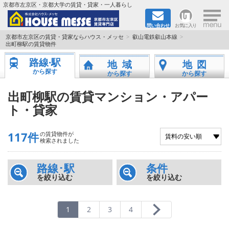
×
京都市左京区・京都大学の賃貸・貸家・一人暮らし
問い合わせ
お気に入り
TOPページ
京都市左京区の賃貸・貸家ならハウス・メッセ
叡山電鉄叡山本線
出町柳駅の賃貸物件
地図から検索
路線·駅
地域
地図
から探す
から探す
から探す
地域から検索
出町柳駅の賃貸マンション・アパー
ト・貸家
京都大学＆京都芸術大学生さんに
書類DL & 入居者さまへ
117件
の賃貸物件が
検索されました
家族で住むならマンション？賃家？
路線･駅
条件
を絞り込む
を絞り込む
一人暮らしの物件特集
ペット相談OKの賃貸！
1
2
3
4