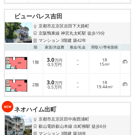
気
に
入
り
ビューパレス吉田
登
録
京都市左京区吉田下大路町
京阪鴨東線 神宮丸太町駅 徒歩19分
マンション 3階建 築42年
お気
階
家賃/
共益費
敷金/
礼金
間取り/
専有面積
3.0
－
1R
万円
1
階
お
－
15
0.5
m²
万円
気
に
入
り
3.0
－
1R
万円
2
登
階
お
－
19.44
0.5
m²
万円
録
気
に
入
り
登
ネオハイム出町
録
京都市左京区田中南西浦町
叡山電鉄叡山本線 出町柳駅 徒歩6分
マンション 3階建 築38年