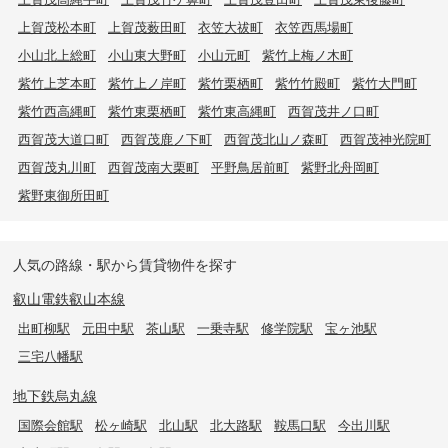
上賀茂松本町
上賀茂薮田町
衣笠大祓町
衣笠西馬場町
小山北上総町
小山東大野町
小山元町
紫竹上梅ノ木町
紫竹上芝本町
紫竹上ノ岸町
紫竹栗栖町
紫竹竹殿町
紫竹大門町
紫竹西高縄町
紫竹東栗栖町
紫竹東高縄町
西賀茂井ノ口町
西賀茂大道口町
西賀茂鹿ノ下町
西賀茂北山ノ森町
西賀茂神光院町
西賀茂丸川町
西賀茂南大栗町
平野鳥居前町
紫野北舟岡町
紫野東御所田町
人気の路線・駅から賃貸物件を探す
叡山電鉄叡山本線
出町柳駅
元田中駅
茶山駅
一乗寺駅
修学院駅
宝ヶ池駅
三宅八幡駅
地下鉄烏丸線
国際会館駅
松ヶ崎駅
北山駅
北大路駅
鞍馬口駅
今出川駅