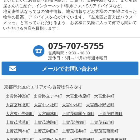
屋さんのご紹介、インターネット環境についてのアドバイスなど。
地元密着店ならではの物件情報、地元情報などお客様のご要望に沿った
物件の提案、アドバイスを心がけています。『左京区と言えばハウス・
メッセ』と言っていただけるよう、お客様に気軽に入って何でも聞いて
いただけるお店を目指します！
075-707-5755
営業時間：9:30～18:30
定休日：5月～11月の毎週水曜日
メールで
お問い合わせ
京都市北区のエリアから賃貸物件を探す
出雲路神楽町
出雲路立テ本町
大宮北椿原町
大宮北林町
大宮玄琢北町
大宮中ノ社町
大宮中林町
大宮西小野堀町
大宮東小野堀町
大宮南林町
上賀茂朝露ケ原町
上賀茂畔勝町
上賀茂荒草町
上賀茂池殿町
上賀茂池端町
上賀茂石計町
上賀茂岡本町
上賀茂榊田町
上賀茂桜井町
上賀茂菖蒲園町
上賀茂高縄手町
上賀茂竹ケ鼻町
上賀茂豊田町
上賀茂東後藤町