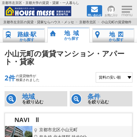
×
京都市左京区・京都大学の賃貸・貸家・一人暮らし
問い合わせ
お気に入り
TOPページ
京都市左京区の賃貸・貸家ならハウス・メッセ
京都市北区
小山元町の賃貸物件
地域
路線·駅
地図
地図から検索
から探す
から探す
から探す
地域から検索
小山元町の賃貸マンション・アパー
ト・貸家
京都大学＆京都芸術大学生さんに
2件
の賃貸物件が
書類DL & 入居者さまへ
検索されました
家族で住むならマンション？賃家？
地域
条件
を絞り込む
を絞り込む
一人暮らしの物件特集
NAVI Ⅱ
ペット相談OKの賃貸！
京都市北区小山元町
烏丸線 北大路駅 徒歩9分