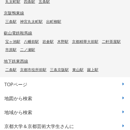
丸太町駅
四条駅
五条駅
京阪鴨東線
三条駅
神宮丸太町駅
出町柳駅
叡山電鉄鞍馬線
宝ヶ池駅
八幡前駅
岩倉駅
木野駅
京都精華大前駅
二軒茶屋駅
市原駅
二ノ瀬駅
地下鉄東西線
二条駅
京都市役所前駅
三条京阪駅
東山駅
蹴上駅
TOPページ
地図から検索
地域から検索
京都大学＆京都芸術大学生さんに