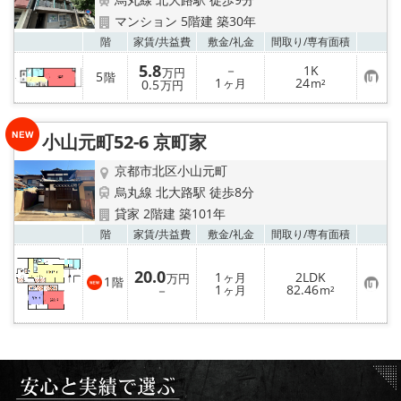
特選物件
マンション 5階建 築30年
お気
階
家賃/
共益費
敷金/
礼金
間取り/
専有面積
ハウスメーカー施工特集！
5.8
－
1K
万円
5
階
お
1
24
0.5
ヶ月
m²
万円
路線·駅から探す
気
に
入
IT重説について
り
小山元町52-6 京町家
登
録
京都市北区小山元町
スタッフ紹介
烏丸線 北大路駅 徒歩8分
貸家 2階建 築101年
賃貸管理の北白川店
お気
階
家賃/
共益費
敷金/
礼金
間取り/
専有面積
店舗情報·アクセス
20.0
1
2LDK
ヶ月
万円
1
階
お
1
82.46
－
ヶ月
m²
気
会社概要
に
入
り
メールでお問い合わせ
登
録