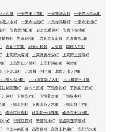
里ノ西町
一乗寺里ノ前町
一乗寺清水町
一乗寺地蔵本町
寺花ノ木町
一乗寺払殿町
一乗寺馬場町
一乗寺東浦町
畑町
岩倉北池田町
岩倉北桑原町
岩倉下在地町
倉幡枝町
岩倉花園町
岩倉東五田町
岩倉東宮田町
町
岩倉三宅町
岩倉村松町
大菊町
岡崎入江町
町
上高野大塚町
上高野奥小森町
上高野上荒蒔町
川町
上高野山ノ橋町
上高野隣好町
菊鉾町
白川下池田町
北白川下別当町
北白川瀬ノ内町
白川東久保田町
北白川東瀬ノ内町
北白川東平井町
谷法然院西町
静市市原町
下鴨泉川町
下鴨狗子田町
下川原町
下鴨高木町
下鴨蓼倉町
下鴨塚本町
原町
下鴨南芝町
下鴨南茶ノ木町
下鴨南野々神町
町
修学院沖殿町
修学院十権寺町
修学院千万田町
院中町
聖護院西町
聖護院東町
聖護院蓮華蔵町
町
浄土寺南田町
高野泉町
高野上竹屋町
高野清水町