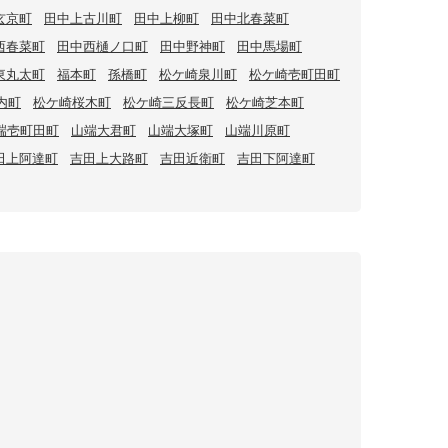
玄京町
田中上古川町
田中上柳町
田中北春菜町
西春菜町
田中西樋ノ口町
田中野神町
田中馬場町
東丸太町
福本町
孫橋町
松ケ崎泉川町
松ケ崎壱町田町
内町
松ケ崎桜木町
松ケ崎三反長町
松ケ崎芝本町
端壱町田町
山端大君町
山端大塚町
山端川原町
田上阿達町
吉田上大路町
吉田近衛町
吉田下阿達町