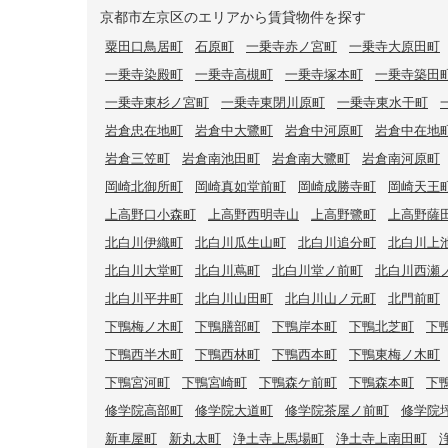
京都市左京区のエリアから賃貸物件を探す
粟田口鳥居町
石原町
一乗寺赤ノ宮町
一乗寺大原田町
一乗寺染殿町
一乗寺高槻町
一乗寺塚本町
一乗寺築田
一乗寺東杉ノ宮町
一乗寺東閉川原町
一乗寺東水干町
岩倉忠在地町
岩倉中大鷺町
岩倉中河原町
岩倉中在地
岩倉三笠町
岩倉南池田町
岩倉南大鷺町
岩倉南河原町
岡崎北御所町
岡崎真如堂前町
岡崎成勝寺町
岡崎天王
上高野口小森町
上高野西明寺山
上高野鷺町
上高野薩
北白川伊織町
北白川瓜生山町
北白川追分町
北白川上
北白川大堂町
北白川蔦町
北白川堂ノ前町
北白川西瀬
北白川平井町
北白川山田町
北白川山ノ元町
北門前町
下鴨梅ノ木町
下鴨膳部町
下鴨岸本町
下鴨北芝町
下
下鴨西半木町
下鴨西林町
下鴨西本町
下鴨東梅ノ木町
下鴨宮河町
下鴨宮崎町
下鴨森ケ前町
下鴨森本町
下
修学院高部町
修学院大道町
修学院茶屋ノ前町
修学院
新車屋町
新丸太町
浄土寺上馬場町
浄土寺上南田町