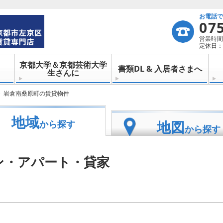
お電話
07
営業時間：
定休日：
京都大学＆京都芸術大学
書類DL & 入居者さまへ
生さんに
岩倉南桑原町の賃貸物件
地域
地図
から探す
から探す
ン・アパート・貸家