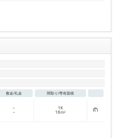
入
り
登
録
敷金/
礼金
間取り/
専有面積
お気に入り
－
1K
お
－
18
m²
気
に
入
り
登
録