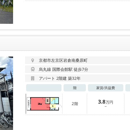
京都市左京区岩倉南桑原町
烏丸線 国際会館駅 徒歩7分
アパート 2階建 築32年
階
家賃/
共益費
3.8
万円
2
階
－