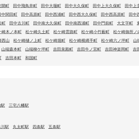
東開町
田中飛鳥井町
田中大堰町
田中大久保町
田中上大久保町
田中上
田中関田町
田中高原町
田中西浦町
田中西大久保町
田中西高原町
田中
口町
田中古川町
田中南大久保町
田中南西浦町
田中門前町
大文字町
ケ崎木ノ本町
松ケ崎久土町
松ケ崎雲路町
松ケ崎小竹薮町
松ケ崎御所ノ
崎西山
松ケ崎樋ノ上町
松ケ崎堀町
松ケ崎横縄手町
松ケ崎六ノ坪町
山
山端森本町
山端柳ケ坪町
吉田泉殿町
吉田牛ノ宮町
吉田神楽岡町
吉
町
吉田本町
和国町
池駅
三宅八幡駅
出川駅
丸太町駅
四条駅
五条駅