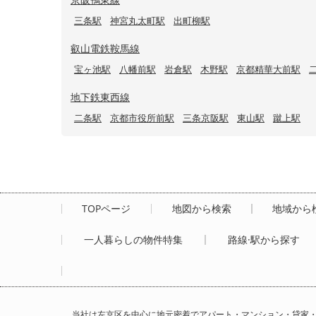
三条駅
神宮丸太町駅
出町柳駅
叡山電鉄鞍馬線
宝ヶ池駅
八幡前駅
岩倉駅
木野駅
京都精華大前駅
地下鉄東西線
二条駅
京都市役所前駅
三条京阪駅
東山駅
蹴上駅
TOPページ
地図から検索
地域から
一人暮らしの物件特集
路線·駅から探す
当社は左京区を中心に地元密着でアパート・マンション・貸家