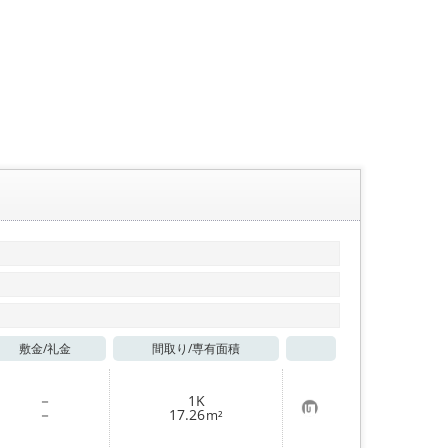
敷金/
礼金
間取り/
専有面積
お気に入り
－
1K
お
－
17.26
m²
気
に