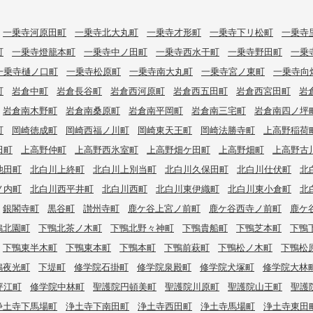
一乗寺河原田町
一乗寺北大丸町
一乗寺才形町
一乗寺下リ松町
一乗寺
町
一乗寺燈籠本町
一乗寺中ノ田町
一乗寺西水干町
一乗寺野田町
一乗
一乗寺樋ノ口町
一乗寺松原町
一乗寺南大丸町
一乗寺宮ノ東町
一乗寺向
町
岩倉中町
岩倉長谷町
岩倉西河原町
岩倉西五田町
岩倉西宮田町
岩
岩倉南木野町
岩倉南桑原町
岩倉南平岡町
岩倉南三宅町
岩倉南四ノ坪
町
岡崎徳成町
岡崎西福ノ川町
岡崎東天王町
岡崎法勝寺町
上高野稲荷
田町
上高野仲町
上高野西氷室町
上高野畑ケ田町
上高野畑町
上高野古
池田町
北白川上終町
北白川上別当町
北白川久保田町
北白川仕伏町
北
ノ内町
北白川西平井町
北白川西町
北白川東伊織町
北白川東小倉町
北
銀閣寺町
黒谷町
讃州寺町
鹿ケ谷上宮ノ前町
鹿ケ谷西寺ノ前町
鹿ケ
鴨北園町
下鴨北茶ノ木町
下鴨北野々神町
下鴨貴船町
下鴨芝本町
下鴨
下鴨東半木町
下鴨東本町
下鴨本町
下鴨前萩町
下鴨松ノ木町
下鴨松
鴨夜光町
下堤町
修学院石掛町
修学院泉殿町
修学院犬塚町
修学院大林
坪江町
修学院中林町
聖護院円頓美町
聖護院川原町
聖護院山王町
聖護
浄土寺下馬場町
浄土寺下南田町
浄土寺西田町
浄土寺馬場町
浄土寺東田