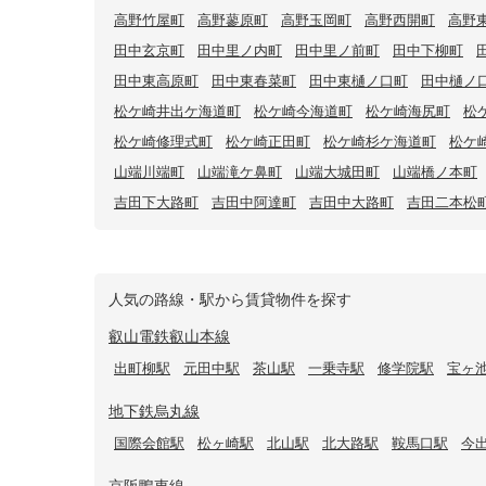
高野竹屋町
高野蓼原町
高野玉岡町
高野西開町
高野
田中玄京町
田中里ノ内町
田中里ノ前町
田中下柳町
田中東高原町
田中東春菜町
田中東樋ノ口町
田中樋ノ
松ケ崎井出ケ海道町
松ケ崎今海道町
松ケ崎海尻町
松
松ケ崎修理式町
松ケ崎正田町
松ケ崎杉ケ海道町
松ケ
山端川端町
山端滝ケ鼻町
山端大城田町
山端橋ノ本町
吉田下大路町
吉田中阿達町
吉田中大路町
吉田二本松
人気の路線・駅から賃貸物件を探す
叡山電鉄叡山本線
出町柳駅
元田中駅
茶山駅
一乗寺駅
修学院駅
宝ヶ
地下鉄烏丸線
国際会館駅
松ヶ崎駅
北山駅
北大路駅
鞍馬口駅
今
京阪鴨東線