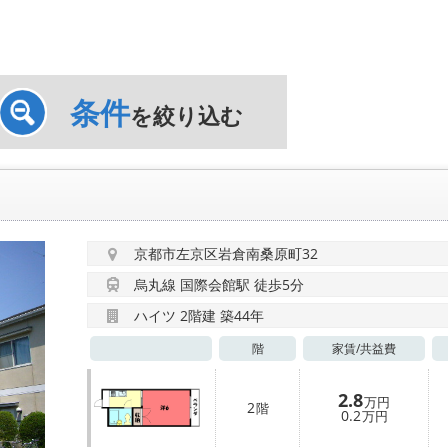
条件
を絞り込む
京都市左京区岩倉南桑原町32
烏丸線 国際会館駅 徒歩5分
ハイツ 2階建 築44年
階
家賃/
共益費
2.8
万円
2
階
0.2
万円