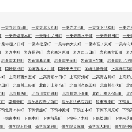
一乗寺河原田町
一乗寺北大丸町
一乗寺才形町
一乗寺下リ松町
一乗寺
町
一乗寺燈籠本町
一乗寺中ノ田町
一乗寺西水干町
一乗寺野田町
一乗
一乗寺樋ノ口町
一乗寺松原町
一乗寺南大丸町
一乗寺宮ノ東町
一乗寺向
町
岩倉中町
岩倉長谷町
岩倉西河原町
岩倉西五田町
岩倉西宮田町
岩
岩倉南木野町
岩倉南桑原町
岩倉南平岡町
岩倉南三宅町
岩倉南四ノ坪
町
岡崎徳成町
岡崎西福ノ川町
岡崎東天王町
岡崎法勝寺町
上高野稲荷
仲町
上高野西氷室町
上高野畑ケ田町
上高野畑町
上高野古川町
上高野
池田町
北白川上終町
北白川上別当町
北白川久保田町
北白川仕伏町
北
井町
北白川西町
北白川東伊織町
北白川東小倉町
北白川東久保田町
北
谷町
讃州寺町
鹿ケ谷西寺ノ前町
鹿ケ谷法然院西町
静市市原町
下鴨泉
下鴨北野々神町
下鴨貴船町
下鴨神殿町
下鴨芝本町
下鴨下川原町
下鴨
下鴨東本町
下鴨本町
下鴨前萩町
下鴨松ノ木町
下鴨松原町
下鴨南芝
堤町
修学院石掛町
修学院泉殿町
修学院犬塚町
修学院大林町
修学院沖