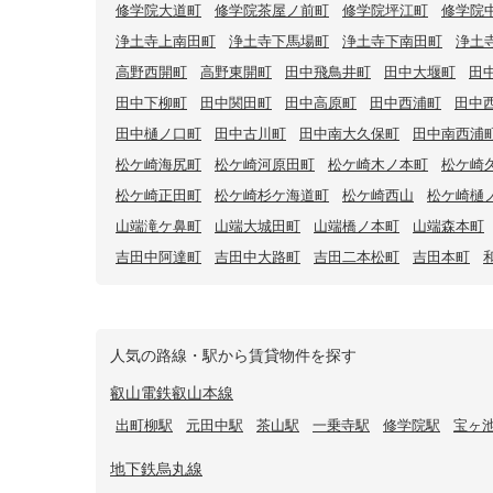
修学院大道町
修学院茶屋ノ前町
修学院坪江町
修学院
浄土寺上南田町
浄土寺下馬場町
浄土寺下南田町
浄土
高野西開町
高野東開町
田中飛鳥井町
田中大堰町
田
田中下柳町
田中関田町
田中高原町
田中西浦町
田中
田中樋ノ口町
田中古川町
田中南大久保町
田中南西浦
松ケ崎海尻町
松ケ崎河原田町
松ケ崎木ノ本町
松ケ崎
松ケ崎正田町
松ケ崎杉ケ海道町
松ケ崎西山
松ケ崎樋
山端滝ケ鼻町
山端大城田町
山端橋ノ本町
山端森本町
吉田中阿達町
吉田中大路町
吉田二本松町
吉田本町
人気の路線・駅から賃貸物件を探す
叡山電鉄叡山本線
出町柳駅
元田中駅
茶山駅
一乗寺駅
修学院駅
宝ヶ
地下鉄烏丸線