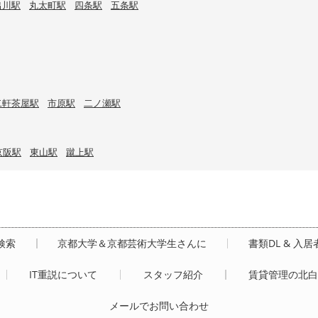
出川駅
丸太町駅
四条駅
五条駅
二軒茶屋駅
市原駅
二ノ瀬駅
京阪駅
東山駅
蹴上駅
検索
京都大学＆京都芸術大学生さんに
書類DL & 入
IT重説について
スタッフ紹介
賃貸管理の北
メールでお問い合わせ