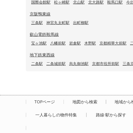
国際会館駅
松ヶ崎駅
北山駅
北大路駅
鞍馬口駅
今
京阪鴨東線
三条駅
神宮丸太町駅
出町柳駅
叡山電鉄鞍馬線
宝ヶ池駅
八幡前駅
岩倉駅
木野駅
京都精華大前駅
地下鉄東西線
二条駅
二条城前駅
烏丸御池駅
京都市役所前駅
三条
TOPページ
地図から検索
地域から
一人暮らしの物件特集
路線·駅から探す