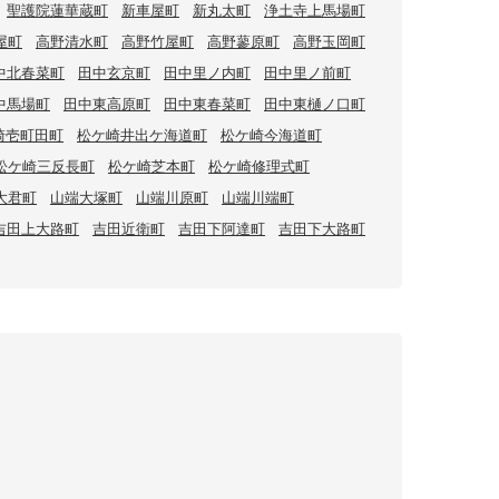
聖護院蓮華蔵町
新車屋町
新丸太町
浄土寺上馬場町
屋町
高野清水町
高野竹屋町
高野蓼原町
高野玉岡町
中北春菜町
田中玄京町
田中里ノ内町
田中里ノ前町
中馬場町
田中東高原町
田中東春菜町
田中東樋ノ口町
崎壱町田町
松ケ崎井出ケ海道町
松ケ崎今海道町
松ケ崎三反長町
松ケ崎芝本町
松ケ崎修理式町
大君町
山端大塚町
山端川原町
山端川端町
吉田上大路町
吉田近衛町
吉田下阿達町
吉田下大路町