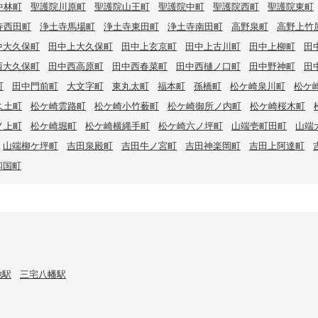
中林町
聖護院川原町
聖護院山王町
聖護院中町
聖護院西町
聖護院東町
寺西田町
浄土寺馬場町
浄土寺東田町
浄土寺南田町
高野泉町
高野上竹
中大久保町
田中上大久保町
田中上玄京町
田中上古川町
田中上柳町
田
西大久保町
田中西高原町
田中西春菜町
田中西樋ノ口町
田中野神町
田
町
田中門前町
大文字町
東丸太町
福本町
孫橋町
松ケ崎泉川町
松ケ
久土町
松ケ崎雲路町
松ケ崎小竹薮町
松ケ崎御所ノ内町
松ケ崎桜木町
ノ上町
松ケ崎堀町
松ケ崎横縄手町
松ケ崎六ノ坪町
山端壱町田町
山端
山端柳ケ坪町
吉田泉殿町
吉田牛ノ宮町
吉田神楽岡町
吉田上阿達町
和国町
池駅
三宅八幡駅