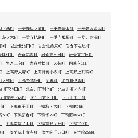
里ノ西町
一乗寺里ノ前町
一乗寺清水町
一乗寺地蔵本町
寺花ノ木町
一乗寺払殿町
一乗寺馬場町
一乗寺東浦町
畑町
岩倉北池田町
岩倉北桑原町
岩倉下在地町
倉幡枝町
岩倉花園町
岩倉東五田町
岩倉東宮田町
町
岩倉三宅町
岩倉村松町
大菊町
岡崎入江町
町
上高野大塚町
上高野奥小森町
上高野上荒蒔町
山ノ橋町
上高野隣好町
菊鉾町
北白川伊織町
白川下池田町
北白川下別当町
北白川瀬ノ内町
白川東瀬ノ内町
北白川東平井町
北白川平井町
川町
下鴨狗子田町
下鴨梅ノ木町
下鴨膳部町
高木町
下鴨蓼倉町
下鴨塚本町
下鴨西半木町
町
下鴨南茶ノ木町
下鴨南野々神町
下鴨宮河町
殿町
修学院十権寺町
修学院千万田町
修学院高部町