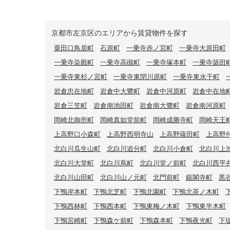
京都市左京区のエリアから賃貸物件を探す
粟田口鳥居町
石原町
一乗寺赤ノ宮町
一乗寺大原田町
一乗寺染殿町
一乗寺高槻町
一乗寺塚本町
一乗寺築田
一乗寺東杉ノ宮町
一乗寺東閉川原町
一乗寺東水干町
岩倉忠在地町
岩倉中大鷺町
岩倉中河原町
岩倉中在地
岩倉三笠町
岩倉南池田町
岩倉南大鷺町
岩倉南河原町
岡崎北御所町
岡崎真如堂前町
岡崎成勝寺町
岡崎天王
上高野口小森町
上高野西明寺山
上高野薩田町
上高野
北白川瓜生山町
北白川追分町
北白川小倉町
北白川上
北白川大堂町
北白川蔦町
北白川堂ノ前町
北白川西平
北白川山田町
北白川山ノ元町
北門前町
銀閣寺町
黒
下鴨岸本町
下鴨北芝町
下鴨北園町
下鴨北茶ノ木町
下鴨西林町
下鴨西本町
下鴨東梅ノ木町
下鴨東半木町
下鴨宮崎町
下鴨森ケ前町
下鴨森本町
下鴨夜光町
下