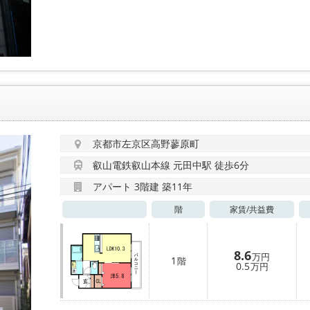
京都市左京区高野蓼原町
叡山電鉄叡山本線 元田中駅 徒歩6分
アパート 3階建 築11年
階
家賃/
共益費
8.6
万円
1
階
0.5
万円