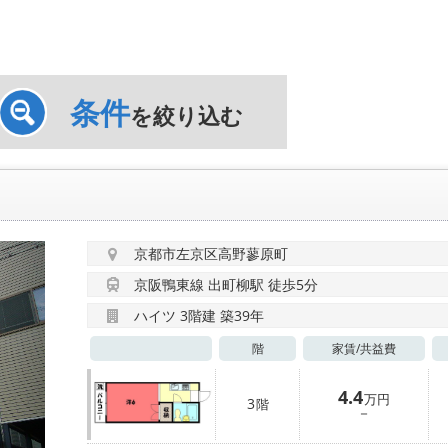
条件
を絞り込む
京都市左京区高野蓼原町
京阪鴨東線 出町柳駅 徒歩5分
ハイツ 3階建 築39年
階
家賃/
共益費
4.4
万円
3
階
－