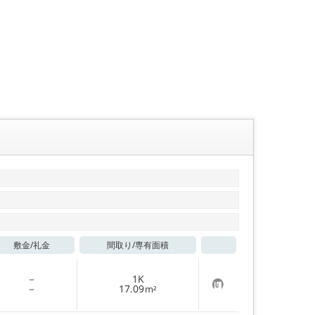
敷金/
礼金
間取り/
専有面積
お気に入り
－
1K
お
－
17.09
m²
気
に