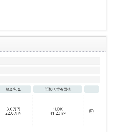
入
り
登
録
敷金/
礼金
間取り/
専有面積
お気に入り
3.0
1LDK
万円
お
22.0
41.23
万円
m²
気
に
入
り