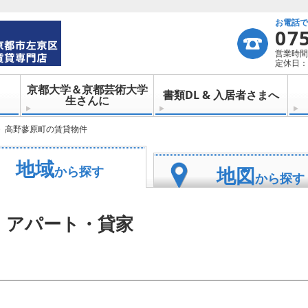
お電話
07
営業時間：
定休日：
京都大学＆京都芸術大学
書類DL & 入居者さまへ
生さんに
高野蓼原町の賃貸物件
地域
地図
から探す
から探す
・アパート・貸家