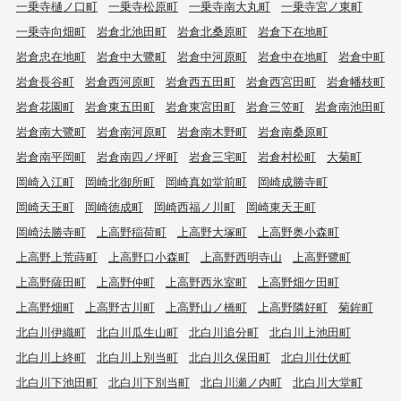
一乗寺樋ノ口町
一乗寺松原町
一乗寺南大丸町
一乗寺宮ノ東町
一乗寺向畑町
岩倉北池田町
岩倉北桑原町
岩倉下在地町
岩倉忠在地町
岩倉中大鷺町
岩倉中河原町
岩倉中在地町
岩倉中町
岩倉長谷町
岩倉西河原町
岩倉西五田町
岩倉西宮田町
岩倉幡枝町
岩倉花園町
岩倉東五田町
岩倉東宮田町
岩倉三笠町
岩倉南池田町
岩倉南大鷺町
岩倉南河原町
岩倉南木野町
岩倉南桑原町
岩倉南平岡町
岩倉南四ノ坪町
岩倉三宅町
岩倉村松町
大菊町
岡崎入江町
岡崎北御所町
岡崎真如堂前町
岡崎成勝寺町
岡崎天王町
岡崎徳成町
岡崎西福ノ川町
岡崎東天王町
岡崎法勝寺町
上高野稲荷町
上高野大塚町
上高野奥小森町
上高野上荒蒔町
上高野口小森町
上高野西明寺山
上高野鷺町
上高野薩田町
上高野仲町
上高野西氷室町
上高野畑ケ田町
上高野畑町
上高野古川町
上高野山ノ橋町
上高野隣好町
菊鉾町
北白川伊織町
北白川瓜生山町
北白川追分町
北白川上池田町
北白川上終町
北白川上別当町
北白川久保田町
北白川仕伏町
北白川下池田町
北白川下別当町
北白川瀬ノ内町
北白川大堂町