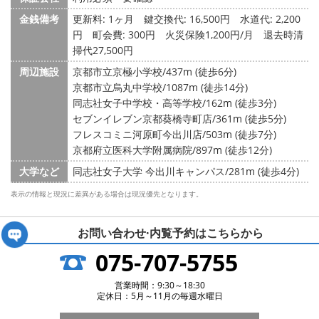
金銭備考
更新料: 1ヶ月
鍵交換代: 16,500円
水道代: 2,200
円
町会費: 300円
火災保険1,200円/月 退去時清
掃代27,500円
周辺施設
京都市立京極小学校/437m (徒歩6分)
京都市立烏丸中学校/1087m (徒歩14分)
同志社女子中学校・高等学校/162m (徒歩3分)
セブンイレブン京都葵橋寺町店/361m (徒歩5分)
フレスコミニ河原町今出川店/503m (徒歩7分)
京都府立医科大学附属病院/897m (徒歩12分)
大学など
同志社女子大学 今出川キャンパス/281m (徒歩4分)
表示の情報と現況に差異がある場合は現況優先となります。
お問い合わせ·内覧予約は
こちらから
075-707-5755
営業時間：9:30～18:30
定休日：5月～11月の毎週水曜日