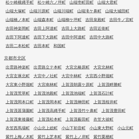
松ケ崎横縄手町
松ケ崎六ノ坪町
山端壱町田町
山端大君町
山端大塚町
山端川原町
山端川端町
山端滝ケ鼻町
山端大城田町
山端橋ノ本町
山端森本町
山端柳ケ坪町
吉田泉殿町
吉田牛ノ宮町
吉田神楽岡町
吉田上阿達町
吉田上大路町
吉田近衛町
吉田下阿達町
吉田下大路町
吉田中阿達町
吉田中大路町
吉田二本松町
吉田本町
和国町
京都市北区
出雲路神楽町
出雲路立テ本町
大宮北椿原町
大宮北林町
大宮玄琢北町
大宮中ノ社町
大宮中林町
大宮西小野堀町
大宮東小野堀町
大宮南林町
上賀茂朝露ケ原町
上賀茂畔勝町
上賀茂荒草町
上賀茂池殿町
上賀茂池端町
上賀茂石計町
上賀茂岡本口町
上賀茂岡本町
上賀茂榊田町
上賀茂桜井町
上賀茂菖蒲園町
上賀茂高縄手町
上賀茂竹ケ鼻町
上賀茂豊田町
上賀茂東後藤町
上賀茂松本町
上賀茂薮田町
衣笠大祓町
衣笠西馬場町
小山北上総町
小山下初音町
小山東大野町
小山元町
紫竹上梅ノ木町
紫竹上芝本町
紫竹上ノ岸町
紫竹栗栖町