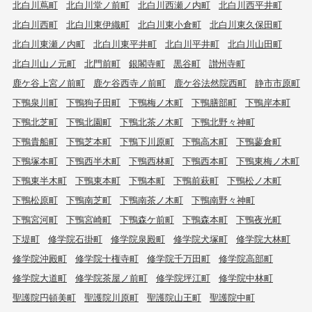
北白川蔦町
北白川堂ノ前町
北白川西瀬ノ内町
北白川西平井町
北白川西町
北白川東伊織町
北白川東小倉町
北白川東久保田町
北白川東瀬ノ内町
北白川東平井町
北白川平井町
北白川山田町
北白川山ノ元町
北門前町
銀閣寺町
黒谷町
讃州寺町
鹿ケ谷上宮ノ前町
鹿ケ谷西寺ノ前町
鹿ケ谷法然院西町
静市市原町
下鴨泉川町
下鴨狗子田町
下鴨梅ノ木町
下鴨膳部町
下鴨岸本町
下鴨北芝町
下鴨北園町
下鴨北茶ノ木町
下鴨北野々神町
下鴨貴船町
下鴨芝本町
下鴨下川原町
下鴨高木町
下鴨蓼倉町
下鴨塚本町
下鴨西半木町
下鴨西林町
下鴨西本町
下鴨東梅ノ木町
下鴨東半木町
下鴨東本町
下鴨本町
下鴨前萩町
下鴨松ノ木町
下鴨松原町
下鴨南芝町
下鴨南茶ノ木町
下鴨南野々神町
下鴨宮河町
下鴨宮崎町
下鴨森ケ前町
下鴨森本町
下鴨夜光町
下堤町
修学院石掛町
修学院泉殿町
修学院犬塚町
修学院大林町
修学院沖殿町
修学院十権寺町
修学院千万田町
修学院高部町
修学院大道町
修学院茶屋ノ前町
修学院坪江町
修学院中林町
聖護院円頓美町
聖護院川原町
聖護院山王町
聖護院中町