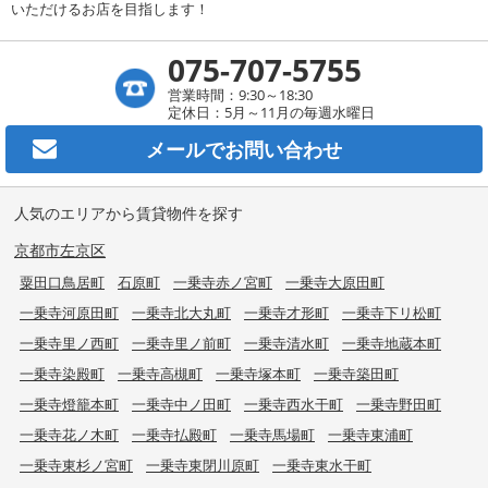
いただけるお店を目指します！
075-707-5755
営業時間：9:30～18:30
定休日：5月～11月の毎週水曜日
メールで
お問い合わせ
人気のエリアから賃貸物件を探す
京都市左京区
粟田口鳥居町
石原町
一乗寺赤ノ宮町
一乗寺大原田町
一乗寺河原田町
一乗寺北大丸町
一乗寺才形町
一乗寺下リ松町
一乗寺里ノ西町
一乗寺里ノ前町
一乗寺清水町
一乗寺地蔵本町
一乗寺染殿町
一乗寺高槻町
一乗寺塚本町
一乗寺築田町
一乗寺燈籠本町
一乗寺中ノ田町
一乗寺西水干町
一乗寺野田町
一乗寺花ノ木町
一乗寺払殿町
一乗寺馬場町
一乗寺東浦町
一乗寺東杉ノ宮町
一乗寺東閉川原町
一乗寺東水干町