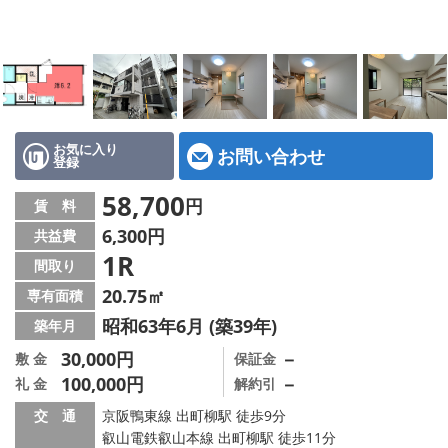
特選物件
ハウスメーカー施工特集！
路線·駅から探す
IT重説について
お気に入り
お問い合わせ
登録
スタッフ紹介
58,700
円
賃 料
6,300円
共益費
賃貸管理の北白川店
1R
間取り
店舗情報·アクセス
20.75㎡
専有面積
昭和63年6月 (築39年)
築年月
会社概要
30,000円
－
敷 金
保証金
100,000円
－
礼 金
解約引
メールでお問い合わせ
交 通
京阪鴨東線 出町柳駅 徒歩9分
叡山電鉄叡山本線 出町柳駅 徒歩11分