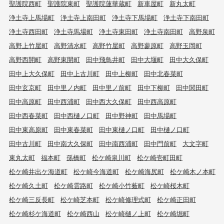
聖護院西町
聖護院東町
聖護院蓮華蔵町
新車屋町
新丸太町
浄土寺上馬場町
浄土寺上南田町
浄土寺下馬場町
浄土寺下南田町
浄土寺西田町
浄土寺馬場町
浄土寺東田町
浄土寺南田町
高野泉町
高野上竹屋町
高野清水町
高野竹屋町
高野蓼原町
高野玉岡町
高野西開町
高野東開町
田中飛鳥井町
田中大堰町
田中大久保町
田中上大久保町
田中上古川町
田中上柳町
田中北春菜町
田中玄京町
田中里ノ内町
田中里ノ前町
田中下柳町
田中関田町
田中高原町
田中西浦町
田中西大久保町
田中西高原町
田中西春菜町
田中西樋ノ口町
田中野神町
田中馬場町
田中東高原町
田中東春菜町
田中東樋ノ口町
田中樋ノ口町
田中古川町
田中南大久保町
田中南西浦町
田中門前町
大文字町
東丸太町
福本町
孫橋町
松ケ崎泉川町
松ケ崎壱町田町
松ケ崎井出ケ海道町
松ケ崎今海道町
松ケ崎海尻町
松ケ崎木ノ本町
松ケ崎久土町
松ケ崎雲路町
松ケ崎小竹薮町
松ケ崎桜木町
松ケ崎三反長町
松ケ崎芝本町
松ケ崎修理式町
松ケ崎正田町
松ケ崎杉ケ海道町
松ケ崎西山
松ケ崎樋ノ上町
松ケ崎堀町