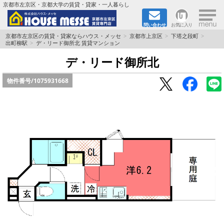
×
京都市左京区・京都大学の賃貸・貸家・一人暮らし
問い合わせ
お気に入り
TOPページ
京都市左京区の賃貸・貸家ならハウス・メッセ
京都市上京区
下塔之段町
出町柳駅
デ・リード御所北 賃貸マンション
地図から検索
デ・リード御所北
物件番号/
1075931668
地域から検索
京都大学＆京都芸術大学生さんに
書類DL & 入居者さまへ
家族で住むならマンション？賃家？
一人暮らしの物件特集
ペット相談OKの賃貸！