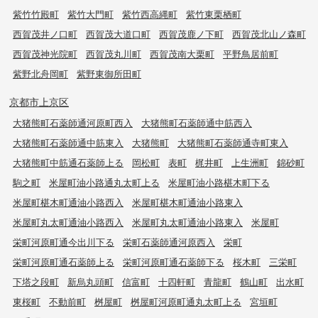
紫竹竹殿町
紫竹大門町
紫竹西高縄町
紫竹東栗栖町
西賀茂井ノ口町
西賀茂大道口町
西賀茂鹿ノ下町
西賀茂北山ノ森町
西賀茂神光院町
西賀茂丸川町
西賀茂南大栗町
平野鳥居前町
紫野北舟岡町
紫野東御所田町
京都市上京区
大猪熊町石薬師通河原町西入
大猪熊町石薬師通中筋西入
大猪熊町石薬師通中筋東入
大猪熊町
大猪熊町石薬師通寺町東入
大猪熊町中筋通石薬師上る
岡松町
表町
梶井町
上生洲町
錦砂町
駒之町
米屋町油小路通丸太町上る
米屋町油小路椹木町下る
米屋町椹木町通油小路西入
米屋町椹木町通油小路東入
米屋町丸太町通油小路西入
米屋町丸太町通油小路東入
米屋町
栄町河原町通今出川下る
栄町石薬師通河原西入
栄町
栄町河原町通石薬師上る
栄町河原町通石薬師下る
桜木町
三栄町
下塔之段町
新烏丸頭町
信富町
十四軒町
青龍町
鶴山町
出水町
東桜町
不動前町
桝屋町
桝屋町河原町通丸太町上る
宮垣町