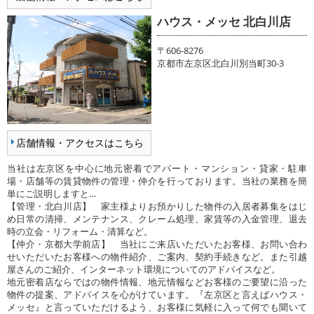
ハウス・メッセ 北白川店
〒606-8276
京都市左京区北白川別当町30-3
店舗情報・アクセスはこちら
当社は左京区を中心に地元密着でアパート・マンション・貸家・駐車
場・店舗等の賃貸物件の管理・仲介を行っております。当社の業務を簡
単にご説明しますと…
【管理・北白川店】 家主様よりお預かりした物件の入居者募集をはじ
め日常の清掃、メンテナンス、クレーム処理、家賃等の入金管理、退去
時の立会・リフォーム・清算など。
【仲介・京都大学前店】 当社にご来店いただいたお客様、お問い合わ
せいただいたお客様への物件紹介、ご案内、契約手続きなど。また引越
屋さんのご紹介、インターネット環境についてのアドバイスなど。
地元密着店ならではの物件情報、地元情報などお客様のご要望に沿った
物件の提案、アドバイスを心がけています。『左京区と言えばハウス・
メッセ』と言っていただけるよう、お客様に気軽に入って何でも聞いて