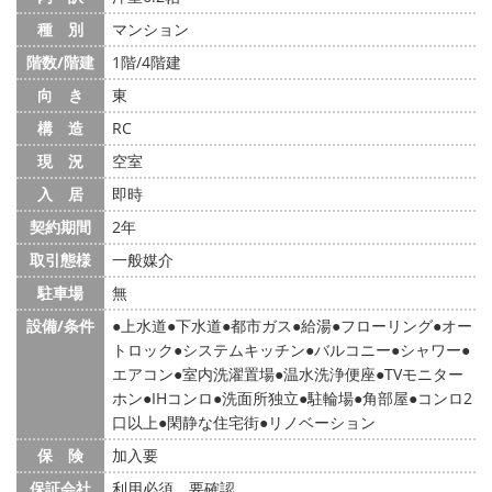
種 別
マンション
階数/階建
1階/4階建
向 き
東
構 造
RC
現 況
空室
入 居
即時
契約期間
2年
取引態様
一般媒介
駐車場
無
設備/条件
上水道
下水道
都市ガス
給湯
フローリング
オー
トロック
システムキッチン
バルコニー
シャワー
エアコン
室内洗濯置場
温水洗浄便座
TVモニター
ホン
IHコンロ
洗面所独立
駐輪場
角部屋
コンロ2
口以上
閑静な住宅街
リノベーション
保 険
加入要
保証会社
利用必須 要確認