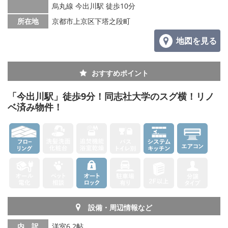
烏丸線 今出川駅 徒歩10分
所在地
京都市上京区下塔之段町
地図を見る
おすすめポイント
「今出川駅」徒歩9分！同志社大学のスグ横！リノ
ベ済み物件！
設備・周辺情報など
内 訳
洋室6.2帖