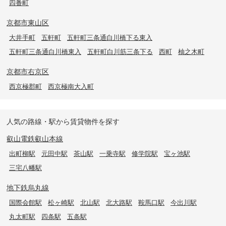
四番町
京都市東山区
大井手町
五軒町
五軒町三条通白川橋下る東入
五軒町三条通白川橋東入
五軒町白川筋三条下る
西町
柚之木町
京都市右京区
西京極郡町
西京極南大入町
人気の路線・駅から賃貸物件を探す
叡山電鉄叡山本線
出町柳駅
元田中駅
茶山駅
一乗寺駅
修学院駅
宝ヶ池駅
三宅八幡駅
地下鉄烏丸線
国際会館駅
松ヶ崎駅
北山駅
北大路駅
鞍馬口駅
今出川駅
丸太町駅
四条駅
五条駅