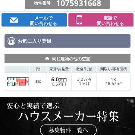
1075931668
物件番号
メールで
電話で
問い合わせる
問い合わせる
お気に入り
登録
同じ建物の他の空室
階
家賃/
共益費
敷金/
礼金
間取り/
専有面積
6.0
3.0
1R
万円
万円
3
階
1
18.67
0.5
ヶ月
m²
万円