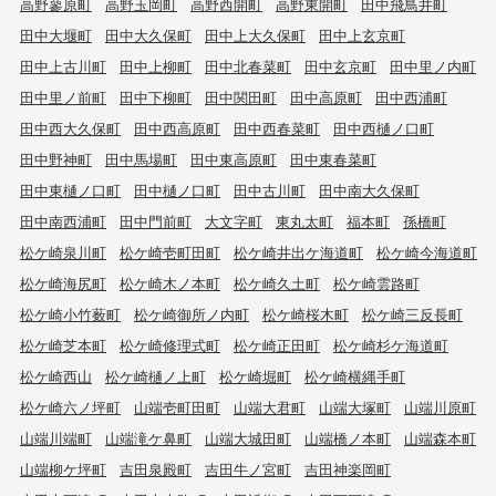
高野蓼原町
高野玉岡町
高野西開町
高野東開町
田中飛鳥井町
田中大堰町
田中大久保町
田中上大久保町
田中上玄京町
田中上古川町
田中上柳町
田中北春菜町
田中玄京町
田中里ノ内町
田中里ノ前町
田中下柳町
田中関田町
田中高原町
田中西浦町
田中西大久保町
田中西高原町
田中西春菜町
田中西樋ノ口町
田中野神町
田中馬場町
田中東高原町
田中東春菜町
田中東樋ノ口町
田中樋ノ口町
田中古川町
田中南大久保町
田中南西浦町
田中門前町
大文字町
東丸太町
福本町
孫橋町
松ケ崎泉川町
松ケ崎壱町田町
松ケ崎井出ケ海道町
松ケ崎今海道町
松ケ崎海尻町
松ケ崎木ノ本町
松ケ崎久土町
松ケ崎雲路町
松ケ崎小竹薮町
松ケ崎御所ノ内町
松ケ崎桜木町
松ケ崎三反長町
松ケ崎芝本町
松ケ崎修理式町
松ケ崎正田町
松ケ崎杉ケ海道町
松ケ崎西山
松ケ崎樋ノ上町
松ケ崎堀町
松ケ崎横縄手町
松ケ崎六ノ坪町
山端壱町田町
山端大君町
山端大塚町
山端川原町
山端川端町
山端滝ケ鼻町
山端大城田町
山端橋ノ本町
山端森本町
山端柳ケ坪町
吉田泉殿町
吉田牛ノ宮町
吉田神楽岡町