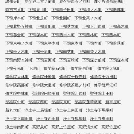
讃州寺町
鹿ケ谷上宮ノ前町
鹿ケ谷西寺ノ前町
鹿ケ谷法然院西町
静市市原町
下鴨泉川町
下鴨狗子田町
下鴨梅ノ木町
下鴨膳部町
下鴨岸本町
下鴨北芝町
下鴨北園町
下鴨北茶ノ木町
下鴨北野々神町
下鴨貴船町
下鴨芝本町
下鴨下川原町
下鴨高木町
下鴨蓼倉町
下鴨塚本町
下鴨西半木町
下鴨西林町
下鴨西本町
下鴨東梅ノ木町
下鴨東半木町
下鴨東本町
下鴨本町
下鴨前萩町
下鴨松ノ木町
下鴨松原町
下鴨南芝町
下鴨南茶ノ木町
下鴨南野々神町
下鴨宮河町
下鴨宮崎町
下鴨森ケ前町
下鴨森本町
下鴨夜光町
下堤町
修学院石掛町
修学院泉殿町
修学院犬塚町
修学院大林町
修学院沖殿町
修学院十権寺町
修学院千万田町
修学院高部町
修学院大道町
修学院茶屋ノ前町
修学院坪江町
修学院中林町
聖護院円頓美町
聖護院川原町
聖護院山王町
聖護院中町
聖護院西町
聖護院東町
聖護院蓮華蔵町
新車屋町
新丸太町
浄土寺上馬場町
浄土寺上南田町
浄土寺下馬場町
浄土寺下南田町
浄土寺西田町
浄土寺馬場町
浄土寺東田町
浄土寺南田町
高野泉町
高野上竹屋町
高野清水町
高野竹屋町