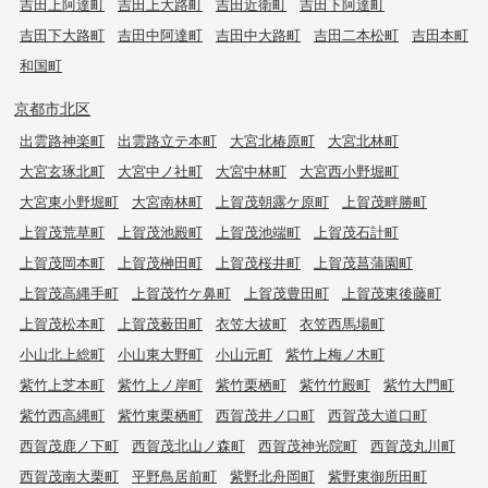
吉田上阿達町
吉田上大路町
吉田近衛町
吉田下阿達町
吉田下大路町
吉田中阿達町
吉田中大路町
吉田二本松町
吉田本町
和国町
京都市北区
出雲路神楽町
出雲路立テ本町
大宮北椿原町
大宮北林町
大宮玄琢北町
大宮中ノ社町
大宮中林町
大宮西小野堀町
大宮東小野堀町
大宮南林町
上賀茂朝露ケ原町
上賀茂畔勝町
上賀茂荒草町
上賀茂池殿町
上賀茂池端町
上賀茂石計町
上賀茂岡本町
上賀茂榊田町
上賀茂桜井町
上賀茂菖蒲園町
上賀茂高縄手町
上賀茂竹ケ鼻町
上賀茂豊田町
上賀茂東後藤町
上賀茂松本町
上賀茂薮田町
衣笠大祓町
衣笠西馬場町
小山北上総町
小山東大野町
小山元町
紫竹上梅ノ木町
紫竹上芝本町
紫竹上ノ岸町
紫竹栗栖町
紫竹竹殿町
紫竹大門町
紫竹西高縄町
紫竹東栗栖町
西賀茂井ノ口町
西賀茂大道口町
西賀茂鹿ノ下町
西賀茂北山ノ森町
西賀茂神光院町
西賀茂丸川町
西賀茂南大栗町
平野鳥居前町
紫野北舟岡町
紫野東御所田町