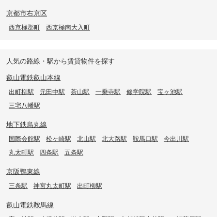
京都市右京区
西京極郡町
西京極南大入町
人気の路線・駅から賃貸物件を探す
叡山電鉄叡山本線
出町柳駅
元田中駅
茶山駅
一乗寺駅
修学院駅
宝ヶ池駅
三宅八幡駅
地下鉄烏丸線
国際会館駅
松ヶ崎駅
北山駅
北大路駅
鞍馬口駅
今出川駅
丸太町駅
四条駅
五条駅
京阪鴨東線
三条駅
神宮丸太町駅
出町柳駅
叡山電鉄鞍馬線