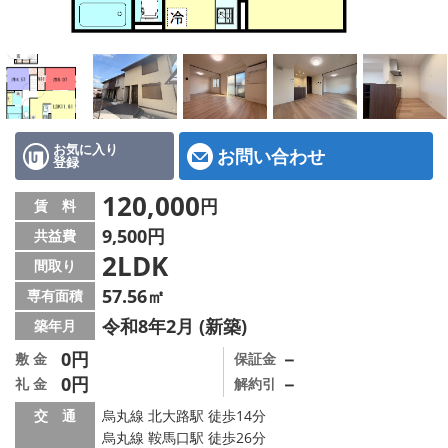
特選物件
ハウスメーカー施工特集！
路線·駅から探す
IT重説について
お気に入り
お問い合わせ
登録
スタッフ紹介
120,000
円
賃 料
9,500円
共益費
賃貸管理の北白川店
2LDK
間取り
店舗情報·アクセス
57.56㎡
専有面積
令和8年2月 (新築)
築年月
会社概要
0円
－
敷 金
保証金
0円
－
礼 金
解約引
メールでお問い合わせ
交 通
烏丸線 北大路駅 徒歩14分
烏丸線 鞍馬口駅 徒歩26分