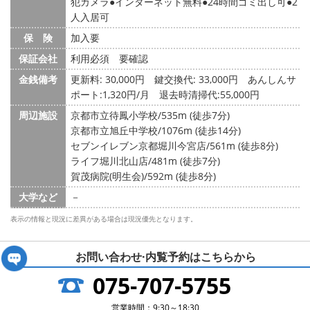
犯カメラ
インターネット無料
24時間ゴミ出し可
2
人入居可
保 険
加入要
保証会社
利用必須 要確認
金銭備考
更新料: 30,000円
鍵交換代: 33,000円
あんしんサ
ポート:1,320円/月 退去時清掃代:55,000円
周辺施設
京都市立待鳳小学校/535m (徒歩7分)
京都市立旭丘中学校/1076m (徒歩14分)
セブンイレブン京都堀川今宮店/561m (徒歩8分)
ライフ堀川北山店/481m (徒歩7分)
賀茂病院(明生会)/592m (徒歩8分)
大学など
－
表示の情報と現況に差異がある場合は現況優先となります。
お問い合わせ·内覧予約は
こちらから
075-707-5755
営業時間：9:30～18:30