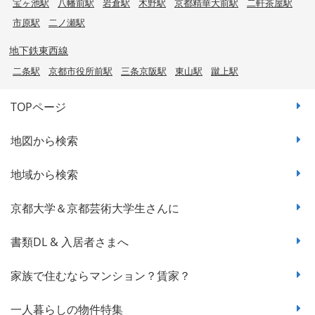
宝ヶ池駅
八幡前駅
岩倉駅
木野駅
京都精華大前駅
二軒茶屋駅
市原駅
二ノ瀬駅
地下鉄東西線
二条駅
京都市役所前駅
三条京阪駅
東山駅
蹴上駅
TOPページ
地図から検索
地域から検索
京都大学＆京都芸術大学生さんに
書類DL & 入居者さまへ
家族で住むならマンション？賃家？
一人暮らしの物件特集