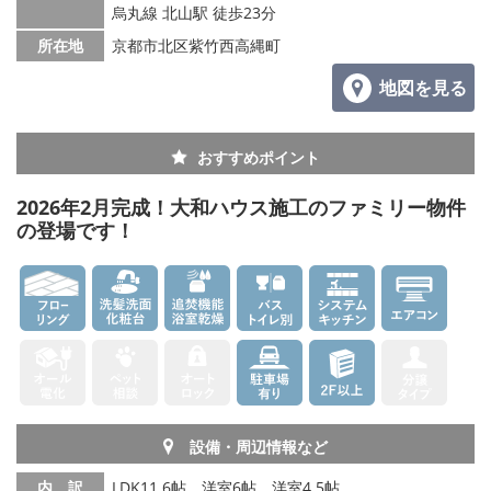
烏丸線 北山駅 徒歩23分
所在地
京都市北区紫竹西高縄町
地図を見る
おすすめポイント
2026年2月完成！大和ハウス施工のファミリー物件
の登場です！
設備・周辺情報など
内 訳
LDK11.6帖、洋室6帖、洋室4.5帖