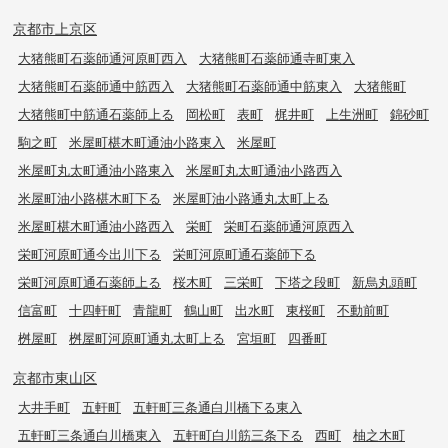
京都市上京区
大猪熊町石薬師通河原町西入
大猪熊町石薬師通寺町東入
大猪熊町石薬師通中筋西入
大猪熊町石薬師通中筋東入
大猪熊町
大猪熊町中筋通石薬師上る
岡松町
表町
梶井町
上生洲町
錦砂町
駒之町
米屋町椹木町通油小路東入
米屋町
米屋町丸太町通油小路東入
米屋町丸太町通油小路西入
米屋町油小路椹木町下る
米屋町油小路通丸太町上る
米屋町椹木町通油小路西入
栄町
栄町石薬師通河原西入
栄町河原町通今出川下る
栄町河原町通石薬師下る
栄町河原町通石薬師上る
桜木町
三栄町
下塔之段町
新烏丸頭町
信富町
十四軒町
青龍町
鶴山町
出水町
東桜町
不動前町
桝屋町
桝屋町河原町通丸太町上る
宮垣町
四番町
京都市東山区
大井手町
五軒町
五軒町三条通白川橋下る東入
五軒町三条通白川橋東入
五軒町白川筋三条下る
西町
柚之木町