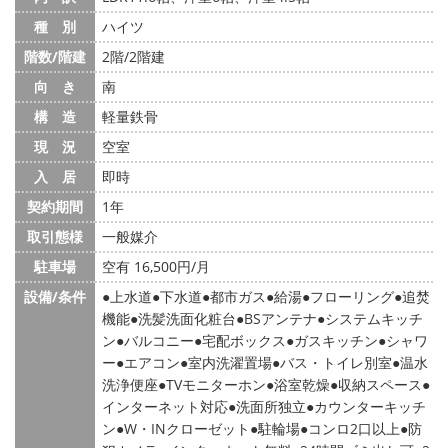
種 別
ハイツ
階数/階建
2階/2階建
向 き
南
構 造
軽量鉄骨
現 況
空室
入 居
即時
契約期間
1年
取引態様
一般媒介
駐車場
空有 16,500円/月
設備/条件
上水道
下水道
都市ガス
給湯
フローリング
追焚
機能
洗髪洗面化粧台
BSアンテナ
システムキッチ
ン
バルコニー
宅配ボックス
ガスキッチン
シャワ
ー
エアコン
室内洗濯置場
バス・トイレ別室
温水
洗浄便座
TVモニターホン
浴室乾燥
収納スペース
インターネット対応
洗面所独立
カウンターキッチ
ン
W・INクローゼット
駐輪場
コンロ2口以上
防