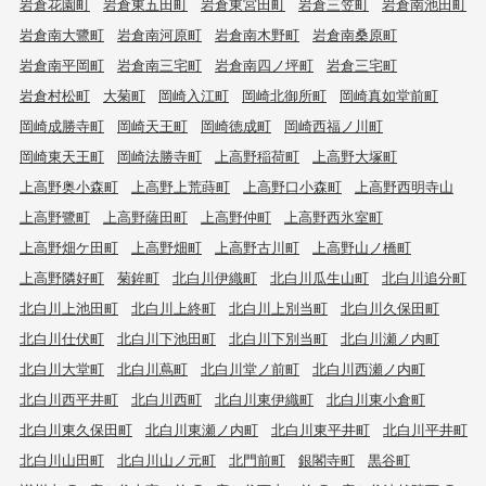
岩倉花園町
岩倉東五田町
岩倉東宮田町
岩倉三笠町
岩倉南池田町
岩倉南大鷺町
岩倉南河原町
岩倉南木野町
岩倉南桑原町
岩倉南平岡町
岩倉南三宅町
岩倉南四ノ坪町
岩倉三宅町
岩倉村松町
大菊町
岡崎入江町
岡崎北御所町
岡崎真如堂前町
岡崎成勝寺町
岡崎天王町
岡崎徳成町
岡崎西福ノ川町
岡崎東天王町
岡崎法勝寺町
上高野稲荷町
上高野大塚町
上高野奥小森町
上高野上荒蒔町
上高野口小森町
上高野西明寺山
上高野鷺町
上高野薩田町
上高野仲町
上高野西氷室町
上高野畑ケ田町
上高野畑町
上高野古川町
上高野山ノ橋町
上高野隣好町
菊鉾町
北白川伊織町
北白川瓜生山町
北白川追分町
北白川上池田町
北白川上終町
北白川上別当町
北白川久保田町
北白川仕伏町
北白川下池田町
北白川下別当町
北白川瀬ノ内町
北白川大堂町
北白川蔦町
北白川堂ノ前町
北白川西瀬ノ内町
北白川西平井町
北白川西町
北白川東伊織町
北白川東小倉町
北白川東久保田町
北白川東瀬ノ内町
北白川東平井町
北白川平井町
北白川山田町
北白川山ノ元町
北門前町
銀閣寺町
黒谷町