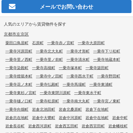
メールで
お問い合わせ
人気のエリアから賃貸物件を探す
京都市左京区
粟田口鳥居町
石原町
一乗寺赤ノ宮町
一乗寺大原田町
一乗寺河原田町
一乗寺北大丸町
一乗寺才形町
一乗寺下リ松町
一乗寺里ノ西町
一乗寺里ノ前町
一乗寺清水町
一乗寺地蔵本町
一乗寺染殿町
一乗寺高槻町
一乗寺塚本町
一乗寺築田町
一乗寺燈籠本町
一乗寺中ノ田町
一乗寺西水干町
一乗寺野田町
一乗寺花ノ木町
一乗寺払殿町
一乗寺馬場町
一乗寺東浦町
一乗寺東杉ノ宮町
一乗寺東閉川原町
一乗寺東水干町
一乗寺樋ノ口町
一乗寺松原町
一乗寺南大丸町
一乗寺宮ノ東町
一乗寺向畑町
岩倉北池田町
岩倉北桑原町
岩倉下在地町
岩倉忠在地町
岩倉中大鷺町
岩倉中河原町
岩倉中在地町
岩倉中町
岩倉長谷町
岩倉西河原町
岩倉西五田町
岩倉西宮田町
岩倉幡枝町