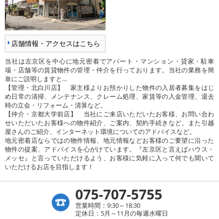
店舗情報・アクセスはこちら
当社は左京区を中心に地元密着でアパート・マンション・貸家・駐車
場・店舗等の賃貸物件の管理・仲介を行っております。当社の業務を簡
単にご説明しますと…
【管理・北白川店】 家主様よりお預かりした物件の入居者募集をはじ
め日常の清掃、メンテナンス、クレーム処理、家賃等の入金管理、退去
時の立会・リフォーム・清算など。
【仲介・京都大学前店】 当社にご来店いただいたお客様、お問い合わ
せいただいたお客様への物件紹介、ご案内、契約手続きなど。また引越
屋さんのご紹介、インターネット環境についてのアドバイスなど。
地元密着店ならではの物件情報、地元情報などお客様のご要望に沿った
物件の提案、アドバイスを心がけています。『左京区と言えばハウス・
メッセ』と言っていただけるよう、お客様に気軽に入って何でも聞いて
いただけるお店を目指します！
075-707-5755
営業時間：9:30～18:30
定休日：5月～11月の毎週水曜日