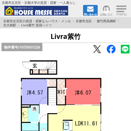
×
京都市左京区・京都大学の賃貸・貸家・一人暮らし
問い合わせ
お気に入り
TOPページ
京都市左京区の賃貸・貸家ならハウス・メッセ
京都市北区
紫竹西高縄町
北大路駅
Livra紫竹 賃貸ハイツ
地図から検索
Livra紫竹
物件番号/
1075931226
地域から検索
京都大学＆京都芸術大学生さんに
書類DL & 入居者さまへ
家族で住むならマンション？賃家？
一人暮らしの物件特集
ペット相談OKの賃貸！