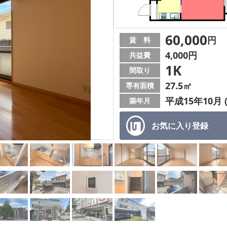
60,000
円
賃 料
4,000円
共益費
1K
間取り
27.5㎡
専有面積
平成15年10月 
築年月
お気に入り
登録