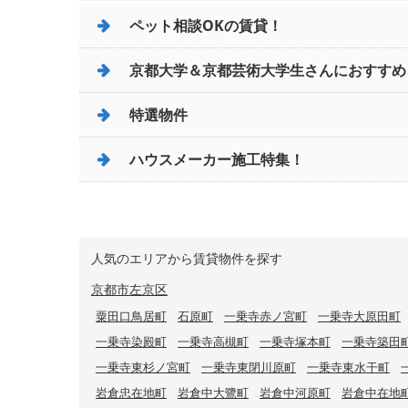
ペット相談OKの賃貸！
京都大学＆京都芸術大学生さんにおすすめ
特選物件
ハウスメーカー施工特集！
人気のエリアから賃貸物件を探す
京都市左京区
粟田口鳥居町
石原町
一乗寺赤ノ宮町
一乗寺大原田町
一乗寺染殿町
一乗寺高槻町
一乗寺塚本町
一乗寺築田
一乗寺東杉ノ宮町
一乗寺東閉川原町
一乗寺東水干町
岩倉忠在地町
岩倉中大鷺町
岩倉中河原町
岩倉中在地