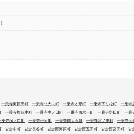
！
一乗寺河原田町
一乗寺北大丸町
一乗寺才形町
一乗寺下リ松町
一乗寺
町
一乗寺燈籠本町
一乗寺中ノ田町
一乗寺西水干町
一乗寺野田町
一乗
一乗寺樋ノ口町
一乗寺松原町
一乗寺南大丸町
一乗寺宮ノ東町
一乗寺向
町
岩倉中町
岩倉長谷町
岩倉西河原町
岩倉西五田町
岩倉西宮田町
岩