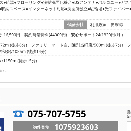
ス
給湯
フローリング
洗髪洗面化粧台
BSアンテナ
バルコニー
ガス
収納スペース
インターネット対応
洗面所独立
駐輪場
光ファイバー
保証会社
利用必須 要確認
 16,500円
契約時清掃料(44000円)・安心サポート24(1320円/月 )
2m (徒歩8分)
ファミリーマート白川通別当町店/509m (徒歩7分)
フ
)/1085m (徒歩14分)
150m (徒歩15分)
ます。
ら
075-707-5755
営
定
1075923603
物件番号