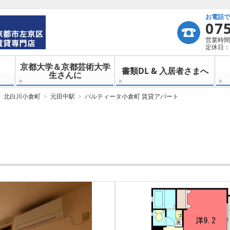
お電話
07
営業時間：
定休日：
京都大学＆京都芸術大学
書類DL & 入居者さまへ
生さんに
北白川小倉町
元田中駅
パルティータ小倉町 賃貸アパート