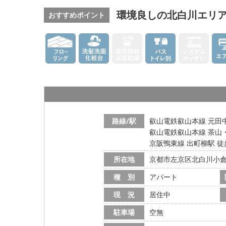
環境良しの北白川エリア
おすすめポイント
路線/駅
叡山電鉄叡山本線 元田中
叡山電鉄叡山本線 茶山
京阪鴨東線 出町柳駅 徒
所在地
京都市左京区北白川小
種 別
アパート
現 況
居住中
駐車場
空無