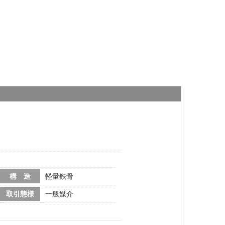
構 造
軽量鉄骨
取引態様
一般媒介