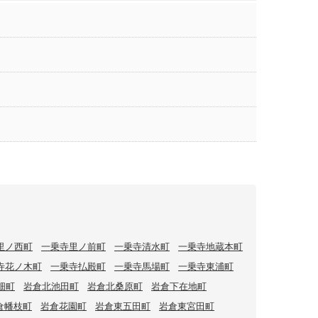
里ノ西町
一乗寺里ノ前町
一乗寺清水町
一乗寺地蔵本町
寺花ノ木町
一乗寺払殿町
一乗寺馬場町
一乗寺東浦町
畑町
岩倉北池田町
岩倉北桑原町
岩倉下在地町
倉幡枝町
岩倉花園町
岩倉東五田町
岩倉東宮田町