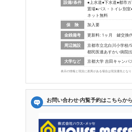
設備/条件
上水道
下水道
都市ガ
置場
バス・トイレ別室
ネット無料
保 険
加入要
金銭備考
更新料: 1ヶ月
鍵交換代:
周辺施設
京都市立北白川小学校/57
都民医連あすかい病院(信和会
大学など
京都大学 吉田キャンパス/1
表示の情報と現況に差異がある場合は現況優先となり
お問い合わせ·内覧予約は
こちらか