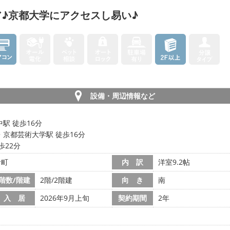
♪京都大学にアクセスし易い♪
設備・周辺情報など
駅 徒歩16分
・京都芸術大学駅 徒歩16分
歩22分
倉町
内 訳
洋室9.2帖
階数/階建
2階/2階建
向 き
南
入 居
2026年9月上旬
契約期間
2年