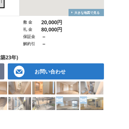
大きな地図で見る
20,000円
敷 金
80,000円
礼 金
－
保証金
－
解約引
(築23年)
お問い合わせ