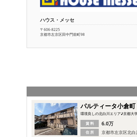
ハウス・メッセ
〒606-8225
京都市左京区田中門前町98
パルティータ小倉町
環境良しの北白川エリア♪京都大
6.0万
賃 料
京都市左京区北白
住 所