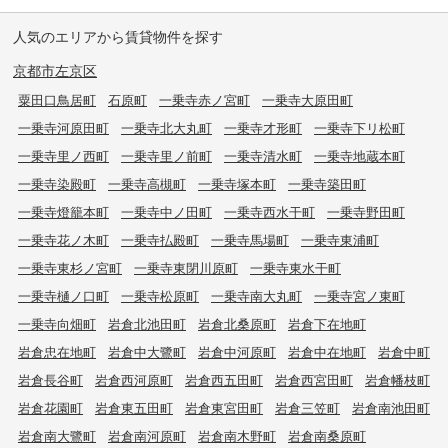
人気のエリアから賃貸物件を探す
京都市左京区
粟田口鳥居町
石原町
一乗寺赤ノ宮町
一乗寺大原田町
一乗寺河原田町
一乗寺北大丸町
一乗寺才形町
一乗寺下リ松町
一乗寺里ノ西町
一乗寺里ノ前町
一乗寺清水町
一乗寺地蔵本町
一乗寺染殿町
一乗寺高槻町
一乗寺塚本町
一乗寺築田町
一乗寺燈籠本町
一乗寺中ノ田町
一乗寺西水干町
一乗寺野田町
一乗寺花ノ木町
一乗寺払殿町
一乗寺馬場町
一乗寺東浦町
一乗寺東杉ノ宮町
一乗寺東閉川原町
一乗寺東水干町
一乗寺樋ノ口町
一乗寺松原町
一乗寺南大丸町
一乗寺宮ノ東町
一乗寺向畑町
岩倉北池田町
岩倉北桑原町
岩倉下在地町
岩倉忠在地町
岩倉中大鷺町
岩倉中河原町
岩倉中在地町
岩倉中町
岩倉長谷町
岩倉西河原町
岩倉西五田町
岩倉西宮田町
岩倉幡枝町
岩倉花園町
岩倉東五田町
岩倉東宮田町
岩倉三笠町
岩倉南池田町
岩倉南大鷺町
岩倉南河原町
岩倉南木野町
岩倉南桑原町