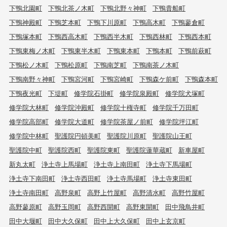
下鴨北園町
下鴨北茶ノ木町
下鴨北野々神町
下鴨貴船町
下鴨神殿町
下鴨芝本町
下鴨下川原町
下鴨高木町
下鴨蓼倉町
下鴨塚本町
下鴨西高木町
下鴨西半木町
下鴨西林町
下鴨西本町
下鴨東梅ノ木町
下鴨東半木町
下鴨東本町
下鴨本町
下鴨前萩町
下鴨松ノ木町
下鴨松原町
下鴨南芝町
下鴨南茶ノ木町
下鴨南野々神町
下鴨宮河町
下鴨宮崎町
下鴨森ケ前町
下鴨森本町
下鴨夜光町
下堤町
修学院石掛町
修学院泉殿町
修学院犬塚町
修学院大林町
修学院沖殿町
修学院十権寺町
修学院千万田町
修学院高部町
修学院大道町
修学院茶屋ノ前町
修学院坪江町
修学院中林町
聖護院円頓美町
聖護院川原町
聖護院山王町
聖護院中町
聖護院西町
聖護院東町
聖護院蓮華蔵町
新車屋町
新丸太町
浄土寺上馬場町
浄土寺上南田町
浄土寺下馬場町
浄土寺下南田町
浄土寺西田町
浄土寺馬場町
浄土寺東田町
浄土寺南田町
高野泉町
高野上竹屋町
高野清水町
高野竹屋町
高野蓼原町
高野玉岡町
高野西開町
高野東開町
田中飛鳥井町
田中大堰町
田中大久保町
田中上大久保町
田中上玄京町