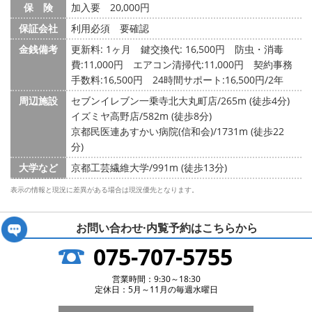
保 険
加入要 20,000円
保証会社
利用必須 要確認
金銭備考
更新料: 1ヶ月
鍵交換代: 16,500円
防虫・消毒
費:11,000円 エアコン清掃代:11,000円 契約事務
手数料:16,500円 24時間サポート:16,500円/2年
周辺施設
セブンイレブン一乗寺北大丸町店/265m (徒歩4分)
イズミヤ高野店/582m (徒歩8分)
京都民医連あすかい病院(信和会)/1731m (徒歩22
分)
大学など
京都工芸繊維大学/991m (徒歩13分)
表示の情報と現況に差異がある場合は現況優先となります。
お問い合わせ·内覧予約は
こちらから
075-707-5755
営業時間：9:30～18:30
定休日：5月～11月の毎週水曜日