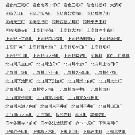
岩倉南三宅町
岩倉南四ノ坪町
岩倉三宅町
岩倉村松町
大菊町
岡崎入江町
岡崎北御所町
岡崎真如堂前町
岡崎成勝寺町
岡崎天王町
岡崎徳成町
岡崎西福ノ川町
岡崎東天王町
岡崎法勝寺町
上高野稲荷町
上高野大塚町
上高野奥小森町
上高野上荒蒔町
上高野口小森町
上高野西明寺山
上高野薩田町
上高野仲町
上高野西氷室町
上高野畑ケ田町
上高野畑町
上高野古川町
上高野山ノ橋町
上高野隣好町
菊鉾町
北白川伊織町
北白川瓜生山町
北白川追分町
北白川小倉町
北白川上池田町
北白川上終町
北白川上別当町
北白川久保田町
北白川仕伏町
北白川下池田町
北白川下別当町
北白川瀬ノ内町
北白川大堂町
北白川蔦町
北白川堂ノ前町
北白川西平井町
北白川西町
北白川東伊織町
北白川東小倉町
北白川東久保田町
北白川東瀬ノ内町
北白川東平井町
北白川平井町
北白川山田町
北白川山ノ元町
北門前町
銀閣寺町
黒谷町
讃州寺町
鹿ケ谷西寺ノ前町
鹿ケ谷法然院西町
静市市原町
下鴨泉川町
下鴨狗子田町
下鴨梅ノ木町
下鴨膳部町
下鴨岸本町
下鴨北芝町