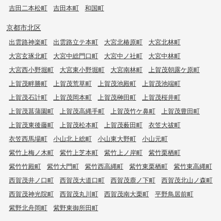
吉田二本松町
吉田本町
和国町
京都市北区
出雲路神楽町
出雲路立テ本町
大宮北椿原町
大宮北林町
大宮玄琢北町
大宮中総門口町
大宮中ノ社町
大宮中林町
大宮西小野堀町
大宮東小野堀町
大宮南林町
上賀茂朝露ケ原町
上賀茂畔勝町
上賀茂荒草町
上賀茂池殿町
上賀茂池端町
上賀茂石計町
上賀茂岡本町
上賀茂榊田町
上賀茂桜井町
上賀茂菖蒲園町
上賀茂高縄手町
上賀茂竹ケ鼻町
上賀茂豊田町
上賀茂東後藤町
上賀茂松本町
上賀茂薮田町
衣笠大祓町
衣笠西馬場町
小山北上総町
小山東大野町
小山元町
紫竹上梅ノ木町
紫竹上芝本町
紫竹上ノ岸町
紫竹栗栖町
紫竹竹殿町
紫竹大門町
紫竹西高縄町
紫竹東栗栖町
紫竹東高縄町
西賀茂井ノ口町
西賀茂大道口町
西賀茂鹿ノ下町
西賀茂北山ノ森町
西賀茂神光院町
西賀茂丸川町
西賀茂南大栗町
平野鳥居前町
紫野北舟岡町
紫野東御所田町