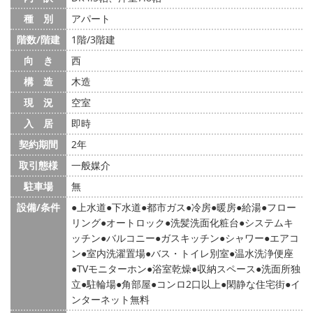
種 別
アパート
階数/階建
1階/3階建
向 き
西
構 造
木造
現 況
空室
入 居
即時
契約期間
2年
取引態様
一般媒介
駐車場
無
設備/条件
上水道
下水道
都市ガス
冷房
暖房
給湯
フロー
リング
オートロック
洗髪洗面化粧台
システムキ
ッチン
バルコニー
ガスキッチン
シャワー
エアコ
ン
室内洗濯置場
バス・トイレ別室
温水洗浄便座
TVモニターホン
浴室乾燥
収納スペース
洗面所独
立
駐輪場
角部屋
コンロ2口以上
閑静な住宅街
イ
ンターネット無料