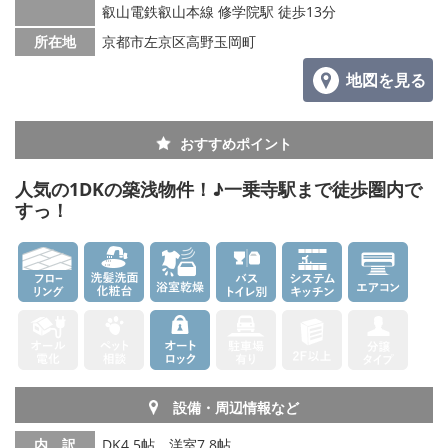
叡山電鉄叡山本線 修学院駅 徒歩13分
所在地
京都市左京区高野玉岡町
地図を見る
おすすめポイント
人気の1DKの築浅物件！♪一乗寺駅まで徒歩圏内で
すっ！
設備・周辺情報など
内 訳
DK4.5帖、洋室7.8帖