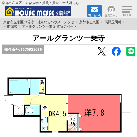
×
京都市左京区・京都大学の賃貸・貸家・一人暮らし
問い合わせ
お気に入り
TOPページ
京都市左京区の賃貸・貸家ならハウス・メッセ
京都市左京区
高野玉岡町
一乗寺駅
アールグランツ一乗寺 賃貸アパート
地図から検索
アールグランツ一乗寺
物件番号/
1075923086
地域から検索
京都大学＆京都芸術大学生さんに
書類DL & 入居者さまへ
家族で住むならマンション？賃家？
一人暮らしの物件特集
ペット相談OKの賃貸！