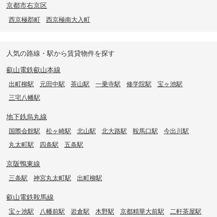
京都市右京区
西京極郡町
西京極南大入町
人気の路線・駅から賃貸物件を探す
叡山電鉄叡山本線
出町柳駅
元田中駅
茶山駅
一乗寺駅
修学院駅
宝ヶ池駅
三宅八幡駅
地下鉄烏丸線
国際会館駅
松ヶ崎駅
北山駅
北大路駅
鞍馬口駅
今出川駅
丸太町駅
四条駅
五条駅
京阪鴨東線
三条駅
神宮丸太町駅
出町柳駅
叡山電鉄鞍馬線
宝ヶ池駅
八幡前駅
岩倉駅
木野駅
京都精華大前駅
二軒茶屋駅