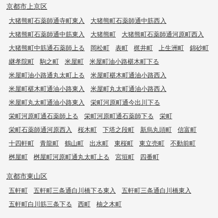
京都市上京区
大猪熊町石薬師通寺町東入
大猪熊町石薬師通中筋西入
大猪熊町石薬師通中筋東入
大猪熊町
大猪熊町石薬師通河原町西入
大猪熊町中筋通石薬師上る
岡松町
表町
梶井町
上生洲町
錦砂町
継孝院町
駒之町
米屋町
米屋町油小路椹木町下る
米屋町油小路通丸太町上る
米屋町椹木町通油小路西入
米屋町椹木町通油小路東入
米屋町丸太町通油小路西入
米屋町丸太町通油小路東入
栄町河原町通今出川下る
栄町河原町通石薬師上る
栄町河原町通石薬師下る
栄町
栄町石薬師通河原西入
桜木町
下塔之段町
新烏丸頭町
信富町
十四軒町
青龍町
鶴山町
出水町
東桜町
東立売町
不動前町
桝屋町
桝屋町河原町通丸太町上る
宮垣町
四番町
京都市東山区
五軒町
五軒町三条通白川橋下る東入
五軒町三条通白川橋東入
五軒町白川筋三条下る
西町
柚之木町