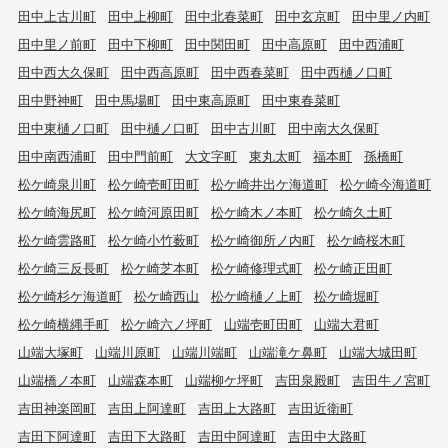
田中上古川町
田中上柳町
田中北春菜町
田中玄京町
田中里ノ内町
田中里ノ前町
田中下柳町
田中関田町
田中高原町
田中西浦町
田中西大久保町
田中西高原町
田中西春菜町
田中西樋ノ口町
田中野神町
田中馬場町
田中東高原町
田中東春菜町
田中東樋ノ口町
田中樋ノ口町
田中古川町
田中南大久保町
田中南西浦町
田中門前町
大文字町
東丸太町
福本町
孫橋町
松ケ崎泉川町
松ケ崎壱町田町
松ケ崎井出ケ海道町
松ケ崎今海道町
松ケ崎海尻町
松ケ崎河原田町
松ケ崎木ノ本町
松ケ崎久土町
松ケ崎雲路町
松ケ崎小竹薮町
松ケ崎御所ノ内町
松ケ崎桜木町
松ケ崎三反長町
松ケ崎芝本町
松ケ崎修理式町
松ケ崎正田町
松ケ崎杉ケ海道町
松ケ崎西山
松ケ崎樋ノ上町
松ケ崎堀町
松ケ崎横縄手町
松ケ崎六ノ坪町
山端壱町田町
山端大君町
山端大塚町
山端川原町
山端川端町
山端滝ケ鼻町
山端大城田町
山端橋ノ本町
山端森本町
山端柳ケ坪町
吉田泉殿町
吉田牛ノ宮町
吉田神楽岡町
吉田上阿達町
吉田上大路町
吉田近衛町
吉田下阿達町
吉田下大路町
吉田中阿達町
吉田中大路町