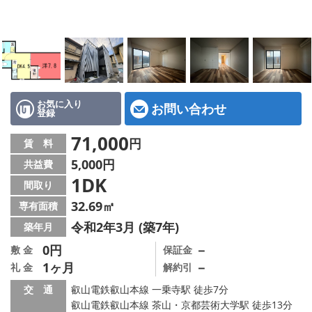
特選物件
ハウスメーカー施工特集！
路線·駅から探す
IT重説について
お気に入り
お問い合わせ
登録
スタッフ紹介
71,000
円
賃 料
5,000円
共益費
賃貸管理の北白川店
1DK
間取り
店舗情報·アクセス
32.69㎡
専有面積
令和2年3月 (築7年)
築年月
会社概要
0円
－
敷 金
保証金
1ヶ月
－
礼 金
解約引
メールでお問い合わせ
交 通
叡山電鉄叡山本線 一乗寺駅 徒歩7分
叡山電鉄叡山本線 茶山・京都芸術大学駅 徒歩13分