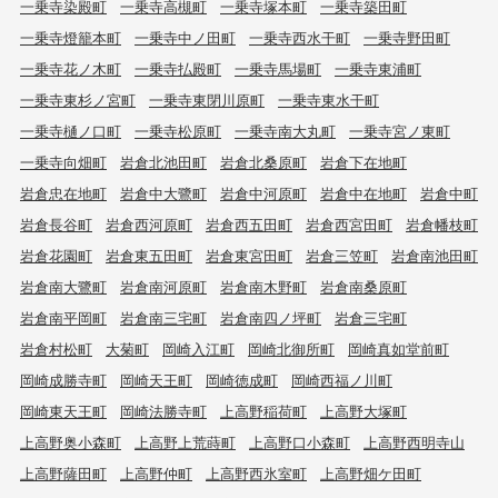
一乗寺染殿町
一乗寺高槻町
一乗寺塚本町
一乗寺築田町
一乗寺燈籠本町
一乗寺中ノ田町
一乗寺西水干町
一乗寺野田町
一乗寺花ノ木町
一乗寺払殿町
一乗寺馬場町
一乗寺東浦町
一乗寺東杉ノ宮町
一乗寺東閉川原町
一乗寺東水干町
一乗寺樋ノ口町
一乗寺松原町
一乗寺南大丸町
一乗寺宮ノ東町
一乗寺向畑町
岩倉北池田町
岩倉北桑原町
岩倉下在地町
岩倉忠在地町
岩倉中大鷺町
岩倉中河原町
岩倉中在地町
岩倉中町
岩倉長谷町
岩倉西河原町
岩倉西五田町
岩倉西宮田町
岩倉幡枝町
岩倉花園町
岩倉東五田町
岩倉東宮田町
岩倉三笠町
岩倉南池田町
岩倉南大鷺町
岩倉南河原町
岩倉南木野町
岩倉南桑原町
岩倉南平岡町
岩倉南三宅町
岩倉南四ノ坪町
岩倉三宅町
岩倉村松町
大菊町
岡崎入江町
岡崎北御所町
岡崎真如堂前町
岡崎成勝寺町
岡崎天王町
岡崎徳成町
岡崎西福ノ川町
岡崎東天王町
岡崎法勝寺町
上高野稲荷町
上高野大塚町
上高野奥小森町
上高野上荒蒔町
上高野口小森町
上高野西明寺山
上高野薩田町
上高野仲町
上高野西氷室町
上高野畑ケ田町