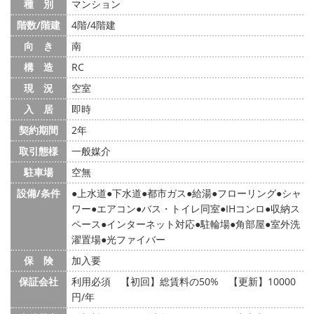
種 別
マンション
階数/階建
4階/4階建
向 き
南
構 造
RC
現 況
空室
入 居
即時
契約期間
2年
取引態様
一般媒介
駐車場
空無
設備/条件
上水道
下水道
都市ガス
給湯
フローリング
シャ
ワー
エアコン
バス・トイレ同室
IHコンロ
収納ス
ペース
インターネット対応
駐輪場
角部屋
室外洗
濯置場
光ファイバー
保 険
加入要
保証会社
利用必須 【初回】総賃料の50% 【更新】10000
円/年