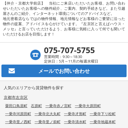
【仲介・京都大学前店】 当社にご来店いただいたお客様、お問い合わ
せいただいたお客様への物件紹介、ご案内、契約手続きなど。また引越
屋さんのご紹介、インターネット環境についてのアドバイスなど。
地元密着店ならではの物件情報、地元情報などお客様のご要望に沿った
物件の提案、アドバイスを心がけています。『左京区と言えばハウス・
メッセ』と言っていただけるよう、お客様に気軽に入って何でも聞いて
いただけるお店を目指します！
075-707-5755
営業時間：9:30～18:30
定休日：5月～11月の毎週水曜日
メールで
お問い合わせ
人気のエリアから賃貸物件を探す
京都市左京区
粟田口鳥居町
石原町
一乗寺赤ノ宮町
一乗寺大原田町
一乗寺河原田町
一乗寺北大丸町
一乗寺才形町
一乗寺下リ松町
一乗寺里ノ西町
一乗寺里ノ前町
一乗寺清水町
一乗寺地蔵本町