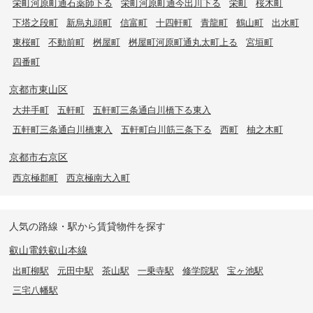
栄町河原町通石薬師下る
栄町河原町通今出川下る
栄町
桜木町
下塔之段町
新烏丸頭町
信富町
十四軒町
青龍町
鶴山町
出水町
東桜町
不動前町
桝屋町
桝屋町河原町通丸太町上る
宮垣町
四番町
京都市東山区
大井手町
五軒町
五軒町三条通白川橋下る東入
五軒町三条通白川橋東入
五軒町白川筋三条下る
西町
柚之木町
京都市右京区
西京極郡町
西京極南大入町
人気の路線・駅から賃貸物件を探す
叡山電鉄叡山本線
出町柳駅
元田中駅
茶山駅
一乗寺駅
修学院駅
宝ヶ池駅
三宅八幡駅