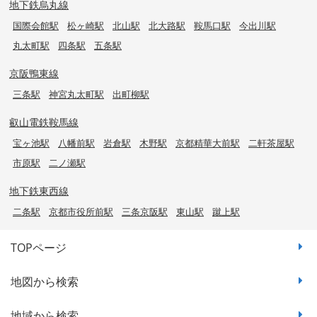
地下鉄烏丸線
国際会館駅
松ヶ崎駅
北山駅
北大路駅
鞍馬口駅
今出川駅
丸太町駅
四条駅
五条駅
京阪鴨東線
三条駅
神宮丸太町駅
出町柳駅
叡山電鉄鞍馬線
宝ヶ池駅
八幡前駅
岩倉駅
木野駅
京都精華大前駅
二軒茶屋駅
市原駅
二ノ瀬駅
地下鉄東西線
二条駅
京都市役所前駅
三条京阪駅
東山駅
蹴上駅
TOPページ
地図から検索
地域から検索