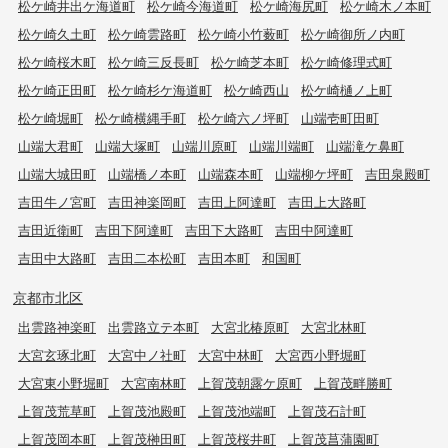
松ケ崎井出ケ海道町
松ケ崎今海道町
松ケ崎海尻町
松ケ崎木ノ本町
松ケ崎久土町
松ケ崎雲路町
松ケ崎小竹薮町
松ケ崎御所ノ内町
松ケ崎桜木町
松ケ崎三反長町
松ケ崎芝本町
松ケ崎修理式町
松ケ崎正田町
松ケ崎杉ケ海道町
松ケ崎西山
松ケ崎樋ノ上町
松ケ崎堀町
松ケ崎横縄手町
松ケ崎六ノ坪町
山端壱町田町
山端大君町
山端大塚町
山端川原町
山端川端町
山端滝ケ鼻町
山端大城田町
山端橋ノ本町
山端森本町
山端柳ケ坪町
吉田泉殿町
吉田牛ノ宮町
吉田神楽岡町
吉田上阿達町
吉田上大路町
吉田近衛町
吉田下阿達町
吉田下大路町
吉田中阿達町
吉田中大路町
吉田二本松町
吉田本町
和国町
京都市北区
出雲路神楽町
出雲路立テ本町
大宮北椿原町
大宮北林町
大宮玄琢北町
大宮中ノ社町
大宮中林町
大宮西小野堀町
大宮東小野堀町
大宮南林町
上賀茂朝露ケ原町
上賀茂畔勝町
上賀茂荒草町
上賀茂池殿町
上賀茂池端町
上賀茂石計町
上賀茂岡本町
上賀茂榊田町
上賀茂桜井町
上賀茂菖蒲園町