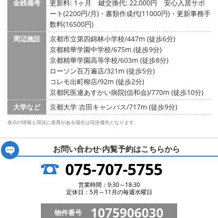
金銭備考
更新料: 1ヶ月
鍵交換代: 22,000円
安心入居サポ
ート(2200円/月)・書類作成代(11000円)・更新事務手
数料(16500円)
周辺施設
京都市立第四錦林小学校/447m (徒歩6分)
京都精華学園中学校/675m (徒歩9分)
京都精華学園高等学校/603m (徒歩8分)
ローソン百万遍店/321m (徒歩5分)
コレモ出町柳店/92m (徒歩2分)
京都民医連あすかい病院(信和会)/770m (徒歩10分)
大学など
京都大学 吉田キャンパス/717m (徒歩9分)
表示の情報と現況に差異がある場合は現況優先となります。
お問い合わせ·内覧予約は
こちらから
075-707-5755
営業時間：9:30～18:30
定休日：5月～11月の毎週水曜日
1075906030
物件番号