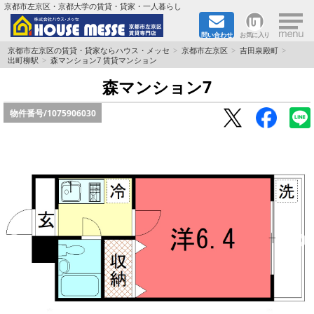
×
京都市左京区・京都大学の賃貸・貸家・一人暮らし
問い合わせ
お気に入り
TOPページ
京都市左京区の賃貸・貸家ならハウス・メッセ
京都市左京区
吉田泉殿町
出町柳駅
森マンション7 賃貸マンション
地図から検索
森マンション7
物件番号/
1075906030
地域から検索
京都大学＆京都芸術大学生さんに
書類DL & 入居者さまへ
家族で住むならマンション？賃家？
一人暮らしの物件特集
ペット相談OKの賃貸！