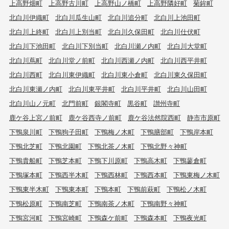
上高野畑町
上高野古川町
上高野山ノ橋町
上高野隣好町
菊鉾町
北白川伊織町
北白川瓜生山町
北白川追分町
北白川上池田町
北白川上終町
北白川上別当町
北白川久保田町
北白川仕伏町
北白川下池田町
北白川下別当町
北白川瀬ノ内町
北白川大堂町
北白川蔦町
北白川堂ノ前町
北白川西瀬ノ内町
北白川西平井町
北白川西町
北白川東伊織町
北白川東小倉町
北白川東久保田町
北白川東瀬ノ内町
北白川東平井町
北白川平井町
北白川山田町
北白川山ノ元町
北門前町
銀閣寺町
黒谷町
讃州寺町
鹿ケ谷上宮ノ前町
鹿ケ谷西寺ノ前町
鹿ケ谷法然院西町
静市市原町
下鴨泉川町
下鴨狗子田町
下鴨梅ノ木町
下鴨膳部町
下鴨岸本町
下鴨北芝町
下鴨北園町
下鴨北茶ノ木町
下鴨北野々神町
下鴨貴船町
下鴨芝本町
下鴨下川原町
下鴨高木町
下鴨蓼倉町
下鴨塚本町
下鴨西半木町
下鴨西林町
下鴨西本町
下鴨東梅ノ木町
下鴨東半木町
下鴨東本町
下鴨本町
下鴨前萩町
下鴨松ノ木町
下鴨松原町
下鴨南芝町
下鴨南茶ノ木町
下鴨南野々神町
下鴨宮河町
下鴨宮崎町
下鴨森ケ前町
下鴨森本町
下鴨夜光町