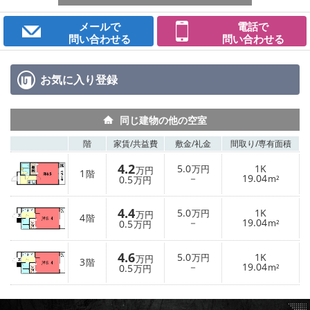
メールで
電話で
問い合わせる
問い合わせる
お気に入り
登録
同じ建物の他の空室
階
家賃/
共益費
敷金/
礼金
間取り/
専有面積
4.2
5.0
1K
万円
万円
1
階
－
19.04
0.5
m²
万円
4.4
5.0
1K
万円
万円
4
階
－
19.04
0.5
m²
万円
4.6
5.0
1K
万円
万円
3
階
－
19.04
0.5
m²
万円