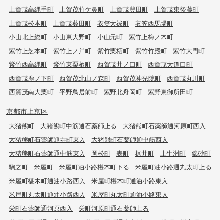
上賀茂高縄手町
上賀茂竹ケ鼻町
上賀茂豊田町
上賀茂東後藤町
上賀茂松本町
上賀茂薮田町
衣笠大祓町
衣笠西馬場町
小山北上総町
小山東大野町
小山元町
紫竹上梅ノ木町
紫竹上芝本町
紫竹上ノ岸町
紫竹栗栖町
紫竹竹殿町
紫竹大門町
紫竹西高縄町
紫竹東栗栖町
西賀茂井ノ口町
西賀茂大道口町
西賀茂鹿ノ下町
西賀茂北山ノ森町
西賀茂神光院町
西賀茂丸川町
西賀茂南大栗町
平野鳥居前町
紫野北舟岡町
紫野東御所田町
京都市上京区
大猪熊町
大猪熊町中筋通石薬師上る
大猪熊町石薬師通河原町西入
大猪熊町石薬師通寺町東入
大猪熊町石薬師通中筋西入
大猪熊町石薬師通中筋東入
岡松町
表町
梶井町
上生洲町
錦砂町
駒之町
米屋町
米屋町油小路椹木町下る
米屋町油小路通丸太町上る
米屋町椹木町通油小路西入
米屋町椹木町通油小路東入
米屋町丸太町通油小路西入
米屋町丸太町通油小路東入
栄町石薬師通河原西入
栄町河原町通石薬師上る