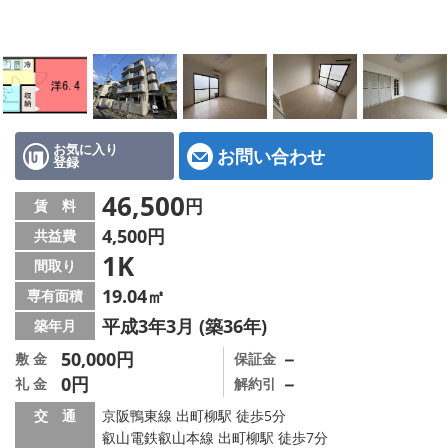
特選物件
ハウスメーカー施工特集！
路線·駅から探す
IT重説について
お気に入り
お問い合わせ
登録
スタッフ紹介
46,500
円
賃 料
4,500円
共益費
賃貸管理の北白川店
1K
間取り
店舗情報·アクセス
19.04㎡
専有面積
平成3年3月 (築36年)
築年月
会社概要
50,000円
－
敷 金
保証金
0円
－
礼 金
解約引
メールでお問い合わせ
交 通
京阪鴨東線 出町柳駅 徒歩5分
叡山電鉄叡山本線 出町柳駅 徒歩7分