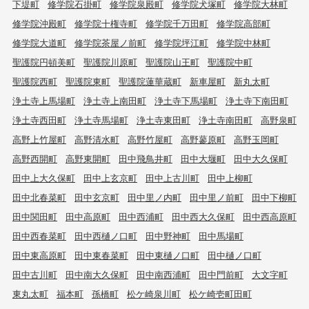
下堤町
修学院石掛町
修学院泉殿町
修学院犬塚町
修学院大林町
修学院沖殿町
修学院十権寺町
修学院千万田町
修学院高部町
修学院大道町
修学院茶屋ノ前町
修学院坪江町
修学院中林町
聖護院円頓美町
聖護院川原町
聖護院山王町
聖護院中町
聖護院西町
聖護院東町
聖護院蓮華蔵町
新車屋町
新丸太町
浄土寺上馬場町
浄土寺上南田町
浄土寺下馬場町
浄土寺下南田町
浄土寺西田町
浄土寺馬場町
浄土寺東田町
浄土寺南田町
高野泉町
高野上竹屋町
高野清水町
高野竹屋町
高野蓼原町
高野玉岡町
高野西開町
高野東開町
田中飛鳥井町
田中大堰町
田中大久保町
田中上大久保町
田中上玄京町
田中上古川町
田中上柳町
田中北春菜町
田中玄京町
田中里ノ内町
田中里ノ前町
田中下柳町
田中関田町
田中高原町
田中西浦町
田中西大久保町
田中西高原町
田中西春菜町
田中西樋ノ口町
田中野神町
田中馬場町
田中東高原町
田中東春菜町
田中東樋ノ口町
田中樋ノ口町
田中古川町
田中南大久保町
田中南西浦町
田中門前町
大文字町
東丸太町
福本町
孫橋町
松ケ崎泉川町
松ケ崎壱町田町