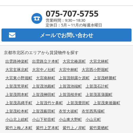
075-707-5755
営業時間：9:30～18:30
定休日：5月～11月の毎週水曜日
メールで
お問い合わせ
京都市北区のエリアから賃貸物件を探す
出雲路神楽町
出雲路立テ本町
大宮北椿原町
大宮北林町
大宮玄琢北町
大宮中ノ社町
大宮中林町
大宮西小野堀町
大宮東小野堀町
大宮南林町
上賀茂朝露ケ原町
上賀茂畔勝町
上賀茂荒草町
上賀茂池殿町
上賀茂池端町
上賀茂石計町
上賀茂岡本町
上賀茂榊田町
上賀茂桜井町
上賀茂菖蒲園町
上賀茂高縄手町
上賀茂竹ケ鼻町
上賀茂豊田町
上賀茂東後藤町
上賀茂松本町
上賀茂薮田町
衣笠大祓町
衣笠西馬場町
小山北上総町
小山下初音町
小山東大野町
小山元町
紫竹上梅ノ木町
紫竹上芝本町
紫竹上ノ岸町
紫竹栗栖町