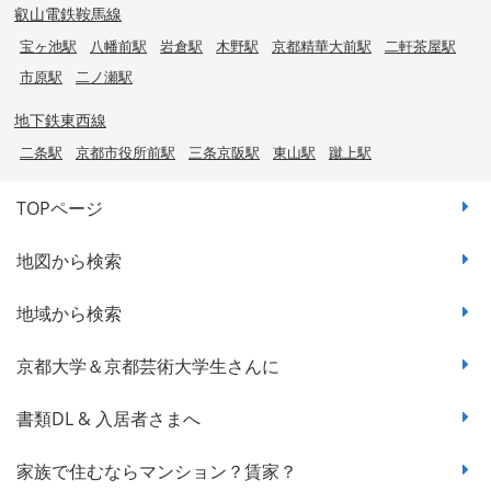
叡山電鉄鞍馬線
宝ヶ池駅
八幡前駅
岩倉駅
木野駅
京都精華大前駅
二軒茶屋駅
市原駅
二ノ瀬駅
地下鉄東西線
二条駅
京都市役所前駅
三条京阪駅
東山駅
蹴上駅
TOPページ
地図から検索
地域から検索
京都大学＆京都芸術大学生さんに
書類DL & 入居者さまへ
家族で住むならマンション？賃家？