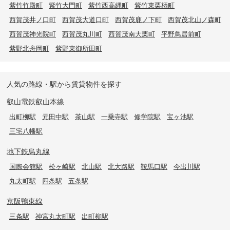
紫竹竹殿町
紫竹大門町
紫竹西高縄町
紫竹東栗栖町
西賀茂井ノ口町
西賀茂大道口町
西賀茂鹿ノ下町
西賀茂北山ノ森町
西賀茂神光院町
西賀茂丸川町
西賀茂南大栗町
平野鳥居前町
紫野北舟岡町
紫野東御所田町
人気の路線・駅から賃貸物件を探す
叡山電鉄叡山本線
出町柳駅
元田中駅
茶山駅
一乗寺駅
修学院駅
宝ヶ池駅
三宅八幡駅
地下鉄烏丸線
国際会館駅
松ヶ崎駅
北山駅
北大路駅
鞍馬口駅
今出川駅
丸太町駅
四条駅
五条駅
京阪鴨東線
三条駅
神宮丸太町駅
出町柳駅