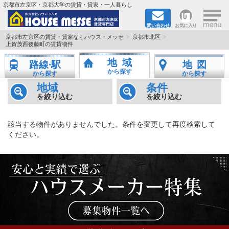
×
京都市左京区・京都大学の賃貸・貸家・一人暮らし
問い合わせ
お気に入り
TOPページ
京都市左京区の賃貸・貸家ならハウス・メッセ
京都市北区
上賀茂西後藤町の賃貸物件
地図から検索
地域
路線·駅
地図
から探す
から探す
から探す
地域から検索
地域
条件
を絞り込む
を絞り込む
京都大学＆京都芸術大学生さんに
該当する物件がありませんでした。条件を変更して再度検索して
書類DL & 入居者さまへ
ください。
家族で住むならマンション？賃家？
一人暮らしの物件特集
ペット相談OKの賃貸！