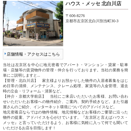
ハウス・メッセ 北白川店
〒606-8276
京都市左京区北白川別当町30-3
店舗情報・アクセスはこちら
当社は左京区を中心に地元密着でアパート・マンション・貸家・駐車
場・店舗等の賃貸物件の管理・仲介を行っております。当社の業務を簡
単にご説明しますと…
【管理・北白川店】 家主様よりお預かりした物件の入居者募集をはじ
め日常の清掃、メンテナンス、クレーム処理、家賃等の入金管理、退去
時の立会・リフォーム・清算など。
【仲介・京都大学前店】 当社にご来店いただいたお客様、お問い合わ
せいただいたお客様への物件紹介、ご案内、契約手続きなど。また引越
屋さんのご紹介、インターネット環境についてのアドバイスなど。
地元密着店ならではの物件情報、地元情報などお客様のご要望に沿った
物件の提案、アドバイスを心がけています。『左京区と言えばハウス・
メッセ』と言っていただけるよう、お客様に気軽に入って何でも聞いて
いただけるお店を目指します！