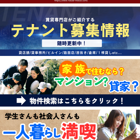
特選物件
ハウスメーカー施工特集！
路線·駅から探す
IT重説について
スタッフ紹介
賃貸管理の北白川店
店舗情報·アクセス
会社概要
メールでお問い合わせ