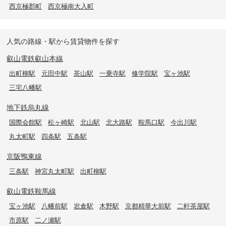
西京極郡町
西京極南大入町
人気の路線・駅から賃貸物件を探す
叡山電鉄叡山本線
出町柳駅
元田中駅
茶山駅
一乗寺駅
修学院駅
宝ヶ池駅
三宅八幡駅
地下鉄烏丸線
国際会館駅
松ヶ崎駅
北山駅
北大路駅
鞍馬口駅
今出川駅
丸太町駅
四条駅
五条駅
京阪鴨東線
三条駅
神宮丸太町駅
出町柳駅
叡山電鉄鞍馬線
宝ヶ池駅
八幡前駅
岩倉駅
木野駅
京都精華大前駅
二軒茶屋駅
市原駅
二ノ瀬駅