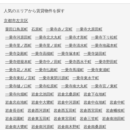
人気のエリアから賃貸物件を探す
京都市左京区
粟田口鳥居町
石原町
一乗寺赤ノ宮町
一乗寺大原田町
一乗寺河原田町
一乗寺北大丸町
一乗寺才形町
一乗寺下リ松町
一乗寺里ノ西町
一乗寺里ノ前町
一乗寺清水町
一乗寺地蔵本町
一乗寺染殿町
一乗寺高槻町
一乗寺塚本町
一乗寺築田町
一乗寺燈籠本町
一乗寺中ノ田町
一乗寺西水干町
一乗寺野田町
一乗寺花ノ木町
一乗寺払殿町
一乗寺馬場町
一乗寺東浦町
一乗寺東杉ノ宮町
一乗寺東閉川原町
一乗寺東水干町
一乗寺樋ノ口町
一乗寺松原町
一乗寺南大丸町
一乗寺宮ノ東町
一乗寺向畑町
岩倉北池田町
岩倉北桑原町
岩倉下在地町
岩倉忠在地町
岩倉中大鷺町
岩倉中河原町
岩倉中在地町
岩倉中町
岩倉長谷町
岩倉西河原町
岩倉西五田町
岩倉西宮田町
岩倉幡枝町
岩倉花園町
岩倉東五田町
岩倉東宮田町
岩倉三笠町
岩倉南池田町
岩倉南大鷺町
岩倉南河原町
岩倉南木野町
岩倉南桑原町