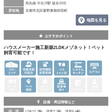
烏丸線 今出川駅 徒歩20分
所在地
京都市北区紫野東御所田町
地図を見る
おすすめポイント
ハウスメーカー施工新築2LDKメゾネット！ペット
飼育可能です！
設備・周辺情報など
内 訳
LDK15.7帖、洋室7.2帖、洋室6.4帖