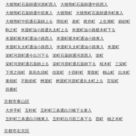
大猪熊町石薬師通河原町西入
大猪熊町石薬師通中筋西入
大猪熊町石薬師通中筋東入
大猪熊町
大猪熊町石薬師通寺町東入
大猪熊町中筋通石薬師上る
岡松町
表町
梶井町
上生洲町
錦砂町
駒之町
米屋町油小路通丸太町上る
米屋町油小路椹木町下る
米屋町椹木町通油小路西入
米屋町椹木町通油小路東入
米屋町丸太町通油小路西入
米屋町丸太町通油小路東入
米屋町
栄町河原町通今出川下る
栄町石薬師通河原西入
栄町
栄町河原町通石薬師上る
栄町河原町通石薬師下る
桜木町
三栄町
下塔之段町
新烏丸頭町
信富町
十四軒町
青龍町
鶴山町
出水町
東桜町
不動前町
桝屋町
桝屋町河原町通丸太町上る
宮垣町
四番町
京都市東山区
大井手町
五軒町
五軒町三条通白川橋下る東入
五軒町三条通白川橋東入
五軒町白川筋三条下る
西町
柚之木町
京都市右京区