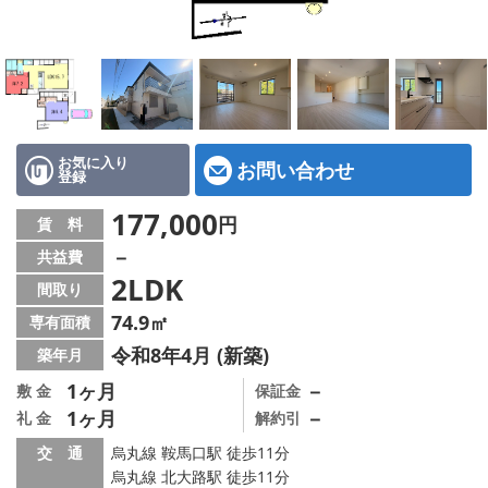
特選物件
ハウスメーカー施工特集！
路線·駅から探す
IT重説について
お気に入り
お問い合わせ
登録
スタッフ紹介
177,000
円
賃 料
－
共益費
賃貸管理の北白川店
2LDK
間取り
店舗情報·アクセス
74.9㎡
専有面積
令和8年4月 (新築)
築年月
会社概要
1ヶ月
－
敷 金
保証金
1ヶ月
－
礼 金
解約引
メールでお問い合わせ
交 通
烏丸線 鞍馬口駅 徒歩11分
烏丸線 北大路駅 徒歩11分