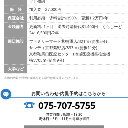
ット相談
保 険
加入要 27,000円
保証会社
利用必須 賃料合計の50%、更新1.2万円/年
金銭備考
更新料: 1ヶ月
退去時清掃代81,400円 くらしーど
24:16,500円/2年
周辺施設
ファミリーマート紫明通店/321m (徒歩5分)
サンディ京都紫野店/833m (徒歩11分)
京都鞍馬口医療センター(地域医療機能推進機
構)/705m (徒歩9分)
大学など
－
表示の情報と現況に差異がある場合は現況優先となります。
お問い合わせ·内覧予約は
こちらから
075-707-5755
営業時間：9:30～18:30
定休日：5月～11月の毎週水曜日