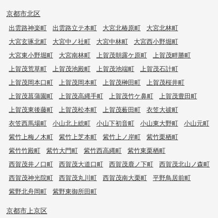
京都市北区
出雲路神楽町
出雲路立テ本町
大宮北椿原町
大宮北林町
大宮玄琢北町
大宮中ノ社町
大宮中林町
大宮西小野堀町
大宮東小野堀町
大宮南林町
上賀茂朝露ケ原町
上賀茂畔勝町
上賀茂荒草町
上賀茂池殿町
上賀茂池端町
上賀茂石計町
上賀茂岡本口町
上賀茂岡本町
上賀茂榊田町
上賀茂桜井町
上賀茂菖蒲園町
上賀茂高縄手町
上賀茂竹ケ鼻町
上賀茂豊田町
上賀茂東後藤町
上賀茂松本町
上賀茂薮田町
衣笠大祓町
衣笠西馬場町
小山北上総町
小山下初音町
小山東大野町
小山元町
紫竹上梅ノ木町
紫竹上芝本町
紫竹上ノ岸町
紫竹栗栖町
紫竹竹殿町
紫竹大門町
紫竹西高縄町
紫竹東栗栖町
西賀茂井ノ口町
西賀茂大道口町
西賀茂鹿ノ下町
西賀茂北山ノ森町
西賀茂神光院町
西賀茂丸川町
西賀茂南大栗町
平野鳥居前町
紫野北舟岡町
紫野東御所田町
京都市上京区