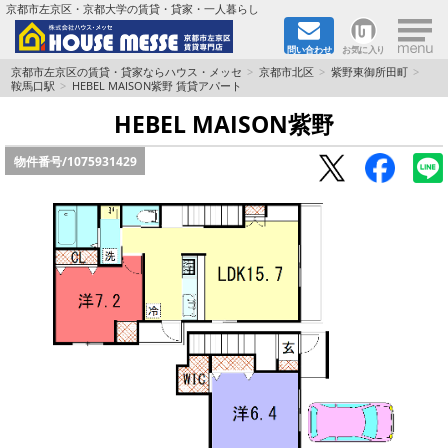
×
京都市左京区・京都大学の賃貸・貸家・一人暮らし
問い合わせ
お気に入り
TOPページ
京都市左京区の賃貸・貸家ならハウス・メッセ
京都市北区
紫野東御所田町
鞍馬口駅
HEBEL MAISON紫野 賃貸アパート
地図から検索
HEBEL MAISON紫野
物件番号/
1075931429
地域から検索
京都大学＆京都芸術大学生さんに
書類DL & 入居者さまへ
家族で住むならマンション？賃家？
一人暮らしの物件特集
ペット相談OKの賃貸！