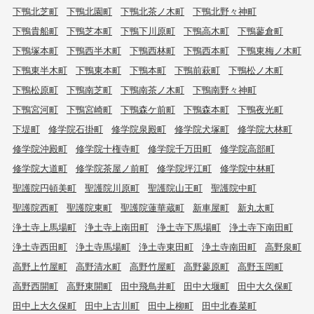
下鴨北芝町
下鴨北園町
下鴨北茶ノ木町
下鴨北野々神町
下鴨貴船町
下鴨芝本町
下鴨下川原町
下鴨高木町
下鴨蓼倉町
下鴨塚本町
下鴨西半木町
下鴨西林町
下鴨西本町
下鴨東梅ノ木町
下鴨東半木町
下鴨東本町
下鴨本町
下鴨前萩町
下鴨松ノ木町
下鴨松原町
下鴨南芝町
下鴨南茶ノ木町
下鴨南野々神町
下鴨宮河町
下鴨宮崎町
下鴨森ケ前町
下鴨森本町
下鴨夜光町
下堤町
修学院石掛町
修学院泉殿町
修学院犬塚町
修学院大林町
修学院沖殿町
修学院十権寺町
修学院千万田町
修学院高部町
修学院大道町
修学院茶屋ノ前町
修学院坪江町
修学院中林町
聖護院円頓美町
聖護院川原町
聖護院山王町
聖護院中町
聖護院西町
聖護院東町
聖護院蓮華蔵町
新車屋町
新丸太町
浄土寺上馬場町
浄土寺上南田町
浄土寺下馬場町
浄土寺下南田町
浄土寺西田町
浄土寺馬場町
浄土寺東田町
浄土寺南田町
高野泉町
高野上竹屋町
高野清水町
高野竹屋町
高野蓼原町
高野玉岡町
高野西開町
高野東開町
田中飛鳥井町
田中大堰町
田中大久保町
田中上大久保町
田中上古川町
田中上柳町
田中北春菜町