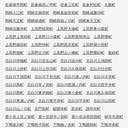
岩倉南平岡町
岩倉南四ノ坪町
岩倉三宅町
岩倉村松町
大菊町
岡崎入江町
岡崎北御所町
岡崎真如堂前町
岡崎成勝寺町
岡崎天王町
岡崎徳成町
岡崎西福ノ川町
岡崎東天王町
岡崎法勝寺町
上高野稲荷町
上高野大塚町
上高野奥小森町
上高野上荒蒔町
上高野口小森町
上高野西明寺山
上高野鷺町
上高野薩田町
上高野仲町
上高野西氷室町
上高野畑ケ田町
上高野畑町
上高野古川町
上高野山ノ橋町
上高野隣好町
菊鉾町
北白川伊織町
北白川瓜生山町
北白川追分町
北白川上池田町
北白川上終町
北白川上別当町
北白川久保田町
北白川仕伏町
北白川下池田町
北白川下別当町
北白川瀬ノ内町
北白川大堂町
北白川蔦町
北白川堂ノ前町
北白川西瀬ノ内町
北白川西平井町
北白川西町
北白川東伊織町
北白川東小倉町
北白川東久保田町
北白川東瀬ノ内町
北白川東平井町
北白川平井町
北白川山田町
北白川山ノ元町
北門前町
銀閣寺町
黒谷町
讃州寺町
鹿ケ谷上宮ノ前町
鹿ケ谷西寺ノ前町
鹿ケ谷法然院西町
静市市原町
下鴨泉川町
下鴨狗子田町
下鴨梅ノ木町
下鴨膳部町
下鴨岸本町