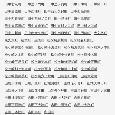
田中玄京町
田中里ノ内町
田中里ノ前町
田中下柳町
田中関田町
田中高原町
田中西浦町
田中西大久保町
田中西高原町
田中西春菜町
田中西樋ノ口町
田中野神町
田中馬場町
田中東高原町
田中東春菜町
田中東樋ノ口町
田中樋ノ口町
田中古川町
田中南大久保町
田中南西浦町
田中門前町
大文字町
東丸太町
福本町
孫橋町
松ケ崎泉川町
松ケ崎壱町田町
松ケ崎井出ケ海道町
松ケ崎今海道町
松ケ崎海尻町
松ケ崎木ノ本町
松ケ崎久土町
松ケ崎雲路町
松ケ崎小竹薮町
松ケ崎桜木町
松ケ崎三反長町
松ケ崎芝本町
松ケ崎修理式町
松ケ崎正田町
松ケ崎杉ケ海道町
松ケ崎西山
松ケ崎樋ノ上町
松ケ崎堀町
松ケ崎横縄手町
松ケ崎六ノ坪町
山端壱町田町
山端大君町
山端大塚町
山端川原町
山端川端町
山端滝ケ鼻町
山端大城田町
山端橋ノ本町
山端森本町
山端柳ケ坪町
吉田泉殿町
吉田牛ノ宮町
吉田神楽岡町
吉田上阿達町
吉田上大路町
吉田近衛町
吉田下阿達町
吉田下大路町
吉田中阿達町
吉田中大路町
吉田二本松町
吉田本町
和国町