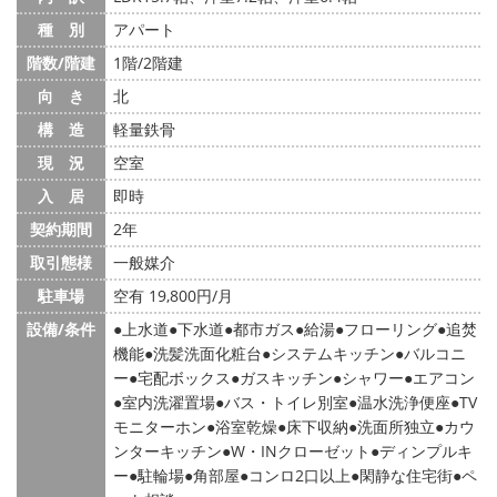
種 別
アパート
階数/階建
1階/2階建
向 き
北
構 造
軽量鉄骨
現 況
空室
入 居
即時
契約期間
2年
取引態様
一般媒介
駐車場
空有 19,800円/月
設備/条件
上水道
下水道
都市ガス
給湯
フローリング
追焚
機能
洗髪洗面化粧台
システムキッチン
バルコニ
ー
宅配ボックス
ガスキッチン
シャワー
エアコン
室内洗濯置場
バス・トイレ別室
温水洗浄便座
TV
モニターホン
浴室乾燥
床下収納
洗面所独立
カウ
ンターキッチン
W・INクローゼット
ディンプルキ
ー
駐輪場
角部屋
コンロ2口以上
閑静な住宅街
ペ