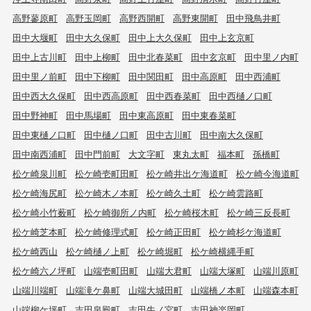
高野蓼原町
高野玉岡町
高野西開町
高野東開町
田中飛鳥井町
田中大堰町
田中大久保町
田中上大久保町
田中上玄京町
田中上古川町
田中上柳町
田中北春菜町
田中玄京町
田中里ノ内町
田中里ノ前町
田中下柳町
田中関田町
田中高原町
田中西浦町
田中西大久保町
田中西高原町
田中西春菜町
田中西樋ノ口町
田中野神町
田中馬場町
田中東高原町
田中東春菜町
田中東樋ノ口町
田中樋ノ口町
田中古川町
田中南大久保町
田中南西浦町
田中門前町
大文字町
東丸太町
福本町
孫橋町
松ケ崎泉川町
松ケ崎壱町田町
松ケ崎井出ケ海道町
松ケ崎今海道町
松ケ崎海尻町
松ケ崎木ノ本町
松ケ崎久土町
松ケ崎雲路町
松ケ崎小竹薮町
松ケ崎御所ノ内町
松ケ崎桜木町
松ケ崎三反長町
松ケ崎芝本町
松ケ崎修理式町
松ケ崎正田町
松ケ崎杉ケ海道町
松ケ崎西山
松ケ崎樋ノ上町
松ケ崎堀町
松ケ崎横縄手町
松ケ崎六ノ坪町
山端壱町田町
山端大君町
山端大塚町
山端川原町
山端川端町
山端滝ケ鼻町
山端大城田町
山端橋ノ本町
山端森本町
山端柳ケ坪町
吉田泉殿町
吉田牛ノ宮町
吉田神楽岡町