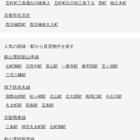
五軒町三条通白川橋東入
五軒町白川筋三条下る
西町
柚之木町
京都市右京区
西京極郡町
西京極南大入町
人気の路線・駅から賃貸物件を探す
叡山電鉄叡山本線
出町柳駅
元田中駅
茶山駅
一乗寺駅
修学院駅
宝ヶ池駅
三宅八幡駅
地下鉄烏丸線
国際会館駅
松ヶ崎駅
北山駅
北大路駅
鞍馬口駅
今出川駅
丸太町駅
四条駅
五条駅
京阪鴨東線
三条駅
神宮丸太町駅
出町柳駅
叡山電鉄鞍馬線