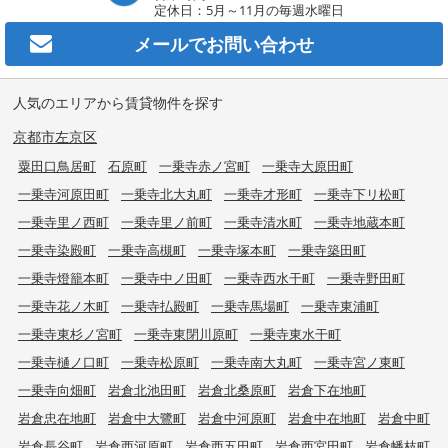
定休日：5月～11月の毎週水曜日
メールで
お問い合わせ
人気のエリアから賃貸物件を探す
京都市左京区
粟田口鳥居町
石原町
一乗寺赤ノ宮町
一乗寺大原田町
一乗寺河原田町
一乗寺北大丸町
一乗寺才形町
一乗寺下リ松町
一乗寺里ノ西町
一乗寺里ノ前町
一乗寺清水町
一乗寺地蔵本町
一乗寺染殿町
一乗寺高槻町
一乗寺塚本町
一乗寺築田町
一乗寺燈籠本町
一乗寺中ノ田町
一乗寺西水干町
一乗寺野田町
一乗寺花ノ木町
一乗寺払殿町
一乗寺馬場町
一乗寺東浦町
一乗寺東杉ノ宮町
一乗寺東閉川原町
一乗寺東水干町
一乗寺樋ノ口町
一乗寺松原町
一乗寺南大丸町
一乗寺宮ノ東町
一乗寺向畑町
岩倉北池田町
岩倉北桑原町
岩倉下在地町
岩倉忠在地町
岩倉中大鷺町
岩倉中河原町
岩倉中在地町
岩倉中町
岩倉長谷町
岩倉西河原町
岩倉西五田町
岩倉西宮田町
岩倉幡枝町