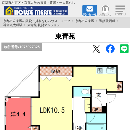
×
京都市左京区・京都大学の賃貸・貸家・一人暮らし
問い合わせ
お気に入り
TOPページ
京都市左京区の賃貸・貸家ならハウス・メッセ
京都市左京区
聖護院西町
神宮丸太町駅
東青苑 賃貸マンション
地図から検索
東青苑
物件番号/
1075927325
地域から検索
京都大学＆京都芸術大学生さんに
書類DL & 入居者さまへ
家族で住むならマンション？賃家？
一人暮らしの物件特集
ペット相談OKの賃貸！