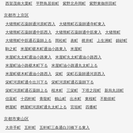
西賀茂南大栗町
平野鳥居前町
紫野北舟岡町
紫野東御所田町
京都市上京区
大猪熊町石薬師通河原町西入
大猪熊町石薬師通寺町東入
大猪熊町石薬師通中筋西入
大猪熊町石薬師通中筋東入
大猪熊町
大猪熊町中筋通石薬師上る
岡松町
表町
梶井町
上生洲町
錦砂町
駒之町
米屋町椹木町通油小路東入
米屋町
米屋町丸太町通油小路東入
米屋町丸太町通油小路西入
米屋町油小路椹木町下る
米屋町油小路通丸太町上る
米屋町椹木町通油小路西入
栄町
栄町石薬師通河原西入
栄町河原町通今出川下る
栄町河原町通石薬師下る
栄町河原町通石薬師上る
桜木町
三栄町
下塔之段町
新烏丸頭町
信富町
十四軒町
青龍町
鶴山町
出水町
東桜町
不動前町
桝屋町
桝屋町河原町通丸太町上る
宮垣町
四番町
京都市東山区
大井手町
五軒町
五軒町三条通白川橋下る東入