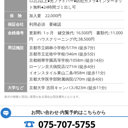
ロ2口以上
光ファイバー
防犯カメラ
インターネッ
ト無料
24時間ゴミ出し可
保 険
加入要 22,000円
保証会社
利用必須 要確認
金銭備考
更新料: 1ヶ月
鍵交換代: 16,500円
書類代::11,000
円 ハウスクリーニング代:38,500円
周辺施設
京都市立錦林小学校/517m (徒歩7分)
京都市立近衛中学校/346m (徒歩5分)
京都精華学園高等学校/1058m (徒歩14分)
ローソン京大病院店/271m (徒歩4分)
イオンスタイル東山二条/858m (徒歩11分)
京都大学医学部附属病院/270m (徒歩4分)
大学など
京都大学 吉田キャンパス/823m (徒歩11分)
表示の情報と現況に差異がある場合は現況優先となります。
お問い合わせ·内覧予約は
こちらから
075-707-5755