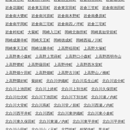
岩倉花園町
岩倉東五田町
岩倉東宮田町
岩倉三笠町
岩倉南池田町
岩倉南大鷺町
岩倉南河原町
岩倉南木野町
岩倉南桑原町
岩倉南平岡町
岩倉南三宅町
岩倉南四ノ坪町
岩倉三宅町
岩倉村松町
大菊町
岡崎入江町
岡崎北御所町
岡崎真如堂前町
岡崎成勝寺町
岡崎天王町
岡崎徳成町
岡崎西福ノ川町
岡崎東天王町
岡崎法勝寺町
上高野稲荷町
上高野大塚町
上高野奥小森町
上高野上荒蒔町
上高野口小森町
上高野西明寺山
上高野鷺町
上高野薩田町
上高野仲町
上高野西氷室町
上高野畑ケ田町
上高野畑町
上高野古川町
上高野山ノ橋町
上高野隣好町
菊鉾町
北白川伊織町
北白川瓜生山町
北白川追分町
北白川上池田町
北白川上終町
北白川上別当町
北白川久保田町
北白川仕伏町
北白川下池田町
北白川下別当町
北白川瀬ノ内町
北白川大堂町
北白川蔦町
北白川堂ノ前町
北白川西瀬ノ内町
北白川西平井町
北白川西町
北白川東伊織町
北白川東小倉町
北白川東久保田町
北白川東瀬ノ内町
北白川東平井町
北白川平井町
北白川山田町
北白川山ノ元町
北門前町
銀閣寺町
黒谷町