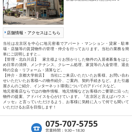
店舗情報・アクセスはこちら
当社は左京区を中心に地元密着でアパート・マンション・貸家・駐車
場・店舗等の賃貸物件の管理・仲介を行っております。当社の業務を簡
単にご説明しますと…
【管理・北白川店】 家主様よりお預かりした物件の入居者募集をはじ
め日常の清掃、メンテナンス、クレーム処理、家賃等の入金管理、退去
時の立会・リフォーム・清算など。
【仲介・京都大学前店】 当社にご来店いただいたお客様、お問い合わ
せいただいたお客様への物件紹介、ご案内、契約手続きなど。また引越
屋さんのご紹介、インターネット環境についてのアドバイスなど。
地元密着店ならではの物件情報、地元情報などお客様のご要望に沿った
物件の提案、アドバイスを心がけています。『左京区と言えばハウス・
メッセ』と言っていただけるよう、お客様に気軽に入って何でも聞いて
いただけるお店を目指します！
075-707-5755
営業時間：9:30～18:30