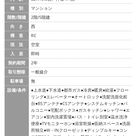
種 別
マンション
階数/階建
2階/5階建
向 き
西
構 造
RC
現 況
空室
入 居
即時
契約期間
2年
取引態様
一般媒介
駐車場
無
設備/条件
上水道
下水道
都市ガス
冷房
暖房
給湯
フロー
リング
エレベーター
オートロック
洗髪洗面化粧
台
BSアンテナ
CSアンテナ
システムキッチン
バ
ルコニー
宅配ボックス
ガスキッチン
シャワー
エ
アコン
室内洗濯置場
バス・トイレ別室
温水洗浄
便座
TVモニターホン
浴室乾燥
収納スペース
洗面
所独立
W・INクローゼット
ディンプルキー
コン