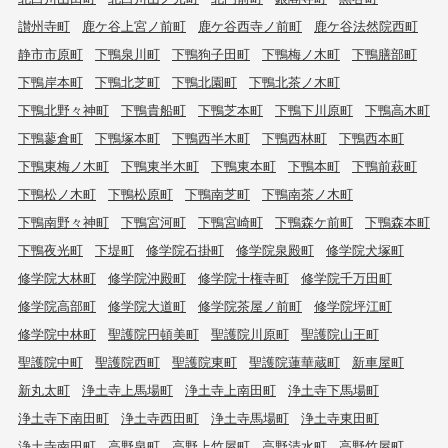
讃州寺町
鹿ケ谷上宮ノ前町
鹿ケ谷西寺ノ前町
鹿ケ谷法然院西町
静市市原町
下鴨泉川町
下鴨狗子田町
下鴨梅ノ木町
下鴨膳部町
下鴨岸本町
下鴨北芝町
下鴨北園町
下鴨北茶ノ木町
下鴨北野々神町
下鴨貴船町
下鴨芝本町
下鴨下川原町
下鴨高木町
下鴨蓼倉町
下鴨塚本町
下鴨西半木町
下鴨西林町
下鴨西本町
下鴨東梅ノ木町
下鴨東半木町
下鴨東本町
下鴨本町
下鴨前萩町
下鴨松ノ木町
下鴨松原町
下鴨南芝町
下鴨南茶ノ木町
下鴨南野々神町
下鴨宮河町
下鴨宮崎町
下鴨森ケ前町
下鴨森本町
下鴨夜光町
下堤町
修学院石掛町
修学院泉殿町
修学院犬塚町
修学院大林町
修学院沖殿町
修学院十権寺町
修学院千万田町
修学院高部町
修学院大道町
修学院茶屋ノ前町
修学院坪江町
修学院中林町
聖護院円頓美町
聖護院川原町
聖護院山王町
聖護院中町
聖護院西町
聖護院東町
聖護院蓮華蔵町
新車屋町
新丸太町
浄土寺上馬場町
浄土寺上南田町
浄土寺下馬場町
浄土寺下南田町
浄土寺西田町
浄土寺馬場町
浄土寺東田町
浄土寺南田町
高野泉町
高野上竹屋町
高野清水町
高野竹屋町