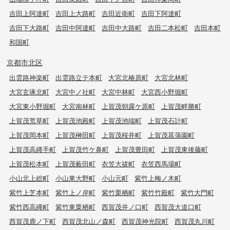
吉田上阿達町
吉田上大路町
吉田近衛町
吉田下阿達町
吉田下大路町
吉田中阿達町
吉田中大路町
吉田二本松町
吉田本町
和国町
京都市北区
出雲路神楽町
出雲路立テ本町
大宮北椿原町
大宮北林町
大宮玄琢北町
大宮中ノ社町
大宮中林町
大宮西小野堀町
大宮東小野堀町
大宮南林町
上賀茂朝露ケ原町
上賀茂畔勝町
上賀茂荒草町
上賀茂池殿町
上賀茂池端町
上賀茂石計町
上賀茂岡本町
上賀茂榊田町
上賀茂桜井町
上賀茂菖蒲園町
上賀茂高縄手町
上賀茂竹ケ鼻町
上賀茂豊田町
上賀茂東後藤町
上賀茂松本町
上賀茂薮田町
衣笠大祓町
衣笠西馬場町
小山北上総町
小山東大野町
小山元町
紫竹上梅ノ木町
紫竹上芝本町
紫竹上ノ岸町
紫竹栗栖町
紫竹竹殿町
紫竹大門町
紫竹西高縄町
紫竹東栗栖町
西賀茂井ノ口町
西賀茂大道口町
西賀茂鹿ノ下町
西賀茂北山ノ森町
西賀茂神光院町
西賀茂丸川町