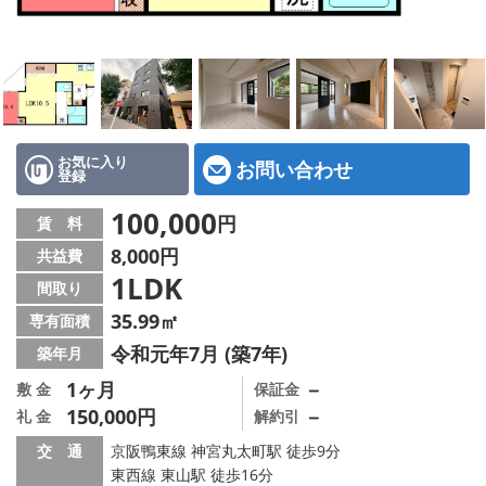
特選物件
ハウスメーカー施工特集！
路線·駅から探す
IT重説について
お気に入り
お問い合わせ
登録
スタッフ紹介
100,000
円
賃 料
8,000円
共益費
賃貸管理の北白川店
1LDK
間取り
店舗情報·アクセス
35.99㎡
専有面積
令和元年7月 (築7年)
築年月
会社概要
1ヶ月
－
敷 金
保証金
150,000円
－
礼 金
解約引
メールでお問い合わせ
交 通
京阪鴨東線 神宮丸太町駅 徒歩9分
東西線 東山駅 徒歩16分