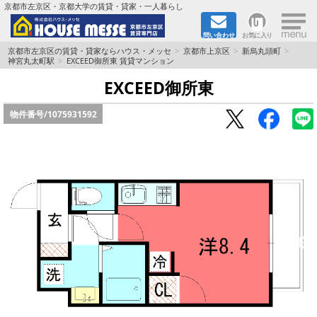
×
京都市左京区・京都大学の賃貸・貸家・一人暮らし
問い合わせ
お気に入り
TOPページ
京都市左京区の賃貸・貸家ならハウス・メッセ
京都市上京区
新烏丸頭町
神宮丸太町駅
EXCEED御所東 賃貸マンション
地図から検索
EXCEED御所東
物件番号/
1075931592
地域から検索
京都大学＆京都芸術大学生さんに
書類DL & 入居者さまへ
家族で住むならマンション？賃家？
一人暮らしの物件特集
ペット相談OKの賃貸！