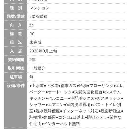
種 別
マンション
階数/階建
5階/5階建
向 き
北
構 造
RC
現 況
未完成
入 居
2026年9月上旬
契約期間
2年
取引態様
一般媒介
駐車場
無
設備/条件
上水道
下水道
都市ガス
給湯
フローリング
エレ
ベーター
オートロック
洗髪洗面化粧台
システム
キッチン
バルコニー
宅配ボックス
ガスキッチン
シャワー
エアコン
室内洗濯置場
バス・トイレ別
室
温水洗浄便座
インターネット対応
洗面所独立
駐輪場
角部屋
コンロ2口以上
防犯カメラ
閑静な
住宅街
インターネット無料