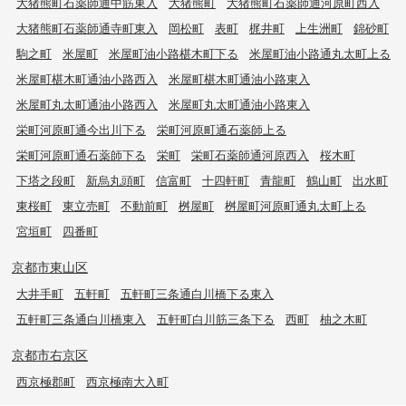
大猪熊町石薬師通中筋東入
大猪熊町
大猪熊町石薬師通河原町西入
大猪熊町石薬師通寺町東入
岡松町
表町
梶井町
上生洲町
錦砂町
駒之町
米屋町
米屋町油小路椹木町下る
米屋町油小路通丸太町上る
米屋町椹木町通油小路西入
米屋町椹木町通油小路東入
米屋町丸太町通油小路西入
米屋町丸太町通油小路東入
栄町河原町通今出川下る
栄町河原町通石薬師上る
栄町河原町通石薬師下る
栄町
栄町石薬師通河原西入
桜木町
下塔之段町
新烏丸頭町
信富町
十四軒町
青龍町
鶴山町
出水町
東桜町
東立売町
不動前町
桝屋町
桝屋町河原町通丸太町上る
宮垣町
四番町
京都市東山区
大井手町
五軒町
五軒町三条通白川橋下る東入
五軒町三条通白川橋東入
五軒町白川筋三条下る
西町
柚之木町
京都市右京区
西京極郡町
西京極南大入町