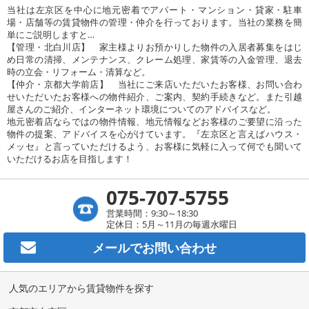
当社は左京区を中心に地元密着でアパート・マンション・貸家・駐車
場・店舗等の賃貸物件の管理・仲介を行っております。当社の業務を簡
単にご説明しますと…
【管理・北白川店】 家主様よりお預かりした物件の入居者募集をはじ
め日常の清掃、メンテナンス、クレーム処理、家賃等の入金管理、退去
時の立会・リフォーム・清算など。
【仲介・京都大学前店】 当社にご来店いただいたお客様、お問い合わ
せいただいたお客様への物件紹介、ご案内、契約手続きなど。また引越
屋さんのご紹介、インターネット環境についてのアドバイスなど。
地元密着店ならではの物件情報、地元情報などお客様のご要望に沿った
物件の提案、アドバイスを心がけています。『左京区と言えばハウス・
メッセ』と言っていただけるよう、お客様に気軽に入って何でも聞いて
いただけるお店を目指します！
075-707-5755
営業時間：9:30～18:30
定休日：5月～11月の毎週水曜日
メールで
お問い合わせ
人気のエリアから賃貸物件を探す