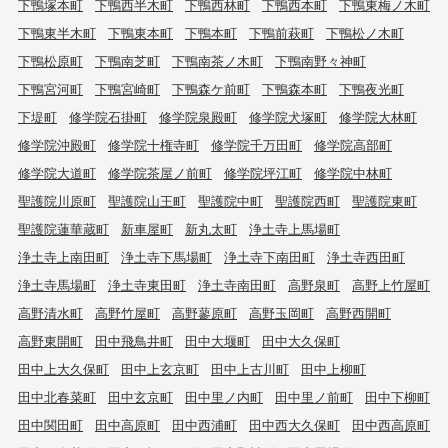
下鴨塚本町
下鴨西半木町
下鴨西林町
下鴨西本町
下鴨東梅ノ木町
下鴨東半木町
下鴨東本町
下鴨本町
下鴨前萩町
下鴨松ノ木町
下鴨松原町
下鴨南芝町
下鴨南茶ノ木町
下鴨南野々神町
下鴨宮河町
下鴨宮崎町
下鴨森ケ前町
下鴨森本町
下鴨夜光町
下堤町
修学院石掛町
修学院泉殿町
修学院犬塚町
修学院大林町
修学院沖殿町
修学院十権寺町
修学院千万田町
修学院高部町
修学院大道町
修学院茶屋ノ前町
修学院坪江町
修学院中林町
聖護院川原町
聖護院山王町
聖護院中町
聖護院西町
聖護院東町
聖護院蓮華蔵町
新車屋町
新丸太町
浄土寺上馬場町
浄土寺上南田町
浄土寺下馬場町
浄土寺下南田町
浄土寺西田町
浄土寺馬場町
浄土寺東田町
浄土寺南田町
高野泉町
高野上竹屋町
高野清水町
高野竹屋町
高野蓼原町
高野玉岡町
高野西開町
高野東開町
田中飛鳥井町
田中大堰町
田中大久保町
田中上大久保町
田中上玄京町
田中上古川町
田中上柳町
田中北春菜町
田中玄京町
田中里ノ内町
田中里ノ前町
田中下柳町
田中関田町
田中高原町
田中西浦町
田中西大久保町
田中西高原町