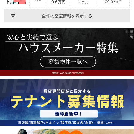
2
24.57
0.6
ヶ月
m²
万円
全件の空室情報を表示する