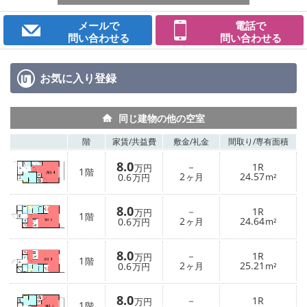
メールで
電話で
問い合わせる
問い合わせる
お気に入り
登録
同じ建物の他の空室
階
家賃/
共益費
敷金/
礼金
間取り/
専有面積
8.0
－
1R
万円
1
階
2
24.57
0.6
ヶ月
m²
万円
8.0
－
1R
万円
1
階
2
24.64
0.6
ヶ月
m²
万円
8.0
－
1R
万円
1
階
2
25.21
0.6
ヶ月
m²
万円
8.0
－
1R
万円
1
階