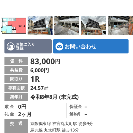
特選物件
ハウスメーカー施工特集！
路線·駅から探す
IT重説について
お気に入り
お問い合わせ
登録
スタッフ紹介
83,000
円
賃 料
6,000円
共益費
賃貸管理の北白川店
1R
間取り
店舗情報·アクセス
24.57㎡
専有面積
令和8年8月 (未完成)
築年月
会社概要
0円
－
敷 金
保証金
2ヶ月
－
礼 金
解約引
メールでお問い合わせ
交 通
京阪鴨東線 神宮丸太町駅 徒歩9分
烏丸線 丸太町駅 徒歩13分