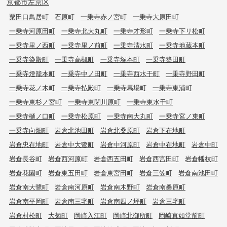
京都市左京区
粟田口鳥居町
石原町
一乗寺赤ノ宮町
一乗寺大原田町
一乗寺河原田町
一乗寺北大丸町
一乗寺才形町
一乗寺下リ松町
一乗寺里ノ西町
一乗寺里ノ前町
一乗寺清水町
一乗寺地蔵本町
一乗寺染殿町
一乗寺高槻町
一乗寺塚本町
一乗寺築田町
一乗寺燈籠本町
一乗寺中ノ田町
一乗寺西水干町
一乗寺野田町
一乗寺花ノ木町
一乗寺払殿町
一乗寺馬場町
一乗寺東浦町
一乗寺東杉ノ宮町
一乗寺東閉川原町
一乗寺東水干町
一乗寺樋ノ口町
一乗寺松原町
一乗寺南大丸町
一乗寺宮ノ東町
一乗寺向畑町
岩倉北池田町
岩倉北桑原町
岩倉下在地町
岩倉忠在地町
岩倉中大鷺町
岩倉中河原町
岩倉中在地町
岩倉中町
岩倉長谷町
岩倉西河原町
岩倉西五田町
岩倉西宮田町
岩倉幡枝町
岩倉花園町
岩倉東五田町
岩倉東宮田町
岩倉三笠町
岩倉南池田町
岩倉南大鷺町
岩倉南河原町
岩倉南木野町
岩倉南桑原町
岩倉南平岡町
岩倉南三宅町
岩倉南四ノ坪町
岩倉三宅町
岩倉村松町
大菊町
岡崎入江町
岡崎北御所町
岡崎真如堂前町