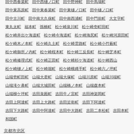
田中西春菜町
田中西樋ノ口町
田中野神町
田中馬場町
田中東高原町
田中東春菜町
田中東樋ノ口町
田中樋ノ口町
田中古川町
田中南大久保町
田中南西浦町
田中門前町
大文字町
東丸太町
福本町
孫橋町
松ケ崎泉川町
松ケ崎壱町田町
松ケ崎井出ケ海道町
松ケ崎今海道町
松ケ崎海尻町
松ケ崎河原田町
松ケ崎木ノ本町
松ケ崎久土町
松ケ崎雲路町
松ケ崎小竹薮町
松ケ崎御所ノ内町
松ケ崎桜木町
松ケ崎三反長町
松ケ崎芝本町
松ケ崎修理式町
松ケ崎正田町
松ケ崎杉ケ海道町
松ケ崎西山
松ケ崎樋ノ上町
松ケ崎堀町
松ケ崎横縄手町
松ケ崎六ノ坪町
山端壱町田町
山端大君町
山端大塚町
山端川原町
山端川端町
山端滝ケ鼻町
山端大城田町
山端橋ノ本町
山端森本町
山端柳ケ坪町
吉田泉殿町
吉田牛ノ宮町
吉田神楽岡町
吉田上阿達町
吉田上大路町
吉田近衛町
吉田下阿達町
吉田下大路町
吉田中阿達町
吉田中大路町
吉田二本松町
吉田本町
和国町
京都市北区