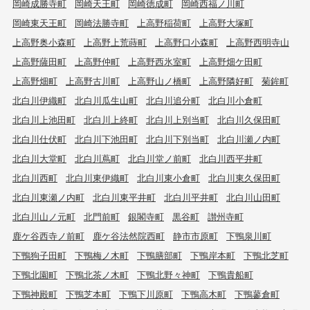
岡崎成勝寺町
岡崎天王町
岡崎徳成町
岡崎西福ノ川町
岡崎東天王町
岡崎法勝寺町
上高野稲荷町
上高野大塚町
上高野奥小森町
上高野上荒蒔町
上高野口小森町
上高野西明寺山
上高野薩田町
上高野仲町
上高野西氷室町
上高野畑ケ田町
上高野畑町
上高野古川町
上高野山ノ橋町
上高野隣好町
菊鉾町
北白川伊織町
北白川瓜生山町
北白川追分町
北白川小倉町
北白川上池田町
北白川上終町
北白川上別当町
北白川久保田町
北白川仕伏町
北白川下池田町
北白川下別当町
北白川瀬ノ内町
北白川大堂町
北白川蔦町
北白川堂ノ前町
北白川西平井町
北白川西町
北白川東伊織町
北白川東小倉町
北白川東久保田町
北白川東瀬ノ内町
北白川東平井町
北白川平井町
北白川山田町
北白川山ノ元町
北門前町
銀閣寺町
黒谷町
讃州寺町
鹿ケ谷西寺ノ前町
鹿ケ谷法然院西町
静市市原町
下鴨泉川町
下鴨狗子田町
下鴨梅ノ木町
下鴨膳部町
下鴨岸本町
下鴨北芝町
下鴨北園町
下鴨北茶ノ木町
下鴨北野々神町
下鴨貴船町
下鴨神殿町
下鴨芝本町
下鴨下川原町
下鴨高木町
下鴨蓼倉町