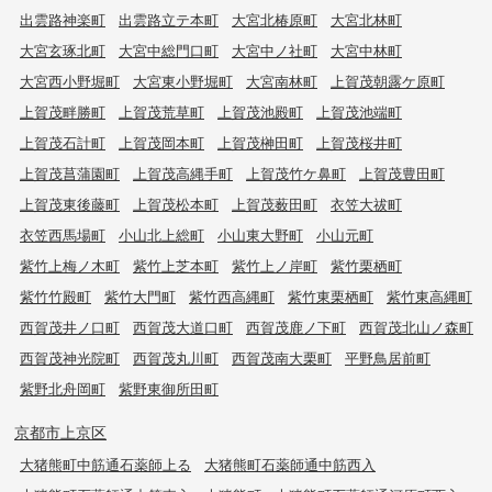
出雲路神楽町
出雲路立テ本町
大宮北椿原町
大宮北林町
大宮玄琢北町
大宮中総門口町
大宮中ノ社町
大宮中林町
大宮西小野堀町
大宮東小野堀町
大宮南林町
上賀茂朝露ケ原町
上賀茂畔勝町
上賀茂荒草町
上賀茂池殿町
上賀茂池端町
上賀茂石計町
上賀茂岡本町
上賀茂榊田町
上賀茂桜井町
上賀茂菖蒲園町
上賀茂高縄手町
上賀茂竹ケ鼻町
上賀茂豊田町
上賀茂東後藤町
上賀茂松本町
上賀茂薮田町
衣笠大祓町
衣笠西馬場町
小山北上総町
小山東大野町
小山元町
紫竹上梅ノ木町
紫竹上芝本町
紫竹上ノ岸町
紫竹栗栖町
紫竹竹殿町
紫竹大門町
紫竹西高縄町
紫竹東栗栖町
紫竹東高縄町
西賀茂井ノ口町
西賀茂大道口町
西賀茂鹿ノ下町
西賀茂北山ノ森町
西賀茂神光院町
西賀茂丸川町
西賀茂南大栗町
平野鳥居前町
紫野北舟岡町
紫野東御所田町
京都市上京区
大猪熊町中筋通石薬師上る
大猪熊町石薬師通中筋西入