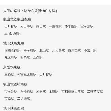
人気の路線・駅から賃貸物件を探す
叡山電鉄叡山本線
出町柳駅
元田中駅
茶山駅
一乗寺駅
修学院駅
宝ヶ池駅
三宅八幡駅
地下鉄烏丸線
国際会館駅
松ヶ崎駅
北山駅
北大路駅
鞍馬口駅
今出川駅
丸太町駅
四条駅
五条駅
京阪鴨東線
三条駅
神宮丸太町駅
出町柳駅
叡山電鉄鞍馬線
宝ヶ池駅
八幡前駅
岩倉駅
木野駅
京都精華大前駅
二軒茶屋駅
市原駅
二ノ瀬駅
地下鉄東西線