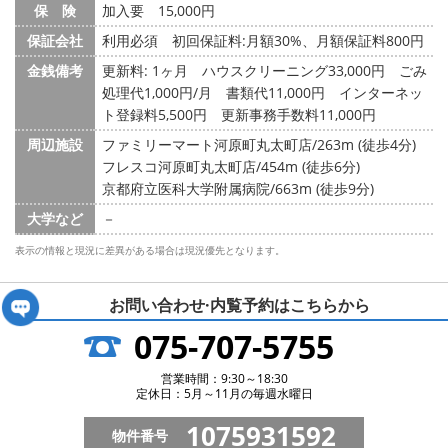
保 険
加入要 15,000円
保証会社
利用必須 初回保証料:月額30%、月額保証料800円
金銭備考
更新料: 1ヶ月
ハウスクリーニング33,000円 ごみ
処理代1,000円/月 書類代11,000円 インターネッ
ト登録料5,500円 更新事務手数料11,000円
周辺施設
ファミリーマート河原町丸太町店/263m (徒歩4分)
フレスコ河原町丸太町店/454m (徒歩6分)
京都府立医科大学附属病院/663m (徒歩9分)
大学など
－
表示の情報と現況に差異がある場合は現況優先となります。
お問い合わせ·内覧予約は
こちらから
075-707-5755
営業時間：9:30～18:30
定休日：5月～11月の毎週水曜日
1075931592
物件番号