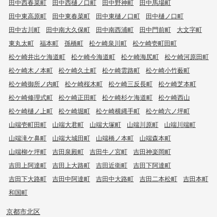
田中西春菜町
田中西樋ノ口町
田中野神町
田中馬場町
田中東高原町
田中東春菜町
田中東樋ノ口町
田中樋ノ口町
田中古川町
田中南大久保町
田中南西浦町
田中門前町
大文字町
東丸太町
福本町
孫橋町
松ケ崎泉川町
松ケ崎壱町田町
松ケ崎井出ケ海道町
松ケ崎今海道町
松ケ崎海尻町
松ケ崎河原田町
松ケ崎木ノ本町
松ケ崎久土町
松ケ崎雲路町
松ケ崎小竹薮町
松ケ崎御所ノ内町
松ケ崎桜木町
松ケ崎三反長町
松ケ崎芝本町
松ケ崎修理式町
松ケ崎正田町
松ケ崎杉ケ海道町
松ケ崎西山
松ケ崎樋ノ上町
松ケ崎堀町
松ケ崎横縄手町
松ケ崎六ノ坪町
山端壱町田町
山端大君町
山端大塚町
山端川原町
山端川端町
山端滝ケ鼻町
山端大城田町
山端橋ノ本町
山端森本町
山端柳ケ坪町
吉田泉殿町
吉田牛ノ宮町
吉田神楽岡町
吉田上阿達町
吉田上大路町
吉田近衛町
吉田下阿達町
吉田下大路町
吉田中阿達町
吉田中大路町
吉田二本松町
吉田本町
和国町
京都市北区