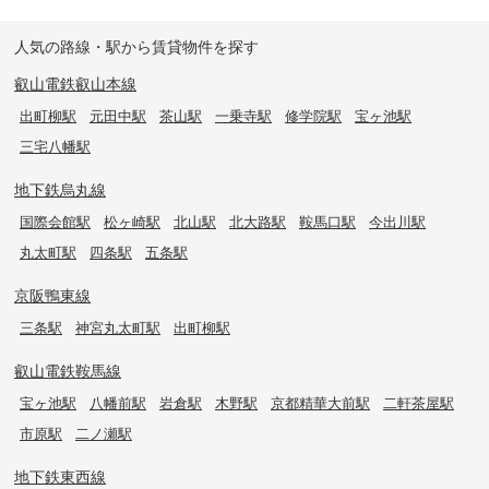
人気の路線・駅から賃貸物件を探す
叡山電鉄叡山本線
出町柳駅
元田中駅
茶山駅
一乗寺駅
修学院駅
宝ヶ池駅
三宅八幡駅
地下鉄烏丸線
国際会館駅
松ヶ崎駅
北山駅
北大路駅
鞍馬口駅
今出川駅
丸太町駅
四条駅
五条駅
京阪鴨東線
三条駅
神宮丸太町駅
出町柳駅
叡山電鉄鞍馬線
宝ヶ池駅
八幡前駅
岩倉駅
木野駅
京都精華大前駅
二軒茶屋駅
市原駅
二ノ瀬駅
地下鉄東西線