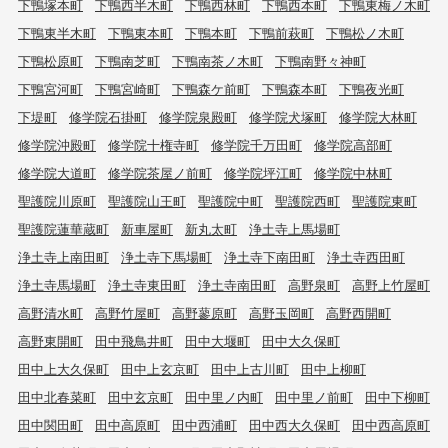
下鴨塚本町
下鴨西半木町
下鴨西林町
下鴨西本町
下鴨東梅ノ木町
下鴨東半木町
下鴨東本町
下鴨本町
下鴨前萩町
下鴨松ノ木町
下鴨松原町
下鴨南芝町
下鴨南茶ノ木町
下鴨南野々神町
下鴨宮河町
下鴨宮崎町
下鴨森ケ前町
下鴨森本町
下鴨夜光町
下堤町
修学院石掛町
修学院泉殿町
修学院犬塚町
修学院大林町
修学院沖殿町
修学院十権寺町
修学院千万田町
修学院高部町
修学院大道町
修学院茶屋ノ前町
修学院坪江町
修学院中林町
聖護院川原町
聖護院山王町
聖護院中町
聖護院西町
聖護院東町
聖護院蓮華蔵町
新車屋町
新丸太町
浄土寺上馬場町
浄土寺上南田町
浄土寺下馬場町
浄土寺下南田町
浄土寺西田町
浄土寺馬場町
浄土寺東田町
浄土寺南田町
高野泉町
高野上竹屋町
高野清水町
高野竹屋町
高野蓼原町
高野玉岡町
高野西開町
高野東開町
田中飛鳥井町
田中大堰町
田中大久保町
田中上大久保町
田中上玄京町
田中上古川町
田中上柳町
田中北春菜町
田中玄京町
田中里ノ内町
田中里ノ前町
田中下柳町
田中関田町
田中高原町
田中西浦町
田中西大久保町
田中西高原町