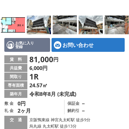
特選物件
ハウスメーカー施工特集！
路線·駅から探す
IT重説について
お気に入り
お問い合わせ
登録
スタッフ紹介
81,000
円
賃 料
6,000円
共益費
賃貸管理の北白川店
1R
間取り
店舗情報·アクセス
24.57㎡
専有面積
令和8年8月 (未完成)
築年月
会社概要
0円
－
敷 金
保証金
2ヶ月
－
礼 金
解約引
メールでお問い合わせ
交 通
京阪鴨東線 神宮丸太町駅 徒歩9分
烏丸線 丸太町駅 徒歩13分