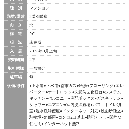
種 別
マンション
階数/階建
2階/5階建
向 き
北
構 造
RC
現 況
未完成
入 居
2026年9月上旬
契約期間
2年
取引態様
一般媒介
駐車場
無
設備/条件
上水道
下水道
都市ガス
給湯
フローリング
エレ
ベーター
オートロック
洗髪洗面化粧台
システム
キッチン
バルコニー
宅配ボックス
ガスキッチン
シャワー
エアコン
室内洗濯置場
バス・トイレ別
室
温水洗浄便座
インターネット対応
洗面所独立
駐輪場
角部屋
コンロ2口以上
防犯カメラ
閑静な
住宅街
インターネット無料