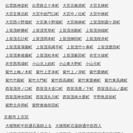
出雲路神楽町
出雲路立テ本町
大宮北椿原町
大宮北林町
大宮玄琢北町
大宮中総門口町
大宮中ノ社町
大宮中林町
大宮西小野堀町
大宮東小野堀町
大宮南林町
上賀茂朝露ケ原町
上賀茂畔勝町
上賀茂荒草町
上賀茂池殿町
上賀茂池端町
上賀茂石計町
上賀茂岡本町
上賀茂榊田町
上賀茂桜井町
上賀茂菖蒲園町
上賀茂高縄手町
上賀茂竹ケ鼻町
上賀茂豊田町
上賀茂東後藤町
上賀茂松本町
上賀茂薮田町
衣笠大祓町
衣笠西馬場町
小山北上総町
小山東大野町
小山元町
紫竹上梅ノ木町
紫竹上芝本町
紫竹上ノ岸町
紫竹栗栖町
紫竹竹殿町
紫竹大門町
紫竹西高縄町
紫竹東栗栖町
紫竹東高縄町
西賀茂井ノ口町
西賀茂大道口町
西賀茂鹿ノ下町
西賀茂北山ノ森町
西賀茂神光院町
西賀茂丸川町
西賀茂南大栗町
平野鳥居前町
紫野北舟岡町
紫野東御所田町
京都市上京区
大猪熊町中筋通石薬師上る
大猪熊町石薬師通中筋西入