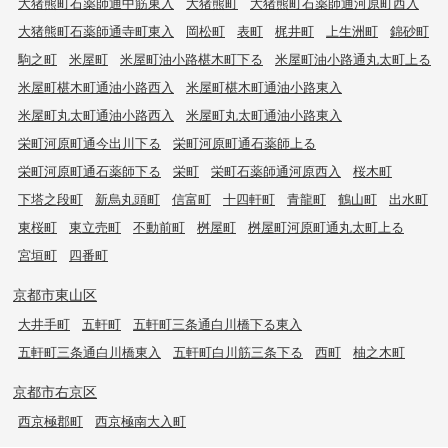
大猪熊町石薬師通中筋東入
大猪熊町
大猪熊町石薬師通河原町西入
大猪熊町石薬師通寺町東入
岡松町
表町
梶井町
上生洲町
錦砂町
駒之町
米屋町
米屋町油小路椹木町下る
米屋町油小路通丸太町上る
米屋町椹木町通油小路西入
米屋町椹木町通油小路東入
米屋町丸太町通油小路西入
米屋町丸太町通油小路東入
栄町河原町通今出川下る
栄町河原町通石薬師上る
栄町河原町通石薬師下る
栄町
栄町石薬師通河原西入
桜木町
下塔之段町
新烏丸頭町
信富町
十四軒町
青龍町
鶴山町
出水町
東桜町
東立売町
不動前町
桝屋町
桝屋町河原町通丸太町上る
宮垣町
四番町
京都市東山区
大井手町
五軒町
五軒町三条通白川橋下る東入
五軒町三条通白川橋東入
五軒町白川筋三条下る
西町
柚之木町
京都市右京区
西京極郡町
西京極南大入町