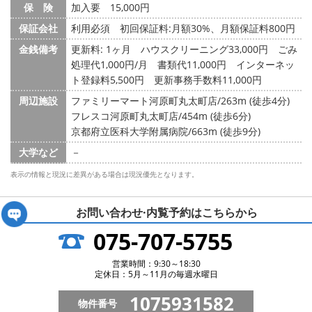
保 険
加入要 15,000円
保証会社
利用必須 初回保証料:月額30%、月額保証料800円
金銭備考
更新料: 1ヶ月
ハウスクリーニング33,000円 ごみ
処理代1,000円/月 書類代11,000円 インターネッ
ト登録料5,500円 更新事務手数料11,000円
周辺施設
ファミリーマート河原町丸太町店/263m (徒歩4分)
フレスコ河原町丸太町店/454m (徒歩6分)
京都府立医科大学附属病院/663m (徒歩9分)
大学など
－
表示の情報と現況に差異がある場合は現況優先となります。
お問い合わせ·内覧予約は
こちらから
075-707-5755
営業時間：9:30～18:30
定休日：5月～11月の毎週水曜日
1075931582
物件番号