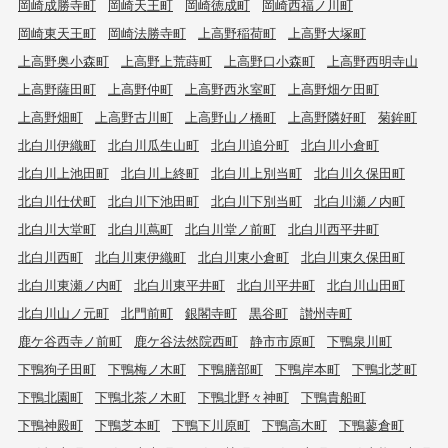
岡崎成勝寺町
岡崎天王町
岡崎徳成町
岡崎西福ノ川町
岡崎東天王町
岡崎法勝寺町
上高野稲荷町
上高野大塚町
上高野奥小森町
上高野上荒蒔町
上高野口小森町
上高野西明寺山
上高野薩田町
上高野仲町
上高野西氷室町
上高野畑ケ田町
上高野畑町
上高野古川町
上高野山ノ橋町
上高野隣好町
菊鉾町
北白川伊織町
北白川瓜生山町
北白川追分町
北白川小倉町
北白川上池田町
北白川上終町
北白川上別当町
北白川久保田町
北白川仕伏町
北白川下池田町
北白川下別当町
北白川瀬ノ内町
北白川大堂町
北白川蔦町
北白川堂ノ前町
北白川西平井町
北白川西町
北白川東伊織町
北白川東小倉町
北白川東久保田町
北白川東瀬ノ内町
北白川東平井町
北白川平井町
北白川山田町
北白川山ノ元町
北門前町
銀閣寺町
黒谷町
讃州寺町
鹿ケ谷西寺ノ前町
鹿ケ谷法然院西町
静市市原町
下鴨泉川町
下鴨狗子田町
下鴨梅ノ木町
下鴨膳部町
下鴨岸本町
下鴨北芝町
下鴨北園町
下鴨北茶ノ木町
下鴨北野々神町
下鴨貴船町
下鴨神殿町
下鴨芝本町
下鴨下川原町
下鴨高木町
下鴨蓼倉町