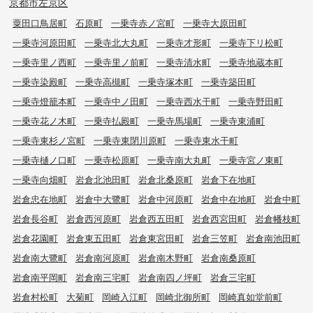
京都市左京区
粟田口鳥居町
石原町
一乗寺赤ノ宮町
一乗寺大原田町
一乗寺河原田町
一乗寺北大丸町
一乗寺才形町
一乗寺下リ松町
一乗寺里ノ西町
一乗寺里ノ前町
一乗寺清水町
一乗寺地蔵本町
一乗寺染殿町
一乗寺高槻町
一乗寺塚本町
一乗寺築田町
一乗寺燈籠本町
一乗寺中ノ田町
一乗寺西水干町
一乗寺野田町
一乗寺花ノ木町
一乗寺払殿町
一乗寺馬場町
一乗寺東浦町
一乗寺東杉ノ宮町
一乗寺東閉川原町
一乗寺東水干町
一乗寺樋ノ口町
一乗寺松原町
一乗寺南大丸町
一乗寺宮ノ東町
一乗寺向畑町
岩倉北池田町
岩倉北桑原町
岩倉下在地町
岩倉忠在地町
岩倉中大鷺町
岩倉中河原町
岩倉中在地町
岩倉中町
岩倉長谷町
岩倉西河原町
岩倉西五田町
岩倉西宮田町
岩倉幡枝町
岩倉花園町
岩倉東五田町
岩倉東宮田町
岩倉三笠町
岩倉南池田町
岩倉南大鷺町
岩倉南河原町
岩倉南木野町
岩倉南桑原町
岩倉南平岡町
岩倉南三宅町
岩倉南四ノ坪町
岩倉三宅町
岩倉村松町
大菊町
岡崎入江町
岡崎北御所町
岡崎真如堂前町