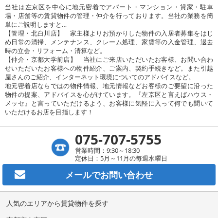
当社は左京区を中心に地元密着でアパート・マンション・貸家・駐車
場・店舗等の賃貸物件の管理・仲介を行っております。当社の業務を簡
単にご説明しますと…
【管理・北白川店】 家主様よりお預かりした物件の入居者募集をはじ
め日常の清掃、メンテナンス、クレーム処理、家賃等の入金管理、退去
時の立会・リフォーム・清算など。
【仲介・京都大学前店】 当社にご来店いただいたお客様、お問い合わ
せいただいたお客様への物件紹介、ご案内、契約手続きなど。また引越
屋さんのご紹介、インターネット環境についてのアドバイスなど。
地元密着店ならではの物件情報、地元情報などお客様のご要望に沿った
物件の提案、アドバイスを心がけています。『左京区と言えばハウス・
メッセ』と言っていただけるよう、お客様に気軽に入って何でも聞いて
いただけるお店を目指します！
075-707-5755
営業時間：9:30～18:30
定休日：5月～11月の毎週水曜日
メールで
お問い合わせ
人気のエリアから賃貸物件を探す