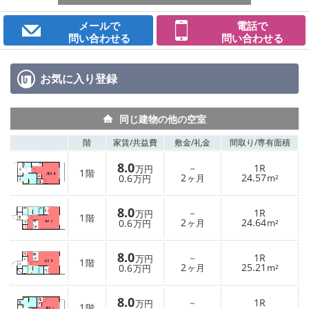
メールで
電話で
問い合わせる
問い合わせる
お気に入り
登録
同じ建物の他の空室
階
家賃/
共益費
敷金/
礼金
間取り/
専有面積
8.0
－
1R
万円
1
階
2
24.57
0.6
ヶ月
m²
万円
8.0
－
1R
万円
1
階
2
24.64
0.6
ヶ月
m²
万円
8.0
－
1R
万円
1
階
2
25.21
0.6
ヶ月
m²
万円
8.0
－
1R
万円
1
階