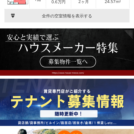
2
24.57
0.6
ヶ月
m²
万円
全件の空室情報を表示する