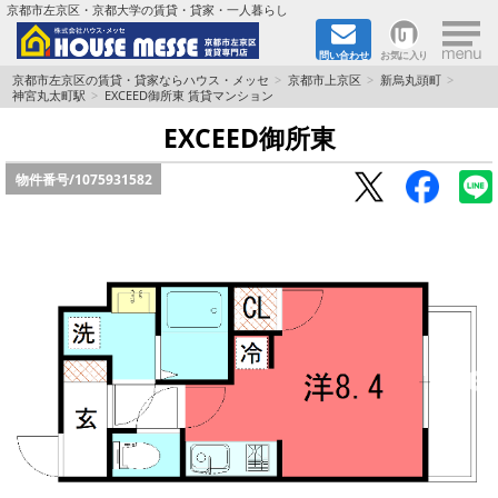
×
京都市左京区・京都大学の賃貸・貸家・一人暮らし
問い合わせ
お気に入り
TOPページ
京都市左京区の賃貸・貸家ならハウス・メッセ
京都市上京区
新烏丸頭町
神宮丸太町駅
EXCEED御所東 賃貸マンション
地図から検索
EXCEED御所東
物件番号/
1075931582
地域から検索
京都大学＆京都芸術大学生さんに
書類DL & 入居者さまへ
家族で住むならマンション？賃家？
一人暮らしの物件特集
ペット相談OKの賃貸！