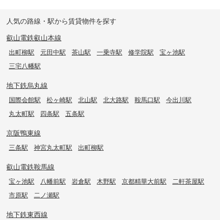
人気の路線・駅から賃貸物件を探す
叡山電鉄叡山本線
出町柳駅
元田中駅
茶山駅
一乗寺駅
修学院駅
宝ヶ池駅
三宅八幡駅
地下鉄烏丸線
国際会館駅
松ヶ崎駅
北山駅
北大路駅
鞍馬口駅
今出川駅
丸太町駅
四条駅
五条駅
京阪鴨東線
三条駅
神宮丸太町駅
出町柳駅
叡山電鉄鞍馬線
宝ヶ池駅
八幡前駅
岩倉駅
木野駅
京都精華大前駅
二軒茶屋駅
市原駅
二ノ瀬駅
地下鉄東西線