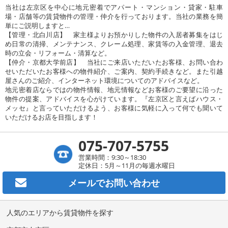
当社は左京区を中心に地元密着でアパート・マンション・貸家・駐車
場・店舗等の賃貸物件の管理・仲介を行っております。当社の業務を簡
単にご説明しますと…
【管理・北白川店】 家主様よりお預かりした物件の入居者募集をはじ
め日常の清掃、メンテナンス、クレーム処理、家賃等の入金管理、退去
時の立会・リフォーム・清算など。
【仲介・京都大学前店】 当社にご来店いただいたお客様、お問い合わ
せいただいたお客様への物件紹介、ご案内、契約手続きなど。また引越
屋さんのご紹介、インターネット環境についてのアドバイスなど。
地元密着店ならではの物件情報、地元情報などお客様のご要望に沿った
物件の提案、アドバイスを心がけています。『左京区と言えばハウス・
メッセ』と言っていただけるよう、お客様に気軽に入って何でも聞いて
いただけるお店を目指します！
075-707-5755
営業時間：9:30～18:30
定休日：5月～11月の毎週水曜日
メールで
お問い合わせ
人気のエリアから賃貸物件を探す