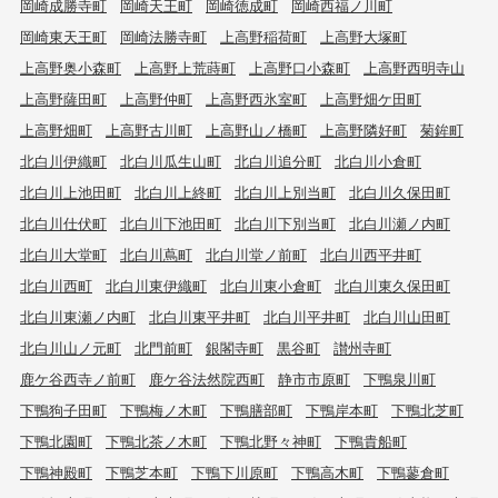
岡崎成勝寺町
岡崎天王町
岡崎徳成町
岡崎西福ノ川町
岡崎東天王町
岡崎法勝寺町
上高野稲荷町
上高野大塚町
上高野奥小森町
上高野上荒蒔町
上高野口小森町
上高野西明寺山
上高野薩田町
上高野仲町
上高野西氷室町
上高野畑ケ田町
上高野畑町
上高野古川町
上高野山ノ橋町
上高野隣好町
菊鉾町
北白川伊織町
北白川瓜生山町
北白川追分町
北白川小倉町
北白川上池田町
北白川上終町
北白川上別当町
北白川久保田町
北白川仕伏町
北白川下池田町
北白川下別当町
北白川瀬ノ内町
北白川大堂町
北白川蔦町
北白川堂ノ前町
北白川西平井町
北白川西町
北白川東伊織町
北白川東小倉町
北白川東久保田町
北白川東瀬ノ内町
北白川東平井町
北白川平井町
北白川山田町
北白川山ノ元町
北門前町
銀閣寺町
黒谷町
讃州寺町
鹿ケ谷西寺ノ前町
鹿ケ谷法然院西町
静市市原町
下鴨泉川町
下鴨狗子田町
下鴨梅ノ木町
下鴨膳部町
下鴨岸本町
下鴨北芝町
下鴨北園町
下鴨北茶ノ木町
下鴨北野々神町
下鴨貴船町
下鴨神殿町
下鴨芝本町
下鴨下川原町
下鴨高木町
下鴨蓼倉町