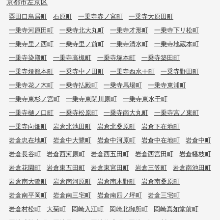
京都市左京区
粟田口鳥居町
石原町
一乗寺赤ノ宮町
一乗寺大原田町
一乗寺河原田町
一乗寺北大丸町
一乗寺才形町
一乗寺下リ松町
一乗寺里ノ西町
一乗寺里ノ前町
一乗寺清水町
一乗寺地蔵本町
一乗寺染殿町
一乗寺高槻町
一乗寺塚本町
一乗寺築田町
一乗寺燈籠本町
一乗寺中ノ田町
一乗寺西水干町
一乗寺野田町
一乗寺花ノ木町
一乗寺払殿町
一乗寺馬場町
一乗寺東浦町
一乗寺東杉ノ宮町
一乗寺東閉川原町
一乗寺東水干町
一乗寺樋ノ口町
一乗寺松原町
一乗寺南大丸町
一乗寺宮ノ東町
一乗寺向畑町
岩倉北池田町
岩倉北桑原町
岩倉下在地町
岩倉忠在地町
岩倉中大鷺町
岩倉中河原町
岩倉中在地町
岩倉中町
岩倉長谷町
岩倉西河原町
岩倉西五田町
岩倉西宮田町
岩倉幡枝町
岩倉花園町
岩倉東五田町
岩倉東宮田町
岩倉三笠町
岩倉南池田町
岩倉南大鷺町
岩倉南河原町
岩倉南木野町
岩倉南桑原町
岩倉南平岡町
岩倉南三宅町
岩倉南四ノ坪町
岩倉三宅町
岩倉村松町
大菊町
岡崎入江町
岡崎北御所町
岡崎真如堂前町