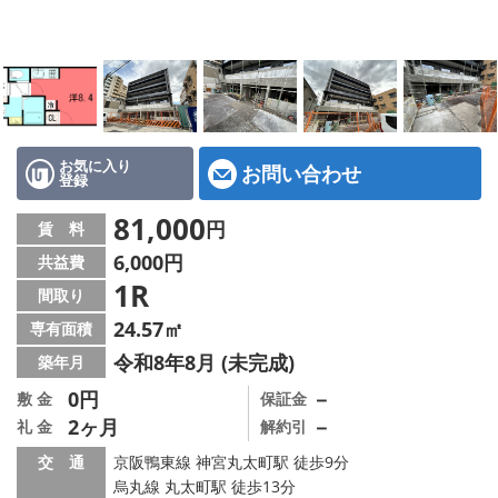
特選物件
ハウスメーカー施工特集！
路線·駅から探す
IT重説について
お気に入り
お問い合わせ
登録
スタッフ紹介
81,000
円
賃 料
6,000円
共益費
賃貸管理の北白川店
1R
間取り
店舗情報·アクセス
24.57㎡
専有面積
令和8年8月 (未完成)
築年月
会社概要
0円
－
敷 金
保証金
2ヶ月
－
礼 金
解約引
メールでお問い合わせ
交 通
京阪鴨東線 神宮丸太町駅 徒歩9分
烏丸線 丸太町駅 徒歩13分