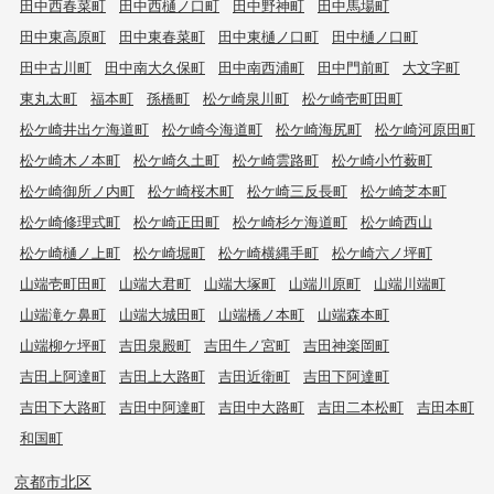
田中西春菜町
田中西樋ノ口町
田中野神町
田中馬場町
田中東高原町
田中東春菜町
田中東樋ノ口町
田中樋ノ口町
田中古川町
田中南大久保町
田中南西浦町
田中門前町
大文字町
東丸太町
福本町
孫橋町
松ケ崎泉川町
松ケ崎壱町田町
松ケ崎井出ケ海道町
松ケ崎今海道町
松ケ崎海尻町
松ケ崎河原田町
松ケ崎木ノ本町
松ケ崎久土町
松ケ崎雲路町
松ケ崎小竹薮町
松ケ崎御所ノ内町
松ケ崎桜木町
松ケ崎三反長町
松ケ崎芝本町
松ケ崎修理式町
松ケ崎正田町
松ケ崎杉ケ海道町
松ケ崎西山
松ケ崎樋ノ上町
松ケ崎堀町
松ケ崎横縄手町
松ケ崎六ノ坪町
山端壱町田町
山端大君町
山端大塚町
山端川原町
山端川端町
山端滝ケ鼻町
山端大城田町
山端橋ノ本町
山端森本町
山端柳ケ坪町
吉田泉殿町
吉田牛ノ宮町
吉田神楽岡町
吉田上阿達町
吉田上大路町
吉田近衛町
吉田下阿達町
吉田下大路町
吉田中阿達町
吉田中大路町
吉田二本松町
吉田本町
和国町
京都市北区