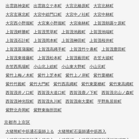
出雲路神楽町
出雲路立テ本町
大宮北椿原町
大宮北林町
大宮玄琢北町
大宮中総門口町
大宮中ノ社町
大宮中林町
大宮西小野堀町
大宮東小野堀町
大宮南林町
上賀茂朝露ケ原町
上賀茂畔勝町
上賀茂荒草町
上賀茂池殿町
上賀茂池端町
上賀茂石計町
上賀茂岡本町
上賀茂榊田町
上賀茂桜井町
上賀茂菖蒲園町
上賀茂高縄手町
上賀茂竹ケ鼻町
上賀茂豊田町
上賀茂東後藤町
上賀茂松本町
上賀茂薮田町
衣笠大祓町
衣笠西馬場町
小山北上総町
小山東大野町
小山元町
紫竹上梅ノ木町
紫竹上芝本町
紫竹上ノ岸町
紫竹栗栖町
紫竹竹殿町
紫竹大門町
紫竹西高縄町
紫竹東栗栖町
紫竹東高縄町
西賀茂井ノ口町
西賀茂大道口町
西賀茂鹿ノ下町
西賀茂北山ノ森町
西賀茂神光院町
西賀茂丸川町
西賀茂南大栗町
平野鳥居前町
紫野北舟岡町
紫野東御所田町
京都市上京区
大猪熊町中筋通石薬師上る
大猪熊町石薬師通中筋西入