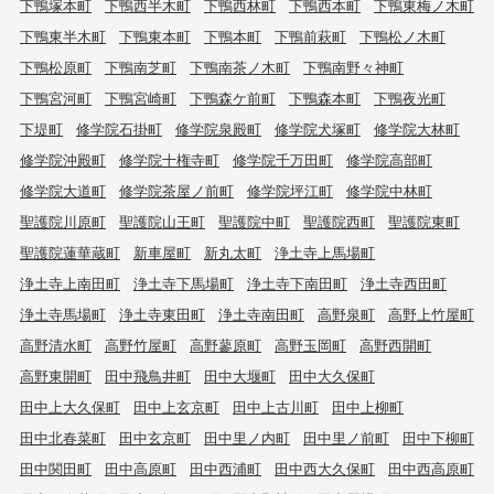
下鴨塚本町
下鴨西半木町
下鴨西林町
下鴨西本町
下鴨東梅ノ木町
下鴨東半木町
下鴨東本町
下鴨本町
下鴨前萩町
下鴨松ノ木町
下鴨松原町
下鴨南芝町
下鴨南茶ノ木町
下鴨南野々神町
下鴨宮河町
下鴨宮崎町
下鴨森ケ前町
下鴨森本町
下鴨夜光町
下堤町
修学院石掛町
修学院泉殿町
修学院犬塚町
修学院大林町
修学院沖殿町
修学院十権寺町
修学院千万田町
修学院高部町
修学院大道町
修学院茶屋ノ前町
修学院坪江町
修学院中林町
聖護院川原町
聖護院山王町
聖護院中町
聖護院西町
聖護院東町
聖護院蓮華蔵町
新車屋町
新丸太町
浄土寺上馬場町
浄土寺上南田町
浄土寺下馬場町
浄土寺下南田町
浄土寺西田町
浄土寺馬場町
浄土寺東田町
浄土寺南田町
高野泉町
高野上竹屋町
高野清水町
高野竹屋町
高野蓼原町
高野玉岡町
高野西開町
高野東開町
田中飛鳥井町
田中大堰町
田中大久保町
田中上大久保町
田中上玄京町
田中上古川町
田中上柳町
田中北春菜町
田中玄京町
田中里ノ内町
田中里ノ前町
田中下柳町
田中関田町
田中高原町
田中西浦町
田中西大久保町
田中西高原町