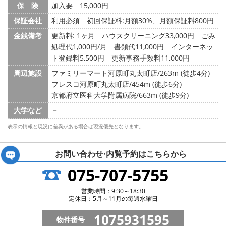
保 険
加入要 15,000円
保証会社
利用必須 初回保証料:月額30%、月額保証料800円
金銭備考
更新料: 1ヶ月
ハウスクリーニング33,000円 ごみ
処理代1,000円/月 書類代11,000円 インターネッ
ト登録料5,500円 更新事務手数料11,000円
周辺施設
ファミリーマート河原町丸太町店/263m (徒歩4分)
フレスコ河原町丸太町店/454m (徒歩6分)
京都府立医科大学附属病院/663m (徒歩9分)
大学など
－
表示の情報と現況に差異がある場合は現況優先となります。
お問い合わせ·内覧予約は
こちらから
075-707-5755
営業時間：9:30～18:30
定休日：5月～11月の毎週水曜日
1075931595
物件番号