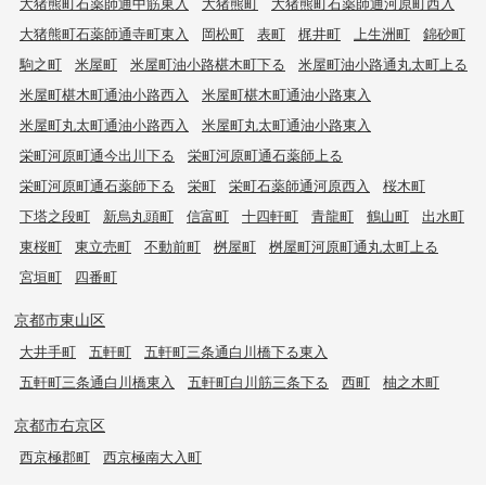
大猪熊町石薬師通中筋東入
大猪熊町
大猪熊町石薬師通河原町西入
大猪熊町石薬師通寺町東入
岡松町
表町
梶井町
上生洲町
錦砂町
駒之町
米屋町
米屋町油小路椹木町下る
米屋町油小路通丸太町上る
米屋町椹木町通油小路西入
米屋町椹木町通油小路東入
米屋町丸太町通油小路西入
米屋町丸太町通油小路東入
栄町河原町通今出川下る
栄町河原町通石薬師上る
栄町河原町通石薬師下る
栄町
栄町石薬師通河原西入
桜木町
下塔之段町
新烏丸頭町
信富町
十四軒町
青龍町
鶴山町
出水町
東桜町
東立売町
不動前町
桝屋町
桝屋町河原町通丸太町上る
宮垣町
四番町
京都市東山区
大井手町
五軒町
五軒町三条通白川橋下る東入
五軒町三条通白川橋東入
五軒町白川筋三条下る
西町
柚之木町
京都市右京区
西京極郡町
西京極南大入町