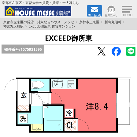
×
京都市左京区・京都大学の賃貸・貸家・一人暮らし
問い合わせ
お気に入り
TOPページ
京都市左京区の賃貸・貸家ならハウス・メッセ
京都市上京区
新烏丸頭町
神宮丸太町駅
EXCEED御所東 賃貸マンション
地図から検索
EXCEED御所東
物件番号/
1075931595
地域から検索
京都大学＆京都芸術大学生さんに
書類DL & 入居者さまへ
家族で住むならマンション？賃家？
一人暮らしの物件特集
ペット相談OKの賃貸！