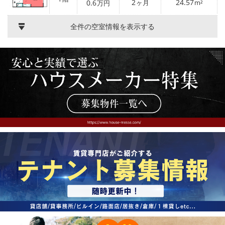
2
24.57
0.6
ヶ月
m²
万円
全件の空室情報を表示する