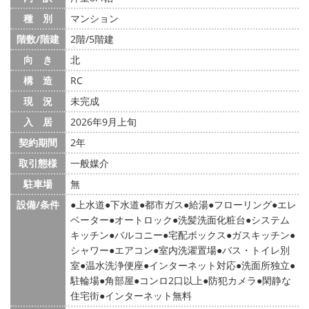
種 別
マンション
階数/階建
2階/5階建
向 き
北
構 造
RC
現 況
未完成
入 居
2026年9月上旬
契約期間
2年
取引態様
一般媒介
駐車場
無
設備/条件
上水道
下水道
都市ガス
給湯
フローリング
エレ
ベーター
オートロック
洗髪洗面化粧台
システム
キッチン
バルコニー
宅配ボックス
ガスキッチン
シャワー
エアコン
室内洗濯置場
バス・トイレ別
室
温水洗浄便座
インターネット対応
洗面所独立
駐輪場
角部屋
コンロ2口以上
防犯カメラ
閑静な
住宅街
インターネット無料