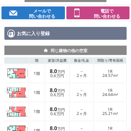
メールで
電話で
問い合わせる
問い合わせる
お気に入り
登録
同じ建物の他の空室
階
家賃/
共益費
敷金/
礼金
間取り/
専有面積
8.0
－
1R
万円
1
階
2
24.57
0.6
ヶ月
m²
万円
8.0
－
1R
万円
1
階
2
24.64
0.6
ヶ月
m²
万円
8.0
－
1R
万円
1
階
2
25.21
0.6
ヶ月
m²
万円
8.0
－
1R
万円
1
階