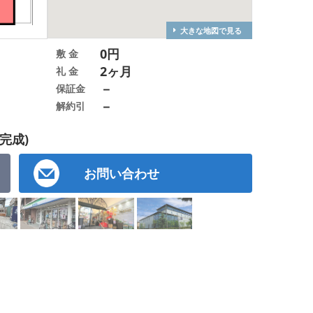
大きな地図で見る
0円
敷 金
2ヶ月
礼 金
－
保証金
－
解約引
完成)
お問い合わせ