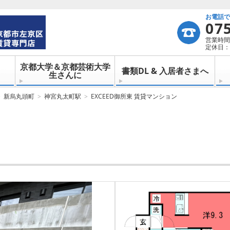
お電話
07
営業時間：
定休日：
京都大学＆京都芸術大学
書類DL & 入居者さまへ
生さんに
新烏丸頭町
神宮丸太町駅
EXCEED御所東 賃貸マンション