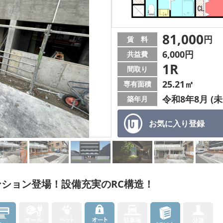
81,000
円
賃 料
6,000円
共益費
1R
間取り
25.21㎡
専有面積
令和8年8月 (未
築年月
お気に入り
登録
ション登場！設備充実のRC構造！