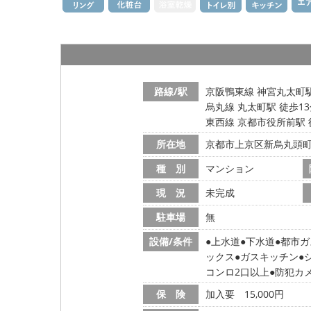
路線/駅
京阪鴨東線 神宮丸太町駅
烏丸線 丸太町駅 徒歩1
東西線 京都市役所前駅 
所在地
京都市上京区新烏丸頭
種 別
マンション
現 況
未完成
駐車場
無
設備/条件
上水道
下水道
都市ガ
ックス
ガスキッチン
コンロ2口以上
防犯カ
保 険
加入要 15,000円