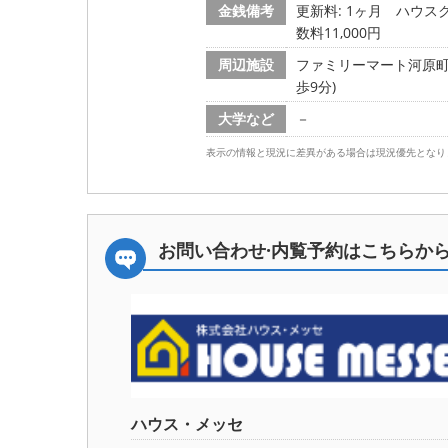
金銭備考
更新料: 1ヶ月
ハウスク
数料11,000円
周辺施設
ファミリーマート河原町丸太
歩9分)
大学など
－
表示の情報と現況に差異がある場合は現況優先となり
お問い合わせ·内覧予約は
こちらか
ハウス・メッセ