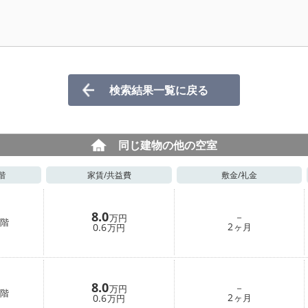
検索結果一覧に戻る
同じ建物の他の空室
階
家賃/
共益費
敷金/
礼金
8.0
－
万円
階
2
0.6
ヶ月
万円
8.0
－
万円
階
2
0.6
ヶ月
万円