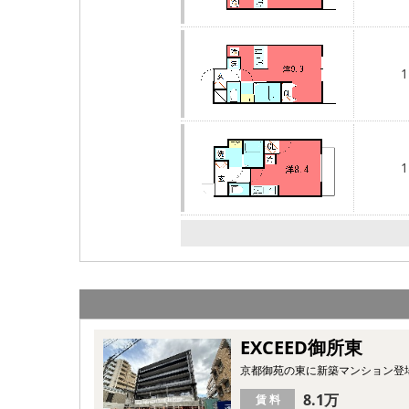
1
1
EXCEED御所東
京都御苑の東に新築マンション登
8.1万
賃 料