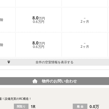
8.0
－
万円
階
2
0.6
ヶ月
万円
8.0
－
万円
階
2
0.6
ヶ月
万円
全件の空室情報を表示する
物件のお問い合わせ
場！設備充実のRC構造！
1R
0.0万
間取り
敷 金