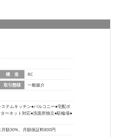
構 造
RC
取引態様
一般媒介
システムキッチン
バルコニー
宅配ボ
ンターネット対応
洗面所独立
駐輪場
月額30%、月額保証料800円