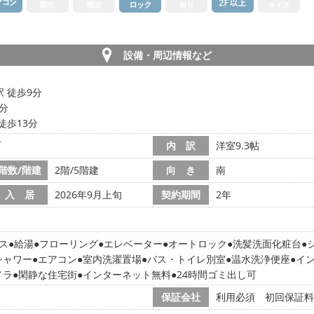
設備・周辺情報など
 徒歩9分
3分
徒歩13分
町
内 訳
洋室9.3帖
階数/階建
2階/5階建
向 き
南
入 居
2026年9月上旬
契約期間
2年
ス
給湯
フローリング
エレベーター
オートロック
洗髪洗面化粧台
シャワー
エアコン
室内洗濯置場
バス・トイレ別室
温水洗浄便座
イ
メラ
閑静な住宅街
インターネット無料
24時間ゴミ出し可
保証会社
利用必須 初回保証料: