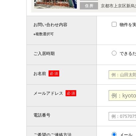
京都市上京区新烏
住 所
お問い合わせ内容
物件を
※複数選択可
ご入居時期
できる
お名前
必 須
メールアドレス
必 須
電話番号
ご希望のご連絡方法
メール