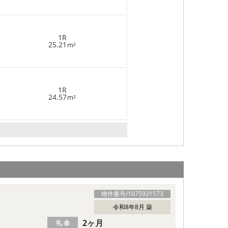
1R
25.21
m²
1R
24.57
m²
物件番号/
1075931573
令和8年8月 築
2ヶ月
礼 金