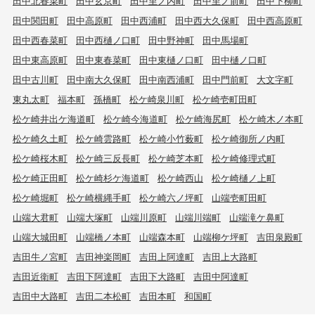
田中北春菜町
田中玄京町
田中里ノ内町
田中里ノ前町
田中下柳町
田中関田町
田中高原町
田中西浦町
田中西大久保町
田中西高原町
田中西春菜町
田中西樋ノ口町
田中野神町
田中馬場町
田中東高原町
田中東春菜町
田中東樋ノ口町
田中樋ノ口町
田中古川町
田中南大久保町
田中南西浦町
田中門前町
大文字町
東丸太町
福本町
孫橋町
松ケ崎泉川町
松ケ崎壱町田町
松ケ崎井出ケ海道町
松ケ崎今海道町
松ケ崎海尻町
松ケ崎木ノ本町
松ケ崎久土町
松ケ崎雲路町
松ケ崎小竹薮町
松ケ崎御所ノ内町
松ケ崎桜木町
松ケ崎三反長町
松ケ崎芝本町
松ケ崎修理式町
松ケ崎正田町
松ケ崎杉ケ海道町
松ケ崎西山
松ケ崎樋ノ上町
松ケ崎堀町
松ケ崎横縄手町
松ケ崎六ノ坪町
山端壱町田町
山端大君町
山端大塚町
山端川原町
山端川端町
山端滝ケ鼻町
山端大城田町
山端橋ノ本町
山端森本町
山端柳ケ坪町
吉田泉殿町
吉田牛ノ宮町
吉田神楽岡町
吉田上阿達町
吉田上大路町
吉田近衛町
吉田下阿達町
吉田下大路町
吉田中阿達町
吉田中大路町
吉田二本松町
吉田本町
和国町