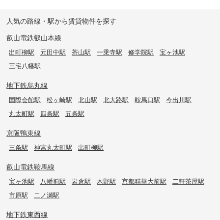
人気の路線・駅から賃貸物件を探す
叡山電鉄叡山本線
出町柳駅
元田中駅
茶山駅
一乗寺駅
修学院駅
宝ヶ池駅
三宅八幡駅
地下鉄烏丸線
国際会館駅
松ヶ崎駅
北山駅
北大路駅
鞍馬口駅
今出川駅
丸太町駅
四条駅
五条駅
京阪鴨東線
三条駅
神宮丸太町駅
出町柳駅
叡山電鉄鞍馬線
宝ヶ池駅
八幡前駅
岩倉駅
木野駅
京都精華大前駅
二軒茶屋駅
市原駅
二ノ瀬駅
地下鉄東西線