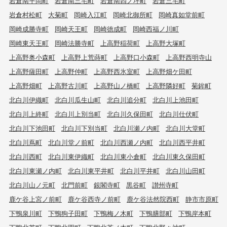
岩倉南平岡町
岩倉南三宅町
岩倉南四ノ坪町
岩倉三宅町
岩倉村松町
大菊町
岡崎入江町
岡崎北御所町
岡崎真如堂前町
岡崎成勝寺町
岡崎天王町
岡崎徳成町
岡崎西福ノ川町
岡崎東天王町
岡崎法勝寺町
上高野稲荷町
上高野大塚町
上高野奥小森町
上高野上荒蒔町
上高野口小森町
上高野西明寺山
上高野薩田町
上高野仲町
上高野西氷室町
上高野畑ケ田町
上高野畑町
上高野古川町
上高野山ノ橋町
上高野隣好町
菊鉾町
北白川伊織町
北白川瓜生山町
北白川追分町
北白川上池田町
北白川上終町
北白川上別当町
北白川久保田町
北白川仕伏町
北白川下池田町
北白川下別当町
北白川瀬ノ内町
北白川大堂町
北白川蔦町
北白川堂ノ前町
北白川西瀬ノ内町
北白川西平井町
北白川西町
北白川東伊織町
北白川東小倉町
北白川東久保田町
北白川東瀬ノ内町
北白川東平井町
北白川平井町
北白川山田町
北白川山ノ元町
北門前町
銀閣寺町
黒谷町
讃州寺町
鹿ケ谷上宮ノ前町
鹿ケ谷西寺ノ前町
鹿ケ谷法然院西町
静市市原町
下鴨泉川町
下鴨狗子田町
下鴨梅ノ木町
下鴨膳部町
下鴨岸本町