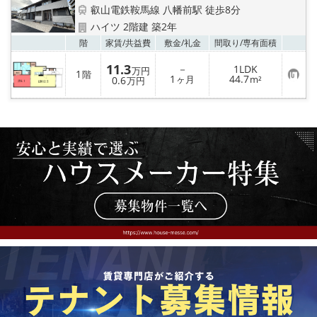
特選物件
叡山電鉄鞍馬線 八幡前駅 徒歩8分
ハイツ 2階建 築2年
ハウスメーカー施工特集！
お気
階
家賃/
共益費
敷金/
礼金
間取り/
専有面積
11.3
－
1LDK
路線·駅から探す
万円
1
階
お
1
44.7
0.6
ヶ月
m²
万円
気
に
IT重説について
入
り
登
録
スタッフ紹介
賃貸管理の北白川店
店舗情報·アクセス
会社概要
メールでお問い合わせ