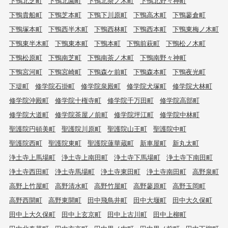
下鴨北芝町
下鴨北園町
下鴨北茶ノ木町
下鴨北野々神町
下鴨貴船町
下鴨芝本町
下鴨下川原町
下鴨高木町
下鴨蓼倉町
下鴨塚本町
下鴨西半木町
下鴨西林町
下鴨西本町
下鴨東梅ノ木町
下鴨東半木町
下鴨東本町
下鴨本町
下鴨前萩町
下鴨松ノ木町
下鴨松原町
下鴨南芝町
下鴨南茶ノ木町
下鴨南野々神町
下鴨宮河町
下鴨宮崎町
下鴨森ケ前町
下鴨森本町
下鴨夜光町
下堤町
修学院石掛町
修学院泉殿町
修学院犬塚町
修学院大林町
修学院沖殿町
修学院十権寺町
修学院千万田町
修学院高部町
修学院大道町
修学院茶屋ノ前町
修学院坪江町
修学院中林町
聖護院円頓美町
聖護院川原町
聖護院山王町
聖護院中町
聖護院西町
聖護院東町
聖護院蓮華蔵町
新車屋町
新丸太町
浄土寺上馬場町
浄土寺上南田町
浄土寺下馬場町
浄土寺下南田町
浄土寺西田町
浄土寺馬場町
浄土寺東田町
浄土寺南田町
高野泉町
高野上竹屋町
高野清水町
高野竹屋町
高野蓼原町
高野玉岡町
高野西開町
高野東開町
田中飛鳥井町
田中大堰町
田中大久保町
田中上大久保町
田中上玄京町
田中上古川町
田中上柳町