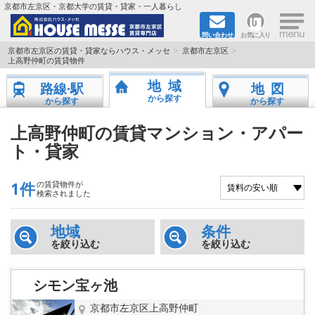
×
京都市左京区・京都大学の賃貸・貸家・一人暮らし
問い合わせ
お気に入り
TOPページ
京都市左京区の賃貸・貸家ならハウス・メッセ
京都市左京区
上高野仲町の賃貸物件
地図から検索
地域
路線·駅
地図
から探す
から探す
から探す
地域から検索
上高野仲町の賃貸マンション・アパー
ト・貸家
京都大学＆京都芸術大学生さんに
書類DL & 入居者さまへ
1件
の賃貸物件が
検索されました
家族で住むならマンション？賃家？
地域
条件
を絞り込む
を絞り込む
一人暮らしの物件特集
シモン宝ヶ池
ペット相談OKの賃貸！
京都市左京区上高野仲町