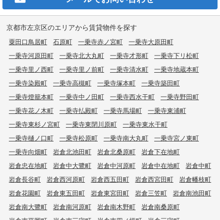
京都市左京区のエリアから賃貸物件を探す
粟田口鳥居町
石原町
一乗寺赤ノ宮町
一乗寺大原田町
一乗寺河原田町
一乗寺北大丸町
一乗寺才形町
一乗寺下リ松町
一乗寺里ノ西町
一乗寺里ノ前町
一乗寺清水町
一乗寺地蔵本町
一乗寺染殿町
一乗寺高槻町
一乗寺塚本町
一乗寺築田町
一乗寺燈籠本町
一乗寺中ノ田町
一乗寺西水干町
一乗寺野田町
一乗寺花ノ木町
一乗寺払殿町
一乗寺馬場町
一乗寺東浦町
一乗寺東杉ノ宮町
一乗寺東閉川原町
一乗寺東水干町
一乗寺樋ノ口町
一乗寺松原町
一乗寺南大丸町
一乗寺宮ノ東町
一乗寺向畑町
岩倉北池田町
岩倉北桑原町
岩倉下在地町
岩倉忠在地町
岩倉中大鷺町
岩倉中河原町
岩倉中在地町
岩倉中町
岩倉長谷町
岩倉西河原町
岩倉西五田町
岩倉西宮田町
岩倉幡枝町
岩倉花園町
岩倉東五田町
岩倉東宮田町
岩倉三笠町
岩倉南池田町
岩倉南大鷺町
岩倉南河原町
岩倉南木野町
岩倉南桑原町