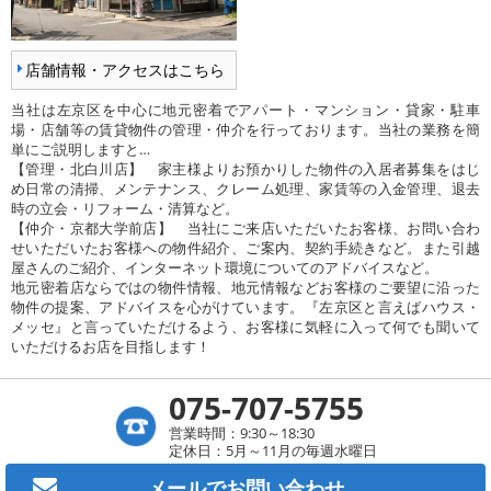
店舗情報・アクセスはこちら
当社は左京区を中心に地元密着でアパート・マンション・貸家・駐車
場・店舗等の賃貸物件の管理・仲介を行っております。当社の業務を簡
単にご説明しますと…
【管理・北白川店】 家主様よりお預かりした物件の入居者募集をはじ
め日常の清掃、メンテナンス、クレーム処理、家賃等の入金管理、退去
時の立会・リフォーム・清算など。
【仲介・京都大学前店】 当社にご来店いただいたお客様、お問い合わ
せいただいたお客様への物件紹介、ご案内、契約手続きなど。また引越
屋さんのご紹介、インターネット環境についてのアドバイスなど。
地元密着店ならではの物件情報、地元情報などお客様のご要望に沿った
物件の提案、アドバイスを心がけています。『左京区と言えばハウス・
メッセ』と言っていただけるよう、お客様に気軽に入って何でも聞いて
いただけるお店を目指します！
075-707-5755
営業時間：9:30～18:30
定休日：5月～11月の毎週水曜日
メールで
お問い合わせ