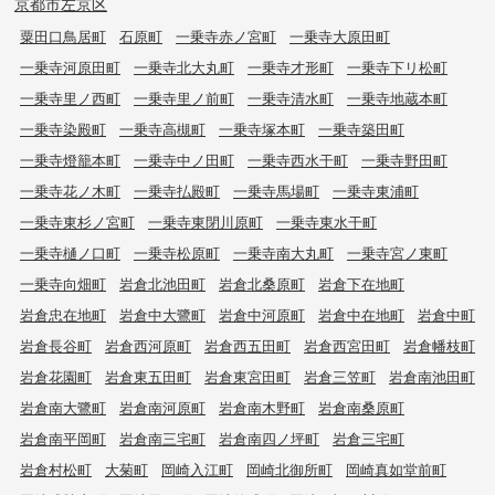
京都市左京区
粟田口鳥居町
石原町
一乗寺赤ノ宮町
一乗寺大原田町
一乗寺河原田町
一乗寺北大丸町
一乗寺才形町
一乗寺下リ松町
一乗寺里ノ西町
一乗寺里ノ前町
一乗寺清水町
一乗寺地蔵本町
一乗寺染殿町
一乗寺高槻町
一乗寺塚本町
一乗寺築田町
一乗寺燈籠本町
一乗寺中ノ田町
一乗寺西水干町
一乗寺野田町
一乗寺花ノ木町
一乗寺払殿町
一乗寺馬場町
一乗寺東浦町
一乗寺東杉ノ宮町
一乗寺東閉川原町
一乗寺東水干町
一乗寺樋ノ口町
一乗寺松原町
一乗寺南大丸町
一乗寺宮ノ東町
一乗寺向畑町
岩倉北池田町
岩倉北桑原町
岩倉下在地町
岩倉忠在地町
岩倉中大鷺町
岩倉中河原町
岩倉中在地町
岩倉中町
岩倉長谷町
岩倉西河原町
岩倉西五田町
岩倉西宮田町
岩倉幡枝町
岩倉花園町
岩倉東五田町
岩倉東宮田町
岩倉三笠町
岩倉南池田町
岩倉南大鷺町
岩倉南河原町
岩倉南木野町
岩倉南桑原町
岩倉南平岡町
岩倉南三宅町
岩倉南四ノ坪町
岩倉三宅町
岩倉村松町
大菊町
岡崎入江町
岡崎北御所町
岡崎真如堂前町