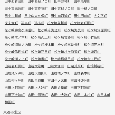
田中西春菜町
田中西樋ノ口町
田中野神町
田中馬場町
田中東高原町
田中東春菜町
田中東樋ノ口町
田中樋ノ口町
田中古川町
田中南大久保町
田中南西浦町
田中門前町
大文字町
東丸太町
福本町
孫橋町
松ケ崎泉川町
松ケ崎壱町田町
松ケ崎井出ケ海道町
松ケ崎今海道町
松ケ崎海尻町
松ケ崎河原田町
松ケ崎木ノ本町
松ケ崎久土町
松ケ崎雲路町
松ケ崎小竹薮町
松ケ崎御所ノ内町
松ケ崎桜木町
松ケ崎三反長町
松ケ崎芝本町
松ケ崎修理式町
松ケ崎正田町
松ケ崎杉ケ海道町
松ケ崎西山
松ケ崎樋ノ上町
松ケ崎堀町
松ケ崎横縄手町
松ケ崎六ノ坪町
山端壱町田町
山端大君町
山端大塚町
山端川原町
山端川端町
山端滝ケ鼻町
山端大城田町
山端橋ノ本町
山端森本町
山端柳ケ坪町
吉田泉殿町
吉田牛ノ宮町
吉田神楽岡町
吉田上阿達町
吉田上大路町
吉田近衛町
吉田下阿達町
吉田下大路町
吉田中阿達町
吉田中大路町
吉田二本松町
吉田本町
和国町
京都市北区