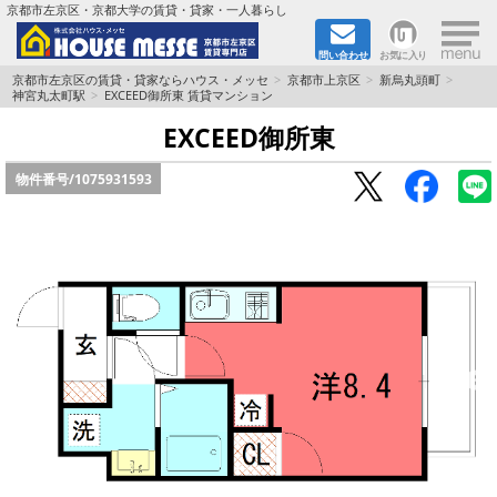
×
京都市左京区・京都大学の賃貸・貸家・一人暮らし
問い合わせ
お気に入り
TOPページ
京都市左京区の賃貸・貸家ならハウス・メッセ
京都市上京区
新烏丸頭町
神宮丸太町駅
EXCEED御所東 賃貸マンション
地図から検索
EXCEED御所東
物件番号/
1075931593
地域から検索
京都大学＆京都芸術大学生さんに
書類DL & 入居者さまへ
家族で住むならマンション？賃家？
一人暮らしの物件特集
ペット相談OKの賃貸！