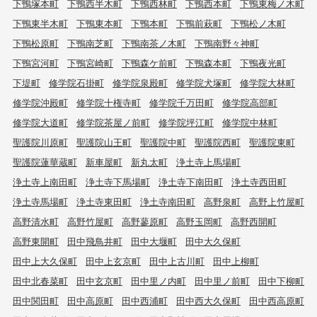
下鴨塚本町
下鴨西半木町
下鴨西林町
下鴨西本町
下鴨東梅ノ木町
下鴨東半木町
下鴨東本町
下鴨本町
下鴨前萩町
下鴨松ノ木町
下鴨松原町
下鴨南芝町
下鴨南茶ノ木町
下鴨南野々神町
下鴨宮河町
下鴨宮崎町
下鴨森ケ前町
下鴨森本町
下鴨夜光町
下堤町
修学院石掛町
修学院泉殿町
修学院犬塚町
修学院大林町
修学院沖殿町
修学院十権寺町
修学院千万田町
修学院高部町
修学院大道町
修学院茶屋ノ前町
修学院坪江町
修学院中林町
聖護院川原町
聖護院山王町
聖護院中町
聖護院西町
聖護院東町
聖護院蓮華蔵町
新車屋町
新丸太町
浄土寺上馬場町
浄土寺上南田町
浄土寺下馬場町
浄土寺下南田町
浄土寺西田町
浄土寺馬場町
浄土寺東田町
浄土寺南田町
高野泉町
高野上竹屋町
高野清水町
高野竹屋町
高野蓼原町
高野玉岡町
高野西開町
高野東開町
田中飛鳥井町
田中大堰町
田中大久保町
田中上大久保町
田中上玄京町
田中上古川町
田中上柳町
田中北春菜町
田中玄京町
田中里ノ内町
田中里ノ前町
田中下柳町
田中関田町
田中高原町
田中西浦町
田中西大久保町
田中西高原町