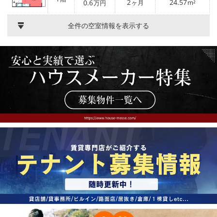
2
24.57
0.6
ヶ月
m²
万円
全件の空室情報を表示する