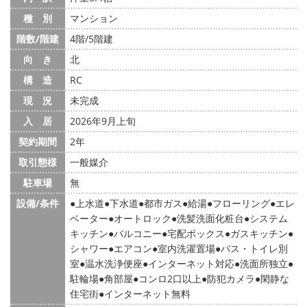
種 別
マンション
階数/階建
4階/5階建
向 き
北
構 造
RC
現 況
未完成
入 居
2026年9月上旬
契約期間
2年
取引態様
一般媒介
駐車場
無
設備/条件
上水道
下水道
都市ガス
給湯
フローリング
エレ
ベーター
オートロック
洗髪洗面化粧台
システム
キッチン
バルコニー
宅配ボックス
ガスキッチン
シャワー
エアコン
室内洗濯置場
バス・トイレ別
室
温水洗浄便座
インターネット対応
洗面所独立
駐輪場
角部屋
コンロ2口以上
防犯カメラ
閑静な
住宅街
インターネット無料