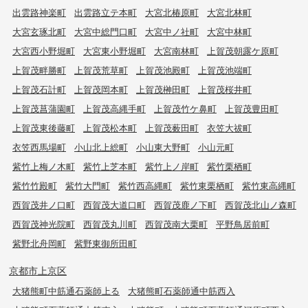
出雲路神楽町
出雲路立テ本町
大宮北椿原町
大宮北林町
大宮玄琢北町
大宮中総門口町
大宮中ノ社町
大宮中林町
大宮西小野堀町
大宮東小野堀町
大宮南林町
上賀茂朝露ケ原町
上賀茂畔勝町
上賀茂荒草町
上賀茂池殿町
上賀茂池端町
上賀茂石計町
上賀茂岡本町
上賀茂榊田町
上賀茂桜井町
上賀茂菖蒲園町
上賀茂高縄手町
上賀茂竹ケ鼻町
上賀茂豊田町
上賀茂東後藤町
上賀茂松本町
上賀茂薮田町
衣笠大祓町
衣笠西馬場町
小山北上総町
小山東大野町
小山元町
紫竹上梅ノ木町
紫竹上芝本町
紫竹上ノ岸町
紫竹栗栖町
紫竹竹殿町
紫竹大門町
紫竹西高縄町
紫竹東栗栖町
紫竹東高縄町
西賀茂井ノ口町
西賀茂大道口町
西賀茂鹿ノ下町
西賀茂北山ノ森町
西賀茂神光院町
西賀茂丸川町
西賀茂南大栗町
平野鳥居前町
紫野北舟岡町
紫野東御所田町
京都市上京区
大猪熊町中筋通石薬師上る
大猪熊町石薬師通中筋西入