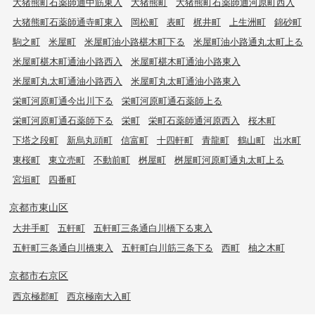
大猪熊町石薬師通中筋東入
大猪熊町
大猪熊町石薬師通河原町西入
大猪熊町石薬師通寺町東入
岡松町
表町
梶井町
上生洲町
錦砂町
駒之町
米屋町
米屋町油小路椹木町下る
米屋町油小路通丸太町上る
米屋町椹木町通油小路西入
米屋町椹木町通油小路東入
米屋町丸太町通油小路西入
米屋町丸太町通油小路東入
栄町河原町通今出川下る
栄町河原町通石薬師上る
栄町河原町通石薬師下る
栄町
栄町石薬師通河原西入
桜木町
下塔之段町
新烏丸頭町
信富町
十四軒町
青龍町
鶴山町
出水町
東桜町
東立売町
不動前町
桝屋町
桝屋町河原町通丸太町上る
宮垣町
四番町
京都市東山区
大井手町
五軒町
五軒町三条通白川橋下る東入
五軒町三条通白川橋東入
五軒町白川筋三条下る
西町
柚之木町
京都市右京区
西京極郡町
西京極南大入町