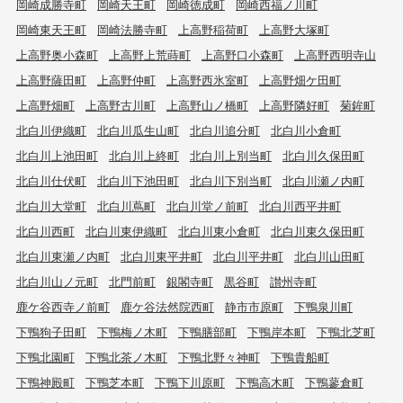
岡崎成勝寺町
岡崎天王町
岡崎徳成町
岡崎西福ノ川町
岡崎東天王町
岡崎法勝寺町
上高野稲荷町
上高野大塚町
上高野奥小森町
上高野上荒蒔町
上高野口小森町
上高野西明寺山
上高野薩田町
上高野仲町
上高野西氷室町
上高野畑ケ田町
上高野畑町
上高野古川町
上高野山ノ橋町
上高野隣好町
菊鉾町
北白川伊織町
北白川瓜生山町
北白川追分町
北白川小倉町
北白川上池田町
北白川上終町
北白川上別当町
北白川久保田町
北白川仕伏町
北白川下池田町
北白川下別当町
北白川瀬ノ内町
北白川大堂町
北白川蔦町
北白川堂ノ前町
北白川西平井町
北白川西町
北白川東伊織町
北白川東小倉町
北白川東久保田町
北白川東瀬ノ内町
北白川東平井町
北白川平井町
北白川山田町
北白川山ノ元町
北門前町
銀閣寺町
黒谷町
讃州寺町
鹿ケ谷西寺ノ前町
鹿ケ谷法然院西町
静市市原町
下鴨泉川町
下鴨狗子田町
下鴨梅ノ木町
下鴨膳部町
下鴨岸本町
下鴨北芝町
下鴨北園町
下鴨北茶ノ木町
下鴨北野々神町
下鴨貴船町
下鴨神殿町
下鴨芝本町
下鴨下川原町
下鴨高木町
下鴨蓼倉町