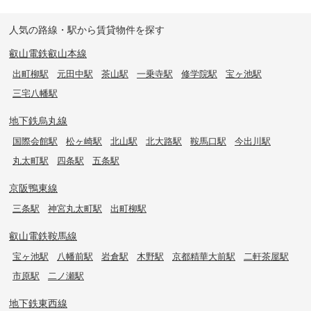
人気の路線・駅から賃貸物件を探す
叡山電鉄叡山本線
出町柳駅
元田中駅
茶山駅
一乗寺駅
修学院駅
宝ヶ池駅
三宅八幡駅
地下鉄烏丸線
国際会館駅
松ヶ崎駅
北山駅
北大路駅
鞍馬口駅
今出川駅
丸太町駅
四条駅
五条駅
京阪鴨東線
三条駅
神宮丸太町駅
出町柳駅
叡山電鉄鞍馬線
宝ヶ池駅
八幡前駅
岩倉駅
木野駅
京都精華大前駅
二軒茶屋駅
市原駅
二ノ瀬駅
地下鉄東西線