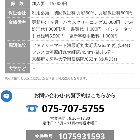
保 険
加入要 15,000円
保証会社
利用必須 初回保証料:月額30%、月額保証料800円
金銭備考
更新料: 1ヶ月
ハウスクリーニング33,000円 ごみ
処理代1,000円/月 書類代11,000円 インターネッ
ト登録料5,500円 更新事務手数料11,000円
周辺施設
ファミリーマート河原町丸太町店/263m (徒歩4分)
フレスコ河原町丸太町店/454m (徒歩6分)
京都府立医科大学附属病院/663m (徒歩9分)
大学など
－
表示の情報と現況に差異がある場合は現況優先となります。
お問い合わせ·内覧予約は
こちらから
075-707-5755
営業時間：9:30～18:30
定休日：5月～11月の毎週水曜日
1075931593
物件番号