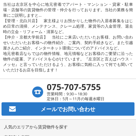
当社は左京区を中心に地元密着でアパート・マンション・貸家・駐車
場・店舗等の賃貸物件の管理・仲介を行っております。当社の業務を簡
単にご説明しますと…
【管理・北白川店】 家主様よりお預かりした物件の入居者募集をはじ
め日常の清掃、メンテナンス、クレーム処理、家賃等の入金管理、退去
時の立会・リフォーム・清算など。
【仲介・京都大学前店】 当社にご来店いただいたお客様、お問い合わ
せいただいたお客様への物件紹介、ご案内、契約手続きなど。また引越
屋さんのご紹介、インターネット環境についてのアドバイスなど。
地元密着店ならではの物件情報、地元情報などお客様のご要望に沿った
物件の提案、アドバイスを心がけています。『左京区と言えばハウス・
メッセ』と言っていただけるよう、お客様に気軽に入って何でも聞いて
いただけるお店を目指します！
075-707-5755
営業時間：9:30～18:30
定休日：5月～11月の毎週水曜日
メールで
お問い合わせ
人気のエリアから賃貸物件を探す