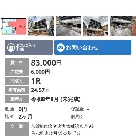
特選物件
ハウスメーカー施工特集！
路線·駅から探す
IT重説について
お気に入り
お問い合わせ
登録
スタッフ紹介
83,000
円
賃 料
6,000円
共益費
賃貸管理の北白川店
1R
間取り
店舗情報·アクセス
24.57㎡
専有面積
令和8年8月 (未完成)
築年月
会社概要
0円
－
敷 金
保証金
2ヶ月
－
礼 金
解約引
メールでお問い合わせ
交 通
京阪鴨東線 神宮丸太町駅 徒歩9分
烏丸線 丸太町駅 徒歩13分