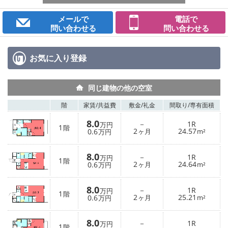
メールで
電話で
問い合わせる
問い合わせる
お気に入り
登録
同じ建物の他の空室
階
家賃/
共益費
敷金/
礼金
間取り/
専有面積
8.0
－
1R
万円
1
階
2
24.57
0.6
ヶ月
m²
万円
8.0
－
1R
万円
1
階
2
24.64
0.6
ヶ月
m²
万円
8.0
－
1R
万円
1
階
2
25.21
0.6
ヶ月
m²
万円
8.0
－
1R
万円
1
階