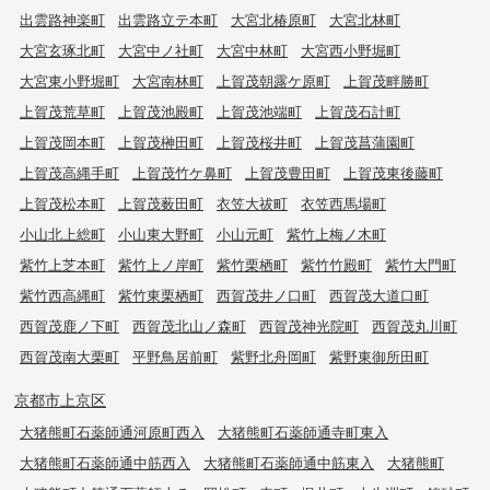
出雲路神楽町
出雲路立テ本町
大宮北椿原町
大宮北林町
大宮玄琢北町
大宮中ノ社町
大宮中林町
大宮西小野堀町
大宮東小野堀町
大宮南林町
上賀茂朝露ケ原町
上賀茂畔勝町
上賀茂荒草町
上賀茂池殿町
上賀茂池端町
上賀茂石計町
上賀茂岡本町
上賀茂榊田町
上賀茂桜井町
上賀茂菖蒲園町
上賀茂高縄手町
上賀茂竹ケ鼻町
上賀茂豊田町
上賀茂東後藤町
上賀茂松本町
上賀茂薮田町
衣笠大祓町
衣笠西馬場町
小山北上総町
小山東大野町
小山元町
紫竹上梅ノ木町
紫竹上芝本町
紫竹上ノ岸町
紫竹栗栖町
紫竹竹殿町
紫竹大門町
紫竹西高縄町
紫竹東栗栖町
西賀茂井ノ口町
西賀茂大道口町
西賀茂鹿ノ下町
西賀茂北山ノ森町
西賀茂神光院町
西賀茂丸川町
西賀茂南大栗町
平野鳥居前町
紫野北舟岡町
紫野東御所田町
京都市上京区
大猪熊町石薬師通河原町西入
大猪熊町石薬師通寺町東入
大猪熊町石薬師通中筋西入
大猪熊町石薬師通中筋東入
大猪熊町