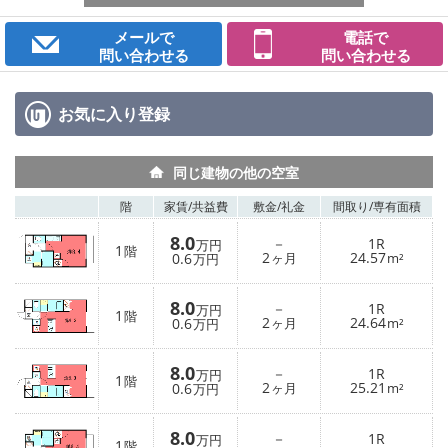
メールで
電話で
問い合わせる
問い合わせる
お気に入り
登録
同じ建物の他の空室
階
家賃/
共益費
敷金/
礼金
間取り/
専有面積
8.0
－
1R
万円
1
階
2
24.57
0.6
ヶ月
m²
万円
8.0
－
1R
万円
1
階
2
24.64
0.6
ヶ月
m²
万円
8.0
－
1R
万円
1
階
2
25.21
0.6
ヶ月
m²
万円
8.0
－
1R
万円
1
階