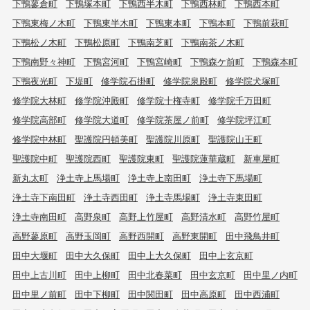
下鴨蓼倉町
下鴨塚本町
下鴨西半木町
下鴨西林町
下鴨西本町
下鴨東梅ノ木町
下鴨東半木町
下鴨東本町
下鴨本町
下鴨前萩町
下鴨松ノ木町
下鴨松原町
下鴨南芝町
下鴨南茶ノ木町
下鴨南野々神町
下鴨宮河町
下鴨宮崎町
下鴨森ケ前町
下鴨森本町
下鴨夜光町
下堤町
修学院石掛町
修学院泉殿町
修学院犬塚町
修学院大林町
修学院沖殿町
修学院十権寺町
修学院千万田町
修学院高部町
修学院大道町
修学院茶屋ノ前町
修学院坪江町
修学院中林町
聖護院円頓美町
聖護院川原町
聖護院山王町
聖護院中町
聖護院西町
聖護院東町
聖護院蓮華蔵町
新車屋町
新丸太町
浄土寺上馬場町
浄土寺上南田町
浄土寺下馬場町
浄土寺下南田町
浄土寺西田町
浄土寺馬場町
浄土寺東田町
浄土寺南田町
高野泉町
高野上竹屋町
高野清水町
高野竹屋町
高野蓼原町
高野玉岡町
高野西開町
高野東開町
田中飛鳥井町
田中大堰町
田中大久保町
田中上大久保町
田中上玄京町
田中上古川町
田中上柳町
田中北春菜町
田中玄京町
田中里ノ内町
田中里ノ前町
田中下柳町
田中関田町
田中高原町
田中西浦町