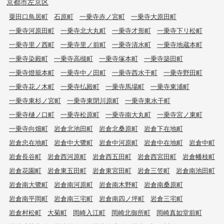
京都市左京区
粟田口鳥居町
石原町
一乗寺赤ノ宮町
一乗寺大原田町
一乗寺河原田町
一乗寺北大丸町
一乗寺才形町
一乗寺下リ松町
一乗寺里ノ西町
一乗寺里ノ前町
一乗寺清水町
一乗寺地蔵本町
一乗寺染殿町
一乗寺高槻町
一乗寺塚本町
一乗寺築田町
一乗寺燈籠本町
一乗寺中ノ田町
一乗寺西水干町
一乗寺野田町
一乗寺花ノ木町
一乗寺払殿町
一乗寺馬場町
一乗寺東浦町
一乗寺東杉ノ宮町
一乗寺東閉川原町
一乗寺東水干町
一乗寺樋ノ口町
一乗寺松原町
一乗寺南大丸町
一乗寺宮ノ東町
一乗寺向畑町
岩倉北池田町
岩倉北桑原町
岩倉下在地町
岩倉忠在地町
岩倉中大鷺町
岩倉中河原町
岩倉中在地町
岩倉中町
岩倉長谷町
岩倉西河原町
岩倉西五田町
岩倉西宮田町
岩倉幡枝町
岩倉花園町
岩倉東五田町
岩倉東宮田町
岩倉三笠町
岩倉南池田町
岩倉南大鷺町
岩倉南河原町
岩倉南木野町
岩倉南桑原町
岩倉南平岡町
岩倉南三宅町
岩倉南四ノ坪町
岩倉三宅町
岩倉村松町
大菊町
岡崎入江町
岡崎北御所町
岡崎真如堂前町