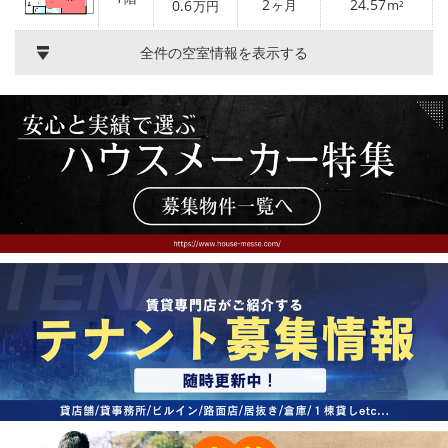
2
24.57
0.6
ヶ月
m²
万円
全件の空室情報を表示する