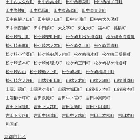
田中西大久保町
田中西高原町
田中西春菜町
田中西樋ノ口町
田中野神町
田中馬場町
田中東高原町
田中東春菜町
田中東樋ノ口町
田中樋ノ口町
田中古川町
田中南大久保町
田中南西浦町
田中門前町
大文字町
東丸太町
福本町
孫橋町
松ケ崎泉川町
松ケ崎壱町田町
松ケ崎井出ケ海道町
松ケ崎今海道町
松ケ崎海尻町
松ケ崎木ノ本町
松ケ崎久土町
松ケ崎雲路町
松ケ崎小竹薮町
松ケ崎御所ノ内町
松ケ崎桜木町
松ケ崎三反長町
松ケ崎芝本町
松ケ崎修理式町
松ケ崎正田町
松ケ崎杉ケ海道町
松ケ崎西山
松ケ崎樋ノ上町
松ケ崎堀町
松ケ崎横縄手町
松ケ崎六ノ坪町
山端壱町田町
山端大君町
山端大塚町
山端川原町
山端川端町
山端滝ケ鼻町
山端大城田町
山端橋ノ本町
山端森本町
山端柳ケ坪町
吉田泉殿町
吉田牛ノ宮町
吉田神楽岡町
吉田上阿達町
吉田上大路町
吉田近衛町
吉田下阿達町
吉田下大路町
吉田中阿達町
吉田中大路町
吉田二本松町
吉田本町
和国町
京都市北区