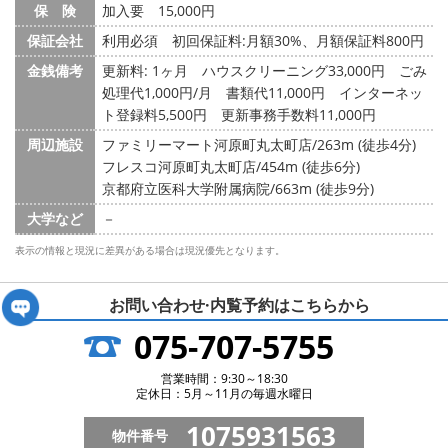
保 険
加入要 15,000円
保証会社
利用必須 初回保証料:月額30%、月額保証料800円
金銭備考
更新料: 1ヶ月
ハウスクリーニング33,000円 ごみ
処理代1,000円/月 書類代11,000円 インターネッ
ト登録料5,500円 更新事務手数料11,000円
周辺施設
ファミリーマート河原町丸太町店/263m (徒歩4分)
フレスコ河原町丸太町店/454m (徒歩6分)
京都府立医科大学附属病院/663m (徒歩9分)
大学など
－
表示の情報と現況に差異がある場合は現況優先となります。
お問い合わせ·内覧予約は
こちらから
075-707-5755
営業時間：9:30～18:30
定休日：5月～11月の毎週水曜日
1075931563
物件番号