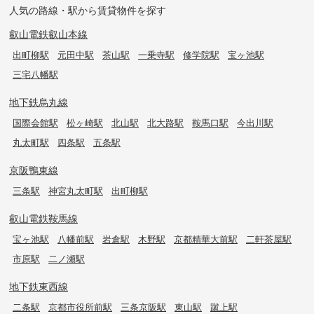
人気の路線・駅から賃貸物件を探す
叡山電鉄叡山本線
出町柳駅
元田中駅
茶山駅
一乗寺駅
修学院駅
宝ヶ池駅
三宅八幡駅
地下鉄烏丸線
国際会館駅
松ヶ崎駅
北山駅
北大路駅
鞍馬口駅
今出川駅
丸太町駅
四条駅
五条駅
京阪鴨東線
三条駅
神宮丸太町駅
出町柳駅
叡山電鉄鞍馬線
宝ヶ池駅
八幡前駅
岩倉駅
木野駅
京都精華大前駅
二軒茶屋駅
市原駅
二ノ瀬駅
地下鉄東西線
二条駅
京都市役所前駅
三条京阪駅
東山駅
蹴上駅