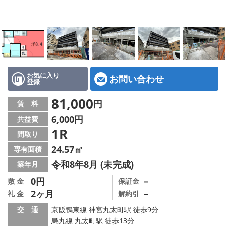
特選物件
ハウスメーカー施工特集！
路線·駅から探す
IT重説について
お気に入り
お問い合わせ
登録
スタッフ紹介
81,000
円
賃 料
6,000円
共益費
賃貸管理の北白川店
1R
間取り
店舗情報·アクセス
24.57㎡
専有面積
令和8年8月 (未完成)
築年月
会社概要
0円
－
敷 金
保証金
2ヶ月
－
礼 金
解約引
メールでお問い合わせ
交 通
京阪鴨東線 神宮丸太町駅 徒歩9分
烏丸線 丸太町駅 徒歩13分