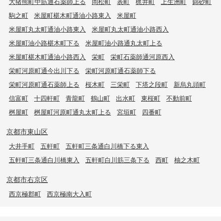
大猪熊町中筋通石薬師上る
岡松町
表町
梶井町
上生洲町
錦砂町
駒之町
米屋町椹木町通油小路東入
米屋町
米屋町丸太町通油小路東入
米屋町丸太町通油小路西入
米屋町油小路椹木町下る
米屋町油小路通丸太町上る
米屋町椹木町通油小路西入
栄町
栄町石薬師通河原西入
栄町河原町通今出川下る
栄町河原町通石薬師下る
栄町河原町通石薬師上る
桜木町
三栄町
下塔之段町
新烏丸頭町
信富町
十四軒町
青龍町
鶴山町
出水町
東桜町
不動前町
桝屋町
桝屋町河原町通丸太町上る
宮垣町
四番町
京都市東山区
大井手町
五軒町
五軒町三条通白川橋下る東入
五軒町三条通白川橋東入
五軒町白川筋三条下る
西町
柚之木町
京都市右京区
西京極郡町
西京極南大入町