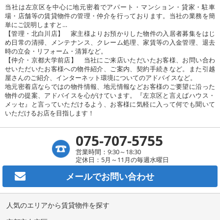
当社は左京区を中心に地元密着でアパート・マンション・貸家・駐車
場・店舗等の賃貸物件の管理・仲介を行っております。当社の業務を簡
単にご説明しますと…
【管理・北白川店】 家主様よりお預かりした物件の入居者募集をはじ
め日常の清掃、メンテナンス、クレーム処理、家賃等の入金管理、退去
時の立会・リフォーム・清算など。
【仲介・京都大学前店】 当社にご来店いただいたお客様、お問い合わ
せいただいたお客様への物件紹介、ご案内、契約手続きなど。また引越
屋さんのご紹介、インターネット環境についてのアドバイスなど。
地元密着店ならではの物件情報、地元情報などお客様のご要望に沿った
物件の提案、アドバイスを心がけています。『左京区と言えばハウス・
メッセ』と言っていただけるよう、お客様に気軽に入って何でも聞いて
いただけるお店を目指します！
075-707-5755
営業時間：9:30～18:30
定休日：5月～11月の毎週水曜日
メールで
お問い合わせ
人気のエリアから賃貸物件を探す