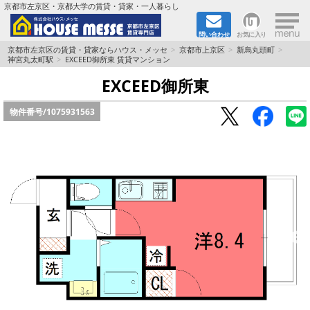
×
京都市左京区・京都大学の賃貸・貸家・一人暮らし
問い合わせ
お気に入り
TOPページ
京都市左京区の賃貸・貸家ならハウス・メッセ
京都市上京区
新烏丸頭町
神宮丸太町駅
EXCEED御所東 賃貸マンション
地図から検索
EXCEED御所東
物件番号/
1075931563
地域から検索
京都大学＆京都芸術大学生さんに
書類DL & 入居者さまへ
家族で住むならマンション？賃家？
一人暮らしの物件特集
ペット相談OKの賃貸！