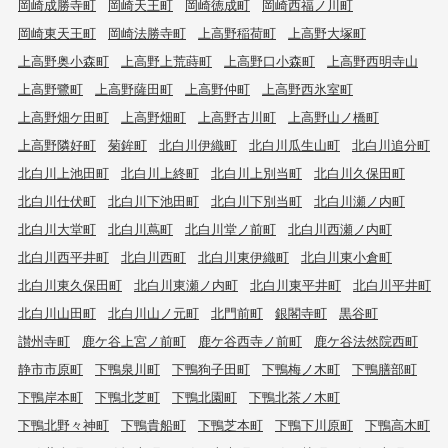
岡崎成勝寺町
岡崎天王町
岡崎徳成町
岡崎西福ノ川町
岡崎東天王町
岡崎法勝寺町
上高野稲荷町
上高野大塚町
上高野奥小森町
上高野上荒蒔町
上高野口小森町
上高野西明寺山
上高野鷺町
上高野薩田町
上高野仲町
上高野西氷室町
上高野畑ケ田町
上高野畑町
上高野古川町
上高野山ノ橋町
上高野隣好町
菊鉾町
北白川伊織町
北白川瓜生山町
北白川追分町
北白川上池田町
北白川上終町
北白川上別当町
北白川久保田町
北白川仕伏町
北白川下池田町
北白川下別当町
北白川瀬ノ内町
北白川大堂町
北白川蔦町
北白川堂ノ前町
北白川西瀬ノ内町
北白川西平井町
北白川西町
北白川東伊織町
北白川東小倉町
北白川東久保田町
北白川東瀬ノ内町
北白川東平井町
北白川平井町
北白川山田町
北白川山ノ元町
北門前町
銀閣寺町
黒谷町
讃州寺町
鹿ケ谷上宮ノ前町
鹿ケ谷西寺ノ前町
鹿ケ谷法然院西町
静市市原町
下鴨泉川町
下鴨狗子田町
下鴨梅ノ木町
下鴨膳部町
下鴨岸本町
下鴨北芝町
下鴨北園町
下鴨北茶ノ木町
下鴨北野々神町
下鴨貴船町
下鴨芝本町
下鴨下川原町
下鴨高木町