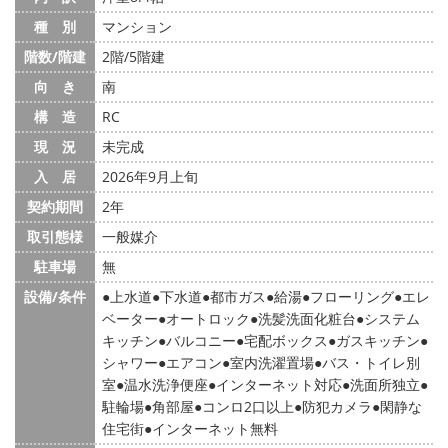
種 別
マンション
階数/階建
2階/5階建
向 き
南
構 造
RC
現 況
未完成
入 居
2026年9月上旬
契約期間
2年
取引態様
一般媒介
駐車場
無
設備/条件
上水道
下水道
都市ガス
給湯
フローリング
エレ
ベーター
オートロック
洗髪洗面化粧台
システム
キッチン
バルコニー
宅配ボックス
ガスキッチン
シャワー
エアコン
室内洗濯置場
バス・トイレ別
室
温水洗浄便座
インターネット対応
洗面所独立
駐輪場
角部屋
コンロ2口以上
防犯カメラ
閑静な
住宅街
インターネット無料