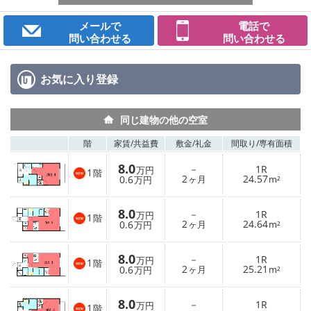
メールで
電話で
問い合わせる
問い合わせる
お気に入り
登録
同じ建物の他の空室
階
家賃/
共益費
敷金/
礼金
間取り/
専有面積
8.0
－
1R
万円
1
階
2
24.57
0.6
ヶ月
m²
万円
8.0
－
1R
万円
1
階
2
24.64
0.6
ヶ月
m²
万円
8.0
－
1R
万円
1
階
2
25.21
0.6
ヶ月
m²
万円
8.0
－
1R
万円
1
階