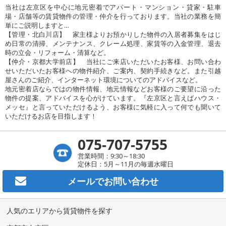
当社は左京区を中心に地元密着でアパート・マンション・貸家・駐車
場・店舗等の賃貸物件の管理・仲介を行っております。当社の業務を簡
単にご説明しますと…
【管理・北白川店】 家主様よりお預かりした物件の入居者募集をはじ
め日常の清掃、メンテナンス、クレーム処理、家賃等の入金管理、退去
時の立会・リフォーム・清算など。
【仲介・京都大学前店】 当社にご来店いただいたお客様、お問い合わ
せいただいたお客様への物件紹介、ご案内、契約手続きなど。また引越
屋さんのご紹介、インターネット環境についてのアドバイスなど。
地元密着店ならではの物件情報、地元情報などお客様のご要望に沿った
物件の提案、アドバイスを心がけています。『左京区と言えばハウス・
メッセ』と言っていただけるよう、お客様に気軽に入って何でも聞いて
いただけるお店を目指します！
075-707-5755
営業時間：9:30～18:30
定休日：5月～11月の毎週水曜日
メールで
お問い合わせ
人気のエリアから賃貸物件を探す