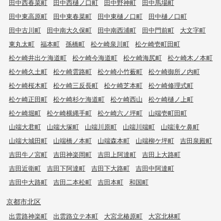
田中西春菜町
田中西樋ノ口町
田中野神町
田中馬場町
田中東高原町
田中東春菜町
田中東樋ノ口町
田中樋ノ口町
田中古川町
田中南大久保町
田中南西浦町
田中門前町
大文字町
東丸太町
福本町
孫橋町
松ケ崎泉川町
松ケ崎壱町田町
松ケ崎井出ケ海道町
松ケ崎今海道町
松ケ崎海尻町
松ケ崎木ノ本町
松ケ崎久土町
松ケ崎雲路町
松ケ崎小竹薮町
松ケ崎御所ノ内町
松ケ崎桜木町
松ケ崎三反長町
松ケ崎芝本町
松ケ崎修理式町
松ケ崎正田町
松ケ崎杉ケ海道町
松ケ崎西山
松ケ崎樋ノ上町
松ケ崎堀町
松ケ崎横縄手町
松ケ崎六ノ坪町
山端壱町田町
山端大君町
山端大塚町
山端川原町
山端川端町
山端滝ケ鼻町
山端大城田町
山端橋ノ本町
山端森本町
山端柳ケ坪町
吉田泉殿町
吉田牛ノ宮町
吉田神楽岡町
吉田上阿達町
吉田上大路町
吉田近衛町
吉田下阿達町
吉田下大路町
吉田中阿達町
吉田中大路町
吉田二本松町
吉田本町
和国町
京都市北区
出雲路神楽町
出雲路立テ本町
大宮北椿原町
大宮北林町