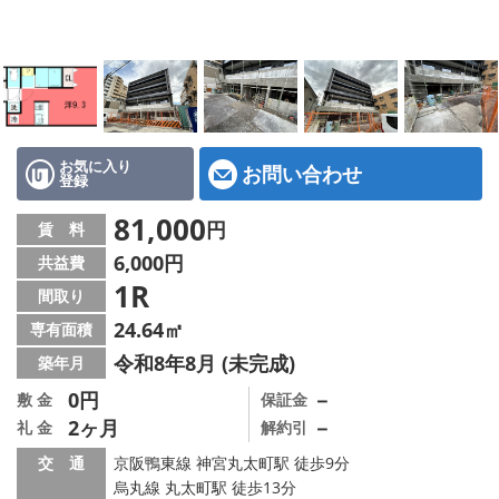
特選物件
ハウスメーカー施工特集！
路線·駅から探す
IT重説について
お気に入り
お問い合わせ
登録
スタッフ紹介
81,000
円
賃 料
6,000円
共益費
賃貸管理の北白川店
1R
間取り
店舗情報·アクセス
24.64㎡
専有面積
令和8年8月 (未完成)
築年月
会社概要
0円
－
敷 金
保証金
2ヶ月
－
礼 金
解約引
メールでお問い合わせ
交 通
京阪鴨東線 神宮丸太町駅 徒歩9分
烏丸線 丸太町駅 徒歩13分