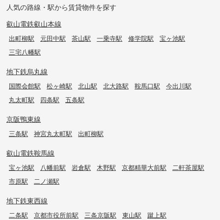
人気の路線・駅から賃貸物件を探す
叡山電鉄叡山本線
出町柳駅
元田中駅
茶山駅
一乗寺駅
修学院駅
宝ヶ池駅
三宅八幡駅
地下鉄烏丸線
国際会館駅
松ヶ崎駅
北山駅
北大路駅
鞍馬口駅
今出川駅
丸太町駅
四条駅
五条駅
京阪鴨東線
三条駅
神宮丸太町駅
出町柳駅
叡山電鉄鞍馬線
宝ヶ池駅
八幡前駅
岩倉駅
木野駅
京都精華大前駅
二軒茶屋駅
市原駅
二ノ瀬駅
地下鉄東西線
二条駅
京都市役所前駅
三条京阪駅
東山駅
蹴上駅