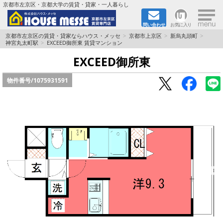
×
京都市左京区・京都大学の賃貸・貸家・一人暮らし
問い合わせ
お気に入り
TOPページ
京都市左京区の賃貸・貸家ならハウス・メッセ
京都市上京区
新烏丸頭町
神宮丸太町駅
EXCEED御所東 賃貸マンション
地図から検索
EXCEED御所東
物件番号/
1075931591
地域から検索
京都大学＆京都芸術大学生さんに
書類DL & 入居者さまへ
家族で住むならマンション？賃家？
一人暮らしの物件特集
ペット相談OKの賃貸！