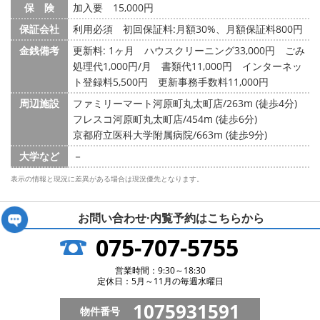
保 険
加入要 15,000円
保証会社
利用必須 初回保証料:月額30%、月額保証料800円
金銭備考
更新料: 1ヶ月
ハウスクリーニング33,000円 ごみ
処理代1,000円/月 書類代11,000円 インターネッ
ト登録料5,500円 更新事務手数料11,000円
周辺施設
ファミリーマート河原町丸太町店/263m (徒歩4分)
フレスコ河原町丸太町店/454m (徒歩6分)
京都府立医科大学附属病院/663m (徒歩9分)
大学など
－
表示の情報と現況に差異がある場合は現況優先となります。
お問い合わせ·内覧予約は
こちらから
075-707-5755
営業時間：9:30～18:30
定休日：5月～11月の毎週水曜日
1075931591
物件番号