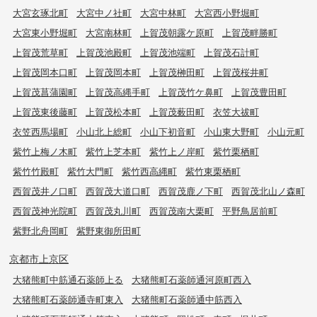
大宮玄琢北町
大宮中ノ社町
大宮中林町
大宮西小野堀町
大宮東小野堀町
大宮南林町
上賀茂朝露ケ原町
上賀茂畔勝町
上賀茂荒草町
上賀茂池殿町
上賀茂池端町
上賀茂石計町
上賀茂岡本口町
上賀茂岡本町
上賀茂榊田町
上賀茂桜井町
上賀茂菖蒲園町
上賀茂高縄手町
上賀茂竹ケ鼻町
上賀茂豊田町
上賀茂東後藤町
上賀茂松本町
上賀茂薮田町
衣笠大祓町
衣笠西馬場町
小山北上総町
小山下初音町
小山東大野町
小山元町
紫竹上梅ノ木町
紫竹上芝本町
紫竹上ノ岸町
紫竹栗栖町
紫竹竹殿町
紫竹大門町
紫竹西高縄町
紫竹東栗栖町
西賀茂井ノ口町
西賀茂大道口町
西賀茂鹿ノ下町
西賀茂北山ノ森町
西賀茂神光院町
西賀茂丸川町
西賀茂南大栗町
平野鳥居前町
紫野北舟岡町
紫野東御所田町
京都市上京区
大猪熊町中筋通石薬師上る
大猪熊町石薬師通河原町西入
大猪熊町石薬師通寺町東入
大猪熊町石薬師通中筋西入