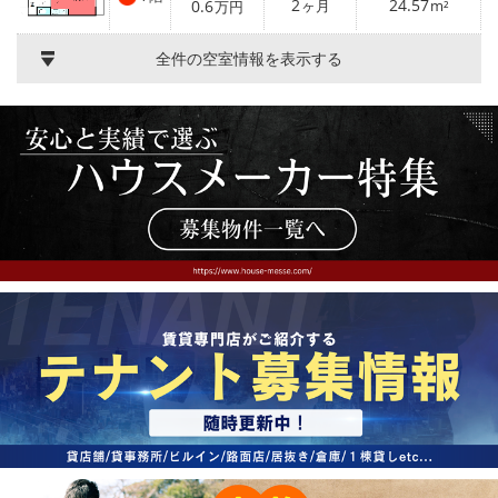
2
24.57
0.6
ヶ月
m²
万円
全件の空室情報を表示する