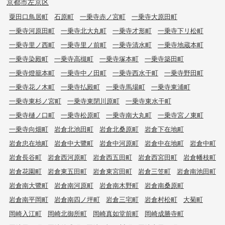
京都市左京区
粟田口鳥居町
石原町
一乗寺赤ノ宮町
一乗寺大原田町
一乗寺河原田町
一乗寺北大丸町
一乗寺才形町
一乗寺下リ松町
一乗寺里ノ西町
一乗寺里ノ前町
一乗寺清水町
一乗寺地蔵本町
一乗寺染殿町
一乗寺高槻町
一乗寺塚本町
一乗寺築田町
一乗寺燈籠本町
一乗寺中ノ田町
一乗寺西水干町
一乗寺野田町
一乗寺花ノ木町
一乗寺払殿町
一乗寺馬場町
一乗寺東浦町
一乗寺東杉ノ宮町
一乗寺東閉川原町
一乗寺東水干町
一乗寺樋ノ口町
一乗寺松原町
一乗寺南大丸町
一乗寺宮ノ東町
一乗寺向畑町
岩倉北池田町
岩倉北桑原町
岩倉下在地町
岩倉忠在地町
岩倉中大鷺町
岩倉中河原町
岩倉中在地町
岩倉中町
岩倉長谷町
岩倉西河原町
岩倉西五田町
岩倉西宮田町
岩倉幡枝町
岩倉花園町
岩倉東五田町
岩倉東宮田町
岩倉三笠町
岩倉南池田町
岩倉南大鷺町
岩倉南河原町
岩倉南木野町
岩倉南桑原町
岩倉南平岡町
岩倉南四ノ坪町
岩倉三宅町
岩倉村松町
大菊町
岡崎入江町
岡崎北御所町
岡崎真如堂前町
岡崎成勝寺町