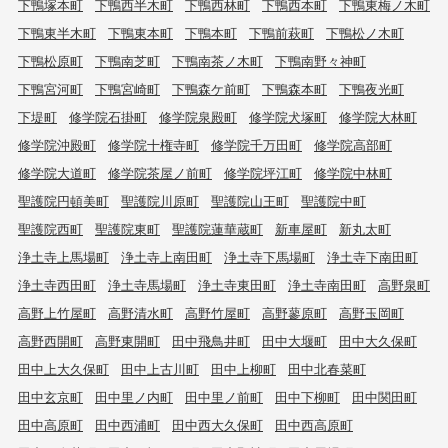
下鴨塚本町
下鴨西半木町
下鴨西林町
下鴨西本町
下鴨東梅ノ木町
下鴨東半木町
下鴨東本町
下鴨本町
下鴨前萩町
下鴨松ノ木町
下鴨松原町
下鴨南芝町
下鴨南茶ノ木町
下鴨南野々神町
下鴨宮河町
下鴨宮崎町
下鴨森ケ前町
下鴨森本町
下鴨夜光町
下堤町
修学院石掛町
修学院泉殿町
修学院犬塚町
修学院大林町
修学院沖殿町
修学院十権寺町
修学院千万田町
修学院高部町
修学院大道町
修学院茶屋ノ前町
修学院坪江町
修学院中林町
聖護院円頓美町
聖護院川原町
聖護院山王町
聖護院中町
聖護院西町
聖護院東町
聖護院蓮華蔵町
新車屋町
新丸太町
浄土寺上馬場町
浄土寺上南田町
浄土寺下馬場町
浄土寺下南田町
浄土寺西田町
浄土寺馬場町
浄土寺東田町
浄土寺南田町
高野泉町
高野上竹屋町
高野清水町
高野竹屋町
高野蓼原町
高野玉岡町
高野西開町
高野東開町
田中飛鳥井町
田中大堰町
田中大久保町
田中上大久保町
田中上古川町
田中上柳町
田中北春菜町
田中玄京町
田中里ノ内町
田中里ノ前町
田中下柳町
田中関田町
田中高原町
田中西浦町
田中西大久保町
田中西高原町