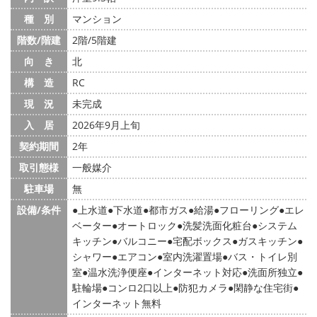
種 別
マンション
階数/階建
2階/5階建
向 き
北
構 造
RC
現 況
未完成
入 居
2026年9月上旬
契約期間
2年
取引態様
一般媒介
駐車場
無
設備/条件
上水道
下水道
都市ガス
給湯
フローリング
エレ
ベーター
オートロック
洗髪洗面化粧台
システム
キッチン
バルコニー
宅配ボックス
ガスキッチン
シャワー
エアコン
室内洗濯置場
バス・トイレ別
室
温水洗浄便座
インターネット対応
洗面所独立
駐輪場
コンロ2口以上
防犯カメラ
閑静な住宅街
インターネット無料