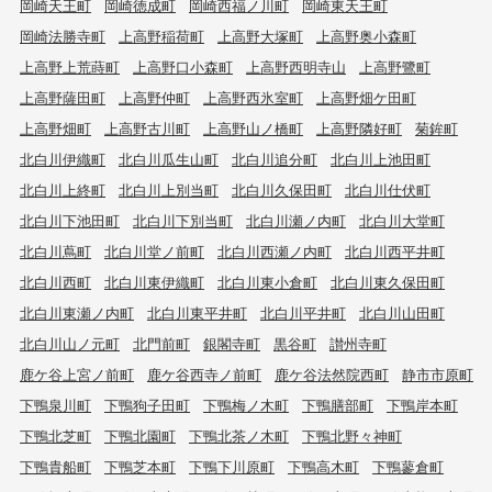
岡崎天王町
岡崎徳成町
岡崎西福ノ川町
岡崎東天王町
岡崎法勝寺町
上高野稲荷町
上高野大塚町
上高野奥小森町
上高野上荒蒔町
上高野口小森町
上高野西明寺山
上高野鷺町
上高野薩田町
上高野仲町
上高野西氷室町
上高野畑ケ田町
上高野畑町
上高野古川町
上高野山ノ橋町
上高野隣好町
菊鉾町
北白川伊織町
北白川瓜生山町
北白川追分町
北白川上池田町
北白川上終町
北白川上別当町
北白川久保田町
北白川仕伏町
北白川下池田町
北白川下別当町
北白川瀬ノ内町
北白川大堂町
北白川蔦町
北白川堂ノ前町
北白川西瀬ノ内町
北白川西平井町
北白川西町
北白川東伊織町
北白川東小倉町
北白川東久保田町
北白川東瀬ノ内町
北白川東平井町
北白川平井町
北白川山田町
北白川山ノ元町
北門前町
銀閣寺町
黒谷町
讃州寺町
鹿ケ谷上宮ノ前町
鹿ケ谷西寺ノ前町
鹿ケ谷法然院西町
静市市原町
下鴨泉川町
下鴨狗子田町
下鴨梅ノ木町
下鴨膳部町
下鴨岸本町
下鴨北芝町
下鴨北園町
下鴨北茶ノ木町
下鴨北野々神町
下鴨貴船町
下鴨芝本町
下鴨下川原町
下鴨高木町
下鴨蓼倉町