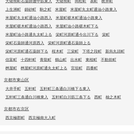
大猪熊町石薬師通中筋東入
大猪熊町
岡松町
表町
梶井町
上生洲町
錦砂町
駒之町
米屋町
米屋町丸太町通油小路東入
米屋町丸太町通油小路西入
米屋町椹木町通油小路東入
米屋町椹木町通油小路西入
米屋町油小路椹木町下る
米屋町油小路通丸太町上る
栄町河原町通今出川下る
栄町
栄町石薬師通河原西入
栄町河原町通石薬師上る
栄町河原町通石薬師下る
桜木町
三栄町
下塔之段町
新烏丸頭町
信富町
十四軒町
青龍町
鶴山町
出水町
東桜町
不動前町
桝屋町
桝屋町河原町通丸太町上る
宮垣町
四番町
京都市東山区
大井手町
五軒町
五軒町三条通白川橋下る東入
五軒町三条通白川橋東入
五軒町白川筋三条下る
西町
柚之木町
京都市右京区
西京極郡町
西京極南大入町