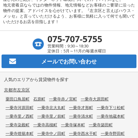
地元密着店ならではの物件情報、地元情報などお客様のご要望に沿った
物件の提案、アドバイスを心がけています。『左京区と言えばハウス・
メッセ』と言っていただけるよう、お客様に気軽に入って何でも聞いて
いただけるお店を目指します！
075-707-5755
営業時間：9:30～18:30
定休日：5月～11月の毎週水曜日
メールで
お問い合わせ
人気のエリアから賃貸物件を探す
京都市左京区
粟田口鳥居町
石原町
一乗寺赤ノ宮町
一乗寺大原田町
一乗寺河原田町
一乗寺北大丸町
一乗寺才形町
一乗寺下リ松町
一乗寺里ノ西町
一乗寺里ノ前町
一乗寺清水町
一乗寺地蔵本町
一乗寺染殿町
一乗寺高槻町
一乗寺塚本町
一乗寺築田町
一乗寺燈籠本町
一乗寺中ノ田町
一乗寺西水干町
一乗寺野田町