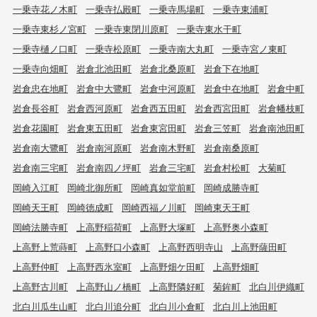
一乗寺花ノ木町
一乗寺払殿町
一乗寺馬場町
一乗寺東浦町
一乗寺東杉ノ宮町
一乗寺東閉川原町
一乗寺東水干町
一乗寺樋ノ口町
一乗寺松原町
一乗寺南大丸町
一乗寺宮ノ東町
一乗寺向畑町
岩倉北池田町
岩倉北桑原町
岩倉下在地町
岩倉忠在地町
岩倉中大鷺町
岩倉中河原町
岩倉中在地町
岩倉中町
岩倉長谷町
岩倉西河原町
岩倉西五田町
岩倉西宮田町
岩倉幡枝町
岩倉花園町
岩倉東五田町
岩倉東宮田町
岩倉三笠町
岩倉南池田町
岩倉南大鷺町
岩倉南河原町
岩倉南木野町
岩倉南桑原町
岩倉南三宅町
岩倉南四ノ坪町
岩倉三宅町
岩倉村松町
大菊町
岡崎入江町
岡崎北御所町
岡崎真如堂前町
岡崎成勝寺町
岡崎天王町
岡崎徳成町
岡崎西福ノ川町
岡崎東天王町
岡崎法勝寺町
上高野稲荷町
上高野大塚町
上高野奥小森町
上高野上荒蒔町
上高野口小森町
上高野西明寺山
上高野薩田町
上高野仲町
上高野西氷室町
上高野畑ケ田町
上高野畑町
上高野古川町
上高野山ノ橋町
上高野隣好町
菊鉾町
北白川伊織町
北白川瓜生山町
北白川追分町
北白川小倉町
北白川上池田町