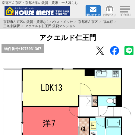
×
京都市左京区・京都大学の賃貸・貸家・一人暮らし
問い合わせ
お気に入り
TOPページ
京都市左京区の賃貸・貸家ならハウス・メッセ
京都市左京区
福本町
三条京阪駅
アクエルド仁王門 賃貸マンション
地図から検索
アクエルド仁王門
物件番号/
1075931367
地域から検索
京都大学＆京都芸術大学生さんに
書類DL & 入居者さまへ
家族で住むならマンション？賃家？
一人暮らしの物件特集
ペット相談OKの賃貸！