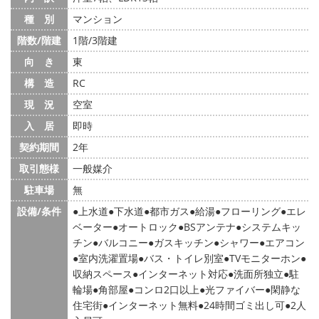
種 別
マンション
階数/階建
1階/3階建
向 き
東
構 造
RC
現 況
空室
入 居
即時
契約期間
2年
取引態様
一般媒介
駐車場
無
設備/条件
上水道
下水道
都市ガス
給湯
フローリング
エレ
ベーター
オートロック
BSアンテナ
システムキッ
チン
バルコニー
ガスキッチン
シャワー
エアコン
室内洗濯置場
バス・トイレ別室
TVモニターホン
収納スペース
インターネット対応
洗面所独立
駐
輪場
角部屋
コンロ2口以上
光ファイバー
閑静な
住宅街
インターネット無料
24時間ゴミ出し可
2人