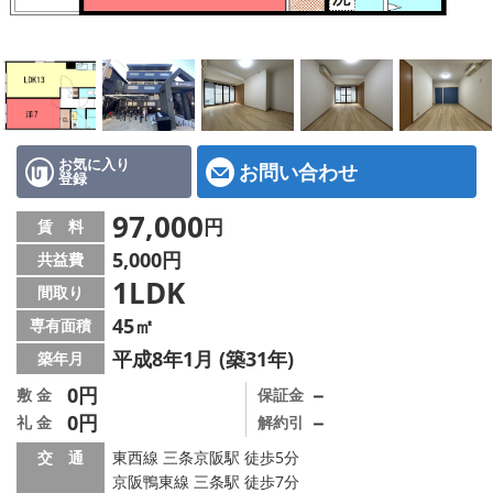
特選物件
ハウスメーカー施工特集！
路線·駅から探す
IT重説について
お気に入り
お問い合わせ
登録
スタッフ紹介
97,000
円
賃 料
5,000円
共益費
賃貸管理の北白川店
1LDK
間取り
店舗情報·アクセス
45㎡
専有面積
平成8年1月 (築31年)
築年月
会社概要
0円
－
敷 金
保証金
0円
－
礼 金
解約引
メールでお問い合わせ
交 通
東西線 三条京阪駅 徒歩5分
京阪鴨東線 三条駅 徒歩7分