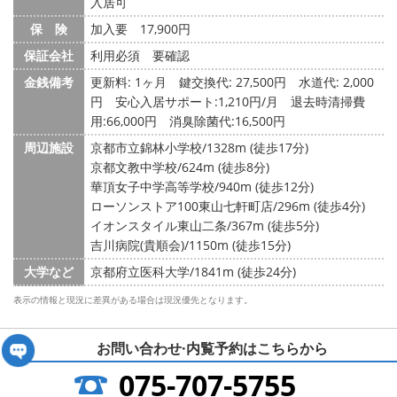
入居可
保 険
加入要 17,900円
保証会社
利用必須 要確認
金銭備考
更新料: 1ヶ月
鍵交換代: 27,500円
水道代: 2,000
円
安心入居サポート:1,210円/月 退去時清掃費
用:66,000円 消臭除菌代:16,500円
周辺施設
京都市立錦林小学校/1328m (徒歩17分)
京都文教中学校/624m (徒歩8分)
華頂女子中学高等学校/940m (徒歩12分)
ローソンストア100東山七軒町店/296m (徒歩4分)
イオンスタイル東山二条/367m (徒歩5分)
吉川病院(貴順会)/1150m (徒歩15分)
大学など
京都府立医科大学/1841m (徒歩24分)
表示の情報と現況に差異がある場合は現況優先となります。
お問い合わせ·内覧予約は
こちらから
075-707-5755