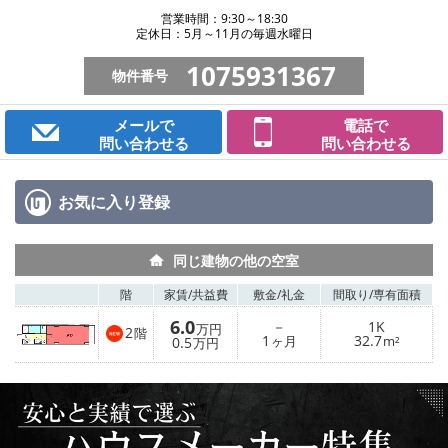
営業時間：9:30～18:30
定休日：5月～11月の毎週水曜日
1075931367
物件番号
メールで
電話で
問い合わせる
問い合わせる
お気に入り
登録
同じ建物の他の空室
階
家賃/
共益費
敷金/
礼金
間取り/
専有面積
6.0
－
1K
万円
2
階
1
32.7
0.5
ヶ月
m²
万円