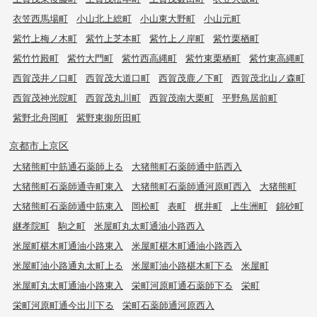
衣笠西馬場町
小山北上総町
小山東大野町
小山元町
紫竹上梅ノ木町
紫竹上芝本町
紫竹上ノ岸町
紫竹栗栖町
紫竹竹殿町
紫竹大門町
紫竹西高縄町
紫竹東栗栖町
紫竹東高縄町
西賀茂井ノ口町
西賀茂大道口町
西賀茂鹿ノ下町
西賀茂北山ノ森町
西賀茂神光院町
西賀茂丸川町
西賀茂南大栗町
平野鳥居前町
紫野北舟岡町
紫野東御所田町
京都市上京区
大猪熊町中筋通石薬師上る
大猪熊町石薬師通中筋西入
大猪熊町石薬師通寺町東入
大猪熊町石薬師通河原町西入
大猪熊町
大猪熊町石薬師通中筋東入
岡松町
表町
梶井町
上生洲町
錦砂町
継孝院町
駒之町
米屋町丸太町通油小路西入
米屋町椹木町通油小路東入
米屋町椹木町通油小路西入
米屋町油小路通丸太町上る
米屋町油小路椹木町下る
米屋町
米屋町丸太町通油小路東入
栄町河原町通石薬師下る
栄町
栄町河原町通今出川下る
栄町石薬師通河原西入