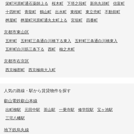
栄町河原町通石薬師上る
桜木町
下塔之段町
新烏丸頭町
信富町
十四軒町
青龍町
鶴山町
出水町
東桜町
東立売町
不動前町
桝屋町
桝屋町河原町通丸太町上る
宮垣町
四番町
京都市東山区
五軒町
五軒町三条通白川橋下る東入
五軒町三条通白川橋東入
五軒町白川筋三条下る
西町
柚之木町
京都市右京区
西京極郡町
西京極南大入町
人気の路線・駅から賃貸物件を探す
叡山電鉄叡山本線
出町柳駅
元田中駅
茶山駅
一乗寺駅
修学院駅
宝ヶ池駅
三宅八幡駅
地下鉄烏丸線