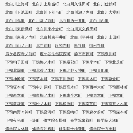
北白川上終町
北白川上別当町
北白川久保田町
北白川仕伏町
北白川下池田町
北白川下別当町
北白川瀬ノ内町
北白川大堂町
北白川蔦町
北白川堂ノ前町
北白川西平井町
北白川西町
北白川東伊織町
北白川東小倉町
北白川東久保田町
北白川東瀬ノ内町
北白川東平井町
北白川平井町
北白川山田町
北白川山ノ元町
北門前町
銀閣寺町
黒谷町
讃州寺町
鹿ケ谷西寺ノ前町
鹿ケ谷法然院西町
静市市原町
下鴨泉川町
下鴨狗子田町
下鴨梅ノ木町
下鴨膳部町
下鴨岸本町
下鴨北芝町
下鴨北園町
下鴨北茶ノ木町
下鴨北野々神町
下鴨貴船町
下鴨神殿町
下鴨芝本町
下鴨下川原町
下鴨高木町
下鴨蓼倉町
下鴨塚本町
下鴨中川原町
下鴨西高木町
下鴨西半木町
下鴨西林町
下鴨西本町
下鴨東梅ノ木町
下鴨東半木町
下鴨東本町
下鴨本町
下鴨前萩町
下鴨松ノ木町
下鴨松原町
下鴨南芝町
下鴨南茶ノ木町
下鴨南野々神町
下鴨宮河町
下鴨宮崎町
下鴨森ケ前町
下鴨森本町
下鴨夜光町
下堤町
修学院石掛町
修学院泉殿町
修学院犬塚町
修学院大林町
修学院沖殿町
修学院十権寺町
修学院千万田町