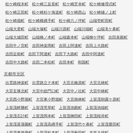
松ケ崎桜木町
松ケ崎三反長町
松ケ崎芝本町
松ケ崎修理式町
松ケ崎正田町
松ケ崎杉ケ海道町
松ケ崎西山
松ケ崎樋ノ上町
松ケ崎堀町
松ケ崎横縄手町
松ケ崎六ノ坪町
山端壱町田町
山端大君町
山端大塚町
山端川原町
山端川端町
山端滝ケ鼻町
山端大城田町
山端橋ノ本町
山端森本町
山端柳ケ坪町
吉田泉殿町
吉田牛ノ宮町
吉田神楽岡町
吉田上阿達町
吉田上大路町
吉田近衛町
吉田下阿達町
吉田下大路町
吉田中阿達町
吉田中大路町
吉田二本松町
吉田本町
和国町
京都市北区
出雲路神楽町
出雲路立テ本町
大宮北椿原町
大宮北林町
大宮玄琢北町
大宮中総門口町
大宮中ノ社町
大宮中林町
大宮西小野堀町
大宮東小野堀町
大宮南林町
上賀茂朝露ケ原町
上賀茂畔勝町
上賀茂荒草町
上賀茂池殿町
上賀茂池端町
上賀茂石計町
上賀茂岡本町
上賀茂榊田町
上賀茂桜井町
上賀茂菖蒲園町
上賀茂高縄手町
上賀茂竹ケ鼻町
上賀茂豊田町
上賀茂東後藤町
上賀茂松本町
上賀茂薮田町
衣笠大祓町