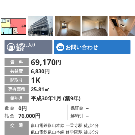
特選物件
ハウスメーカー施工特集！
路線·駅から探す
IT重説について
お気に入り
お問い合わせ
登録
スタッフ紹介
69,170
円
賃 料
6,830円
共益費
賃貸管理の北白川店
1K
間取り
店舗情報·アクセス
25.81㎡
専有面積
平成30年1月 (築9年)
築年月
会社概要
0円
－
敷 金
保証金
76,000円
－
礼 金
解約引
メールでお問い合わせ
交 通
叡山電鉄叡山本線 一乗寺駅 徒歩4分
叡山電鉄叡山本線 修学院駅 徒歩9分