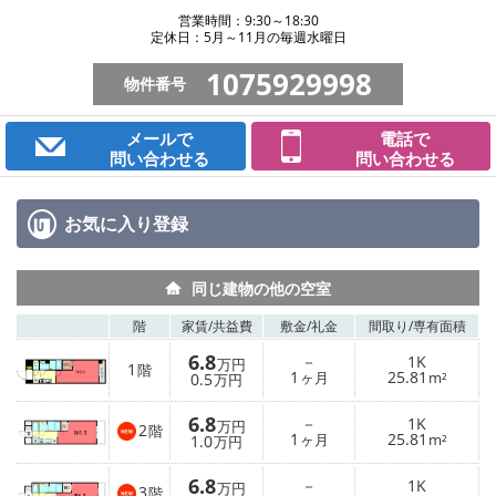
営業時間：9:30～18:30
定休日：5月～11月の毎週水曜日
1075929998
物件番号
メールで
電話で
問い合わせる
問い合わせる
お気に入り
登録
同じ建物の他の空室
階
家賃/
共益費
敷金/
礼金
間取り/
専有面積
6.8
－
1K
万円
1
階
1
25.81
0.5
ヶ月
m²
万円
6.8
－
1K
万円
2
階
1
25.81
1.0
ヶ月
m²
万円
6.8
－
1K
万円
3
階