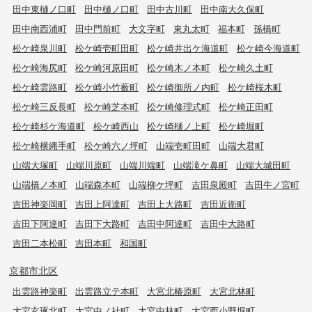
田中東樋ノ口町
田中樋ノ口町
田中古川町
田中南大久保町
田中南西浦町
田中門前町
大文字町
東丸太町
福本町
孫橋町
松ケ崎泉川町
松ケ崎壱町田町
松ケ崎井出ケ海道町
松ケ崎今海道町
松ケ崎海尻町
松ケ崎河原田町
松ケ崎木ノ本町
松ケ崎久土町
松ケ崎雲路町
松ケ崎小竹薮町
松ケ崎御所ノ内町
松ケ崎桜木町
松ケ崎三反長町
松ケ崎芝本町
松ケ崎修理式町
松ケ崎正田町
松ケ崎杉ケ海道町
松ケ崎西山
松ケ崎樋ノ上町
松ケ崎堀町
松ケ崎横縄手町
松ケ崎六ノ坪町
山端壱町田町
山端大君町
山端大塚町
山端川原町
山端川端町
山端滝ケ鼻町
山端大城田町
山端橋ノ本町
山端森本町
山端柳ケ坪町
吉田泉殿町
吉田牛ノ宮町
吉田神楽岡町
吉田上阿達町
吉田上大路町
吉田近衛町
吉田下阿達町
吉田下大路町
吉田中阿達町
吉田中大路町
吉田二本松町
吉田本町
和国町
京都市北区
出雲路神楽町
出雲路立テ本町
大宮北椿原町
大宮北林町
大宮玄琢北町
大宮中ノ社町
大宮中林町
大宮西小野堀町