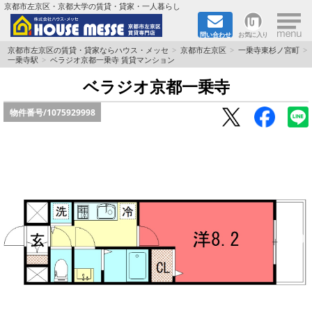
×
京都市左京区・京都大学の賃貸・貸家・一人暮らし
問い合わせ
お気に入り
TOPページ
京都市左京区の賃貸・貸家ならハウス・メッセ
京都市左京区
一乗寺東杉ノ宮町
一乗寺駅
ベラジオ京都一乗寺 賃貸マンション
地図から検索
ベラジオ京都一乗寺
物件番号/
1075929998
地域から検索
京都大学＆京都芸術大学生さんに
書類DL & 入居者さまへ
家族で住むならマンション？賃家？
一人暮らしの物件特集
ペット相談OKの賃貸！