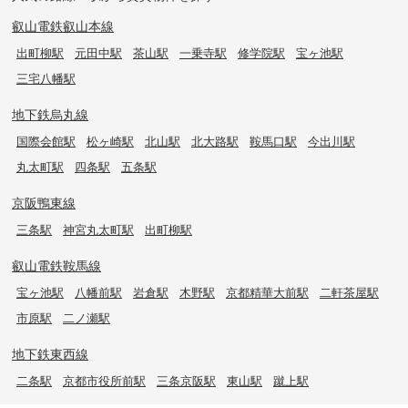
叡山電鉄叡山本線
出町柳駅
元田中駅
茶山駅
一乗寺駅
修学院駅
宝ヶ池駅
三宅八幡駅
地下鉄烏丸線
国際会館駅
松ヶ崎駅
北山駅
北大路駅
鞍馬口駅
今出川駅
丸太町駅
四条駅
五条駅
京阪鴨東線
三条駅
神宮丸太町駅
出町柳駅
叡山電鉄鞍馬線
宝ヶ池駅
八幡前駅
岩倉駅
木野駅
京都精華大前駅
二軒茶屋駅
市原駅
二ノ瀬駅
地下鉄東西線
二条駅
京都市役所前駅
三条京阪駅
東山駅
蹴上駅