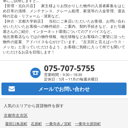
単にご説明しますと…
【管理・北白川店】 家主様よりお預かりした物件の入居者募集をはじ
め日常の清掃、メンテナンス、クレーム処理、家賃等の入金管理、退去
時の立会・リフォーム・清算など。
【仲介・京都大学前店】 当社にご来店いただいたお客様、お問い合わ
せいただいたお客様への物件紹介、ご案内、契約手続きなど。また引越
屋さんのご紹介、インターネット環境についてのアドバイスなど。
地元密着店ならではの物件情報、地元情報などお客様のご要望に沿った
物件の提案、アドバイスを心がけています。『左京区と言えばハウス・
メッセ』と言っていただけるよう、お客様に気軽に入って何でも聞いて
いただけるお店を目指します！
075-707-5755
営業時間：9:30～18:30
定休日：5月～11月の毎週水曜日
メールで
お問い合わせ
人気のエリアから賃貸物件を探す
京都市左京区
粟田口鳥居町
石原町
一乗寺赤ノ宮町
一乗寺大原田町