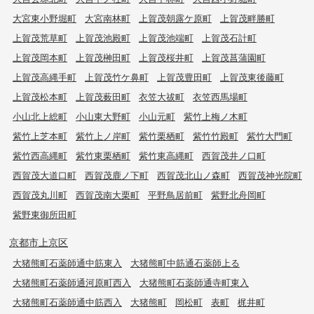
大宮東小野堀町
大宮南林町
上賀茂朝露ケ原町
上賀茂畔勝町
上賀茂荒草町
上賀茂池殿町
上賀茂池端町
上賀茂石計町
上賀茂岡本町
上賀茂榊田町
上賀茂桜井町
上賀茂菖蒲園町
上賀茂高縄手町
上賀茂竹ケ鼻町
上賀茂豊田町
上賀茂東後藤町
上賀茂松本町
上賀茂薮田町
衣笠大祓町
衣笠西馬場町
小山北上総町
小山東大野町
小山元町
紫竹上梅ノ木町
紫竹上芝本町
紫竹上ノ岸町
紫竹栗栖町
紫竹竹殿町
紫竹大門町
紫竹西高縄町
紫竹東栗栖町
紫竹東高縄町
西賀茂井ノ口町
西賀茂大道口町
西賀茂鹿ノ下町
西賀茂北山ノ森町
西賀茂神光院町
西賀茂丸川町
西賀茂南大栗町
平野鳥居前町
紫野北舟岡町
紫野東御所田町
京都市上京区
大猪熊町石薬師通中筋東入
大猪熊町中筋通石薬師上る
大猪熊町石薬師通河原町西入
大猪熊町石薬師通寺町東入
大猪熊町石薬師通中筋西入
大猪熊町
岡松町
表町
梶井町