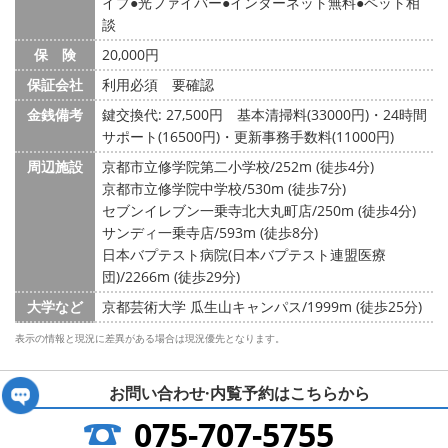
イプ
光ファイバー
インターネット無料
ペット相
談
保 険
20,000円
保証会社
利用必須 要確認
金銭備考
鍵交換代: 27,500円
基本清掃料(33000円)・24時間
サポート(16500円)・更新事務手数料(11000円)
周辺施設
京都市立修学院第二小学校/252m (徒歩4分)
京都市立修学院中学校/530m (徒歩7分)
セブンイレブン一乗寺北大丸町店/250m (徒歩4分)
サンディ一乗寺店/593m (徒歩8分)
日本バプテスト病院(日本バプテスト連盟医療
団)/2266m (徒歩29分)
大学など
京都芸術大学 瓜生山キャンパス/1999m (徒歩25分)
表示の情報と現況に差異がある場合は現況優先となります。
お問い合わせ·内覧予約は
こちらから
075-707-5755