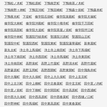
下鴨松ノ木町
下鴨松原町
下鴨南芝町
下鴨南茶ノ木町
下鴨南野々神町
下鴨宮河町
下鴨宮崎町
下鴨森ケ前町
下鴨森本町
下鴨夜光町
下堤町
修学院石掛町
修学院泉殿町
修学院犬塚町
修学院大林町
修学院沖殿町
修学院十権寺町
修学院千万田町
修学院高部町
修学院大道町
修学院茶屋ノ前町
修学院坪江町
修学院中林町
聖護院円頓美町
聖護院川原町
聖護院山王町
聖護院中町
聖護院西町
聖護院東町
聖護院蓮華蔵町
新車屋町
新丸太町
浄土寺上馬場町
浄土寺上南田町
浄土寺下馬場町
浄土寺下南田町
浄土寺西田町
浄土寺馬場町
浄土寺東田町
浄土寺南田町
高野泉町
高野上竹屋町
高野清水町
高野竹屋町
高野蓼原町
高野玉岡町
高野西開町
高野東開町
田中飛鳥井町
田中大堰町
田中大久保町
田中上大久保町
田中上玄京町
田中上古川町
田中上柳町
田中北春菜町
田中玄京町
田中里ノ内町
田中里ノ前町
田中下柳町
田中関田町
田中高原町
田中西浦町
田中西大久保町
田中西高原町
田中西春菜町
田中西樋ノ口町
田中野神町
田中馬場町
田中東高原町
田中東春菜町