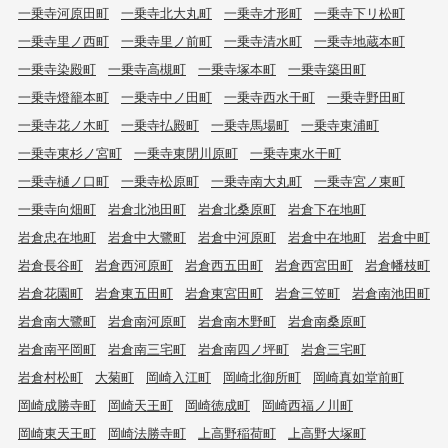
一乗寺河原田町
一乗寺北大丸町
一乗寺才形町
一乗寺下リ松町
一乗寺里ノ西町
一乗寺里ノ前町
一乗寺清水町
一乗寺地蔵本町
一乗寺染殿町
一乗寺高槻町
一乗寺塚本町
一乗寺築田町
一乗寺燈籠本町
一乗寺中ノ田町
一乗寺西水干町
一乗寺野田町
一乗寺花ノ木町
一乗寺払殿町
一乗寺馬場町
一乗寺東浦町
一乗寺東杉ノ宮町
一乗寺東閉川原町
一乗寺東水干町
一乗寺樋ノ口町
一乗寺松原町
一乗寺南大丸町
一乗寺宮ノ東町
一乗寺向畑町
岩倉北池田町
岩倉北桑原町
岩倉下在地町
岩倉忠在地町
岩倉中大鷺町
岩倉中河原町
岩倉中在地町
岩倉中町
岩倉長谷町
岩倉西河原町
岩倉西五田町
岩倉西宮田町
岩倉幡枝町
岩倉花園町
岩倉東五田町
岩倉東宮田町
岩倉三笠町
岩倉南池田町
岩倉南大鷺町
岩倉南河原町
岩倉南木野町
岩倉南桑原町
岩倉南平岡町
岩倉南三宅町
岩倉南四ノ坪町
岩倉三宅町
岩倉村松町
大菊町
岡崎入江町
岡崎北御所町
岡崎真如堂前町
岡崎成勝寺町
岡崎天王町
岡崎徳成町
岡崎西福ノ川町
岡崎東天王町
岡崎法勝寺町
上高野稲荷町
上高野大塚町