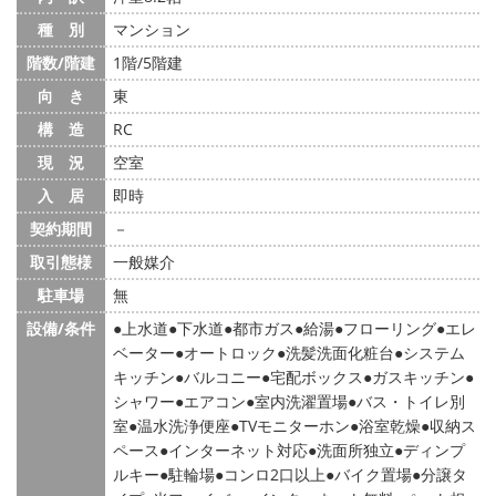
種 別
マンション
階数/階建
1階/5階建
向 き
東
構 造
RC
現 況
空室
入 居
即時
契約期間
－
取引態様
一般媒介
駐車場
無
設備/条件
上水道
下水道
都市ガス
給湯
フローリング
エレ
ベーター
オートロック
洗髪洗面化粧台
システム
キッチン
バルコニー
宅配ボックス
ガスキッチン
シャワー
エアコン
室内洗濯置場
バス・トイレ別
室
温水洗浄便座
TVモニターホン
浴室乾燥
収納ス
ペース
インターネット対応
洗面所独立
ディンプ
ルキー
駐輪場
コンロ2口以上
バイク置場
分譲タ