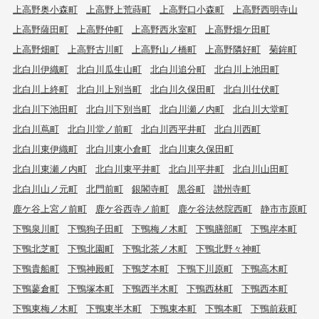
上高野奥小森町
上高野上荒蒔町
上高野口小森町
上高野西明寺山
上高野薩田町
上高野仲町
上高野西氷室町
上高野畑ケ田町
上高野畑町
上高野古川町
上高野山ノ橋町
上高野隣好町
菊鉾町
北白川伊織町
北白川瓜生山町
北白川追分町
北白川上池田町
北白川上終町
北白川上別当町
北白川久保田町
北白川仕伏町
北白川下池田町
北白川下別当町
北白川瀬ノ内町
北白川大堂町
北白川蔦町
北白川堂ノ前町
北白川西平井町
北白川西町
北白川東伊織町
北白川東小倉町
北白川東久保田町
北白川東瀬ノ内町
北白川東平井町
北白川平井町
北白川山田町
北白川山ノ元町
北門前町
銀閣寺町
黒谷町
讃州寺町
鹿ケ谷上宮ノ前町
鹿ケ谷西寺ノ前町
鹿ケ谷法然院西町
静市市原町
下鴨泉川町
下鴨狗子田町
下鴨梅ノ木町
下鴨膳部町
下鴨岸本町
下鴨北芝町
下鴨北園町
下鴨北茶ノ木町
下鴨北野々神町
下鴨貴船町
下鴨神殿町
下鴨芝本町
下鴨下川原町
下鴨高木町
下鴨蓼倉町
下鴨塚本町
下鴨西半木町
下鴨西林町
下鴨西本町
下鴨東梅ノ木町
下鴨東半木町
下鴨東本町
下鴨本町
下鴨前萩町