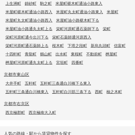
上生洲町
錦砂町
駒之町
米屋町椹木町通油小路東入
米屋町椹木町通油小路西入
米屋町丸太町通油小路東入
米屋町
米屋町丸太町通油小路西入
米屋町油小路椹木町下る
米屋町油小路通丸太町上る
栄町河原町通石薬師下る
栄町
栄町河原町通今出川下る
栄町石薬師通河原西入
栄町河原町通石薬師上る
桜木町
下塔之段町
新烏丸頭町
信富町
十四軒町
青龍町
鶴山町
出水町
東桜町
不動前町
桝屋町
桝屋町河原町通丸太町上る
宮垣町
四番町
京都市東山区
大井手町
五軒町
五軒町三条通白川橋下る東入
五軒町三条通白川橋東入
五軒町白川筋三条下る
西町
柚之木町
京都市右京区
西京極郡町
西京極南大入町
人気の路線・駅から賃貸物件を探す