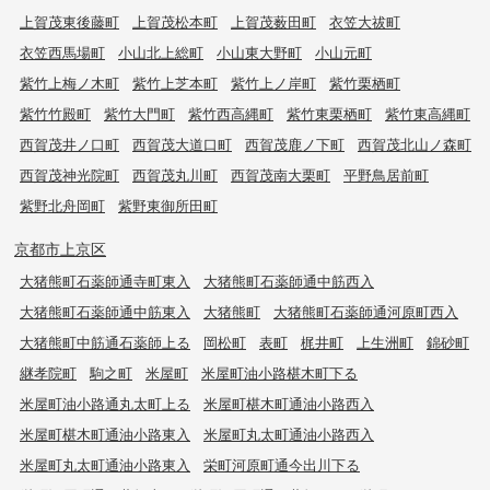
上賀茂東後藤町
上賀茂松本町
上賀茂薮田町
衣笠大祓町
衣笠西馬場町
小山北上総町
小山東大野町
小山元町
紫竹上梅ノ木町
紫竹上芝本町
紫竹上ノ岸町
紫竹栗栖町
紫竹竹殿町
紫竹大門町
紫竹西高縄町
紫竹東栗栖町
紫竹東高縄町
西賀茂井ノ口町
西賀茂大道口町
西賀茂鹿ノ下町
西賀茂北山ノ森町
西賀茂神光院町
西賀茂丸川町
西賀茂南大栗町
平野鳥居前町
紫野北舟岡町
紫野東御所田町
京都市上京区
大猪熊町石薬師通寺町東入
大猪熊町石薬師通中筋西入
大猪熊町石薬師通中筋東入
大猪熊町
大猪熊町石薬師通河原町西入
大猪熊町中筋通石薬師上る
岡松町
表町
梶井町
上生洲町
錦砂町
継孝院町
駒之町
米屋町
米屋町油小路椹木町下る
米屋町油小路通丸太町上る
米屋町椹木町通油小路西入
米屋町椹木町通油小路東入
米屋町丸太町通油小路西入
米屋町丸太町通油小路東入
栄町河原町通今出川下る