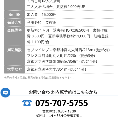
ミ出し可
2人入居可
二人入居の場合、共益費2,000円UP
保 険
加入要 15,000円
保証会社
利用必須 要確認
金銭備考
更新料: 1ヶ月
退去時HC代:38,500円 書類作成
費:8,800円 更新事務手数料:11,000円 駐輪登録
料:1,100円/台
周辺施設
セブンイレブン京都神宮丸太町店/213m (徒歩3分)
フレスコ河原町丸太町店/220m (徒歩3分)
京都大学医学部附属病院/858m (徒歩11分)
大学など
京都府立医科大学/851m (徒歩11分)
表示の情報と現況に差異がある場合は現況優先となります。
お問い合わせ·内覧予約は
こちらから
075-707-5755
営業時間：9:30～18:30
定休日：5月～11月の毎週水曜日