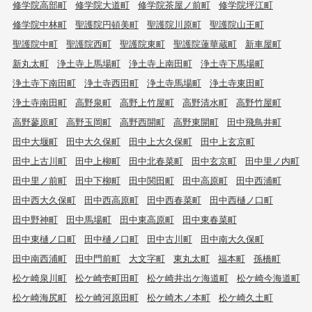
修学院高部町
修学院大道町
修学院茶屋ノ前町
修学院坪江町
修学院中林町
聖護院円頓美町
聖護院川原町
聖護院山王町
聖護院中町
聖護院西町
聖護院東町
聖護院蓮華蔵町
新車屋町
新丸太町
浄土寺上馬場町
浄土寺上南田町
浄土寺下馬場町
浄土寺下南田町
浄土寺西田町
浄土寺馬場町
浄土寺東田町
浄土寺南田町
高野泉町
高野上竹屋町
高野清水町
高野竹屋町
高野蓼原町
高野玉岡町
高野西開町
高野東開町
田中飛鳥井町
田中大堰町
田中大久保町
田中上大久保町
田中上玄京町
田中上古川町
田中上柳町
田中北春菜町
田中玄京町
田中里ノ内町
田中里ノ前町
田中下柳町
田中関田町
田中高原町
田中西浦町
田中西大久保町
田中西高原町
田中西春菜町
田中西樋ノ口町
田中野神町
田中馬場町
田中東高原町
田中東春菜町
田中東樋ノ口町
田中樋ノ口町
田中古川町
田中南大久保町
田中南西浦町
田中門前町
大文字町
東丸太町
福本町
孫橋町
松ケ崎泉川町
松ケ崎壱町田町
松ケ崎井出ケ海道町
松ケ崎今海道町
松ケ崎海尻町
松ケ崎河原田町
松ケ崎木ノ本町
松ケ崎久土町