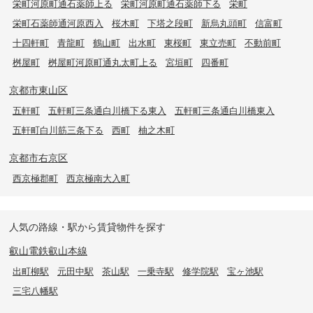
栄町河原町通石薬師上る
栄町河原町通石薬師下る
栄町
栄町石薬師通河原西入
桜木町
下塔之段町
新烏丸頭町
信富町
十四軒町
青龍町
鶴山町
出水町
東桜町
東立売町
不動前町
桝屋町
桝屋町河原町通丸太町上る
宮垣町
四番町
京都市東山区
五軒町
五軒町三条通白川橋下る東入
五軒町三条通白川橋東入
五軒町白川筋三条下る
西町
柚之木町
京都市右京区
西京極郡町
西京極南大入町
人気の路線・駅から賃貸物件を探す
叡山電鉄叡山本線
出町柳駅
元田中駅
茶山駅
一乗寺駅
修学院駅
宝ヶ池駅
三宅八幡駅