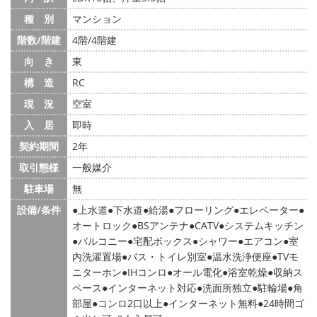
種 別
マンション
階数/階建
4階/4階建
向 き
東
構 造
RC
現 況
空室
入 居
即時
契約期間
2年
取引態様
一般媒介
駐車場
無
設備/条件
上水道
下水道
給湯
フローリング
エレベーター
オートロック
BSアンテナ
CATV
システムキッチン
バルコニー
宅配ボックス
シャワー
エアコン
室
内洗濯置場
バス・トイレ別室
温水洗浄便座
TVモ
ニターホン
IHコンロ
オール電化
浴室乾燥
収納ス
ペース
インターネット対応
洗面所独立
駐輪場
角
部屋
コンロ2口以上
インターネット無料
24時間ゴ