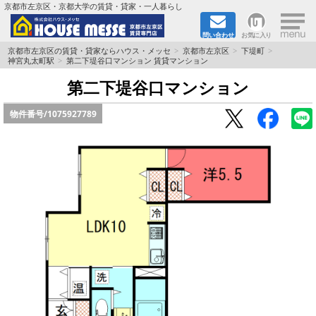
×
京都市左京区・京都大学の賃貸・貸家・一人暮らし
問い合わせ
お気に入り
TOPページ
京都市左京区の賃貸・貸家ならハウス・メッセ
京都市左京区
下堤町
神宮丸太町駅
第二下堤谷口マンション 賃貸マンション
地図から検索
第二下堤谷口マンション
物件番号/
1075927789
地域から検索
京都大学＆京都芸術大学生さんに
書類DL & 入居者さまへ
家族で住むならマンション？賃家？
一人暮らしの物件特集
ペット相談OKの賃貸！