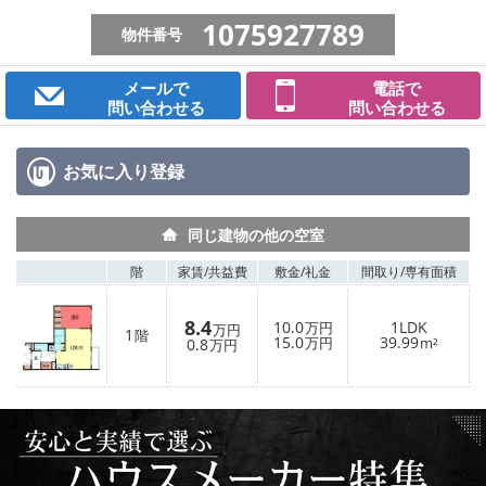
1075927789
物件番号
メールで
電話で
問い合わせる
問い合わせる
お気に入り
登録
同じ建物の他の空室
階
家賃/
共益費
敷金/
礼金
間取り/
専有面積
8.4
10.0
1LDK
万円
万円
1
階
15.0
39.99
0.8
万円
m²
万円