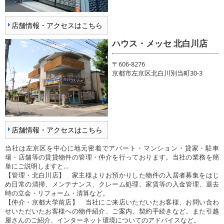
店舗情報・アクセスはこちら
ハウス・メッセ 北白川店
〒606-8276
京都市左京区北白川別当町30-3
店舗情報・アクセスはこちら
当社は左京区を中心に地元密着でアパート・マンション・貸家・駐車
場・店舗等の賃貸物件の管理・仲介を行っております。当社の業務を簡
単にご説明しますと…
【管理・北白川店】 家主様よりお預かりした物件の入居者募集をはじ
め日常の清掃、メンテナンス、クレーム処理、家賃等の入金管理、退去
時の立会・リフォーム・清算など。
【仲介・京都大学前店】 当社にご来店いただいたお客様、お問い合わ
せいただいたお客様への物件紹介、ご案内、契約手続きなど。また引越
屋さんのご紹介、インターネット環境についてのアドバイスなど。