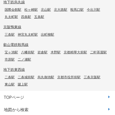
地下鉄烏丸線
国際会館駅
松ヶ崎駅
北山駅
北大路駅
鞍馬口駅
今出川駅
丸太町駅
四条駅
五条駅
京阪鴨東線
三条駅
神宮丸太町駅
出町柳駅
叡山電鉄鞍馬線
宝ヶ池駅
八幡前駅
岩倉駅
木野駅
京都精華大前駅
二軒茶屋駅
市原駅
二ノ瀬駅
地下鉄東西線
二条駅
二条城前駅
烏丸御池駅
京都市役所前駅
三条京阪駅
東山駅
蹴上駅
TOPページ
地図から検索