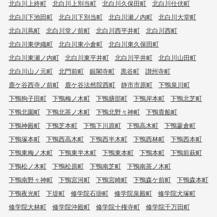
北白川上終町
北白川上別当町
北白川久保田町
北白川仕伏町
北白川下池田町
北白川下別当町
北白川瀬ノ内町
北白川大堂町
北白川蔦町
北白川堂ノ前町
北白川西平井町
北白川西町
北白川東伊織町
北白川東小倉町
北白川東久保田町
北白川東瀬ノ内町
北白川東平井町
北白川平井町
北白川山田町
北白川山ノ元町
北門前町
銀閣寺町
黒谷町
讃州寺町
鹿ケ谷西寺ノ前町
鹿ケ谷法然院西町
静市市原町
下鴨泉川町
下鴨狗子田町
下鴨梅ノ木町
下鴨膳部町
下鴨岸本町
下鴨北芝町
下鴨北園町
下鴨北茶ノ木町
下鴨北野々神町
下鴨貴船町
下鴨神殿町
下鴨芝本町
下鴨下川原町
下鴨高木町
下鴨蓼倉町
下鴨塚本町
下鴨西高木町
下鴨西半木町
下鴨西林町
下鴨西本町
下鴨東梅ノ木町
下鴨東半木町
下鴨東本町
下鴨本町
下鴨前萩町
下鴨松ノ木町
下鴨松原町
下鴨南芝町
下鴨南茶ノ木町
下鴨南野々神町
下鴨宮河町
下鴨宮崎町
下鴨森ケ前町
下鴨森本町
下鴨夜光町
下堤町
修学院石掛町
修学院泉殿町
修学院犬塚町
修学院大林町
修学院沖殿町
修学院十権寺町
修学院千万田町