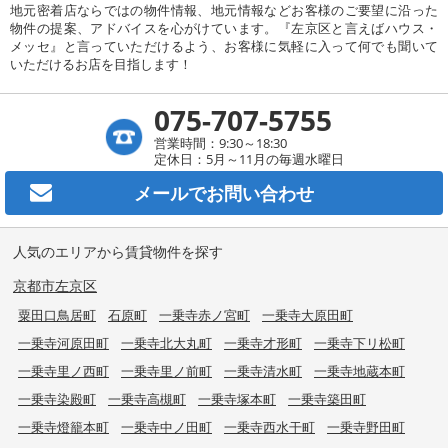
地元密着店ならではの物件情報、地元情報などお客様のご要望に沿った
物件の提案、アドバイスを心がけています。『左京区と言えばハウス・
メッセ』と言っていただけるよう、お客様に気軽に入って何でも聞いて
いただけるお店を目指します！
075-707-5755
営業時間：9:30～18:30
定休日：5月～11月の毎週水曜日
メールで
お問い合わせ
人気のエリアから賃貸物件を探す
京都市左京区
粟田口鳥居町
石原町
一乗寺赤ノ宮町
一乗寺大原田町
一乗寺河原田町
一乗寺北大丸町
一乗寺才形町
一乗寺下リ松町
一乗寺里ノ西町
一乗寺里ノ前町
一乗寺清水町
一乗寺地蔵本町
一乗寺染殿町
一乗寺高槻町
一乗寺塚本町
一乗寺築田町
一乗寺燈籠本町
一乗寺中ノ田町
一乗寺西水干町
一乗寺野田町