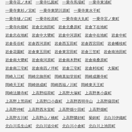
一乗寺花ノ木町
一乗寺払殿町
一乗寺馬場町
一乗寺東浦町
一乗寺東杉ノ宮町
一乗寺東閉川原町
一乗寺東水干町
一乗寺樋ノ口町
一乗寺松原町
一乗寺南大丸町
一乗寺宮ノ東町
一乗寺向畑町
岩倉北池田町
岩倉北桑原町
岩倉下在地町
岩倉忠在地町
岩倉中大鷺町
岩倉中河原町
岩倉中在地町
岩倉中町
岩倉長谷町
岩倉西河原町
岩倉西五田町
岩倉西宮田町
岩倉幡枝町
岩倉花園町
岩倉東五田町
岩倉東宮田町
岩倉三笠町
岩倉南池田町
岩倉南大鷺町
岩倉南河原町
岩倉南木野町
岩倉南桑原町
岩倉南三宅町
岩倉南四ノ坪町
岩倉三宅町
岩倉村松町
大菊町
岡崎入江町
岡崎北御所町
岡崎真如堂前町
岡崎成勝寺町
岡崎天王町
岡崎徳成町
岡崎西福ノ川町
岡崎東天王町
岡崎法勝寺町
上高野稲荷町
上高野大塚町
上高野奥小森町
上高野上荒蒔町
上高野口小森町
上高野西明寺山
上高野薩田町
上高野仲町
上高野西氷室町
上高野畑ケ田町
上高野畑町
上高野古川町
上高野山ノ橋町
上高野隣好町
菊鉾町
北白川伊織町
北白川瓜生山町
北白川追分町
北白川小倉町
北白川上池田町