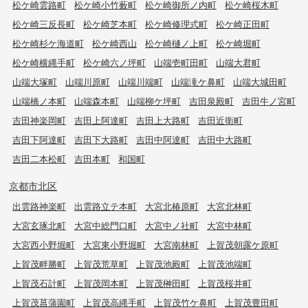
松ケ崎雲路町
松ケ崎小竹薮町
松ケ崎御所ノ内町
松ケ崎桜木町
松ケ崎三反長町
松ケ崎芝本町
松ケ崎修理式町
松ケ崎正田町
松ケ崎杉ケ海道町
松ケ崎西山
松ケ崎樋ノ上町
松ケ崎堀町
松ケ崎横縄手町
松ケ崎六ノ坪町
山端壱町田町
山端大君町
山端大塚町
山端川原町
山端川端町
山端滝ケ鼻町
山端大城田町
山端橋ノ本町
山端森本町
山端柳ケ坪町
吉田泉殿町
吉田牛ノ宮町
吉田神楽岡町
吉田上阿達町
吉田上大路町
吉田近衛町
吉田下阿達町
吉田下大路町
吉田中阿達町
吉田中大路町
吉田二本松町
吉田本町
和国町
京都市北区
出雲路神楽町
出雲路立テ本町
大宮北椿原町
大宮北林町
大宮玄琢北町
大宮中総門口町
大宮中ノ社町
大宮中林町
大宮西小野堀町
大宮東小野堀町
大宮南林町
上賀茂朝露ケ原町
上賀茂畔勝町
上賀茂荒草町
上賀茂池殿町
上賀茂池端町
上賀茂石計町
上賀茂岡本町
上賀茂榊田町
上賀茂桜井町
上賀茂菖蒲園町
上賀茂高縄手町
上賀茂竹ケ鼻町
上賀茂豊田町