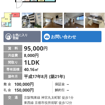
特選物件
ハウスメーカー施工特集！
路線·駅から探す
IT重説について
お気に入り
お問い合わせ
登録
スタッフ紹介
95,000
円
賃 料
8,000円
共益費
賃貸管理の北白川店
1LDK
間取り
店舗情報·アクセス
40.16㎡
専有面積
平成17年8月 (築21年)
築年月
会社概要
100,000円
－
敷 金
保証金
150,000円
－
礼 金
解約引
メールでお問い合わせ
交 通
京阪鴨東線 神宮丸太町駅 徒歩1分
東西線 京都市役所前駅 徒歩12分