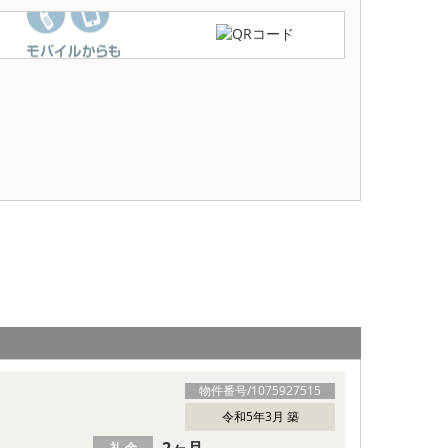
物件番号/
1075927515
令和5年3月 築
2ヶ月
礼 金