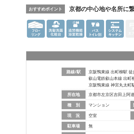
京都の中心地や名所に繋
おすすめポイント
路線/駅
京阪鴨東線 出町柳駅 徒
叡山電鉄叡山本線 出町柳
京阪鴨東線 神宮丸太町駅
所在地
京都市左京区吉田上阿
種 別
マンション
現 況
空室
駐車場
無