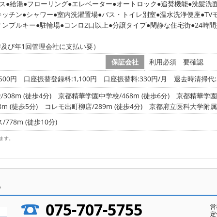
ス
給湯
フローリング
エレベーター
オートロック
追焚機能
洗髪洗
キッチン
シャワー
室内洗濯置場
バス・トイレ別室
温水洗浄便座
TV
ィンプルキー
駐輪場
コンロ2口以上
分譲タイプ
閑静な住宅街
24時
及び年1回管理会社に支払い要）
保証会社
利用必須 要確認
500円 口座振替登録料:1,100円 口座振替料:330円/月 退去時清掃代:3
08m (徒歩4分)
京都精華学園中学校/468m (徒歩6分)
京都精華学園高
m (徒歩5分)
コレモ出町柳店/289m (徒歩4分)
京都府立医科大学附属病院
78m (徒歩10分)
ます。
ら
075-707-5755
営
定