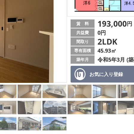
193,000
円
賃 料
0円
共益費
2LDK
間取り
45.93㎡
専有面積
令和5年3月 (築
築年月
お気に入り
登録