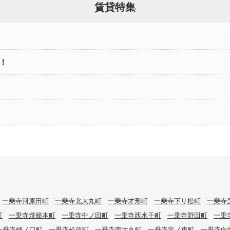
賃貸特集
！
一乗寺河原田町
一乗寺北大丸町
一乗寺才形町
一乗寺下リ松町
一乗寺
町
一乗寺燈籠本町
一乗寺中ノ田町
一乗寺西水干町
一乗寺野田町
一乗
一乗寺樋ノ口町
一乗寺松原町
一乗寺南大丸町
一乗寺宮ノ東町
一乗寺向