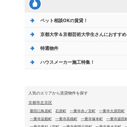
ペット相談OKの賃貸！
京都大学＆京都芸術大学生さんにおすすめ
特選物件
ハウスメーカー施工特集！
人気のエリアから賃貸物件を探す
京都市左京区
粟田口鳥居町
石原町
一乗寺赤ノ宮町
一乗寺大原田町
一乗寺染殿町
一乗寺高槻町
一乗寺塚本町
一乗寺築田
一乗寺東杉ノ宮町
一乗寺東閉川原町
一乗寺東水干町