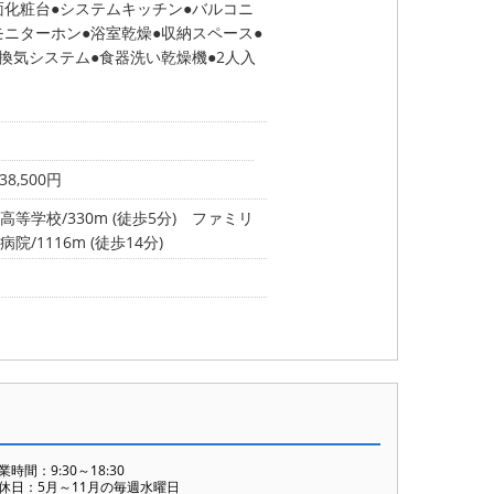
面化粧台
システムキッチン
バルコニ
モニターホン
浴室乾燥
収納スペース
間換気システム
食器洗い乾燥機
2人入
8,500円
等学校/330m (徒歩5分)
ファミリ
/1116m (徒歩14分)
業時間：9:30～18:30
休日：5月～11月の毎週水曜日