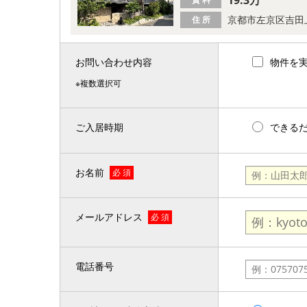
京都市左京区吉田
住 所
お問い合わせ内容
物件を
※複数選択可
ご入居時期
できる
お名前
必 須
メールアドレス
必 須
電話番号