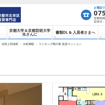
お電話
07
営業時間：
定休日：
京都大学＆京都芸術大学
書類DL & 入居者さまへ
生さんに
吉田上阿達町
出町柳駅
ライオンズ鴨川東 賃貸マンション