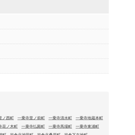
里ノ西町
一乗寺里ノ前町
一乗寺清水町
一乗寺地蔵本町
寺花ノ木町
一乗寺払殿町
一乗寺馬場町
一乗寺東浦町
畑町
岩倉北池田町
岩倉北桑原町
岩倉下在地町