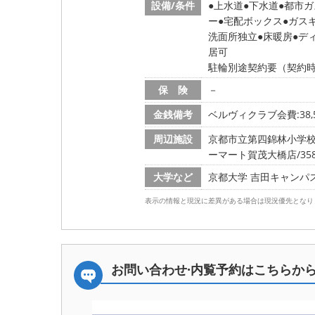
設備/条件
上水道
下水道
都市ガ
ー
宅配ボックス
ガス
洗面所独立
床暖房
デ
居可
駐輪別途契約要（契約時
保 険
－
金銭備考
ベルヴィクラブ会費:38,
周辺施設
京都市立第四錦林小学校/3
ーマート賀茂大橋店/358
大学など
京都大学 吉田キャンパス/7
表示の情報と現況に差異がある場合は現況優先となり
お問い合わせ·内覧予約は
こちらか