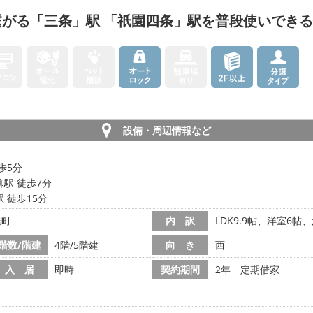
がる「三条」駅 「祇園四条」駅を普段使いでき
設備・周辺情報など
歩5分
駅 徒歩7分
 徒歩15分
達町
内 訳
LDK9.9帖、洋室6帖、
階数/階建
4階/5階建
向 き
西
入 居
即時
契約期間
2年 定期借家