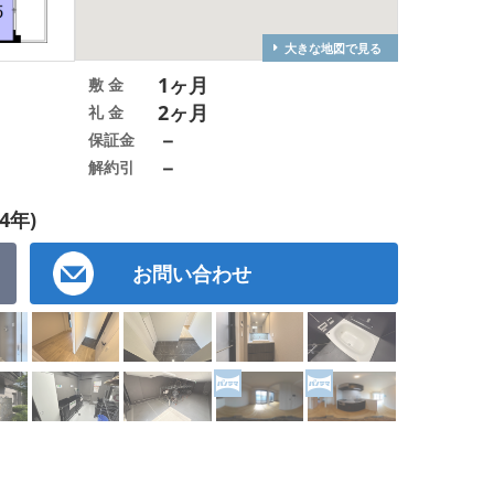
大きな地図で見る
1ヶ月
敷 金
2ヶ月
礼 金
－
保証金
－
解約引
4年)
お問い合わせ