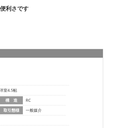
る便利さです
洋室4.5帖
構 造
RC
取引態様
一般媒介