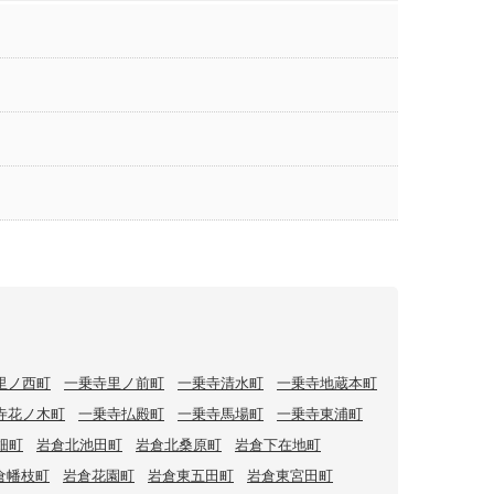
里ノ西町
一乗寺里ノ前町
一乗寺清水町
一乗寺地蔵本町
寺花ノ木町
一乗寺払殿町
一乗寺馬場町
一乗寺東浦町
畑町
岩倉北池田町
岩倉北桑原町
岩倉下在地町
倉幡枝町
岩倉花園町
岩倉東五田町
岩倉東宮田町