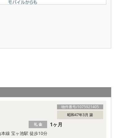
物件番号/
1075921405
昭和47年3月 築
1ヶ月
礼 金
本線 宝ヶ池駅 徒歩10分