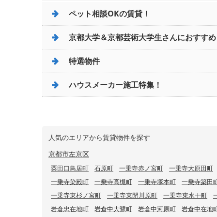
ペット相談OKの賃貸！
京都大学＆京都芸術大学生さんにおすすめ
特選物件
ハウスメーカー施工特集！
人気のエリアから賃貸物件を探す
京都市左京区
粟田口鳥居町
石原町
一乗寺赤ノ宮町
一乗寺大原田町
一乗寺染殿町
一乗寺高槻町
一乗寺塚本町
一乗寺築田
一乗寺東杉ノ宮町
一乗寺東閉川原町
一乗寺東水干町
岩倉忠在地町
岩倉中大鷺町
岩倉中河原町
岩倉中在地