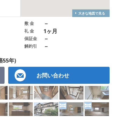
大きな地図で見る
－
敷 金
1ヶ月
礼 金
－
保証金
－
解約引
築55年)
お問い合わせ