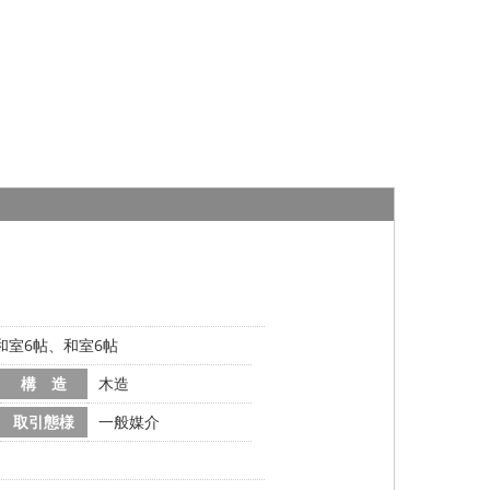
、和室6帖、和室6帖
構 造
木造
取引態様
一般媒介