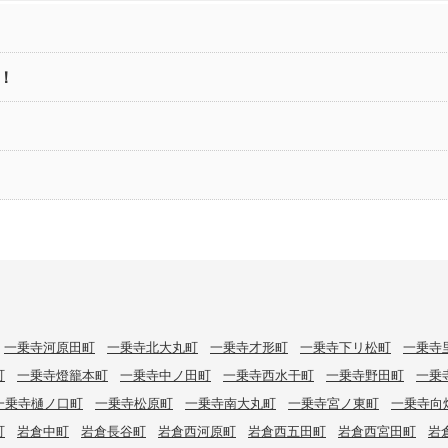
！
一乗寺河原田町
一乗寺北大丸町
一乗寺才形町
一乗寺下リ松町
一乗寺
町
一乗寺燈籠本町
一乗寺中ノ田町
一乗寺西水干町
一乗寺野田町
一乗
一乗寺樋ノ口町
一乗寺松原町
一乗寺南大丸町
一乗寺宮ノ東町
一乗寺向
町
岩倉中町
岩倉長谷町
岩倉西河原町
岩倉西五田町
岩倉西宮田町
岩