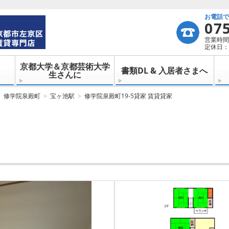
お電話
07
営業時間：
定休日：
京都大学＆京都芸術大学
書類DL & 入居者さまへ
生さんに
修学院泉殿町
宝ヶ池駅
修学院泉殿町19-5貸家 賃貸貸家