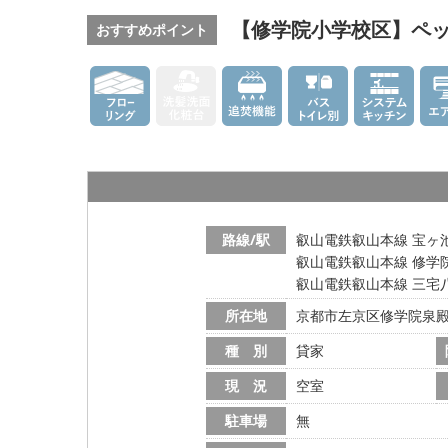
【修学院小学校区】ペッ
おすすめポイント
路線/駅
叡山電鉄叡山本線 宝ヶ池
叡山電鉄叡山本線 修学院
叡山電鉄叡山本線 三宅八
所在地
京都市左京区修学院泉
種 別
貸家
現 況
空室
駐車場
無