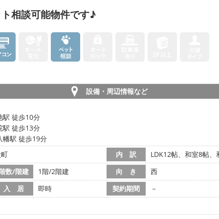
ト相談可能物件です♪
設備・周辺情報など
駅 徒歩10分
駅 徒歩13分
幡駅 徒歩19分
殿町
内 訳
LDK12帖、和室8帖
階数/階建
1階/2階建
向 き
西
入 居
即時
契約期間
－