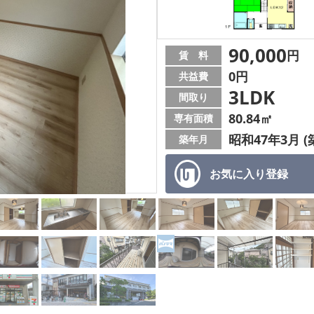
90,000
円
賃 料
0円
共益費
3LDK
間取り
80.84㎡
専有面積
昭和47年3月 (
築年月
お気に入り
登録