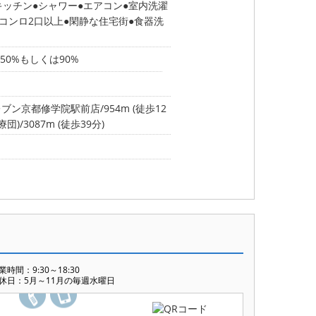
キッチン
シャワー
エアコン
室内洗濯
コンロ2口以上
閑静な住宅街
食器洗
0%もしくは90%
ブン京都修学院駅前店/954m (徒歩12
3087m (徒歩39分)
業時間：9:30～18:30
休日：5月～11月の毎週水曜日