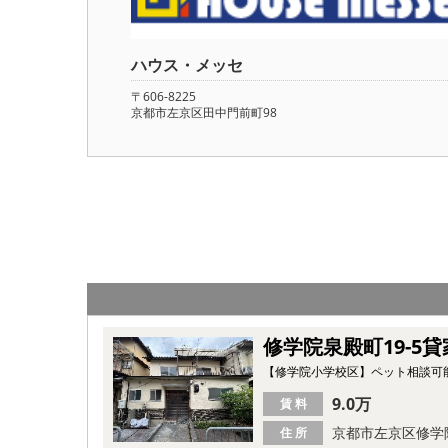
ハウス・メッセ
〒606-8225
京都市左京区田中門前町98
修学院泉殿町19-5貸
【修学院小学校区】ペット相談可
9.0万
賃 料
京都市左京区修学
住 所