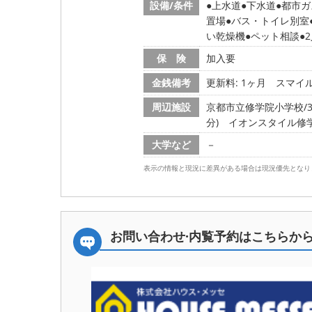
設備/条件
上水道
下水道
都市ガ
置場
バス・トイレ別室
い乾燥機
ペット相談
保 険
加入要
金銭備考
更新料: 1ヶ月
スマイル
周辺施設
京都市立修学院小学校/35
分)
イオンスタイル修学院
大学など
－
表示の情報と現況に差異がある場合は現況優先となり
お問い合わせ·内覧予約は
こちらか