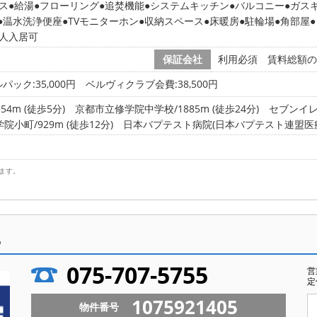
ス
給湯
フローリング
追焚機能
システムキッチン
バルコニー
ガス
温水洗浄便座
TVモニターホン
収納スペース
床暖房
駐輪場
角部屋
2人入居可
保証会社
利用必須 賃料総額の5
パック:35,000円 ベルヴィクラブ会費:38,500円
4m (徒歩5分)
京都市立修学院中学校/1885m (徒歩24分)
セブンイレ
小町/929m (徒歩12分)
日本バプテスト病院(日本バプテスト連盟医療団)/
ます。
ら
075-707-5755
営
定
1075921405
物件番号