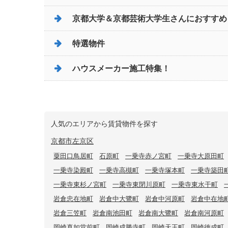
京都大学＆京都芸術大学生さんにおすすめ
特選物件
ハウスメーカー施工特集！
人気のエリアから賃貸物件を探す
京都市左京区
粟田口鳥居町
石原町
一乗寺赤ノ宮町
一乗寺大原田町
一乗寺染殿町
一乗寺高槻町
一乗寺塚本町
一乗寺築田
一乗寺東杉ノ宮町
一乗寺東閉川原町
一乗寺東水干町
岩倉忠在地町
岩倉中大鷺町
岩倉中河原町
岩倉中在地
岩倉三笠町
岩倉南池田町
岩倉南大鷺町
岩倉南河原町
岡崎真如堂前町
岡崎成勝寺町
岡崎天王町
岡崎徳成町