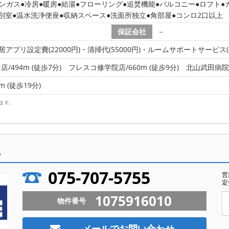
ンガス
冷房
暖房
給湯
フローリング
追焚機能
バルコニー
ロフト
別室
温水洗浄便座
収納スペース
洗面所独立
角部屋
コンロ2口以上
保証会社
－
居アプリ設定費(22000円)・清掃代(55000円)・ルームサポートサービス(2
494m (徒歩7分)
フレスコ修学院店/660m (徒歩9分)
北山武田病院(康
 (徒歩19分)
ます。
ら
075-707-5755
営
定
1075916010
物件番号
メールでお問い合わせ