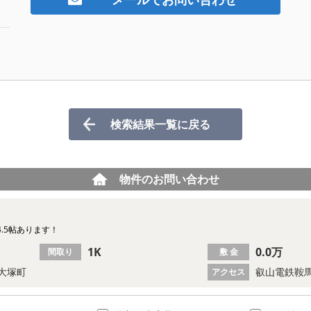
検索結果一覧に戻る
物件のお問い合わせ
.5帖あります！
1K
0.0万
間取り
敷 金
大塚町
叡山電鉄鞍馬
アクセス