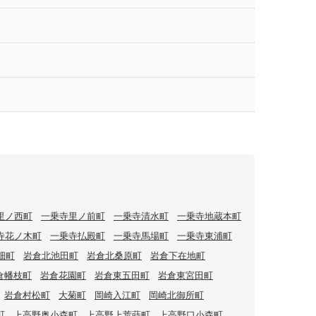
里ノ西町
一乗寺里ノ前町
一乗寺清水町
一乗寺地蔵本町
寺花ノ木町
一乗寺払殿町
一乗寺馬場町
一乗寺東浦町
畑町
岩倉北池田町
岩倉北桑原町
岩倉下在地町
倉幡枝町
岩倉花園町
岩倉東五田町
岩倉東宮田町
岩倉村松町
大菊町
岡崎入江町
岡崎北御所町
町
上高野奥小森町
上高野上荒蒔町
上高野口小森町