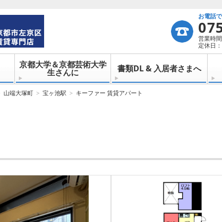
お電話
07
営業時間：
定休日：
京都大学＆京都芸術大学
書類DL & 入居者さまへ
生さんに
山端大塚町
宝ヶ池駅
キーファー 賃貸アパート