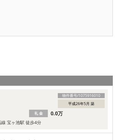
物件番号/
1075916010
平成26年5月 築
0.0万
礼 金
線 宝ヶ池駅 徒歩4分