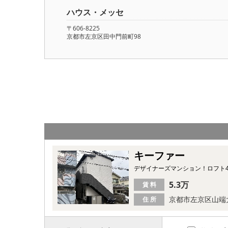
ハウス・メッセ
〒606-8225
京都市左京区田中門前町98
キーファー
デザイナーズマンション！ロフト4
5.3万
賃 料
京都市左京区山端
住 所