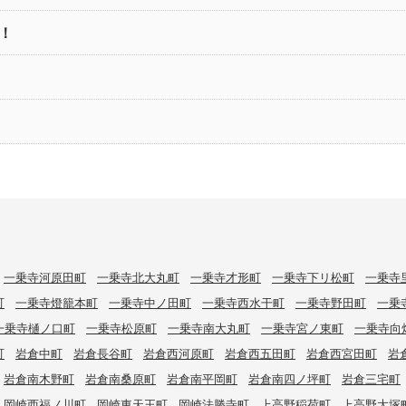
！
一乗寺河原田町
一乗寺北大丸町
一乗寺才形町
一乗寺下リ松町
一乗寺
町
一乗寺燈籠本町
一乗寺中ノ田町
一乗寺西水干町
一乗寺野田町
一乗
一乗寺樋ノ口町
一乗寺松原町
一乗寺南大丸町
一乗寺宮ノ東町
一乗寺向
町
岩倉中町
岩倉長谷町
岩倉西河原町
岩倉西五田町
岩倉西宮田町
岩
岩倉南木野町
岩倉南桑原町
岩倉南平岡町
岩倉南四ノ坪町
岩倉三宅町
岡崎西福ノ川町
岡崎東天王町
岡崎法勝寺町
上高野稲荷町
上高野大塚