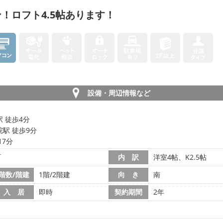
！ロフト4.5帖あります！
設備・周辺情報など
 徒歩4分
駅 徒歩9分
17分
町
内 訳
洋室4帖、K2.5帖
階数/階建
1階/2階建
向 き
南
入 居
即時
契約期間
2年