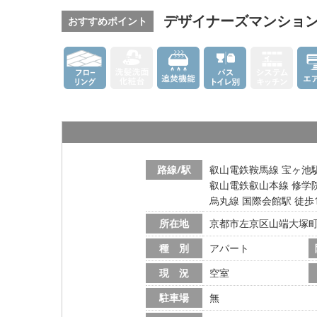
デザイナーズマンション
おすすめポイント
路線/駅
叡山電鉄鞍馬線 宝ヶ池駅
叡山電鉄叡山本線 修学院
烏丸線 国際会館駅 徒歩
所在地
京都市左京区山端大塚
種 別
アパート
現 況
空室
駐車場
無