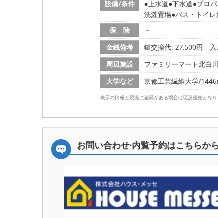
設備/条件
上水道
下水道
プロパ
洗濯置場
バス・トイレ
保 険
－
金銭備考
鍵交換代: 27,500円
入
周辺施設
ファミリーマート北白川店/
大学など
京都工芸繊維大学/1446m
表示の情報と現況に差異がある場合は現況優先となり
お問い合わせ·内覧予約は
こちらか