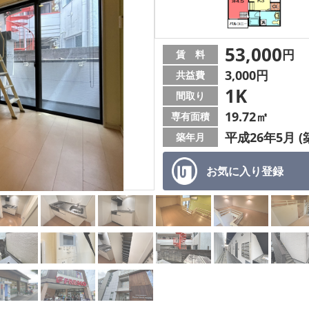
53,000
円
賃 料
3,000円
共益費
1K
間取り
19.72㎡
専有面積
平成26年5月 (
築年月
お気に入り
登録