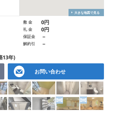
大きな地図で見る
0円
敷 金
0円
礼 金
－
保証金
－
解約引
築13年)
お問い合わせ