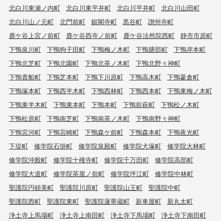
北白川東瀬ノ内町
北白川東平井町
北白川平井町
北白川山田町
北白川山ノ元町
北門前町
銀閣寺町
黒谷町
讃州寺町
鹿ケ谷上宮ノ前町
鹿ケ谷西寺ノ前町
鹿ケ谷法然院西町
静市市原町
下鴨泉川町
下鴨狗子田町
下鴨梅ノ木町
下鴨膳部町
下鴨岸本町
下鴨北芝町
下鴨北園町
下鴨北茶ノ木町
下鴨北野々神町
下鴨貴船町
下鴨芝本町
下鴨下川原町
下鴨高木町
下鴨蓼倉町
下鴨塚本町
下鴨西半木町
下鴨西林町
下鴨西本町
下鴨東梅ノ木町
下鴨東半木町
下鴨東本町
下鴨本町
下鴨前萩町
下鴨松ノ木町
下鴨松原町
下鴨南芝町
下鴨南茶ノ木町
下鴨南野々神町
下鴨宮河町
下鴨宮崎町
下鴨森ケ前町
下鴨森本町
下鴨夜光町
下堤町
修学院石掛町
修学院泉殿町
修学院犬塚町
修学院大林町
修学院沖殿町
修学院十権寺町
修学院千万田町
修学院高部町
修学院大道町
修学院茶屋ノ前町
修学院坪江町
修学院中林町
聖護院円頓美町
聖護院川原町
聖護院山王町
聖護院中町
聖護院西町
聖護院東町
聖護院蓮華蔵町
新車屋町
新丸太町
浄土寺上馬場町
浄土寺上南田町
浄土寺下馬場町
浄土寺下南田町