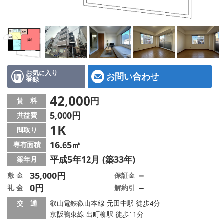
特選物件
ハウスメーカー施工特集！
路線·駅から探す
IT重説について
お気に入り
お問い合わせ
登録
スタッフ紹介
42,000
円
賃 料
5,000円
共益費
賃貸管理の北白川店
1K
間取り
店舗情報·アクセス
16.65㎡
専有面積
平成5年12月 (築33年)
築年月
会社概要
35,000円
－
敷 金
保証金
0円
－
礼 金
解約引
メールでお問い合わせ
交 通
叡山電鉄叡山本線 元田中駅 徒歩4分
京阪鴨東線 出町柳駅 徒歩11分