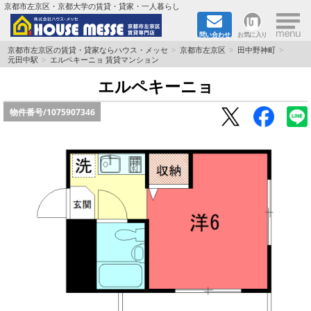
×
京都市左京区・京都大学の賃貸・貸家・一人暮らし
問い合わせ
お気に入り
TOPページ
京都市左京区の賃貸・貸家ならハウス・メッセ
京都市左京区
田中野神町
元田中駅
エルペキーニョ 賃貸マンション
地図から検索
エルペキーニョ
物件番号/
1075907346
地域から検索
京都大学＆京都芸術大学生さんに
書類DL & 入居者さまへ
家族で住むならマンション？賃家？
一人暮らしの物件特集
ペット相談OKの賃貸！