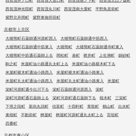
西賀茂井ノ口町
西賀茂大道口町
西賀茂鹿ノ下町
西賀茂北山ノ森町
西賀茂神光院町
西賀茂丸川町
西賀茂南大栗町
平野鳥居前町
紫野北舟岡町
紫野東御所田町
京都市上京区
大猪熊町石薬師通河原町西入
大猪熊町石薬師通中筋西入
大猪熊町石薬師通中筋東入
大猪熊町
大猪熊町石薬師通寺町東入
大猪熊町中筋通石薬師上る
岡松町
表町
梶井町
上生洲町
錦砂町
駒之町
米屋町油小路通丸太町上る
米屋町油小路椹木町下る
米屋町椹木町通油小路西入
米屋町椹木町通油小路東入
米屋町丸太町通油小路西入
米屋町丸太町通油小路東入
米屋町
栄町河原町通今出川下る
栄町石薬師通河原西入
栄町
栄町河原町通石薬師上る
栄町河原町通石薬師下る
桜木町
三栄町
下塔之段町
新烏丸頭町
信富町
十四軒町
青龍町
鶴山町
出水町
東桜町
不動前町
桝屋町
桝屋町河原町通丸太町上る
宮垣町
四番町
京都市東山区