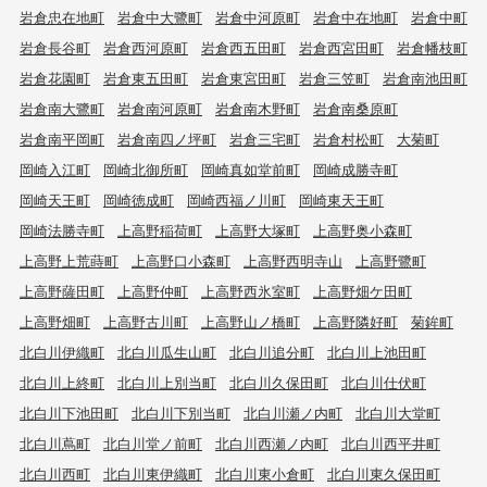
岩倉忠在地町
岩倉中大鷺町
岩倉中河原町
岩倉中在地町
岩倉中町
岩倉長谷町
岩倉西河原町
岩倉西五田町
岩倉西宮田町
岩倉幡枝町
岩倉花園町
岩倉東五田町
岩倉東宮田町
岩倉三笠町
岩倉南池田町
岩倉南大鷺町
岩倉南河原町
岩倉南木野町
岩倉南桑原町
岩倉南平岡町
岩倉南四ノ坪町
岩倉三宅町
岩倉村松町
大菊町
岡崎入江町
岡崎北御所町
岡崎真如堂前町
岡崎成勝寺町
岡崎天王町
岡崎徳成町
岡崎西福ノ川町
岡崎東天王町
岡崎法勝寺町
上高野稲荷町
上高野大塚町
上高野奥小森町
上高野上荒蒔町
上高野口小森町
上高野西明寺山
上高野鷺町
上高野薩田町
上高野仲町
上高野西氷室町
上高野畑ケ田町
上高野畑町
上高野古川町
上高野山ノ橋町
上高野隣好町
菊鉾町
北白川伊織町
北白川瓜生山町
北白川追分町
北白川上池田町
北白川上終町
北白川上別当町
北白川久保田町
北白川仕伏町
北白川下池田町
北白川下別当町
北白川瀬ノ内町
北白川大堂町
北白川蔦町
北白川堂ノ前町
北白川西瀬ノ内町
北白川西平井町
北白川西町
北白川東伊織町
北白川東小倉町
北白川東久保田町