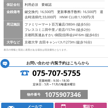
保証会社
利用必須 要確認
金銭備考
鍵交換代: 16,500円
更新事務手数料: 16,500円 退
去時清掃代:33,000円 HNW CLUB:1,100円/月
周辺施設
ファミリーマート百万遍店/380m (徒歩5分)
フレスコミニ田中里ノ前店/157m (徒歩2分)
京都民医連あすかい病院(信和会)/416m (徒歩6分)
大学など
京都大学 吉田キャンパス/1273m (徒歩16分)
表示の情報と現況に差異がある場合は現況優先となります。
お問い合わせ·内覧予約は
こちらから
075-707-5755
営業時間：9:30～18:30
定休日：5月～11月の毎週水曜日
1075907346
物件番号
メールで
電話で