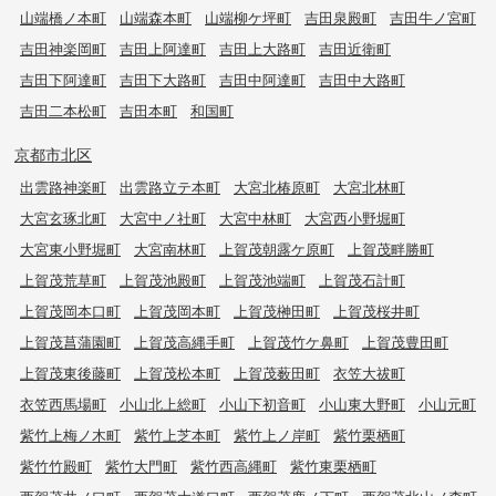
山端橋ノ本町
山端森本町
山端柳ケ坪町
吉田泉殿町
吉田牛ノ宮町
吉田神楽岡町
吉田上阿達町
吉田上大路町
吉田近衛町
吉田下阿達町
吉田下大路町
吉田中阿達町
吉田中大路町
吉田二本松町
吉田本町
和国町
京都市北区
出雲路神楽町
出雲路立テ本町
大宮北椿原町
大宮北林町
大宮玄琢北町
大宮中ノ社町
大宮中林町
大宮西小野堀町
大宮東小野堀町
大宮南林町
上賀茂朝露ケ原町
上賀茂畔勝町
上賀茂荒草町
上賀茂池殿町
上賀茂池端町
上賀茂石計町
上賀茂岡本口町
上賀茂岡本町
上賀茂榊田町
上賀茂桜井町
上賀茂菖蒲園町
上賀茂高縄手町
上賀茂竹ケ鼻町
上賀茂豊田町
上賀茂東後藤町
上賀茂松本町
上賀茂薮田町
衣笠大祓町
衣笠西馬場町
小山北上総町
小山下初音町
小山東大野町
小山元町
紫竹上梅ノ木町
紫竹上芝本町
紫竹上ノ岸町
紫竹栗栖町
紫竹竹殿町
紫竹大門町
紫竹西高縄町
紫竹東栗栖町