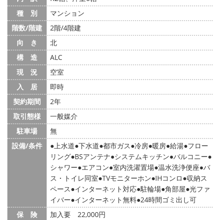
種 別
マンション
階数/階建
2階/4階建
向 き
北
構 造
ALC
現 況
空室
入 居
即時
契約期間
2年
取引態様
一般媒介
駐車場
無
設備/条件
上水道
下水道
都市ガス
冷房
暖房
給湯
フロー
リング
BSアンテナ
システムキッチン
バルコニー
シャワー
エアコン
室内洗濯置場
温水洗浄便座
バ
ス・トイレ同室
TVモニターホン
IHコンロ
収納ス
ペース
インターネット対応
駐輪場
角部屋
光ファ
イバー
インターネット無料
24時間ゴミ出し可
保 険
加入要 22,000円