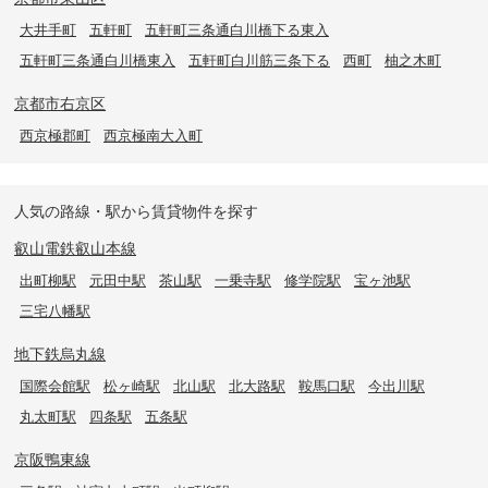
大井手町
五軒町
五軒町三条通白川橋下る東入
五軒町三条通白川橋東入
五軒町白川筋三条下る
西町
柚之木町
京都市右京区
西京極郡町
西京極南大入町
人気の路線・駅から賃貸物件を探す
叡山電鉄叡山本線
出町柳駅
元田中駅
茶山駅
一乗寺駅
修学院駅
宝ヶ池駅
三宅八幡駅
地下鉄烏丸線
国際会館駅
松ヶ崎駅
北山駅
北大路駅
鞍馬口駅
今出川駅
丸太町駅
四条駅
五条駅
京阪鴨東線