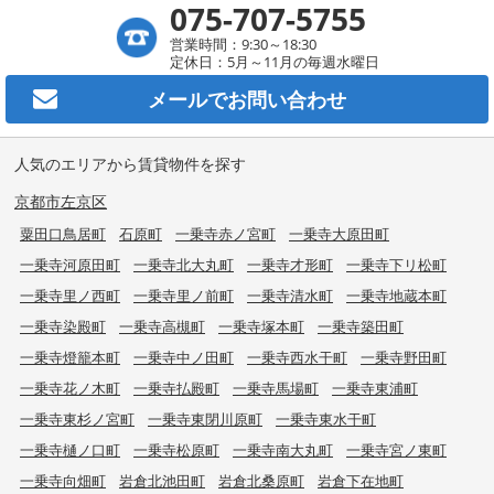
075-707-5755
営業時間：9:30～18:30
定休日：5月～11月の毎週水曜日
メールで
お問い合わせ
人気のエリアから賃貸物件を探す
京都市左京区
粟田口鳥居町
石原町
一乗寺赤ノ宮町
一乗寺大原田町
一乗寺河原田町
一乗寺北大丸町
一乗寺才形町
一乗寺下リ松町
一乗寺里ノ西町
一乗寺里ノ前町
一乗寺清水町
一乗寺地蔵本町
一乗寺染殿町
一乗寺高槻町
一乗寺塚本町
一乗寺築田町
一乗寺燈籠本町
一乗寺中ノ田町
一乗寺西水干町
一乗寺野田町
一乗寺花ノ木町
一乗寺払殿町
一乗寺馬場町
一乗寺東浦町
一乗寺東杉ノ宮町
一乗寺東閉川原町
一乗寺東水干町
一乗寺樋ノ口町
一乗寺松原町
一乗寺南大丸町
一乗寺宮ノ東町
一乗寺向畑町
岩倉北池田町
岩倉北桑原町
岩倉下在地町