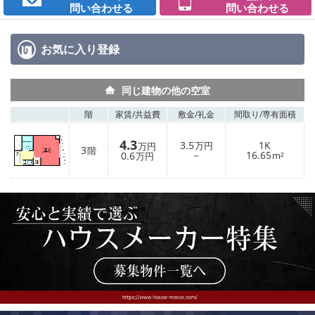
問い合わせる
問い合わせる
お気に入り
登録
同じ建物の他の空室
階
家賃/
共益費
敷金/
礼金
間取り/
専有面積
4.3
3.5
1K
万円
万円
3
階
－
16.65
0.6
m²
万円