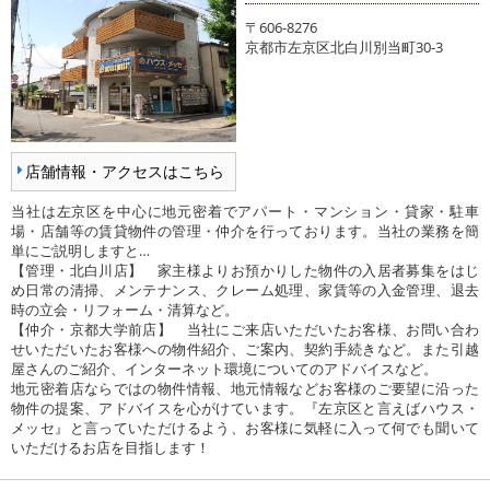
〒606-8276
京都市左京区北白川別当町30-3
店舗情報・アクセスはこちら
当社は左京区を中心に地元密着でアパート・マンション・貸家・駐車
場・店舗等の賃貸物件の管理・仲介を行っております。当社の業務を簡
単にご説明しますと…
【管理・北白川店】 家主様よりお預かりした物件の入居者募集をはじ
め日常の清掃、メンテナンス、クレーム処理、家賃等の入金管理、退去
時の立会・リフォーム・清算など。
【仲介・京都大学前店】 当社にご来店いただいたお客様、お問い合わ
せいただいたお客様への物件紹介、ご案内、契約手続きなど。また引越
屋さんのご紹介、インターネット環境についてのアドバイスなど。
地元密着店ならではの物件情報、地元情報などお客様のご要望に沿った
物件の提案、アドバイスを心がけています。『左京区と言えばハウス・
メッセ』と言っていただけるよう、お客様に気軽に入って何でも聞いて
いただけるお店を目指します！