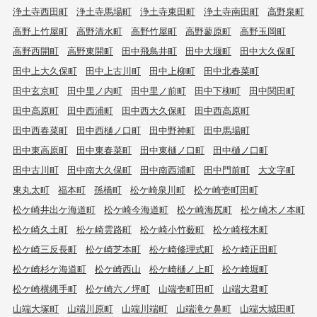
浄土寺西田町
浄土寺馬場町
浄土寺東田町
浄土寺南田町
高野泉町
高野上竹屋町
高野清水町
高野竹屋町
高野蓼原町
高野玉岡町
高野西開町
高野東開町
田中飛鳥井町
田中大堰町
田中大久保町
田中上大久保町
田中上古川町
田中上柳町
田中北春菜町
田中玄京町
田中里ノ内町
田中里ノ前町
田中下柳町
田中関田町
田中高原町
田中西浦町
田中西大久保町
田中西高原町
田中西春菜町
田中西樋ノ口町
田中野神町
田中馬場町
田中東高原町
田中東春菜町
田中東樋ノ口町
田中樋ノ口町
田中古川町
田中南大久保町
田中南西浦町
田中門前町
大文字町
東丸太町
福本町
孫橋町
松ケ崎泉川町
松ケ崎壱町田町
松ケ崎井出ケ海道町
松ケ崎今海道町
松ケ崎海尻町
松ケ崎木ノ本町
松ケ崎久土町
松ケ崎雲路町
松ケ崎小竹薮町
松ケ崎桜木町
松ケ崎三反長町
松ケ崎芝本町
松ケ崎修理式町
松ケ崎正田町
松ケ崎杉ケ海道町
松ケ崎西山
松ケ崎樋ノ上町
松ケ崎堀町
松ケ崎横縄手町
松ケ崎六ノ坪町
山端壱町田町
山端大君町
山端大塚町
山端川原町
山端川端町
山端滝ケ鼻町
山端大城田町