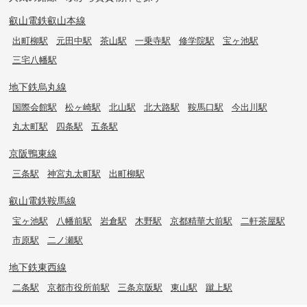
叡山電鉄叡山本線
出町柳駅
元田中駅
茶山駅
一乗寺駅
修学院駅
宝ヶ池駅
三宅八幡駅
地下鉄烏丸線
国際会館駅
松ヶ崎駅
北山駅
北大路駅
鞍馬口駅
今出川駅
丸太町駅
四条駅
五条駅
京阪鴨東線
三条駅
神宮丸太町駅
出町柳駅
叡山電鉄鞍馬線
宝ヶ池駅
八幡前駅
岩倉駅
木野駅
京都精華大前駅
二軒茶屋駅
市原駅
二ノ瀬駅
地下鉄東西線
二条駅
京都市役所前駅
三条京阪駅
東山駅
蹴上駅