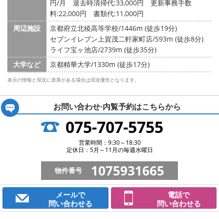
円/月 退去時清掃代:33,000円 更新事務手数
料:22,000円 書類代:11,000円
周辺施設
京都府立北稜高等学校/1446m (徒歩19分)
セブンイレブン上賀茂二軒家町店/593m (徒歩8分)
ライフ宝ヶ池店/2739m (徒歩35分)
大学など
京都精華大学/1330m (徒歩17分)
表示の情報と現況に差異がある場合は現況優先となります。
お問い合わせ·内覧予約は
こちらから
075-707-5755
営業時間：9:30～18:30
定休日：5月～11月の毎週水曜日
1075931665
物件番号
メールで
電話で
問い合わせる
問い合わせる