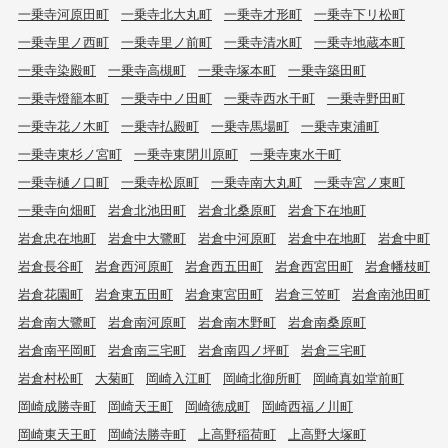
一乗寺河原田町
一乗寺北大丸町
一乗寺才形町
一乗寺下リ松町
一乗寺里ノ西町
一乗寺里ノ前町
一乗寺清水町
一乗寺地蔵本町
一乗寺染殿町
一乗寺高槻町
一乗寺塚本町
一乗寺築田町
一乗寺燈籠本町
一乗寺中ノ田町
一乗寺西水干町
一乗寺野田町
一乗寺花ノ木町
一乗寺払殿町
一乗寺馬場町
一乗寺東浦町
一乗寺東杉ノ宮町
一乗寺東閉川原町
一乗寺東水干町
一乗寺樋ノ口町
一乗寺松原町
一乗寺南大丸町
一乗寺宮ノ東町
一乗寺向畑町
岩倉北池田町
岩倉北桑原町
岩倉下在地町
岩倉忠在地町
岩倉中大鷺町
岩倉中河原町
岩倉中在地町
岩倉中町
岩倉長谷町
岩倉西河原町
岩倉西五田町
岩倉西宮田町
岩倉幡枝町
岩倉花園町
岩倉東五田町
岩倉東宮田町
岩倉三笠町
岩倉南池田町
岩倉南大鷺町
岩倉南河原町
岩倉南木野町
岩倉南桑原町
岩倉南平岡町
岩倉南三宅町
岩倉南四ノ坪町
岩倉三宅町
岩倉村松町
大菊町
岡崎入江町
岡崎北御所町
岡崎真如堂前町
岡崎成勝寺町
岡崎天王町
岡崎徳成町
岡崎西福ノ川町
岡崎東天王町
岡崎法勝寺町
上高野稲荷町
上高野大塚町