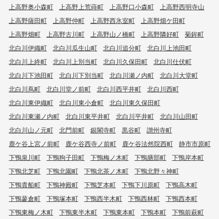
上高野奥小森町
上高野上荒蒔町
上高野口小森町
上高野西明寺山
上高野薩田町
上高野仲町
上高野西氷室町
上高野畑ケ田町
上高野畑町
上高野古川町
上高野山ノ橋町
上高野隣好町
菊鉾町
北白川伊織町
北白川瓜生山町
北白川追分町
北白川上池田町
北白川上終町
北白川上別当町
北白川久保田町
北白川仕伏町
北白川下池田町
北白川下別当町
北白川瀬ノ内町
北白川大堂町
北白川蔦町
北白川堂ノ前町
北白川西平井町
北白川西町
北白川東伊織町
北白川東小倉町
北白川東久保田町
北白川東瀬ノ内町
北白川東平井町
北白川平井町
北白川山田町
北白川山ノ元町
北門前町
銀閣寺町
黒谷町
讃州寺町
鹿ケ谷上宮ノ前町
鹿ケ谷西寺ノ前町
鹿ケ谷法然院西町
静市市原町
下鴨泉川町
下鴨狗子田町
下鴨梅ノ木町
下鴨膳部町
下鴨岸本町
下鴨北芝町
下鴨北園町
下鴨北茶ノ木町
下鴨北野々神町
下鴨貴船町
下鴨神殿町
下鴨芝本町
下鴨下川原町
下鴨高木町
下鴨蓼倉町
下鴨塚本町
下鴨西半木町
下鴨西林町
下鴨西本町
下鴨東梅ノ木町
下鴨東半木町
下鴨東本町
下鴨本町
下鴨前萩町