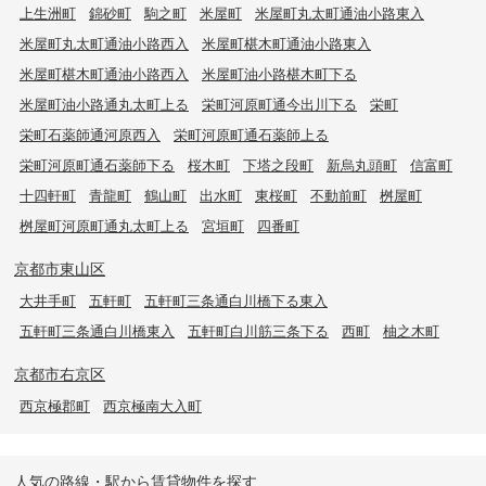
上生洲町
錦砂町
駒之町
米屋町
米屋町丸太町通油小路東入
米屋町丸太町通油小路西入
米屋町椹木町通油小路東入
米屋町椹木町通油小路西入
米屋町油小路椹木町下る
米屋町油小路通丸太町上る
栄町河原町通今出川下る
栄町
栄町石薬師通河原西入
栄町河原町通石薬師上る
栄町河原町通石薬師下る
桜木町
下塔之段町
新烏丸頭町
信富町
十四軒町
青龍町
鶴山町
出水町
東桜町
不動前町
桝屋町
桝屋町河原町通丸太町上る
宮垣町
四番町
京都市東山区
大井手町
五軒町
五軒町三条通白川橋下る東入
五軒町三条通白川橋東入
五軒町白川筋三条下る
西町
柚之木町
京都市右京区
西京極郡町
西京極南大入町
人気の路線・駅から賃貸物件を探す