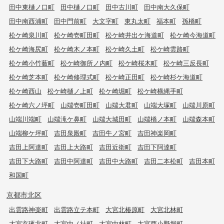
田中東樋ノ口町
田中樋ノ口町
田中古川町
田中南大久保町
田中南西浦町
田中門前町
大文字町
東丸太町
福本町
孫橋町
松ケ崎泉川町
松ケ崎壱町田町
松ケ崎井出ケ海道町
松ケ崎今海道町
松ケ崎海尻町
松ケ崎木ノ本町
松ケ崎久土町
松ケ崎雲路町
松ケ崎小竹薮町
松ケ崎御所ノ内町
松ケ崎桜木町
松ケ崎三反長町
松ケ崎芝本町
松ケ崎修理式町
松ケ崎正田町
松ケ崎杉ケ海道町
松ケ崎西山
松ケ崎樋ノ上町
松ケ崎堀町
松ケ崎横縄手町
松ケ崎六ノ坪町
山端壱町田町
山端大君町
山端大塚町
山端川原町
山端川端町
山端滝ケ鼻町
山端大城田町
山端橋ノ本町
山端森本町
山端柳ケ坪町
吉田泉殿町
吉田牛ノ宮町
吉田神楽岡町
吉田上阿達町
吉田上大路町
吉田近衛町
吉田下阿達町
吉田下大路町
吉田中阿達町
吉田中大路町
吉田二本松町
吉田本町
和国町
京都市北区
出雲路神楽町
出雲路立テ本町
大宮北椿原町
大宮北林町
大宮玄琢北町
大宮中ノ社町
大宮中林町
大宮西小野堀町