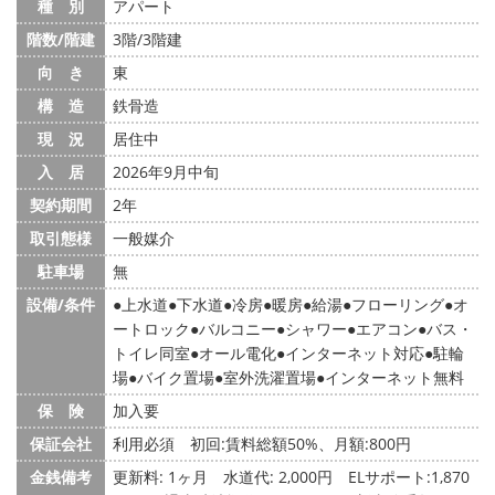
種 別
アパート
階数/階建
3階/3階建
向 き
東
構 造
鉄骨造
現 況
居住中
入 居
2026年9月中旬
契約期間
2年
取引態様
一般媒介
駐車場
無
設備/条件
上水道
下水道
冷房
暖房
給湯
フローリング
オ
ートロック
バルコニー
シャワー
エアコン
バス・
トイレ同室
オール電化
インターネット対応
駐輪
場
バイク置場
室外洗濯置場
インターネット無料
保 険
加入要
保証会社
利用必須 初回:賃料総額50%、月額:800円
金銭備考
更新料: 1ヶ月
水道代: 2,000円
ELサポート:1,870