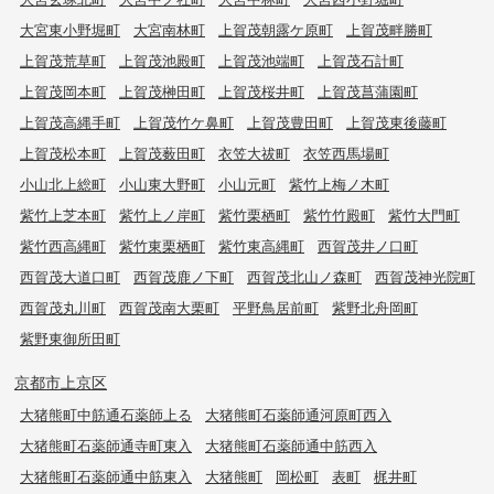
大宮東小野堀町
大宮南林町
上賀茂朝露ケ原町
上賀茂畔勝町
上賀茂荒草町
上賀茂池殿町
上賀茂池端町
上賀茂石計町
上賀茂岡本町
上賀茂榊田町
上賀茂桜井町
上賀茂菖蒲園町
上賀茂高縄手町
上賀茂竹ケ鼻町
上賀茂豊田町
上賀茂東後藤町
上賀茂松本町
上賀茂薮田町
衣笠大祓町
衣笠西馬場町
小山北上総町
小山東大野町
小山元町
紫竹上梅ノ木町
紫竹上芝本町
紫竹上ノ岸町
紫竹栗栖町
紫竹竹殿町
紫竹大門町
紫竹西高縄町
紫竹東栗栖町
紫竹東高縄町
西賀茂井ノ口町
西賀茂大道口町
西賀茂鹿ノ下町
西賀茂北山ノ森町
西賀茂神光院町
西賀茂丸川町
西賀茂南大栗町
平野鳥居前町
紫野北舟岡町
紫野東御所田町
京都市上京区
大猪熊町中筋通石薬師上る
大猪熊町石薬師通河原町西入
大猪熊町石薬師通寺町東入
大猪熊町石薬師通中筋西入
大猪熊町石薬師通中筋東入
大猪熊町
岡松町
表町
梶井町