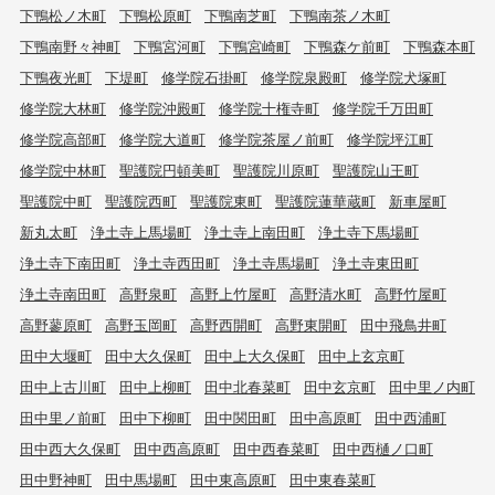
下鴨松ノ木町
下鴨松原町
下鴨南芝町
下鴨南茶ノ木町
下鴨南野々神町
下鴨宮河町
下鴨宮崎町
下鴨森ケ前町
下鴨森本町
下鴨夜光町
下堤町
修学院石掛町
修学院泉殿町
修学院犬塚町
修学院大林町
修学院沖殿町
修学院十権寺町
修学院千万田町
修学院高部町
修学院大道町
修学院茶屋ノ前町
修学院坪江町
修学院中林町
聖護院円頓美町
聖護院川原町
聖護院山王町
聖護院中町
聖護院西町
聖護院東町
聖護院蓮華蔵町
新車屋町
新丸太町
浄土寺上馬場町
浄土寺上南田町
浄土寺下馬場町
浄土寺下南田町
浄土寺西田町
浄土寺馬場町
浄土寺東田町
浄土寺南田町
高野泉町
高野上竹屋町
高野清水町
高野竹屋町
高野蓼原町
高野玉岡町
高野西開町
高野東開町
田中飛鳥井町
田中大堰町
田中大久保町
田中上大久保町
田中上玄京町
田中上古川町
田中上柳町
田中北春菜町
田中玄京町
田中里ノ内町
田中里ノ前町
田中下柳町
田中関田町
田中高原町
田中西浦町
田中西大久保町
田中西高原町
田中西春菜町
田中西樋ノ口町
田中野神町
田中馬場町
田中東高原町
田中東春菜町