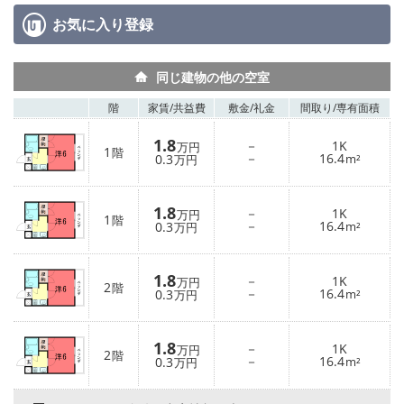
お気に入り
登録
同じ建物の他の空室
階
家賃/
共益費
敷金/
礼金
間取り/
専有面積
1.8
－
1K
万円
1
階
－
16.4
0.3
m²
万円
1.8
－
1K
万円
1
階
－
16.4
0.3
m²
万円
1.8
－
1K
万円
2
階
－
16.4
0.3
m²
万円
1.8
－
1K
万円
2
階
－
16.4
0.3
m²
万円