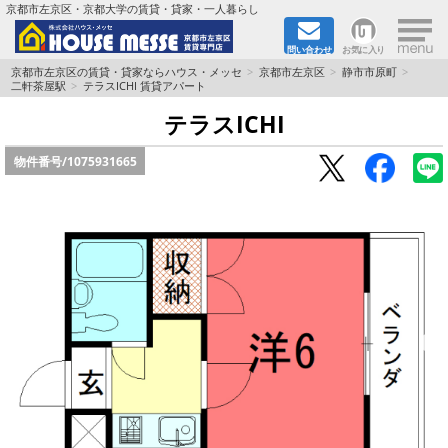
×
京都市左京区・京都大学の賃貸・貸家・一人暮らし
問い合わせ
お気に入り
TOPページ
京都市左京区の賃貸・貸家ならハウス・メッセ
京都市左京区
静市市原町
二軒茶屋駅
テラスICHI 賃貸アパート
地図から検索
テラスICHI
物件番号/
1075931665
地域から検索
京都大学＆京都芸術大学生さんに
書類DL & 入居者さまへ
家族で住むならマンション？賃家？
一人暮らしの物件特集
ペット相談OKの賃貸！