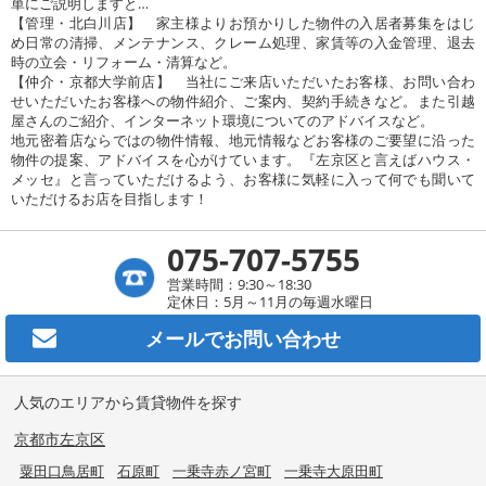
単にご説明しますと…
【管理・北白川店】 家主様よりお預かりした物件の入居者募集をはじ
め日常の清掃、メンテナンス、クレーム処理、家賃等の入金管理、退去
時の立会・リフォーム・清算など。
【仲介・京都大学前店】 当社にご来店いただいたお客様、お問い合わ
せいただいたお客様への物件紹介、ご案内、契約手続きなど。また引越
屋さんのご紹介、インターネット環境についてのアドバイスなど。
地元密着店ならではの物件情報、地元情報などお客様のご要望に沿った
物件の提案、アドバイスを心がけています。『左京区と言えばハウス・
メッセ』と言っていただけるよう、お客様に気軽に入って何でも聞いて
いただけるお店を目指します！
075-707-5755
営業時間：9:30～18:30
定休日：5月～11月の毎週水曜日
メールで
お問い合わせ
人気のエリアから賃貸物件を探す
京都市左京区
粟田口鳥居町
石原町
一乗寺赤ノ宮町
一乗寺大原田町