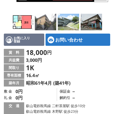
特選物件
ハウスメーカー施工特集！
路線·駅から探す
IT重説について
お気に入り
お問い合わせ
登録
スタッフ紹介
18,000
円
賃 料
3,000円
共益費
賃貸管理の北白川店
1K
間取り
店舗情報·アクセス
16.4㎡
専有面積
昭和61年4月 (築41年)
築年月
会社概要
0円
－
敷 金
保証金
0円
－
礼 金
解約引
メールでお問い合わせ
交 通
叡山電鉄鞍馬線 二軒茶屋駅 徒歩10分
叡山電鉄鞍馬線 木野駅 徒歩23分