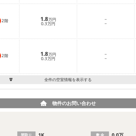
1.8
－
万円
2
階
－
0.3
万円
1.8
－
万円
2
階
－
0.3
万円
全件の空室情報を表示する
物件のお問い合わせ
1K
0.0万
間取り
敷 金