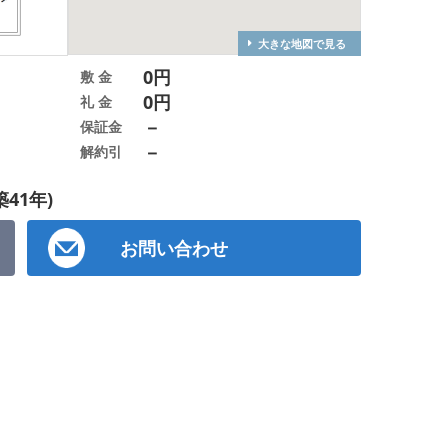
大きな地図で見る
0円
敷 金
0円
礼 金
－
保証金
－
解約引
築41年)
お問い合わせ