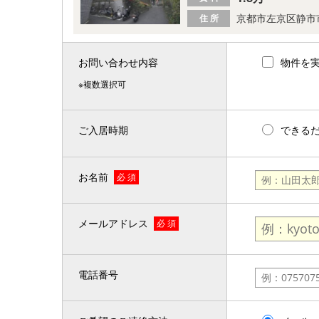
京都市左京区静市
住 所
お問い合わせ内容
物件を
※複数選択可
ご入居時期
できる
お名前
必 須
メールアドレス
必 須
電話番号