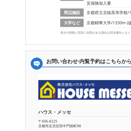
災保険加入要
周辺施設
京都府立北稜高等学校/144
大学など
京都精華大学/1330m (
表示の情報と現況に差異がある場合は現況優先となり
お問い合わせ·内覧予約は
こちらか
ハウス・メッセ
〒606-8225
京都市左京区田中門前町98