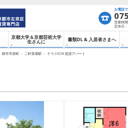
お電話
07
営業時間：
定休日：
京都大学＆京都芸術大学
書類DL & 入居者さまへ
生さんに
静市市原町
二軒茶屋駅
テラスICHI 賃貸アパート