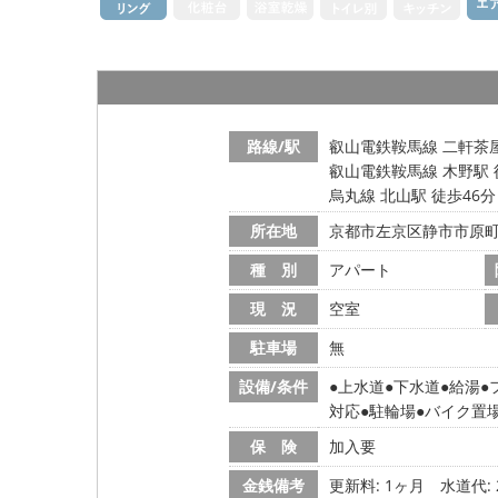
路線/駅
叡山電鉄鞍馬線 二軒茶屋
叡山電鉄鞍馬線 木野駅 
烏丸線 北山駅 徒歩46分
所在地
京都市左京区静市市原
種 別
アパート
現 況
空室
駐車場
無
設備/条件
上水道
下水道
給湯
対応
駐輪場
バイク置
保 険
加入要
金銭備考
更新料: 1ヶ月
水道代: 