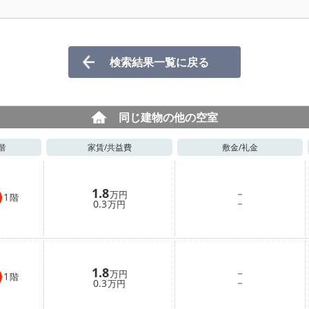
検索結果一覧に戻る
同じ建物の他の空室
階
家賃/
共益費
敷金/
礼金
1.8
－
万円
1
階
－
0.3
万円
1.8
－
万円
1
階
－
0.3
万円