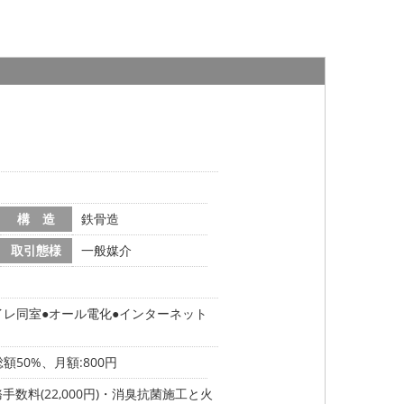
構 造
鉄骨造
取引態様
一般媒介
イレ同室
オール電化
インターネット
額50%、月額:800円
務手数料(22,000円)・消臭抗菌施工と火