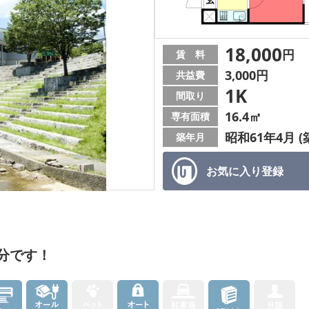
18,000
円
賃 料
3,000円
共益費
1K
間取り
16.4㎡
専有面積
昭和61年4月 (
築年月
お気に入り
登録
分です！