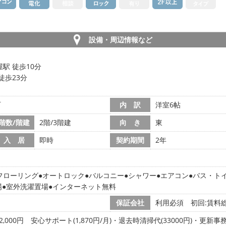
設備・周辺情報など
駅 徒歩10分
徒歩23分
町
内 訳
洋室6帖
階数/階建
2階/3階建
向 き
東
入 居
即時
契約期間
2年
フローリング
オートロック
バルコニー
シャワー
エアコン
バス・ト
場
室外洗濯置場
インターネット無料
保証会社
利用必須 初回:賃料総
2,000円
安心サポート(1,870円/月)・退去時清掃代(33000円)・更新事