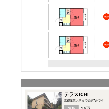
テラスICHI
京都産業大学まで徒歩7分です！
1.8万
賃 料