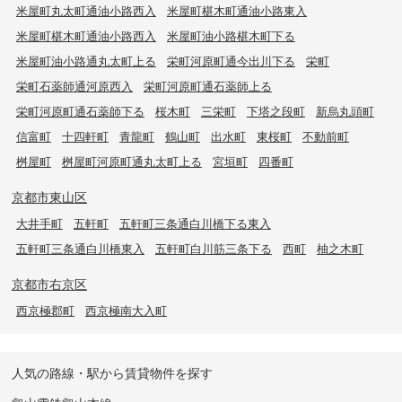
米屋町丸太町通油小路西入
米屋町椹木町通油小路東入
米屋町椹木町通油小路西入
米屋町油小路椹木町下る
米屋町油小路通丸太町上る
栄町河原町通今出川下る
栄町
栄町石薬師通河原西入
栄町河原町通石薬師上る
栄町河原町通石薬師下る
桜木町
三栄町
下塔之段町
新烏丸頭町
信富町
十四軒町
青龍町
鶴山町
出水町
東桜町
不動前町
桝屋町
桝屋町河原町通丸太町上る
宮垣町
四番町
京都市東山区
大井手町
五軒町
五軒町三条通白川橋下る東入
五軒町三条通白川橋東入
五軒町白川筋三条下る
西町
柚之木町
京都市右京区
西京極郡町
西京極南大入町
人気の路線・駅から賃貸物件を探す