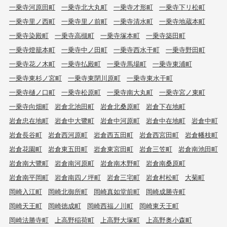
一乗寺河原田町
一乗寺北大丸町
一乗寺才形町
一乗寺下リ松町
一乗寺里ノ西町
一乗寺里ノ前町
一乗寺清水町
一乗寺地蔵本町
一乗寺染殿町
一乗寺高槻町
一乗寺塚本町
一乗寺築田町
一乗寺燈籠本町
一乗寺中ノ田町
一乗寺西水干町
一乗寺野田町
一乗寺花ノ木町
一乗寺払殿町
一乗寺馬場町
一乗寺東浦町
一乗寺東杉ノ宮町
一乗寺東閉川原町
一乗寺東水干町
一乗寺樋ノ口町
一乗寺松原町
一乗寺南大丸町
一乗寺宮ノ東町
一乗寺向畑町
岩倉北池田町
岩倉北桑原町
岩倉下在地町
岩倉忠在地町
岩倉中大鷺町
岩倉中河原町
岩倉中在地町
岩倉中町
岩倉長谷町
岩倉西河原町
岩倉西五田町
岩倉西宮田町
岩倉幡枝町
岩倉花園町
岩倉東五田町
岩倉東宮田町
岩倉三笠町
岩倉南池田町
岩倉南大鷺町
岩倉南河原町
岩倉南木野町
岩倉南桑原町
岩倉南平岡町
岩倉南四ノ坪町
岩倉三宅町
岩倉村松町
大菊町
岡崎入江町
岡崎北御所町
岡崎真如堂前町
岡崎成勝寺町
岡崎天王町
岡崎徳成町
岡崎西福ノ川町
岡崎東天王町
岡崎法勝寺町
上高野稲荷町
上高野大塚町
上高野奥小森町