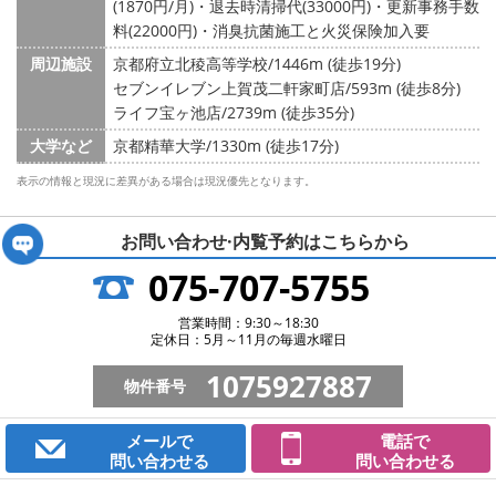
(1870円/月)・退去時清掃代(33000円)・更新事務手数
料(22000円)・消臭抗菌施工と火災保険加入要
周辺施設
京都府立北稜高等学校/1446m (徒歩19分)
セブンイレブン上賀茂二軒家町店/593m (徒歩8分)
ライフ宝ヶ池店/2739m (徒歩35分)
大学など
京都精華大学/1330m (徒歩17分)
表示の情報と現況に差異がある場合は現況優先となります。
お問い合わせ·内覧予約は
こちらから
075-707-5755
営業時間：9:30～18:30
定休日：5月～11月の毎週水曜日
1075927887
物件番号
メールで
電話で
問い合わせる
問い合わせる