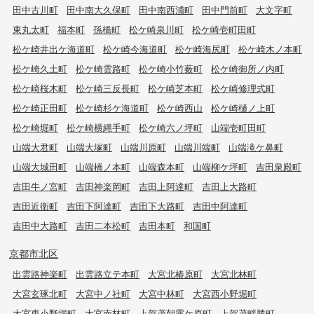
田中古川町
田中南大久保町
田中南西浦町
田中門前町
大文字町
東丸太町
福本町
孫橋町
松ケ崎泉川町
松ケ崎壱町田町
松ケ崎井出ケ海道町
松ケ崎今海道町
松ケ崎海尻町
松ケ崎木ノ本町
松ケ崎久土町
松ケ崎雲路町
松ケ崎小竹薮町
松ケ崎御所ノ内町
松ケ崎桜木町
松ケ崎三反長町
松ケ崎芝本町
松ケ崎修理式町
松ケ崎正田町
松ケ崎杉ケ海道町
松ケ崎西山
松ケ崎樋ノ上町
松ケ崎堀町
松ケ崎横縄手町
松ケ崎六ノ坪町
山端壱町田町
山端大君町
山端大塚町
山端川原町
山端川端町
山端滝ケ鼻町
山端大城田町
山端橋ノ本町
山端森本町
山端柳ケ坪町
吉田泉殿町
吉田牛ノ宮町
吉田神楽岡町
吉田上阿達町
吉田上大路町
吉田近衛町
吉田下阿達町
吉田下大路町
吉田中阿達町
吉田中大路町
吉田二本松町
吉田本町
和国町
京都市北区
出雲路神楽町
出雲路立テ本町
大宮北椿原町
大宮北林町
大宮玄琢北町
大宮中ノ社町
大宮中林町
大宮西小野堀町
大宮東小野堀町
大宮南林町
上賀茂朝露ケ原町
上賀茂畔勝町