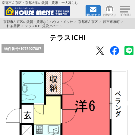
×
京都市左京区・京都大学の賃貸・貸家・一人暮らし
問い合わせ
お気に入り
TOPページ
京都市左京区の賃貸・貸家ならハウス・メッセ
京都市左京区
静市市原町
二軒茶屋駅
テラスICHI 賃貸アパート
地図から検索
テラスICHI
物件番号/
1075927887
地域から検索
京都大学＆京都芸術大学生さんに
書類DL & 入居者さまへ
家族で住むならマンション？賃家？
一人暮らしの物件特集
ペット相談OKの賃貸！