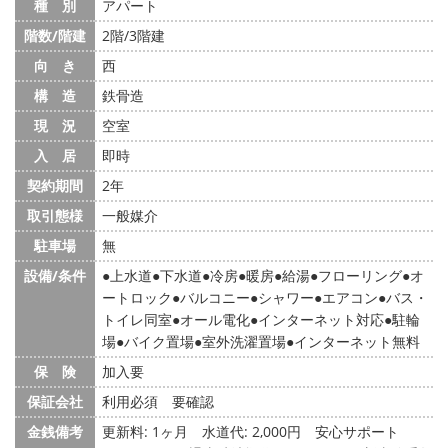
種 別
アパート
階数/階建
2階/3階建
向 き
西
構 造
鉄骨造
現 況
空室
入 居
即時
契約期間
2年
取引態様
一般媒介
駐車場
無
設備/条件
上水道
下水道
冷房
暖房
給湯
フローリング
オ
ートロック
バルコニー
シャワー
エアコン
バス・
トイレ同室
オール電化
インターネット対応
駐輪
場
バイク置場
室外洗濯置場
インターネット無料
保 険
加入要
保証会社
利用必須 要確認
金銭備考
更新料: 1ヶ月
水道代: 2,000円
安心サポート