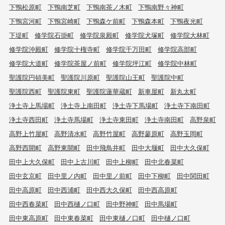
下鴨松原町
下鴨南芝町
下鴨南茶ノ木町
下鴨南野々神町
下鴨宮河町
下鴨宮崎町
下鴨森ケ前町
下鴨森本町
下鴨夜光町
下堤町
修学院石掛町
修学院泉殿町
修学院犬塚町
修学院大林町
修学院沖殿町
修学院十権寺町
修学院千万田町
修学院高部町
修学院大道町
修学院茶屋ノ前町
修学院坪江町
修学院中林町
聖護院円頓美町
聖護院川原町
聖護院山王町
聖護院中町
聖護院西町
聖護院東町
聖護院蓮華蔵町
新車屋町
新丸太町
浄土寺上馬場町
浄土寺上南田町
浄土寺下馬場町
浄土寺下南田町
浄土寺西田町
浄土寺馬場町
浄土寺東田町
浄土寺南田町
高野泉町
高野上竹屋町
高野清水町
高野竹屋町
高野蓼原町
高野玉岡町
高野西開町
高野東開町
田中飛鳥井町
田中大堰町
田中大久保町
田中上大久保町
田中上古川町
田中上柳町
田中北春菜町
田中玄京町
田中里ノ内町
田中里ノ前町
田中下柳町
田中関田町
田中高原町
田中西浦町
田中西大久保町
田中西高原町
田中西春菜町
田中西樋ノ口町
田中野神町
田中馬場町
田中東高原町
田中東春菜町
田中東樋ノ口町
田中樋ノ口町