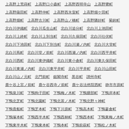
上高野上荒蒔町
上高野口小森町
上高野西明寺山
上高野鷺町
上高野薩田町
上高野仲町
上高野西氷室町
上高野畑ケ田町
上高野畑町
上高野古川町
上高野山ノ橋町
上高野隣好町
菊鉾町
北白川伊織町
北白川瓜生山町
北白川追分町
北白川上池田町
北白川上終町
北白川上別当町
北白川久保田町
北白川仕伏町
北白川下池田町
北白川下別当町
北白川瀬ノ内町
北白川大堂町
北白川蔦町
北白川堂ノ前町
北白川西瀬ノ内町
北白川西平井町
北白川西町
北白川東伊織町
北白川東小倉町
北白川東久保田町
北白川東瀬ノ内町
北白川東平井町
北白川平井町
北白川山田町
北白川山ノ元町
北門前町
銀閣寺町
黒谷町
讃州寺町
鹿ケ谷上宮ノ前町
鹿ケ谷西寺ノ前町
鹿ケ谷法然院西町
静市市原町
下鴨泉川町
下鴨狗子田町
下鴨梅ノ木町
下鴨膳部町
下鴨岸本町
下鴨北芝町
下鴨北園町
下鴨北茶ノ木町
下鴨北野々神町
下鴨貴船町
下鴨芝本町
下鴨下川原町
下鴨高木町
下鴨蓼倉町
下鴨塚本町
下鴨西半木町
下鴨西林町
下鴨西本町
下鴨東梅ノ木町
下鴨東半木町
下鴨東本町
下鴨本町
下鴨前萩町
下鴨松ノ木町