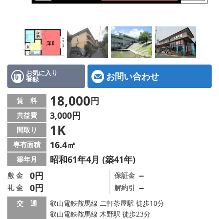
特選物件
ハウスメーカー施工特集！
路線·駅から探す
IT重説について
お気に入り
お問い合わせ
登録
スタッフ紹介
18,000
円
賃 料
3,000円
共益費
賃貸管理の北白川店
1K
間取り
店舗情報·アクセス
16.4㎡
専有面積
昭和61年4月 (築41年)
築年月
会社概要
0円
－
敷 金
保証金
0円
－
礼 金
解約引
メールでお問い合わせ
交 通
叡山電鉄鞍馬線 二軒茶屋駅 徒歩10分
叡山電鉄鞍馬線 木野駅 徒歩23分