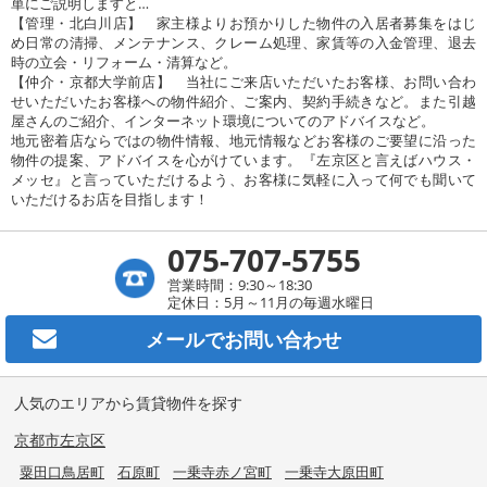
単にご説明しますと…
【管理・北白川店】 家主様よりお預かりした物件の入居者募集をはじ
め日常の清掃、メンテナンス、クレーム処理、家賃等の入金管理、退去
時の立会・リフォーム・清算など。
【仲介・京都大学前店】 当社にご来店いただいたお客様、お問い合わ
せいただいたお客様への物件紹介、ご案内、契約手続きなど。また引越
屋さんのご紹介、インターネット環境についてのアドバイスなど。
地元密着店ならではの物件情報、地元情報などお客様のご要望に沿った
物件の提案、アドバイスを心がけています。『左京区と言えばハウス・
メッセ』と言っていただけるよう、お客様に気軽に入って何でも聞いて
いただけるお店を目指します！
075-707-5755
営業時間：9:30～18:30
定休日：5月～11月の毎週水曜日
メールで
お問い合わせ
人気のエリアから賃貸物件を探す
京都市左京区
粟田口鳥居町
石原町
一乗寺赤ノ宮町
一乗寺大原田町