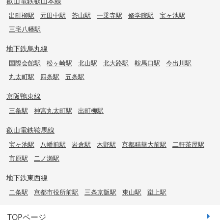
叡山電鉄叡山本線
出町柳駅
元田中駅
茶山駅
一乗寺駅
修学院駅
宝ヶ池駅
三宅八幡駅
地下鉄烏丸線
国際会館駅
松ヶ崎駅
北山駅
北大路駅
鞍馬口駅
今出川駅
丸太町駅
四条駅
五条駅
京阪鴨東線
三条駅
神宮丸太町駅
出町柳駅
叡山電鉄鞍馬線
宝ヶ池駅
八幡前駅
岩倉駅
木野駅
京都精華大前駅
二軒茶屋駅
市原駅
二ノ瀬駅
地下鉄東西線
二条駅
京都市役所前駅
三条京阪駅
東山駅
蹴上駅
TOPページ