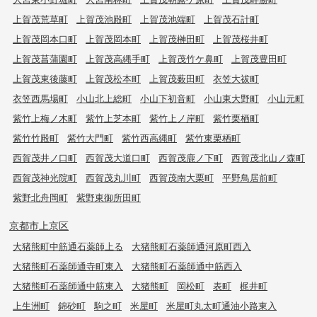
上賀茂荒草町
上賀茂池殿町
上賀茂池端町
上賀茂石計町
上賀茂岡本口町
上賀茂岡本町
上賀茂榊田町
上賀茂桜井町
上賀茂菖蒲園町
上賀茂高縄手町
上賀茂竹ケ鼻町
上賀茂豊田町
上賀茂東後藤町
上賀茂松本町
上賀茂薮田町
衣笠大祓町
衣笠西馬場町
小山北上総町
小山下初音町
小山東大野町
小山元町
紫竹上梅ノ木町
紫竹上芝本町
紫竹上ノ岸町
紫竹栗栖町
紫竹竹殿町
紫竹大門町
紫竹西高縄町
紫竹東栗栖町
西賀茂井ノ口町
西賀茂大道口町
西賀茂鹿ノ下町
西賀茂北山ノ森町
西賀茂神光院町
西賀茂丸川町
西賀茂南大栗町
平野鳥居前町
紫野北舟岡町
紫野東御所田町
京都市上京区
大猪熊町中筋通石薬師上る
大猪熊町石薬師通河原町西入
大猪熊町石薬師通寺町東入
大猪熊町石薬師通中筋西入
大猪熊町石薬師通中筋東入
大猪熊町
岡松町
表町
梶井町
上生洲町
錦砂町
駒之町
米屋町
米屋町丸太町通油小路東入