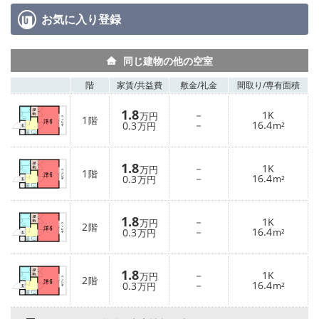
お気に入り
登録
同じ建物の他の空室
階
家賃/
共益費
敷金/
礼金
間取り/
専有面積
1.8
－
1K
万円
1
階
－
16.4
0.3
m²
万円
1.8
－
1K
万円
1
階
－
16.4
0.3
m²
万円
1.8
－
1K
万円
2
階
－
16.4
0.3
m²
万円
1.8
－
1K
万円
2
階
－
16.4
0.3
m²
万円