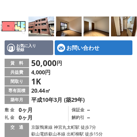
特選物件
ハウスメーカー施工特集！
路線·駅から探す
IT重説について
お気に入り
お問い合わせ
登録
スタッフ紹介
50,000
円
賃 料
4,000円
共益費
賃貸管理の北白川店
1K
間取り
店舗情報·アクセス
20.44㎡
専有面積
平成10年3月 (築29年)
築年月
会社概要
0ヶ月
－
敷 金
保証金
0ヶ月
－
礼 金
解約引
メールでお問い合わせ
交 通
京阪鴨東線 神宮丸太町駅 徒歩7分
叡山電鉄叡山本線 出町柳駅 徒歩15分