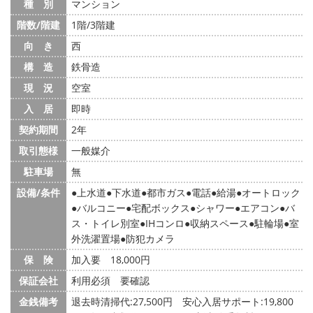
種 別
マンション
階数/階建
1階/3階建
向 き
西
構 造
鉄骨造
現 況
空室
入 居
即時
契約期間
2年
取引態様
一般媒介
駐車場
無
設備/条件
上水道
下水道
都市ガス
電話
給湯
オートロック
バルコニー
宅配ボックス
シャワー
エアコン
バ
ス・トイレ別室
IHコンロ
収納スペース
駐輪場
室
外洗濯置場
防犯カメラ
保 険
加入要 18,000円
保証会社
利用必須 要確認
金銭備考
退去時清掃代:27,500円 安心入居サポート:19,800