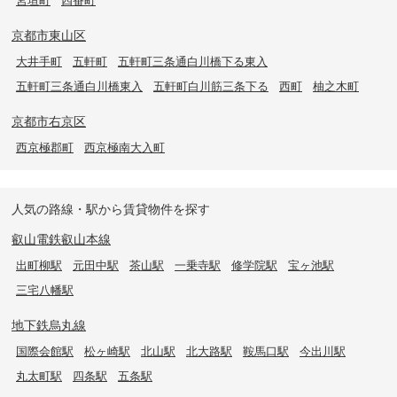
京都市東山区
大井手町
五軒町
五軒町三条通白川橋下る東入
五軒町三条通白川橋東入
五軒町白川筋三条下る
西町
柚之木町
京都市右京区
西京極郡町
西京極南大入町
人気の路線・駅から賃貸物件を探す
叡山電鉄叡山本線
出町柳駅
元田中駅
茶山駅
一乗寺駅
修学院駅
宝ヶ池駅
三宅八幡駅
地下鉄烏丸線
国際会館駅
松ヶ崎駅
北山駅
北大路駅
鞍馬口駅
今出川駅
丸太町駅
四条駅
五条駅