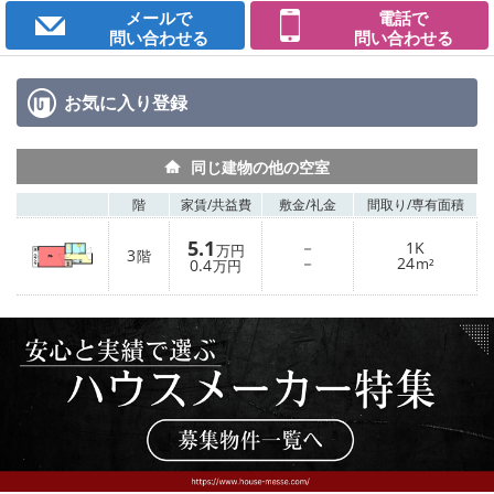
メールで
電話で
問い合わせる
問い合わせる
お気に入り
登録
同じ建物の他の空室
階
家賃/
共益費
敷金/
礼金
間取り/
専有面積
5.1
－
1K
万円
3
階
－
24
0.4
m²
万円