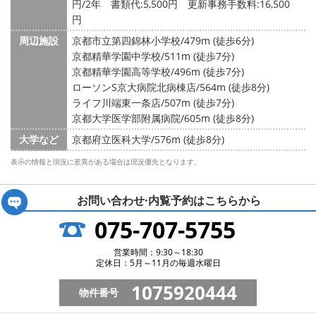
円/2年 書類代:5,500円 更新事務手数料:16,500
円
周辺施設
京都市立第四錦林小学校/479m (徒歩6分)
京都精華学園中学校/511m (徒歩7分)
京都精華学園高等学校/496m (徒歩7分)
ローソンS京大病院北病棟店/564m (徒歩8分)
ライフ川端東一条店/507m (徒歩7分)
京都大学医学部附属病院/605m (徒歩8分)
大学など
京都府立医科大学/576m (徒歩8分)
表示の情報と現況に差異がある場合は現況優先となります。
お問い合わせ·内覧予約は
こちらから
075-707-5755
営業時間：9:30～18:30
定休日：5月～11月の毎週水曜日
1075920444
物件番号