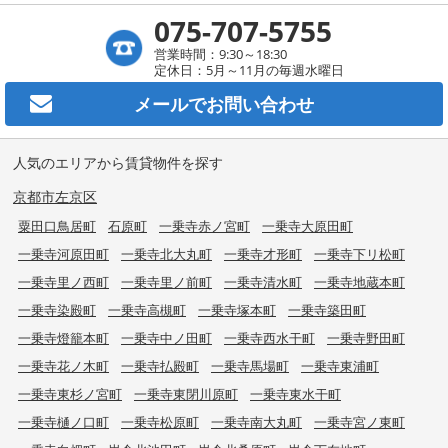
075-707-5755
営業時間：9:30～18:30
定休日：5月～11月の毎週水曜日
メールで
お問い合わせ
人気のエリアから賃貸物件を探す
京都市左京区
粟田口鳥居町
石原町
一乗寺赤ノ宮町
一乗寺大原田町
一乗寺河原田町
一乗寺北大丸町
一乗寺才形町
一乗寺下リ松町
一乗寺里ノ西町
一乗寺里ノ前町
一乗寺清水町
一乗寺地蔵本町
一乗寺染殿町
一乗寺高槻町
一乗寺塚本町
一乗寺築田町
一乗寺燈籠本町
一乗寺中ノ田町
一乗寺西水干町
一乗寺野田町
一乗寺花ノ木町
一乗寺払殿町
一乗寺馬場町
一乗寺東浦町
一乗寺東杉ノ宮町
一乗寺東閉川原町
一乗寺東水干町
一乗寺樋ノ口町
一乗寺松原町
一乗寺南大丸町
一乗寺宮ノ東町