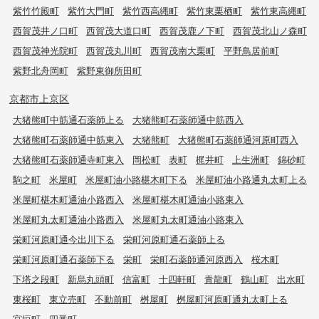
紫竹竹殿町
紫竹大門町
紫竹西高縄町
紫竹東栗栖町
紫竹東高縄町
西賀茂井ノ口町
西賀茂大道口町
西賀茂鹿ノ下町
西賀茂北山ノ森町
西賀茂神光院町
西賀茂丸川町
西賀茂南大栗町
平野鳥居前町
紫野北舟岡町
紫野東御所田町
京都市上京区
大猪熊町中筋通石薬師上る
大猪熊町石薬師通中筋西入
大猪熊町石薬師通中筋東入
大猪熊町
大猪熊町石薬師通河原町西入
大猪熊町石薬師通寺町東入
岡松町
表町
梶井町
上生洲町
錦砂町
駒之町
米屋町
米屋町油小路椹木町下る
米屋町油小路通丸太町上る
米屋町椹木町通油小路西入
米屋町椹木町通油小路東入
米屋町丸太町通油小路西入
米屋町丸太町通油小路東入
栄町河原町通今出川下る
栄町河原町通石薬師上る
栄町河原町通石薬師下る
栄町
栄町石薬師通河原西入
桜木町
下塔之段町
新烏丸頭町
信富町
十四軒町
青龍町
鶴山町
出水町
東桜町
東立売町
不動前町
桝屋町
桝屋町河原町通丸太町上る
宮垣町
四番町