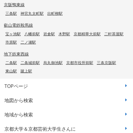
京阪鴨東線
三条駅
神宮丸太町駅
出町柳駅
叡山電鉄鞍馬線
宝ヶ池駅
八幡前駅
岩倉駅
木野駅
京都精華大前駅
二軒茶屋駅
市原駅
二ノ瀬駅
地下鉄東西線
二条駅
二条城前駅
烏丸御池駅
京都市役所前駅
三条京阪駅
東山駅
蹴上駅
TOPページ
地図から検索
地域から検索
京都大学＆京都芸術大学生さんに