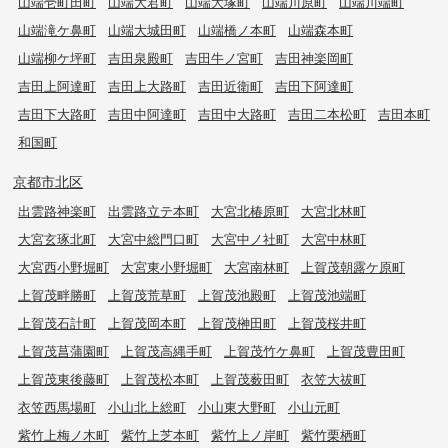
山端壱町田町
山端大君町
山端大塚町
山端川原町
山端川端町
山端滝ケ鼻町
山端大城田町
山端橋ノ本町
山端森本町
山端柳ケ坪町
吉田泉殿町
吉田牛ノ宮町
吉田神楽岡町
吉田上阿達町
吉田上大路町
吉田近衛町
吉田下阿達町
吉田下大路町
吉田中阿達町
吉田中大路町
吉田二本松町
吉田本町
和国町
京都市北区
出雲路神楽町
出雲路立テ本町
大宮北椿原町
大宮北林町
大宮玄琢北町
大宮中総門口町
大宮中ノ社町
大宮中林町
大宮西小野堀町
大宮東小野堀町
大宮南林町
上賀茂朝露ケ原町
上賀茂畔勝町
上賀茂荒草町
上賀茂池殿町
上賀茂池端町
上賀茂石計町
上賀茂岡本町
上賀茂榊田町
上賀茂桜井町
上賀茂菖蒲園町
上賀茂高縄手町
上賀茂竹ケ鼻町
上賀茂豊田町
上賀茂東後藤町
上賀茂松本町
上賀茂薮田町
衣笠大祓町
衣笠西馬場町
小山北上総町
小山東大野町
小山元町
紫竹上梅ノ木町
紫竹上芝本町
紫竹上ノ岸町
紫竹栗栖町