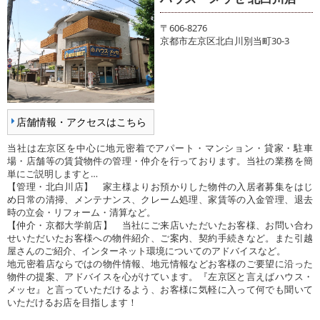
〒606-8276
京都市左京区北白川別当町30-3
店舗情報・アクセスはこちら
当社は左京区を中心に地元密着でアパート・マンション・貸家・駐車
場・店舗等の賃貸物件の管理・仲介を行っております。当社の業務を簡
単にご説明しますと…
【管理・北白川店】 家主様よりお預かりした物件の入居者募集をはじ
め日常の清掃、メンテナンス、クレーム処理、家賃等の入金管理、退去
時の立会・リフォーム・清算など。
【仲介・京都大学前店】 当社にご来店いただいたお客様、お問い合わ
せいただいたお客様への物件紹介、ご案内、契約手続きなど。また引越
屋さんのご紹介、インターネット環境についてのアドバイスなど。
地元密着店ならではの物件情報、地元情報などお客様のご要望に沿った
物件の提案、アドバイスを心がけています。『左京区と言えばハウス・
メッセ』と言っていただけるよう、お客様に気軽に入って何でも聞いて
いただけるお店を目指します！