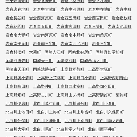
一乗寺向畑町
岩倉北池田町
岩倉北桑原町
岩倉下在地町
岩倉忠在地町
岩倉中大鷺町
岩倉中河原町
岩倉中在地町
岩倉中町
岩倉長谷町
岩倉西河原町
岩倉西五田町
岩倉西宮田町
岩倉幡枝町
岩倉花園町
岩倉東五田町
岩倉東宮田町
岩倉三笠町
岩倉南池田町
岩倉南大鷺町
岩倉南河原町
岩倉南木野町
岩倉南桑原町
岩倉南平岡町
岩倉南三宅町
岩倉南四ノ坪町
岩倉三宅町
岩倉村松町
大菊町
岡崎入江町
岡崎北御所町
岡崎真如堂前町
岡崎成勝寺町
岡崎天王町
岡崎徳成町
岡崎西福ノ川町
岡崎東天王町
岡崎法勝寺町
上高野稲荷町
上高野大塚町
上高野奥小森町
上高野上荒蒔町
上高野口小森町
上高野西明寺山
上高野薩田町
上高野仲町
上高野西氷室町
上高野畑ケ田町
上高野畑町
上高野古川町
上高野山ノ橋町
上高野隣好町
菊鉾町
北白川伊織町
北白川瓜生山町
北白川追分町
北白川小倉町
北白川上池田町
北白川上終町
北白川上別当町
北白川久保田町
北白川仕伏町
北白川下池田町
北白川下別当町
北白川瀬ノ内町
北白川大堂町
北白川蔦町
北白川堂ノ前町
北白川西平井町