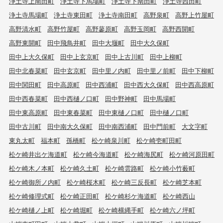
浄土寺上南田町
浄土寺下馬場町
浄土寺下南田町
浄土寺西田町
浄土寺馬場町
浄土寺東田町
浄土寺南田町
高野泉町
高野上竹屋町
高野清水町
高野竹屋町
高野蓼原町
高野玉岡町
高野西開町
高野東開町
田中飛鳥井町
田中大堰町
田中大久保町
田中上大久保町
田中上玄京町
田中上古川町
田中上柳町
田中北春菜町
田中玄京町
田中里ノ内町
田中里ノ前町
田中下柳町
田中関田町
田中高原町
田中西浦町
田中西大久保町
田中西高原町
田中西春菜町
田中西樋ノ口町
田中野神町
田中馬場町
田中東高原町
田中東春菜町
田中東樋ノ口町
田中樋ノ口町
田中古川町
田中南大久保町
田中南西浦町
田中門前町
大文字町
東丸太町
福本町
孫橋町
松ケ崎泉川町
松ケ崎壱町田町
松ケ崎井出ケ海道町
松ケ崎今海道町
松ケ崎海尻町
松ケ崎河原田町
松ケ崎木ノ本町
松ケ崎久土町
松ケ崎雲路町
松ケ崎小竹薮町
松ケ崎御所ノ内町
松ケ崎桜木町
松ケ崎三反長町
松ケ崎芝本町
松ケ崎修理式町
松ケ崎正田町
松ケ崎杉ケ海道町
松ケ崎西山
松ケ崎樋ノ上町
松ケ崎堀町
松ケ崎横縄手町
松ケ崎六ノ坪町