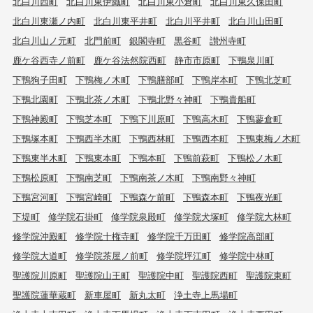
北白川西町
北白川東伊織町
北白川東小倉町
北白川東久保田町
北白川東瀬ノ内町
北白川東平井町
北白川平井町
北白川山田町
北白川山ノ元町
北門前町
銀閣寺町
黒谷町
讃州寺町
鹿ケ谷西寺ノ前町
鹿ケ谷法然院西町
静市市原町
下鴨泉川町
下鴨狗子田町
下鴨梅ノ木町
下鴨膳部町
下鴨岸本町
下鴨北芝町
下鴨北園町
下鴨北茶ノ木町
下鴨北野々神町
下鴨貴船町
下鴨神殿町
下鴨芝本町
下鴨下川原町
下鴨高木町
下鴨蓼倉町
下鴨塚本町
下鴨西半木町
下鴨西林町
下鴨西本町
下鴨東梅ノ木町
下鴨東半木町
下鴨東本町
下鴨本町
下鴨前萩町
下鴨松ノ木町
下鴨松原町
下鴨南芝町
下鴨南茶ノ木町
下鴨南野々神町
下鴨宮河町
下鴨宮崎町
下鴨森ケ前町
下鴨森本町
下鴨夜光町
下堤町
修学院石掛町
修学院泉殿町
修学院犬塚町
修学院大林町
修学院沖殿町
修学院十権寺町
修学院千万田町
修学院高部町
修学院大道町
修学院茶屋ノ前町
修学院坪江町
修学院中林町
聖護院川原町
聖護院山王町
聖護院中町
聖護院西町
聖護院東町
聖護院蓮華蔵町
新車屋町
新丸太町
浄土寺上馬場町