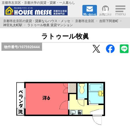
×
京都市左京区・京都大学の賃貸・貸家・一人暮らし
問い合わせ
お気に入り
TOPページ
京都市左京区の賃貸・貸家ならハウス・メッセ
京都市左京区
吉田下阿達町
神宮丸太町駅
ラトゥール牧眞 賃貸マンション
地図から検索
ラトゥール牧眞
物件番号/
1075920444
地域から検索
京都大学＆京都芸術大学生さんに
書類DL & 入居者さまへ
家族で住むならマンション？賃家？
一人暮らしの物件特集
ペット相談OKの賃貸！