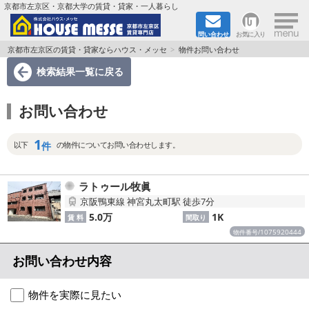
×
京都市左京区・京都大学の賃貸・貸家・一人暮らし
問い合わせ
お気に入り
TOPページ
京都市左京区の賃貸・貸家ならハウス・メッセ
物件お問い合わせ
検索結果一覧
に戻る
地図から検索
お問い合わせ
地域から検索
1
京都大学＆京都芸術大学生さんに
件
以下
の物件についてお問い合わせします。
書類DL & 入居者さまへ
ラトゥール牧眞
京阪鴨東線 神宮丸太町駅 徒歩7分
家族で住むならマンション？賃家？
5.0万
1K
賃 料
間取り
1075920444
物件番号/
一人暮らしの物件特集
お問い合わせ内容
ペット相談OKの賃貸！
物件を実際に見たい