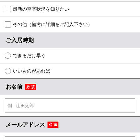
特選物件
最新の空室状況を知りたい
ハウスメーカー施工特集！
その他（備考に詳細をご記入下さい）
路線·駅から探す
ご入居時期
IT重説について
できるだけ早く
スタッフ紹介
いいものがあれば
賃貸管理の北白川店
お名前
必 須
店舗情報·アクセス
会社概要
メールでお問い合わせ
メールアドレス
必 須