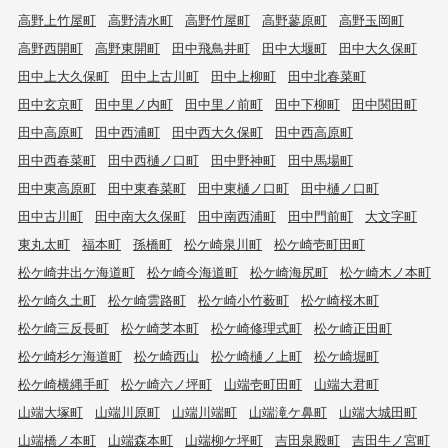
高野上竹屋町
高野清水町
高野竹屋町
高野蓼原町
高野玉岡町
高野西開町
高野東開町
田中飛鳥井町
田中大堰町
田中大久保町
田中上大久保町
田中上古川町
田中上柳町
田中北春菜町
田中玄京町
田中里ノ内町
田中里ノ前町
田中下柳町
田中関田町
田中高原町
田中西浦町
田中西大久保町
田中西高原町
田中西春菜町
田中西樋ノ口町
田中野神町
田中馬場町
田中東高原町
田中東春菜町
田中東樋ノ口町
田中樋ノ口町
田中古川町
田中南大久保町
田中南西浦町
田中門前町
大文字町
東丸太町
福本町
孫橋町
松ケ崎泉川町
松ケ崎壱町田町
松ケ崎井出ケ海道町
松ケ崎今海道町
松ケ崎海尻町
松ケ崎木ノ本町
松ケ崎久土町
松ケ崎雲路町
松ケ崎小竹薮町
松ケ崎桜木町
松ケ崎三反長町
松ケ崎芝本町
松ケ崎修理式町
松ケ崎正田町
松ケ崎杉ケ海道町
松ケ崎西山
松ケ崎樋ノ上町
松ケ崎堀町
松ケ崎横縄手町
松ケ崎六ノ坪町
山端壱町田町
山端大君町
山端大塚町
山端川原町
山端川端町
山端滝ケ鼻町
山端大城田町
山端橋ノ本町
山端森本町
山端柳ケ坪町
吉田泉殿町
吉田牛ノ宮町