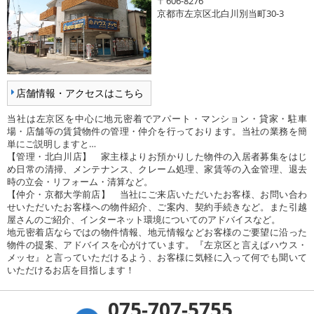
〒606-8276
京都市左京区北白川別当町30-3
店舗情報・アクセスはこちら
当社は左京区を中心に地元密着でアパート・マンション・貸家・駐車
場・店舗等の賃貸物件の管理・仲介を行っております。当社の業務を簡
単にご説明しますと…
【管理・北白川店】 家主様よりお預かりした物件の入居者募集をはじ
め日常の清掃、メンテナンス、クレーム処理、家賃等の入金管理、退去
時の立会・リフォーム・清算など。
【仲介・京都大学前店】 当社にご来店いただいたお客様、お問い合わ
せいただいたお客様への物件紹介、ご案内、契約手続きなど。また引越
屋さんのご紹介、インターネット環境についてのアドバイスなど。
地元密着店ならではの物件情報、地元情報などお客様のご要望に沿った
物件の提案、アドバイスを心がけています。『左京区と言えばハウス・
メッセ』と言っていただけるよう、お客様に気軽に入って何でも聞いて
いただけるお店を目指します！
075-707-5755