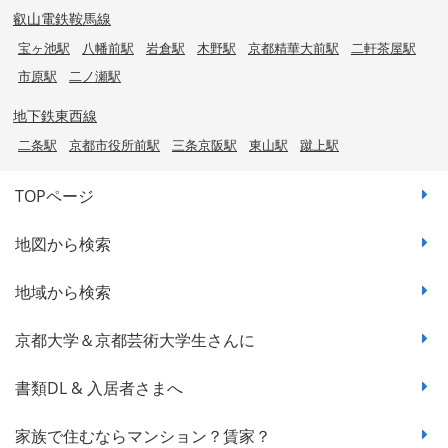
叡山電鉄鞍馬線
宝ヶ池駅
八幡前駅
岩倉駅
木野駅
京都精華大前駅
二軒茶屋駅
市原駅
二ノ瀬駅
地下鉄東西線
二条駅
京都市役所前駅
三条京阪駅
東山駅
蹴上駅
TOPページ
地図から検索
地域から検索
京都大学＆京都芸術大学生さんに
書類DL & 入居者さまへ
家族で住むならマンション？賃家？