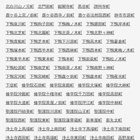
北白川山ノ元町
北門前町
銀閣寺町
黒谷町
讃州寺町
鹿ケ谷上宮ノ前町
鹿ケ谷西寺ノ前町
鹿ケ谷法然院西町
静市市原町
下鴨泉川町
下鴨狗子田町
下鴨梅ノ木町
下鴨膳部町
下鴨岸本町
下鴨北芝町
下鴨北園町
下鴨北茶ノ木町
下鴨北野々神町
下鴨貴船町
下鴨芝本町
下鴨下川原町
下鴨高木町
下鴨蓼倉町
下鴨塚本町
下鴨西半木町
下鴨西林町
下鴨西本町
下鴨東梅ノ木町
下鴨東半木町
下鴨東本町
下鴨本町
下鴨前萩町
下鴨松ノ木町
下鴨松原町
下鴨南芝町
下鴨南茶ノ木町
下鴨南野々神町
下鴨宮河町
下鴨宮崎町
下鴨森ケ前町
下鴨森本町
下鴨夜光町
下堤町
修学院石掛町
修学院泉殿町
修学院犬塚町
修学院大林町
修学院沖殿町
修学院十権寺町
修学院千万田町
修学院高部町
修学院大道町
修学院茶屋ノ前町
修学院坪江町
修学院中林町
聖護院円頓美町
聖護院川原町
聖護院山王町
聖護院中町
聖護院西町
聖護院東町
聖護院蓮華蔵町
新車屋町
新丸太町
浄土寺上馬場町
浄土寺上南田町
浄土寺下馬場町
浄土寺下南田町
浄土寺西田町
浄土寺馬場町
浄土寺東田町
浄土寺南田町
高野泉町