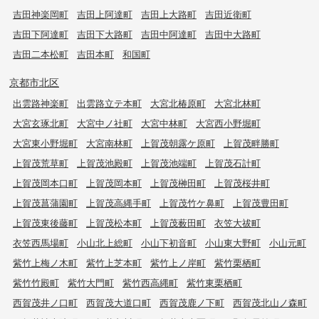
吉田神楽岡町
吉田上阿達町
吉田上大路町
吉田近衛町
吉田下阿達町
吉田下大路町
吉田中阿達町
吉田中大路町
吉田二本松町
吉田本町
和国町
京都市北区
出雲路神楽町
出雲路立テ本町
大宮北椿原町
大宮北林町
大宮玄琢北町
大宮中ノ社町
大宮中林町
大宮西小野堀町
大宮東小野堀町
大宮南林町
上賀茂朝露ケ原町
上賀茂畔勝町
上賀茂荒草町
上賀茂池殿町
上賀茂池端町
上賀茂石計町
上賀茂岡本口町
上賀茂岡本町
上賀茂榊田町
上賀茂桜井町
上賀茂菖蒲園町
上賀茂高縄手町
上賀茂竹ケ鼻町
上賀茂豊田町
上賀茂東後藤町
上賀茂松本町
上賀茂薮田町
衣笠大祓町
衣笠西馬場町
小山北上総町
小山下初音町
小山東大野町
小山元町
紫竹上梅ノ木町
紫竹上芝本町
紫竹上ノ岸町
紫竹栗栖町
紫竹竹殿町
紫竹大門町
紫竹西高縄町
紫竹東栗栖町
西賀茂井ノ口町
西賀茂大道口町
西賀茂鹿ノ下町
西賀茂北山ノ森町