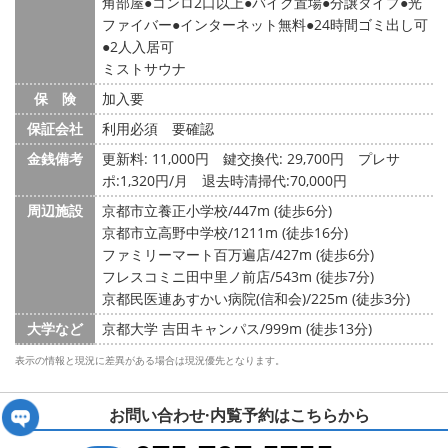
角部屋
コンロ2口以上
バイク置場
分譲タイプ
光
ファイバー
インターネット無料
24時間ゴミ出し可
2人入居可
ミストサウナ
保 険
加入要
保証会社
利用必須 要確認
金銭備考
更新料: 11,000円
鍵交換代: 29,700円
プレサ
ポ:1,320円/月 退去時清掃代:70,000円
周辺施設
京都市立養正小学校/447m (徒歩6分)
京都市立高野中学校/1211m (徒歩16分)
ファミリーマート百万遍店/427m (徒歩6分)
フレスコミニ田中里ノ前店/543m (徒歩7分)
京都民医連あすかい病院(信和会)/225m (徒歩3分)
大学など
京都大学 吉田キャンパス/999m (徒歩13分)
表示の情報と現況に差異がある場合は現況優先となります。
お問い合わせ·内覧予約は
こちらから