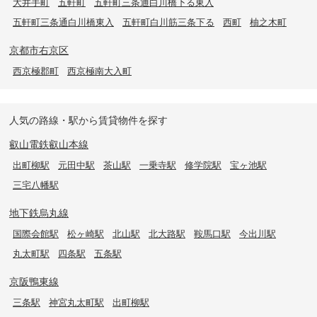
大井手町
五軒町
五軒町三条通白川橋下る東入
五軒町三条通白川橋東入
五軒町白川筋三条下る
西町
柚之木町
京都市右京区
西京極郡町
西京極南大入町
人気の路線・駅から賃貸物件を探す
叡山電鉄叡山本線
出町柳駅
元田中駅
茶山駅
一乗寺駅
修学院駅
宝ヶ池駅
三宅八幡駅
地下鉄烏丸線
国際会館駅
松ヶ崎駅
北山駅
北大路駅
鞍馬口駅
今出川駅
丸太町駅
四条駅
五条駅
京阪鴨東線
三条駅
神宮丸太町駅
出町柳駅