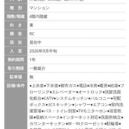
種 別
マンション
階数/階建
4階/5階建
向 き
東
構 造
RC
現 況
居住中
入 居
2026年9月中旬
契約期間
1年
取引態様
一般媒介
駐車場
無
設備/条件
上水道
下水道
都市ガス
電話
冷房
暖房
給湯
フ
ローリング
エレベーター
オートロック
洗髪洗面
化粧台
CATV
システムキッチン
バルコニー
宅配
ボックス
ガスキッチン
シャワー
エアコン
室内洗
濯置場
バス・トイレ別室
TVモニターホン
浴室乾
燥
収納スペース
インターネット対応
洗面所独立
カウンターキッチン
W・INクローゼット
駐輪場