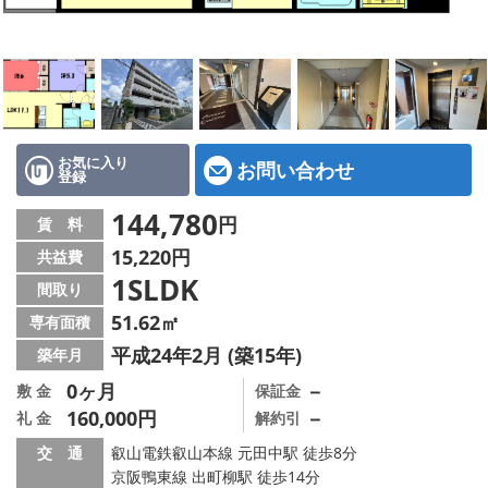
特選物件
ハウスメーカー施工特集！
路線·駅から探す
IT重説について
お気に入り
お問い合わせ
登録
スタッフ紹介
144,780
円
賃 料
15,220円
共益費
賃貸管理の北白川店
1SLDK
間取り
店舗情報·アクセス
51.62㎡
専有面積
平成24年2月 (築15年)
築年月
会社概要
0ヶ月
－
敷 金
保証金
160,000円
－
礼 金
解約引
メールでお問い合わせ
交 通
叡山電鉄叡山本線 元田中駅 徒歩8分
京阪鴨東線 出町柳駅 徒歩14分