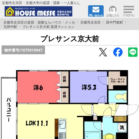
×
京都市左京区・京都大学の賃貸・貸家・一人暮らし
問い合わせ
お気に入り
TOPページ
京都市左京区の賃貸・貸家ならハウス・メッセ
京都市左京区
田中門前町
元田中駅
プレサンス京大前 賃貸マンション
地図から検索
プレサンス京大前
物件番号/
1075910947
地域から検索
京都大学＆京都芸術大学生さんに
書類DL & 入居者さまへ
家族で住むならマンション？賃家？
一人暮らしの物件特集
ペット相談OKの賃貸！