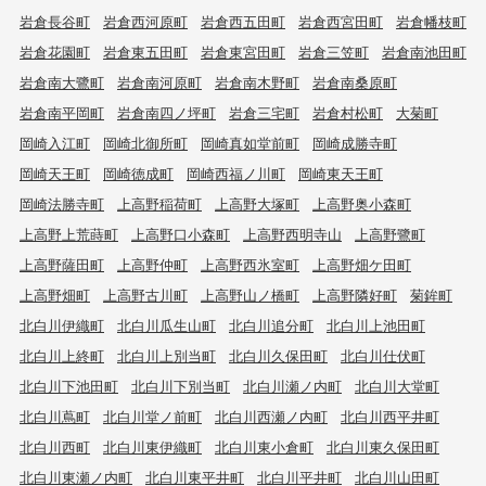
岩倉長谷町
岩倉西河原町
岩倉西五田町
岩倉西宮田町
岩倉幡枝町
岩倉花園町
岩倉東五田町
岩倉東宮田町
岩倉三笠町
岩倉南池田町
岩倉南大鷺町
岩倉南河原町
岩倉南木野町
岩倉南桑原町
岩倉南平岡町
岩倉南四ノ坪町
岩倉三宅町
岩倉村松町
大菊町
岡崎入江町
岡崎北御所町
岡崎真如堂前町
岡崎成勝寺町
岡崎天王町
岡崎徳成町
岡崎西福ノ川町
岡崎東天王町
岡崎法勝寺町
上高野稲荷町
上高野大塚町
上高野奥小森町
上高野上荒蒔町
上高野口小森町
上高野西明寺山
上高野鷺町
上高野薩田町
上高野仲町
上高野西氷室町
上高野畑ケ田町
上高野畑町
上高野古川町
上高野山ノ橋町
上高野隣好町
菊鉾町
北白川伊織町
北白川瓜生山町
北白川追分町
北白川上池田町
北白川上終町
北白川上別当町
北白川久保田町
北白川仕伏町
北白川下池田町
北白川下別当町
北白川瀬ノ内町
北白川大堂町
北白川蔦町
北白川堂ノ前町
北白川西瀬ノ内町
北白川西平井町
北白川西町
北白川東伊織町
北白川東小倉町
北白川東久保田町
北白川東瀬ノ内町
北白川東平井町
北白川平井町
北白川山田町