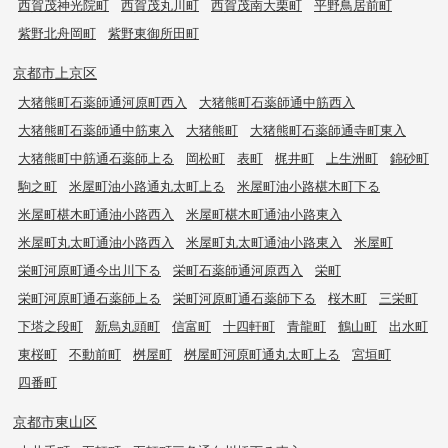
西賀茂神光院町
西賀茂丸川町
西賀茂南大栗町
平野鳥居前町
紫野北舟岡町
紫野東御所田町
京都市上京区
大猪熊町石薬師通河原町西入
大猪熊町石薬師通中筋西入
大猪熊町石薬師通中筋東入
大猪熊町
大猪熊町石薬師通寺町東入
大猪熊町中筋通石薬師上る
岡松町
表町
梶井町
上生洲町
錦砂町
駒之町
米屋町油小路通丸太町上る
米屋町油小路椹木町下る
米屋町椹木町通油小路西入
米屋町椹木町通油小路東入
米屋町丸太町通油小路西入
米屋町丸太町通油小路東入
米屋町
栄町河原町通今出川下る
栄町石薬師通河原西入
栄町
栄町河原町通石薬師上る
栄町河原町通石薬師下る
桜木町
三栄町
下塔之段町
新烏丸頭町
信富町
十四軒町
青龍町
鶴山町
出水町
東桜町
不動前町
桝屋町
桝屋町河原町通丸太町上る
宮垣町
四番町
京都市東山区