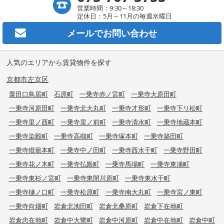
営業時間：9:30～18:30
定休日：5月～11月の毎週水曜日
メールで
お問い合わせ
人気のエリアから賃貸物件を探す
京都市左京区
粟田口鳥居町
石原町
一乗寺赤ノ宮町
一乗寺大原田町
一乗寺河原田町
一乗寺北大丸町
一乗寺才形町
一乗寺下リ松町
一乗寺里ノ西町
一乗寺里ノ前町
一乗寺清水町
一乗寺地蔵本町
一乗寺染殿町
一乗寺高槻町
一乗寺塚本町
一乗寺築田町
一乗寺燈籠本町
一乗寺中ノ田町
一乗寺西水干町
一乗寺野田町
一乗寺花ノ木町
一乗寺払殿町
一乗寺馬場町
一乗寺東浦町
一乗寺東杉ノ宮町
一乗寺東閉川原町
一乗寺東水干町
一乗寺樋ノ口町
一乗寺松原町
一乗寺南大丸町
一乗寺宮ノ東町
一乗寺向畑町
岩倉北池田町
岩倉北桑原町
岩倉下在地町
岩倉忠在地町
岩倉中大鷺町
岩倉中河原町
岩倉中在地町
岩倉中町