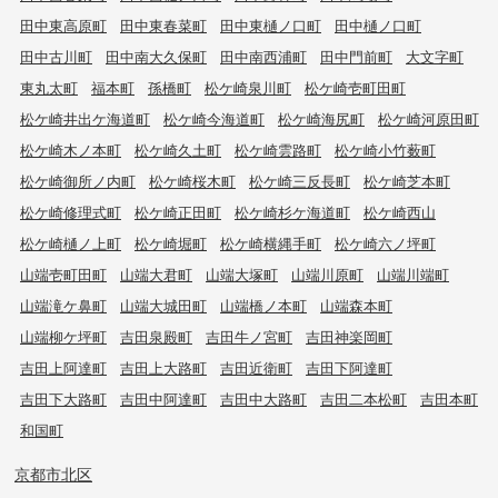
田中東高原町
田中東春菜町
田中東樋ノ口町
田中樋ノ口町
田中古川町
田中南大久保町
田中南西浦町
田中門前町
大文字町
東丸太町
福本町
孫橋町
松ケ崎泉川町
松ケ崎壱町田町
松ケ崎井出ケ海道町
松ケ崎今海道町
松ケ崎海尻町
松ケ崎河原田町
松ケ崎木ノ本町
松ケ崎久土町
松ケ崎雲路町
松ケ崎小竹薮町
松ケ崎御所ノ内町
松ケ崎桜木町
松ケ崎三反長町
松ケ崎芝本町
松ケ崎修理式町
松ケ崎正田町
松ケ崎杉ケ海道町
松ケ崎西山
松ケ崎樋ノ上町
松ケ崎堀町
松ケ崎横縄手町
松ケ崎六ノ坪町
山端壱町田町
山端大君町
山端大塚町
山端川原町
山端川端町
山端滝ケ鼻町
山端大城田町
山端橋ノ本町
山端森本町
山端柳ケ坪町
吉田泉殿町
吉田牛ノ宮町
吉田神楽岡町
吉田上阿達町
吉田上大路町
吉田近衛町
吉田下阿達町
吉田下大路町
吉田中阿達町
吉田中大路町
吉田二本松町
吉田本町
和国町
京都市北区