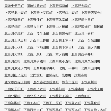
岡崎東天王町
岡崎法勝寺町
上高野稲荷町
上高野大塚町
上高野奥小森町
上高野上荒蒔町
上高野口小森町
上高野西明寺山
上高野薩田町
上高野仲町
上高野西氷室町
上高野畑ケ田町
上高野畑町
上高野古川町
上高野山ノ橋町
上高野隣好町
菊鉾町
北白川伊織町
北白川瓜生山町
北白川追分町
北白川小倉町
北白川上池田町
北白川上終町
北白川上別当町
北白川久保田町
北白川仕伏町
北白川下池田町
北白川下別当町
北白川瀬ノ内町
北白川大堂町
北白川蔦町
北白川堂ノ前町
北白川西平井町
北白川西町
北白川東伊織町
北白川東小倉町
北白川東久保田町
北白川東瀬ノ内町
北白川東平井町
北白川平井町
北白川山田町
北白川山ノ元町
北門前町
銀閣寺町
黒谷町
讃州寺町
鹿ケ谷西寺ノ前町
鹿ケ谷法然院西町
静市市原町
下鴨泉川町
下鴨狗子田町
下鴨梅ノ木町
下鴨膳部町
下鴨岸本町
下鴨北芝町
下鴨北園町
下鴨北茶ノ木町
下鴨北野々神町
下鴨貴船町
下鴨神殿町
下鴨芝本町
下鴨下川原町
下鴨高木町
下鴨蓼倉町
下鴨塚本町
下鴨西半木町
下鴨西林町
下鴨西本町
下鴨東梅ノ木町