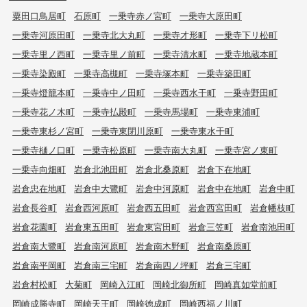
粟田口鳥居町
石原町
一乗寺赤ノ宮町
一乗寺大原田町
一乗寺河原田町
一乗寺北大丸町
一乗寺才形町
一乗寺下リ松町
一乗寺里ノ西町
一乗寺里ノ前町
一乗寺清水町
一乗寺地蔵本町
一乗寺染殿町
一乗寺高槻町
一乗寺塚本町
一乗寺築田町
一乗寺燈籠本町
一乗寺中ノ田町
一乗寺西水干町
一乗寺野田町
一乗寺花ノ木町
一乗寺払殿町
一乗寺馬場町
一乗寺東浦町
一乗寺東杉ノ宮町
一乗寺東閉川原町
一乗寺東水干町
一乗寺樋ノ口町
一乗寺松原町
一乗寺南大丸町
一乗寺宮ノ東町
一乗寺向畑町
岩倉北池田町
岩倉北桑原町
岩倉下在地町
岩倉忠在地町
岩倉中大鷺町
岩倉中河原町
岩倉中在地町
岩倉中町
岩倉長谷町
岩倉西河原町
岩倉西五田町
岩倉西宮田町
岩倉幡枝町
岩倉花園町
岩倉東五田町
岩倉東宮田町
岩倉三笠町
岩倉南池田町
岩倉南大鷺町
岩倉南河原町
岩倉南木野町
岩倉南桑原町
岩倉南平岡町
岩倉南三宅町
岩倉南四ノ坪町
岩倉三宅町
岩倉村松町
大菊町
岡崎入江町
岡崎北御所町
岡崎真如堂前町
岡崎成勝寺町
岡崎天王町
岡崎徳成町
岡崎西福ノ川町