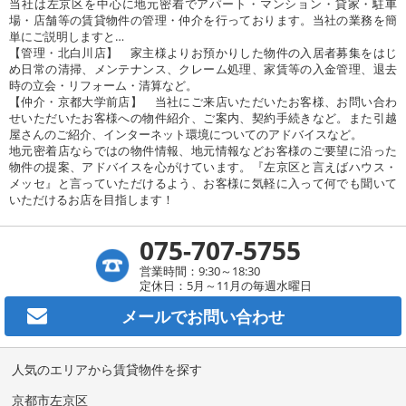
当社は左京区を中心に地元密着でアパート・マンション・貸家・駐車
場・店舗等の賃貸物件の管理・仲介を行っております。当社の業務を簡
単にご説明しますと…
【管理・北白川店】 家主様よりお預かりした物件の入居者募集をはじ
め日常の清掃、メンテナンス、クレーム処理、家賃等の入金管理、退去
時の立会・リフォーム・清算など。
【仲介・京都大学前店】 当社にご来店いただいたお客様、お問い合わ
せいただいたお客様への物件紹介、ご案内、契約手続きなど。また引越
屋さんのご紹介、インターネット環境についてのアドバイスなど。
地元密着店ならではの物件情報、地元情報などお客様のご要望に沿った
物件の提案、アドバイスを心がけています。『左京区と言えばハウス・
メッセ』と言っていただけるよう、お客様に気軽に入って何でも聞いて
いただけるお店を目指します！
075-707-5755
営業時間：9:30～18:30
定休日：5月～11月の毎週水曜日
メールで
お問い合わせ
人気のエリアから賃貸物件を探す
京都市左京区