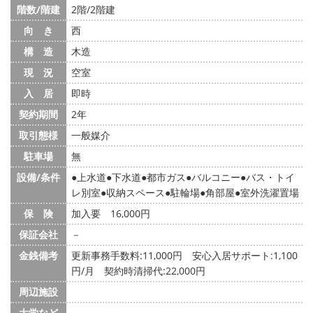
階数/階建
2階/2階建
向 き
西
構 造
木造
現 況
空室
入 居
即時
契約期間
2年
取引態様
一般媒介
駐車場
無
設備/条件
上水道
下水道
都市ガス
バルコニー
バス・トイ
レ別室
収納スペース
駐輪場
角部屋
室外洗濯置場
保 険
加入要 16,000円
保証会社
－
金銭備考
更新事務手数料:11,000円 安心入居サポート:1,100
円/月 契約時清掃代:22,000円
周辺施設
大学など
－