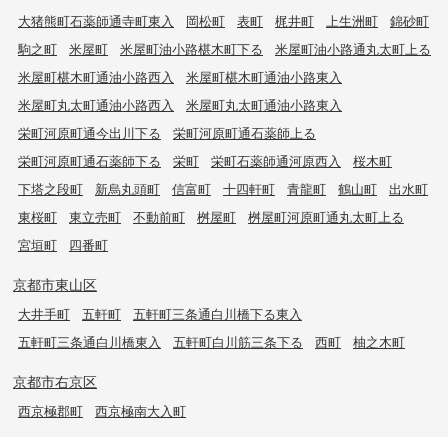
大猪熊町石薬師通寺町東入
岡松町
表町
梶井町
上生洲町
錦砂町
駒之町
米屋町
米屋町油小路椹木町下る
米屋町油小路通丸太町上る
米屋町椹木町通油小路西入
米屋町椹木町通油小路東入
米屋町丸太町通油小路西入
米屋町丸太町通油小路東入
栄町河原町通今出川下る
栄町河原町通石薬師上る
栄町河原町通石薬師下る
栄町
栄町石薬師通河原西入
桜木町
下塔之段町
新烏丸頭町
信富町
十四軒町
青龍町
鶴山町
出水町
東桜町
東立売町
不動前町
桝屋町
桝屋町河原町通丸太町上る
宮垣町
四番町
京都市東山区
大井手町
五軒町
五軒町三条通白川橋下る東入
五軒町三条通白川橋東入
五軒町白川筋三条下る
西町
柚之木町
京都市右京区
西京極郡町
西京極南大入町