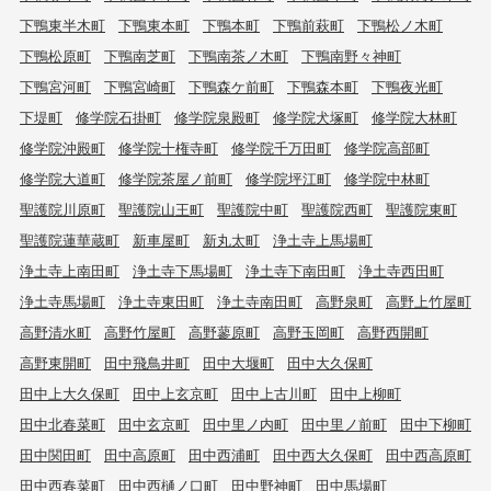
下鴨東半木町
下鴨東本町
下鴨本町
下鴨前萩町
下鴨松ノ木町
下鴨松原町
下鴨南芝町
下鴨南茶ノ木町
下鴨南野々神町
下鴨宮河町
下鴨宮崎町
下鴨森ケ前町
下鴨森本町
下鴨夜光町
下堤町
修学院石掛町
修学院泉殿町
修学院犬塚町
修学院大林町
修学院沖殿町
修学院十権寺町
修学院千万田町
修学院高部町
修学院大道町
修学院茶屋ノ前町
修学院坪江町
修学院中林町
聖護院川原町
聖護院山王町
聖護院中町
聖護院西町
聖護院東町
聖護院蓮華蔵町
新車屋町
新丸太町
浄土寺上馬場町
浄土寺上南田町
浄土寺下馬場町
浄土寺下南田町
浄土寺西田町
浄土寺馬場町
浄土寺東田町
浄土寺南田町
高野泉町
高野上竹屋町
高野清水町
高野竹屋町
高野蓼原町
高野玉岡町
高野西開町
高野東開町
田中飛鳥井町
田中大堰町
田中大久保町
田中上大久保町
田中上玄京町
田中上古川町
田中上柳町
田中北春菜町
田中玄京町
田中里ノ内町
田中里ノ前町
田中下柳町
田中関田町
田中高原町
田中西浦町
田中西大久保町
田中西高原町
田中西春菜町
田中西樋ノ口町
田中野神町
田中馬場町