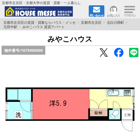
×
京都市左京区・京都大学の賃貸・貸家・一人暮らし
問い合わせ
お気に入り
TOPページ
京都市左京区の賃貸・貸家ならハウス・メッセ
京都市左京区
北白川西町
元田中駅
みやこハウス 賃貸アパート
地図から検索
みやこハウス
物件番号/
1075900090
地域から検索
京都大学＆京都芸術大学生さんに
書類DL & 入居者さまへ
家族で住むならマンション？賃家？
一人暮らしの物件特集
ペット相談OKの賃貸！