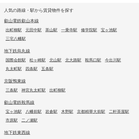
人気の路線・駅から賃貸物件を探す
叡山電鉄叡山本線
出町柳駅
元田中駅
茶山駅
一乗寺駅
修学院駅
宝ヶ池駅
三宅八幡駅
地下鉄烏丸線
国際会館駅
松ヶ崎駅
北山駅
北大路駅
鞍馬口駅
今出川駅
丸太町駅
四条駅
五条駅
京阪鴨東線
三条駅
神宮丸太町駅
出町柳駅
叡山電鉄鞍馬線
宝ヶ池駅
八幡前駅
岩倉駅
木野駅
京都精華大前駅
二軒茶屋駅
市原駅
二ノ瀬駅
地下鉄東西線