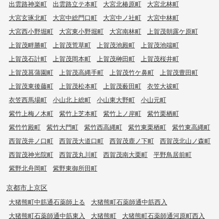
出雲路神楽町
出雲路立テ本町
大宮北椿原町
大宮北林町
大宮玄琢北町
大宮中総門口町
大宮中ノ社町
大宮中林町
大宮西小野堀町
大宮東小野堀町
大宮南林町
上賀茂朝露ケ原町
上賀茂畔勝町
上賀茂荒草町
上賀茂池殿町
上賀茂池端町
上賀茂石計町
上賀茂岡本町
上賀茂榊田町
上賀茂桜井町
上賀茂菖蒲園町
上賀茂高縄手町
上賀茂竹ケ鼻町
上賀茂豊田町
上賀茂東後藤町
上賀茂松本町
上賀茂薮田町
衣笠大祓町
衣笠西馬場町
小山北上総町
小山東大野町
小山元町
紫竹上梅ノ木町
紫竹上芝本町
紫竹上ノ岸町
紫竹栗栖町
紫竹竹殿町
紫竹大門町
紫竹西高縄町
紫竹東栗栖町
紫竹東高縄町
西賀茂井ノ口町
西賀茂大道口町
西賀茂鹿ノ下町
西賀茂北山ノ森町
西賀茂神光院町
西賀茂丸川町
西賀茂南大栗町
平野鳥居前町
紫野北舟岡町
紫野東御所田町
京都市上京区
大猪熊町中筋通石薬師上る
大猪熊町石薬師通中筋西入
大猪熊町石薬師通中筋東入
大猪熊町
大猪熊町石薬師通河原町西入