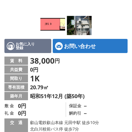
特選物件
ハウスメーカー施工特集！
路線·駅から探す
IT重説について
お気に入り
お問い合わせ
登録
スタッフ紹介
38,000
円
賃 料
0円
共益費
賃貸管理の北白川店
1K
間取り
店舗情報·アクセス
20.79㎡
専有面積
昭和51年12月 (築50年)
築年月
会社概要
0円
－
敷 金
保証金
0円
－
礼 金
解約引
メールでお問い合わせ
交 通
叡山電鉄叡山本線 元田中駅 徒歩10分
北白川校前バス停 徒歩7分