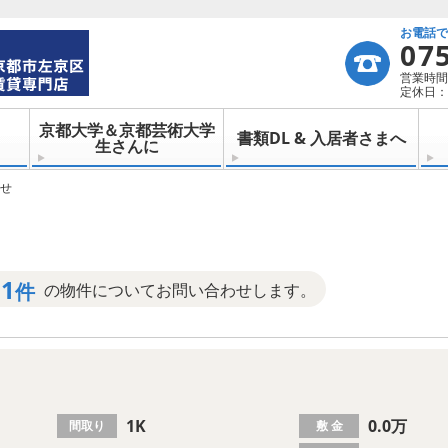
お電話
07
営業時間：
定休日：
京都大学＆京都芸術大学
書類DL & 入居者さまへ
生さんに
せ
1
件
の物件についてお問い合わせします。
1K
0.0万
間取り
敷 金