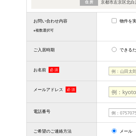
京都市左京区北白
住 所
お問い合わせ内容
物件を
※複数選択可
ご入居時期
できる
お名前
必 須
メールアドレス
必 須
電話番号
ご希望のご連絡方法
メール