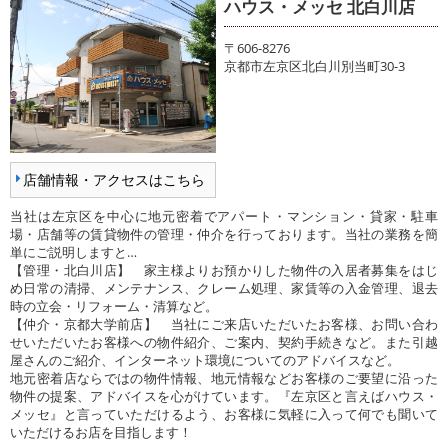
ハウス・メッセ 北白川店
〒606-8276
京都市左京区北白川別当町30-3
店舗情報・アクセスはこちら
当社は左京区を中心に地元密着でアパート・マンション・貸家・駐車
場・店舗等の賃貸物件の管理・仲介を行っております。当社の業務を簡
単にご説明しますと…
【管理・北白川店】 家主様よりお預かりした物件の入居者募集をはじ
め日常の清掃、メンテナンス、クレーム処理、家賃等の入金管理、退去
時の立会・リフォーム・清算など。
【仲介・京都大学前店】 当社にご来店いただいたお客様、お問い合わ
せいただいたお客様への物件紹介、ご案内、契約手続きなど。また引越
屋さんのご紹介、インターネット環境についてのアドバイスなど。
地元密着店ならではの物件情報、地元情報などお客様のご要望に沿った
物件の提案、アドバイスを心がけています。『左京区と言えばハウス・
メッセ』と言っていただけるよう、お客様に気軽に入って何でも聞いて
いただけるお店を目指します！