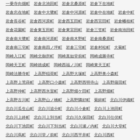
一乗寺向畑町
岩倉北池田町
岩倉北桑原町
岩倉下在地町
岩倉忠在地町
岩倉中大鷺町
岩倉中河原町
岩倉中在地町
岩倉中町
岩倉長谷町
岩倉西河原町
岩倉西五田町
岩倉西宮田町
岩倉幡枝町
岩倉花園町
岩倉東五田町
岩倉東宮田町
岩倉三笠町
岩倉南池田町
岩倉南大鷺町
岩倉南河原町
岩倉南木野町
岩倉南桑原町
岩倉南三宅町
岩倉南四ノ坪町
岩倉三宅町
岩倉村松町
大菊町
岡崎入江町
岡崎北御所町
岡崎真如堂前町
岡崎成勝寺町
岡崎天王町
岡崎徳成町
岡崎西福ノ川町
岡崎東天王町
岡崎法勝寺町
上高野稲荷町
上高野大塚町
上高野奥小森町
上高野上荒蒔町
上高野口小森町
上高野西明寺山
上高野薩田町
上高野仲町
上高野西氷室町
上高野畑ケ田町
上高野畑町
上高野古川町
上高野山ノ橋町
上高野隣好町
菊鉾町
北白川伊織町
北白川瓜生山町
北白川追分町
北白川小倉町
北白川上池田町
北白川上終町
北白川上別当町
北白川久保田町
北白川仕伏町
北白川下池田町
北白川下別当町
北白川瀬ノ内町
北白川大堂町
北白川蔦町
北白川堂ノ前町
北白川西平井町
北白川西町