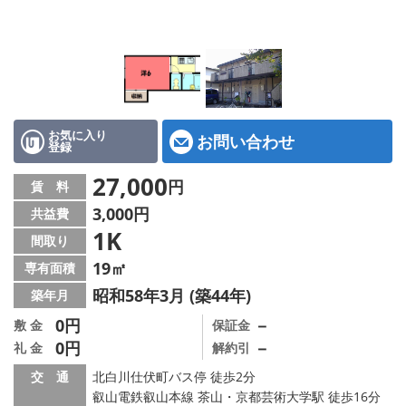
特選物件
ハウスメーカー施工特集！
路線·駅から探す
IT重説について
お気に入り
お問い合わせ
登録
スタッフ紹介
27,000
円
賃 料
3,000円
共益費
賃貸管理の北白川店
1K
間取り
店舗情報·アクセス
19㎡
専有面積
昭和58年3月 (築44年)
築年月
会社概要
0円
－
敷 金
保証金
0円
－
礼 金
解約引
メールでお問い合わせ
交 通
北白川仕伏町バス停 徒歩2分
叡山電鉄叡山本線 茶山・京都芸術大学駅 徒歩16分