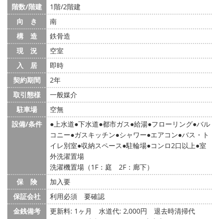
階数/階建
1階/2階建
向 き
南
構 造
鉄骨造
現 況
空室
入 居
即時
契約期間
2年
取引態様
一般媒介
駐車場
空無
設備/条件
上水道
下水道
都市ガス
給湯
フローリング
バル
コニー
ガスキッチン
シャワー
エアコン
バス・ト
イレ別室
収納スペース
駐輪場
コンロ2口以上
室
外洗濯置場
洗濯機置場（1F：庭 2F：廊下）
保 険
加入要
保証会社
利用必須 要確認
金銭備考
更新料: 1ヶ月
水道代: 2,000円
退去時清掃代