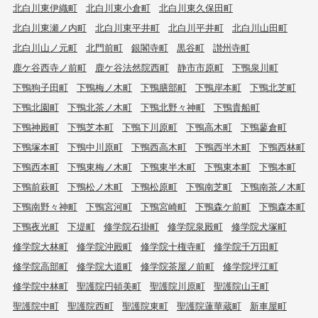
北白川東伊織町
北白川東小倉町
北白川東久保田町
北白川東瀬ノ内町
北白川東平井町
北白川平井町
北白川山田町
北白川山ノ元町
北門前町
銀閣寺町
黒谷町
讃州寺町
鹿ケ谷西寺ノ前町
鹿ケ谷法然院西町
静市市原町
下鴨泉川町
下鴨狗子田町
下鴨梅ノ木町
下鴨膳部町
下鴨岸本町
下鴨北芝町
下鴨北園町
下鴨北茶ノ木町
下鴨北野々神町
下鴨貴船町
下鴨神殿町
下鴨芝本町
下鴨下川原町
下鴨高木町
下鴨蓼倉町
下鴨塚本町
下鴨中川原町
下鴨西高木町
下鴨西半木町
下鴨西林町
下鴨西本町
下鴨東梅ノ木町
下鴨東半木町
下鴨東本町
下鴨本町
下鴨前萩町
下鴨松ノ木町
下鴨松原町
下鴨南芝町
下鴨南茶ノ木町
下鴨南野々神町
下鴨宮河町
下鴨宮崎町
下鴨森ケ前町
下鴨森本町
下鴨夜光町
下堤町
修学院石掛町
修学院泉殿町
修学院犬塚町
修学院大林町
修学院沖殿町
修学院十権寺町
修学院千万田町
修学院高部町
修学院大道町
修学院茶屋ノ前町
修学院坪江町
修学院中林町
聖護院円頓美町
聖護院川原町
聖護院山王町
聖護院中町
聖護院西町
聖護院東町
聖護院蓮華蔵町
新車屋町