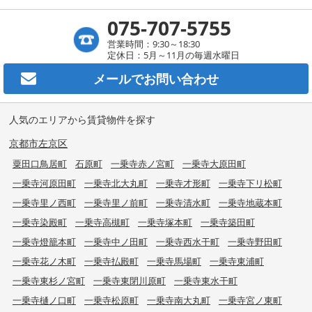
075-707-5755
営業時間：9:30～18:30
定休日：5月～11月の毎週水曜日
メールで
お問い合わせ
人気のエリアから賃貸物件を探す
京都市左京区
粟田口鳥居町
石原町
一乗寺赤ノ宮町
一乗寺大原田町
一乗寺河原田町
一乗寺北大丸町
一乗寺才形町
一乗寺下リ松町
一乗寺里ノ西町
一乗寺里ノ前町
一乗寺清水町
一乗寺地蔵本町
一乗寺染殿町
一乗寺高槻町
一乗寺塚本町
一乗寺築田町
一乗寺燈籠本町
一乗寺中ノ田町
一乗寺西水干町
一乗寺野田町
一乗寺花ノ木町
一乗寺払殿町
一乗寺馬場町
一乗寺東浦町
一乗寺東杉ノ宮町
一乗寺東閉川原町
一乗寺東水干町
一乗寺樋ノ口町
一乗寺松原町
一乗寺南大丸町
一乗寺宮ノ東町