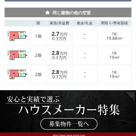
同じ建物の他の空室
階
家賃/
共益費
敷金/
礼金
間取り/
専有面積
2.7
－
1K
万円
1
階
－
19.88
0.3
m²
万円
2.8
－
1K
万円
2
階
－
19
0.3
m²
万円
2.8
－
1K
万円
2
階
－
19
0.3
m²
万円