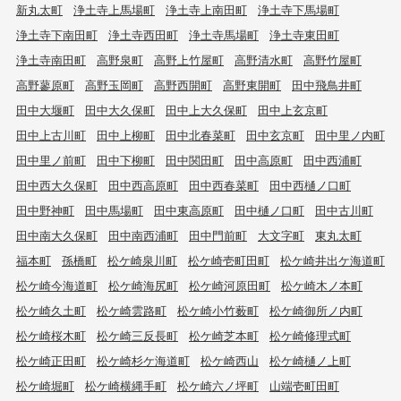
新丸太町
浄土寺上馬場町
浄土寺上南田町
浄土寺下馬場町
浄土寺下南田町
浄土寺西田町
浄土寺馬場町
浄土寺東田町
浄土寺南田町
高野泉町
高野上竹屋町
高野清水町
高野竹屋町
高野蓼原町
高野玉岡町
高野西開町
高野東開町
田中飛鳥井町
田中大堰町
田中大久保町
田中上大久保町
田中上玄京町
田中上古川町
田中上柳町
田中北春菜町
田中玄京町
田中里ノ内町
田中里ノ前町
田中下柳町
田中関田町
田中高原町
田中西浦町
田中西大久保町
田中西高原町
田中西春菜町
田中西樋ノ口町
田中野神町
田中馬場町
田中東高原町
田中樋ノ口町
田中古川町
田中南大久保町
田中南西浦町
田中門前町
大文字町
東丸太町
福本町
孫橋町
松ケ崎泉川町
松ケ崎壱町田町
松ケ崎井出ケ海道町
松ケ崎今海道町
松ケ崎海尻町
松ケ崎河原田町
松ケ崎木ノ本町
松ケ崎久土町
松ケ崎雲路町
松ケ崎小竹薮町
松ケ崎御所ノ内町
松ケ崎桜木町
松ケ崎三反長町
松ケ崎芝本町
松ケ崎修理式町
松ケ崎正田町
松ケ崎杉ケ海道町
松ケ崎西山
松ケ崎樋ノ上町
松ケ崎堀町
松ケ崎横縄手町
松ケ崎六ノ坪町
山端壱町田町