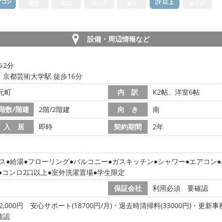
設備・周辺情報など
歩2分
・京都芸術大学駅 徒歩16分
元町
内 訳
K2帖、洋室6帖
階数/階建
2階/2階建
向 き
南
入 居
即時
契約期間
2年
ス
給湯
フローリング
バルコニー
ガスキッチン
シャワー
エアコン
コンロ2口以上
室外洗濯置場
学生限定
保証会社
利用必須 要確認
2,000円
安心サポート(18700円/月)・退去時清掃料(33000円)・更新事務
確認