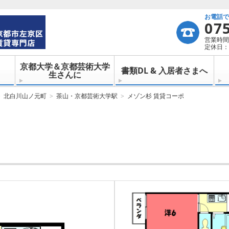
お電話
07
営業時間：
定休日：
京都大学＆京都芸術大学
書類DL & 入居者さまへ
生さんに
北白川山ノ元町
茶山・京都芸術大学駅
メゾン杉 賃貸コーポ