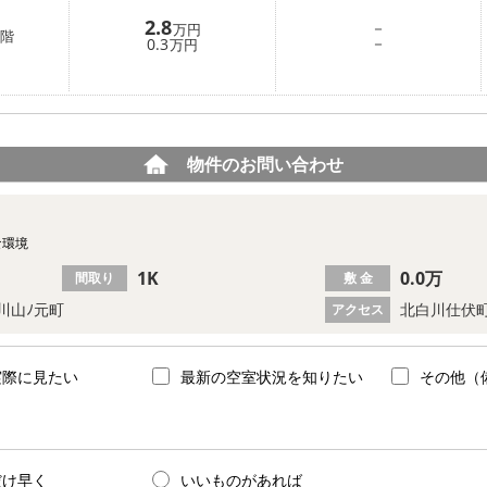
2.8
－
万円
階
－
0.3
万円
物件のお問い合わせ
な環境
1K
0.0万
間取り
敷 金
川山ﾉ元町
北白川仕伏町
アクセス
実際に見たい
最新の空室状況を知りたい
その他（
だけ早く
いいものがあれば