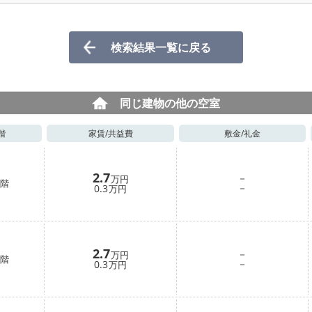
検索結果一覧に戻る
同じ建物の他の空室
階
家賃/
共益費
敷金/
礼金
2.7
－
万円
階
－
0.3
万円
2.7
－
万円
階
－
0.3
万円