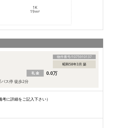
1K
19
m²
物件番号/
1075910137
昭和58年3月 築
0.0万
礼 金
バス停 徒歩2分
備考に詳細をご記入下さい）