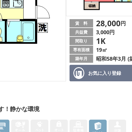
28,000
円
賃 料
3,000円
共益費
1K
間取り
19㎡
専有面積
昭和58年3月 (
築年月
お気に入り
登録
す！静かな環境