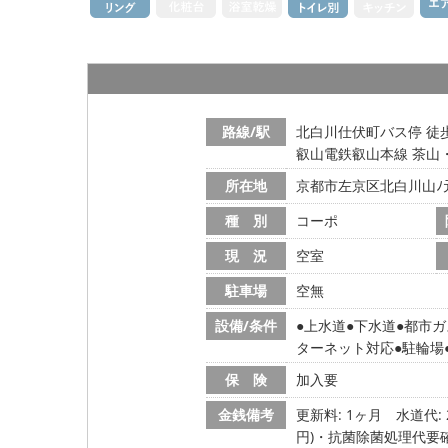
路線/駅
北白川仕伏町バス停 徒
叡山電鉄叡山本線 茶山
所在地
京都市左京区北白川山ﾉ
種 別
コーポ
現 況
空室
駐車場
空無
設備/条件
上水道
下水道
都市ガ
ターネット対応
駐輪場
保 険
加入要
金銭備考
更新料: 1ヶ月
水道代: 
円)・抗菌除菌処理代要