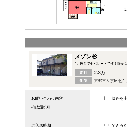
2
メゾン杉
4万円台でセパレートです！静か
2.8万
賃 料
京都市左京区北白
住 所
お問い合わせ内容
物件を
※複数選択可
ご入居時期
できる