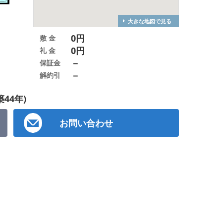
大きな地図で見る
0円
敷 金
0円
礼 金
－
保証金
－
解約引
築44年)
お問い合わせ