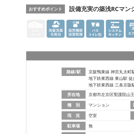
設備充実の築浅RCマン
おすすめポイント
路線/駅
京阪鴨東線 神宮丸太町駅
地下鉄東西線 東山駅 徒
地下鉄東西線 三条京阪駅
所在地
京都市左京区聖護院山
種 別
マンション
現 況
空室
駐車場
無