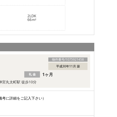
2LDK
66
m²
物件番号/
1075921458
平成30年11月 築
1ヶ月
礼 金
神宮丸太町駅 徒歩10分
備考に詳細をご記入下さい）