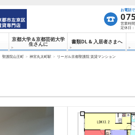
お電話
07
営業時間：
定休日：
京都大学＆京都芸術大学
書類DL & 入居者さまへ
生さんに
聖護院山王町
神宮丸太町駅
リーガル京都聖護院 賃貸マンション