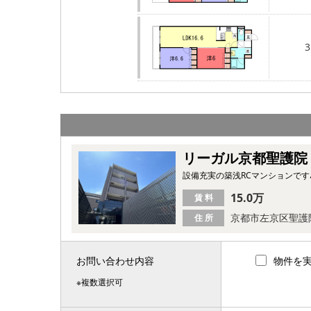
3
リーガル京都聖護院
設備充実の築浅RCマンションです
15.0万
賃 料
京都市左京区聖護
住 所
お問い合わせ内容
物件を
※複数選択可