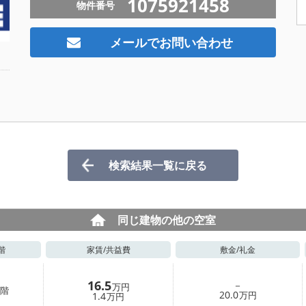
1075921458
物件番号
メールでお問い合わせ
検索結果一覧に戻る
同じ建物の他の空室
階
家賃/
共益費
敷金/
礼金
16.5
－
万円
階
20.0
1.4
万円
万円