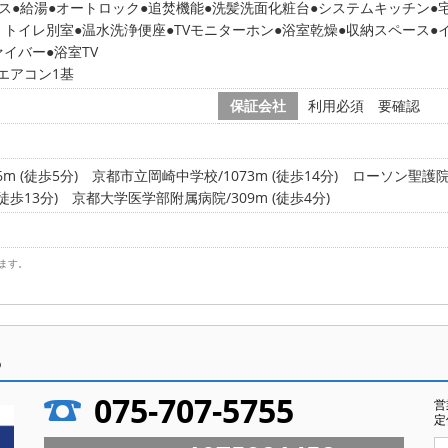
ス
給湯
オートロック
追焚機能
洗髪洗面化粧台
システムキッチン
・トイレ別室
温水洗浄便座
TVモニターホン
浴室乾燥
収納スペース
ァイバー
浴室TV
エアコン1基
保証会社
利用必須 要確認
年
m (徒歩5分)
京都市立岡崎中学校/1073m (徒歩14分)
ローソン聖護院山
徒歩13分)
京都大学医学部附属病院/309m (徒歩4分)
ます。
ら
075-707-5755
営
定