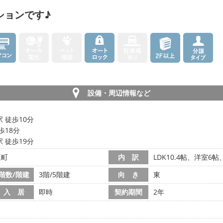
ションです♪
設備・周辺情報など
 徒歩10分
歩18分
 徒歩19分
王町
内 訳
LDK10.4帖、洋室6
階数/階建
3階/5階建
向 き
東
入 居
即時
契約期間
2年