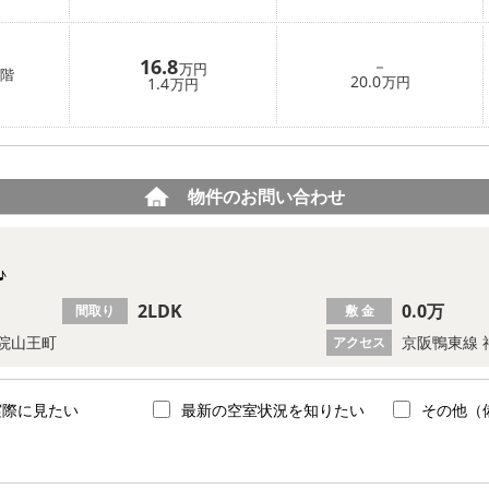
16.8
－
万円
階
20.0
1.4
万円
万円
物件のお問い合わせ
♪
2LDK
0.0万
間取り
敷 金
院山王町
京阪鴨東線 
アクセス
実際に見たい
最新の空室状況を知りたい
その他（