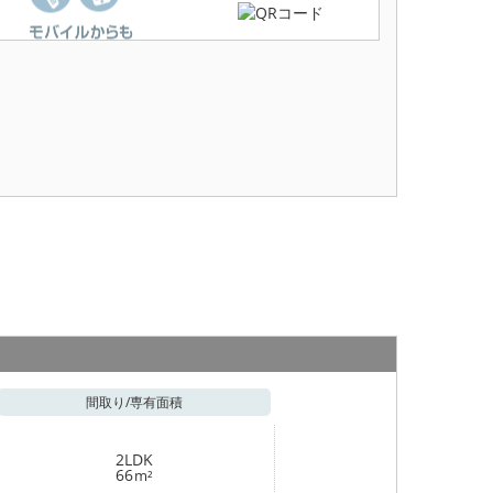
間取り/
専有面積
2LDK
66
m²