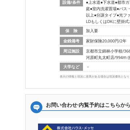
設備/条件
上水道
下水道
都市ガ
庭
室内洗濯置場
バス
以上
分譲タイプ
光フ
LDもしくはDKに壁掛式
保 険
加入要
金銭備考
家財保険20,000円/2
周辺施設
京都市立錦林小学校/366
河原町丸太町店/994m (
大学など
－
表示の情報と現況に差異がある場合は現況優先となり
お問い合わせ·内覧予約は
こちらか