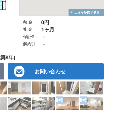
大きな地図で見る
0円
敷 金
1ヶ月
礼 金
－
保証金
－
解約引
(築8年)
お問い合わせ