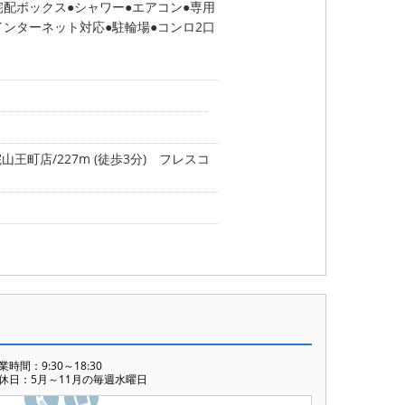
宅配ボックス
シャワー
エアコン
専用
インターネット対応
駐輪場
コンロ2口
王町店/227m (徒歩3分)
フレスコ
業時間：9:30～18:30
休日：5月～11月の毎週水曜日