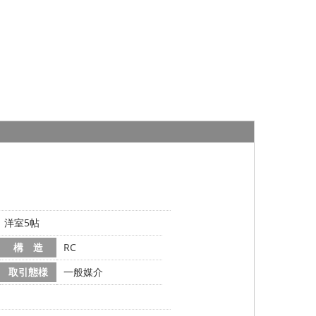
帖、洋室5帖
構 造
RC
取引態様
一般媒介