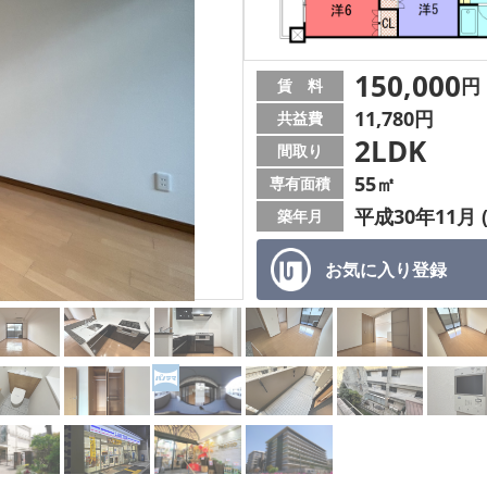
150,000
円
賃 料
11,780円
共益費
2LDK
間取り
55㎡
専有面積
平成30年11月 
築年月
お気に入り
登録