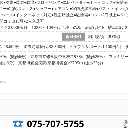
ス
冷房
暖房
給湯
フローリング
エレベーター
オートロック
洗髪洗
ニー
宅配ボックス
シャワー
エアコン
室内洗濯置場
バス・トイレ別
スペース
インターネット対応
洗面所独立
駐輪場
コンロ2口以上
バイ
時間ゴミ出し可
2人入居可
バイク2,000円/月 102号～109号は半地下の為、表記はB1F 駐車場は
保証会社
利用必須 要確認
 28,600円
退去時清掃代:38,500円 トラブルサポート:1,100円/月 
9m (徒歩6分)
京都市立修学院中学校/1953m (徒歩25分)
ファミリーマ
徒歩9分)
京都博愛会病院(京都博愛会)/2795m (徒歩35分)
ます。
ら
075-707-5755
営
定