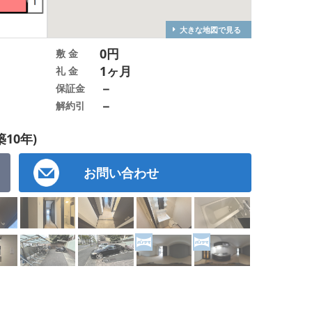
大きな地図で見る
0円
敷 金
1ヶ月
礼 金
－
保証金
－
解約引
築10年)
お問い合わせ