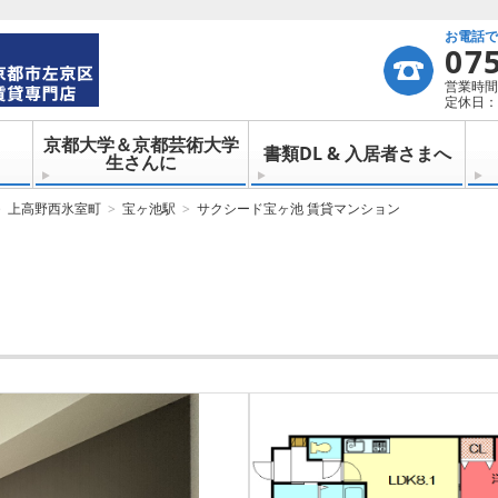
お電話
07
営業時間：
定休日：
京都大学＆京都芸術大学
書類DL & 入居者さまへ
生さんに
上高野西氷室町
宝ヶ池駅
サクシード宝ヶ池 賃貸マンション