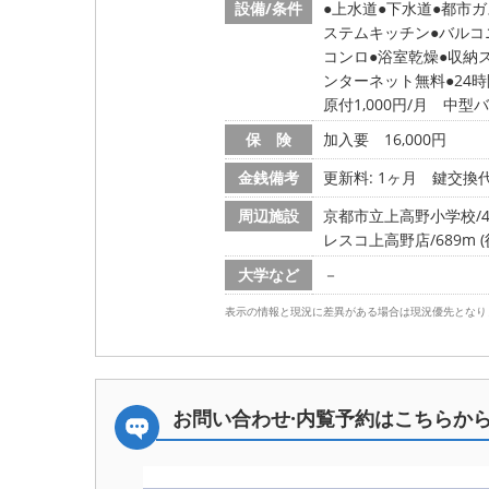
設備/条件
上水道
下水道
都市ガ
ステムキッチン
バルコ
コンロ
浴室乾燥
収納
ンターネット無料
24
原付1,000円/月 中型
保 険
加入要 16,000円
金銭備考
更新料: 1ヶ月
鍵交換代:
周辺施設
京都市立上高野小学校/46
レスコ上高野店/689m (
大学など
－
表示の情報と現況に差異がある場合は現況優先となり
お問い合わせ·内覧予約は
こちらか