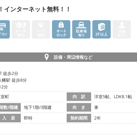
プ！インターネット無料！！
設備・周辺情報など
 徒歩2分
幡駅 徒歩8分
12分
氷室町
内 訳
洋室5帖、LDK8.1帖
階数/階建
地下1階/3階建
向 き
東
入 居
即時
契約期間
2年