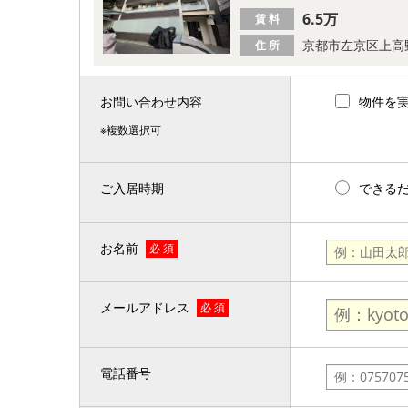
6.5万
賃 料
京都市左京区上高
住 所
お問い合わせ内容
物件を
※複数選択可
ご入居時期
できる
お名前
必 須
メールアドレス
必 須
電話番号