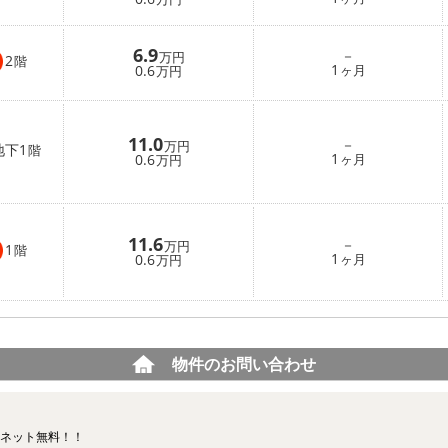
6.9
－
万円
2
階
1
0.6
ヶ月
万円
11.0
－
万円
地下1
階
1
0.6
ヶ月
万円
11.6
－
万円
1
階
1
0.6
ヶ月
万円
物件のお問い合わせ
ーネット無料！！