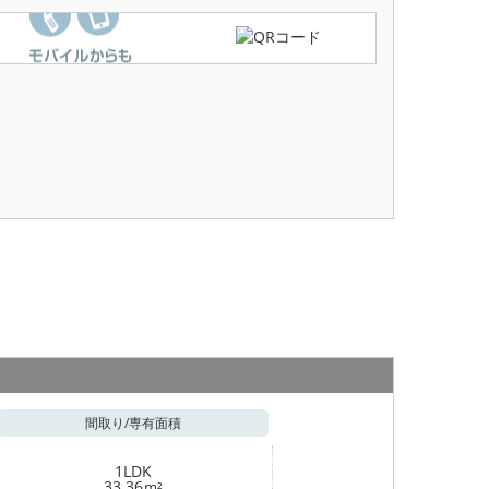
間取り/
専有面積
1LDK
33.36
m²