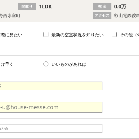
1LDK
0.0万
間取り
敷 金
野西氷室町
叡山電鉄鞍馬
アクセス
実際に見たい
最新の空室状況を知りたい
その他（
だけ早く
いいものがあれば