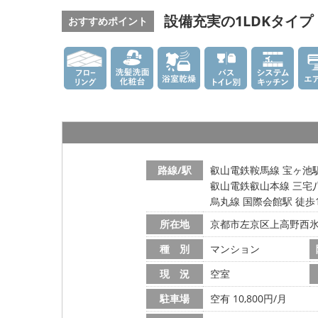
設備充実の1LDKタイ
おすすめポイント
路線/駅
叡山電鉄鞍馬線 宝ヶ池駅
叡山電鉄叡山本線 三宅八
烏丸線 国際会館駅 徒歩
所在地
京都市左京区上高野西
種 別
マンション
現 況
空室
駐車場
空有 10,800円/月