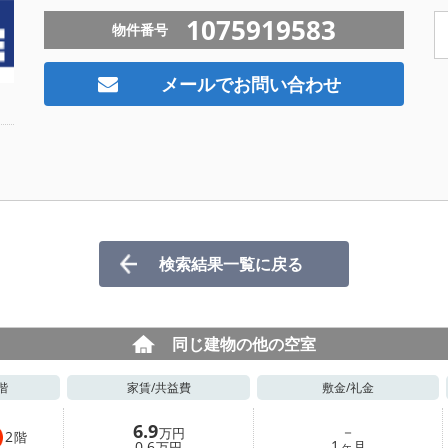
1075919583
物件番号
メールでお問い合わせ
検索結果一覧に戻る
同じ建物の他の空室
階
家賃/
共益費
敷金/
礼金
6.9
－
万円
2
階
1
0.6
ヶ月
万円