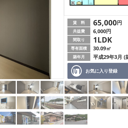
65,000
円
賃 料
6,000円
共益費
1LDK
間取り
30.09㎡
専有面積
平成29年3月 (
築年月
お気に入り
登録