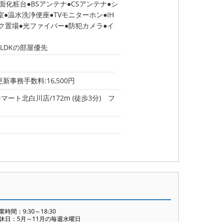
面化粧台
BSアンテナ
CSアンテナ
シ
室
温水洗浄便座
TVモニターホン
IH
ク置場
光ファイバー
防犯カメラ
イ
２LDKの部屋優先
更新事務手数料:16,500円
ート北白川店/172m (徒歩3分)
フ
業時間：9:30～18:30
休日：5月～11月の毎週水曜日