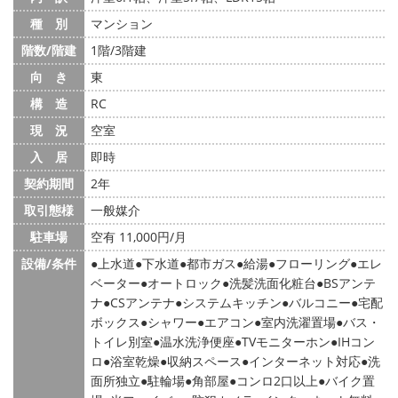
種 別
マンション
階数/階建
1階/3階建
向 き
東
構 造
RC
現 況
空室
入 居
即時
契約期間
2年
取引態様
一般媒介
駐車場
空有 11,000円/月
設備/条件
上水道
下水道
都市ガス
給湯
フローリング
エレ
ベーター
オートロック
洗髪洗面化粧台
BSアンテ
ナ
CSアンテナ
システムキッチン
バルコニー
宅配
ボックス
シャワー
エアコン
室内洗濯置場
バス・
トイレ別室
温水洗浄便座
TVモニターホン
IHコン
ロ
浴室乾燥
収納スペース
インターネット対応
洗
面所独立
駐輪場
角部屋
コンロ2口以上
バイク置