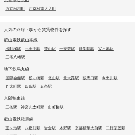
西京極郡町
西京極南大入町
人気の路線・駅から賃貸物件を探す
叡山電鉄叡山本線
出町柳駅
元田中駅
茶山駅
一乗寺駅
修学院駅
宝ヶ池駅
三宅八幡駅
地下鉄烏丸線
国際会館駅
松ヶ崎駅
北山駅
北大路駅
鞍馬口駅
今出川駅
丸太町駅
四条駅
五条駅
京阪鴨東線
三条駅
神宮丸太町駅
出町柳駅
叡山電鉄鞍馬線
宝ヶ池駅
八幡前駅
岩倉駅
木野駅
京都精華大前駅
二軒茶屋駅