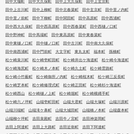
田中大堰町
田中大久保町
田中上大久保町
田中上玄京町
田中上古川町
田中上柳町
田中北春菜町
田中玄京町
田中里ノ内町
田中里ノ前町
田中下柳町
田中関田町
田中高原町
田中西浦町
田中西大久保町
田中西高原町
田中西春菜町
田中西樋ノ口町
田中野神町
田中馬場町
田中東高原町
田中東春菜町
田中東樋ノ口町
田中樋ノ口町
田中古川町
田中南大久保町
田中南西浦町
田中門前町
大文字町
東丸太町
福本町
孫橋町
松ケ崎泉川町
松ケ崎壱町田町
松ケ崎井出ケ海道町
松ケ崎今海道町
松ケ崎海尻町
松ケ崎木ノ本町
松ケ崎久土町
松ケ崎雲路町
松ケ崎小竹薮町
松ケ崎御所ノ内町
松ケ崎桜木町
松ケ崎三反長町
松ケ崎芝本町
松ケ崎修理式町
松ケ崎正田町
松ケ崎杉ケ海道町
松ケ崎西山
松ケ崎樋ノ上町
松ケ崎堀町
松ケ崎横縄手町
松ケ崎六ノ坪町
山端壱町田町
山端大君町
山端大塚町
山端川原町
山端川端町
山端滝ケ鼻町
山端大城田町
山端橋ノ本町
山端森本町
山端柳ケ坪町
吉田泉殿町
吉田牛ノ宮町
吉田神楽岡町
吉田上阿達町
吉田上大路町
吉田近衛町
吉田下阿達町