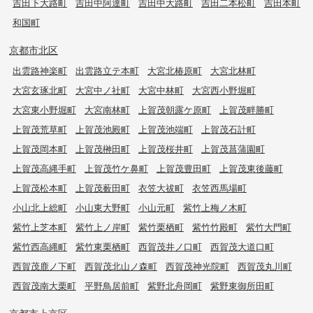
吉田下大路町
吉田中阿達町
吉田中大路町
吉田二本松町
吉田本町
和国町
京都市北区
出雲路神楽町
出雲路立テ本町
大宮北椿原町
大宮北林町
大宮玄琢北町
大宮中ノ社町
大宮中林町
大宮西小野堀町
大宮東小野堀町
大宮南林町
上賀茂朝露ケ原町
上賀茂畔勝町
上賀茂荒草町
上賀茂池殿町
上賀茂池端町
上賀茂石計町
上賀茂岡本町
上賀茂榊田町
上賀茂桜井町
上賀茂菖蒲園町
上賀茂高縄手町
上賀茂竹ケ鼻町
上賀茂豊田町
上賀茂東後藤町
上賀茂松本町
上賀茂薮田町
衣笠大祓町
衣笠西馬場町
小山北上総町
小山東大野町
小山元町
紫竹上梅ノ木町
紫竹上芝本町
紫竹上ノ岸町
紫竹栗栖町
紫竹竹殿町
紫竹大門町
紫竹西高縄町
紫竹東栗栖町
西賀茂井ノ口町
西賀茂大道口町
西賀茂鹿ノ下町
西賀茂北山ノ森町
西賀茂神光院町
西賀茂丸川町
西賀茂南大栗町
平野鳥居前町
紫野北舟岡町
紫野東御所田町