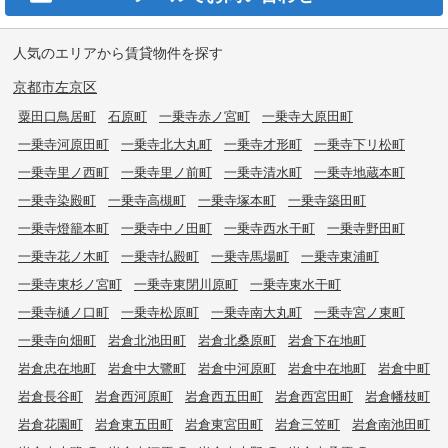
人気のエリアから賃貸物件を探す
京都市左京区
粟田口鳥居町
石原町
一乗寺赤ノ宮町
一乗寺大原田町
一乗寺河原田町
一乗寺北大丸町
一乗寺才形町
一乗寺下リ松町
一乗寺里ノ西町
一乗寺里ノ前町
一乗寺清水町
一乗寺地蔵本町
一乗寺染殿町
一乗寺高槻町
一乗寺塚本町
一乗寺築田町
一乗寺燈籠本町
一乗寺中ノ田町
一乗寺西水干町
一乗寺野田町
一乗寺花ノ木町
一乗寺払殿町
一乗寺馬場町
一乗寺東浦町
一乗寺東杉ノ宮町
一乗寺東閉川原町
一乗寺東水干町
一乗寺樋ノ口町
一乗寺松原町
一乗寺南大丸町
一乗寺宮ノ東町
一乗寺向畑町
岩倉北池田町
岩倉北桑原町
岩倉下在地町
岩倉忠在地町
岩倉中大鷺町
岩倉中河原町
岩倉中在地町
岩倉中町
岩倉長谷町
岩倉西河原町
岩倉西五田町
岩倉西宮田町
岩倉幡枝町
岩倉花園町
岩倉東五田町
岩倉東宮田町
岩倉三笠町
岩倉南池田町