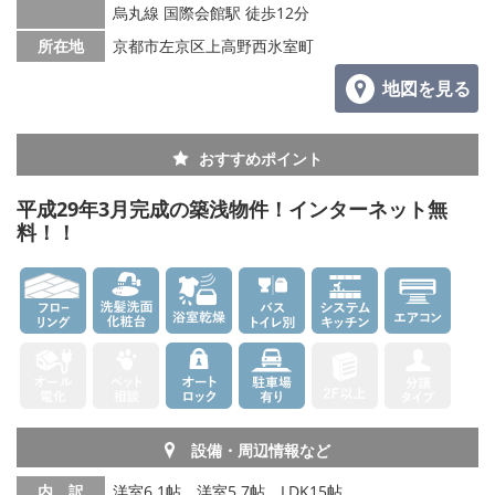
烏丸線 国際会館駅 徒歩12分
所在地
京都市左京区上高野西氷室町
地図を見る
おすすめポイント
平成29年3月完成の築浅物件！インターネット無
料！！
設備・周辺情報など
内 訳
洋室6.1帖、洋室5.7帖、LDK15帖