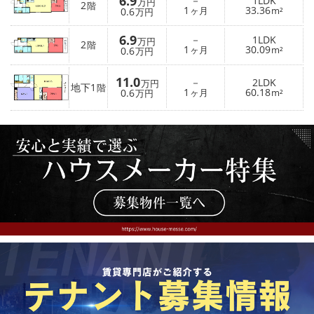
6.9
－
1LDK
万円
2
階
1
33.36
0.6
ヶ月
m²
万円
6.9
－
1LDK
万円
2
階
1
30.09
0.6
ヶ月
m²
万円
11.0
－
2LDK
万円
地下1
階
1
60.18
0.6
ヶ月
m²
万円