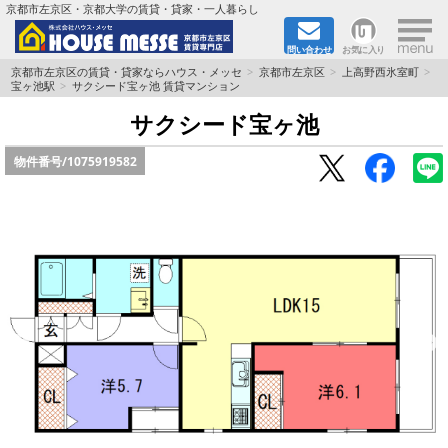
×
京都市左京区・京都大学の賃貸・貸家・一人暮らし
問い合わせ
お気に入り
TOPページ
京都市左京区の賃貸・貸家ならハウス・メッセ
京都市左京区
上高野西氷室町
宝ヶ池駅
サクシード宝ヶ池 賃貸マンション
地図から検索
サクシード宝ヶ池
物件番号/
1075919582
地域から検索
京都大学＆京都芸術大学生さんに
書類DL & 入居者さまへ
家族で住むならマンション？賃家？
一人暮らしの物件特集
ペット相談OKの賃貸！