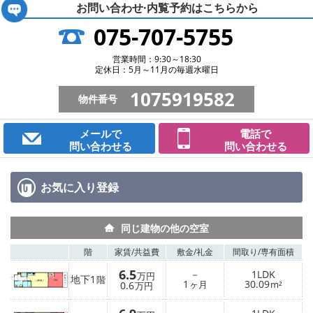
お問い合わせ·内覧予約は
こちらから
075-707-5755
営業時間：9:30～18:30
定休日：5月～11月の毎週水曜日
1075919582
物件番号
メールで
電話で
問い合わせる
問い合わせる
お気に入り
登録
同じ建物の他の空室
階
家賃/
共益費
敷金/
礼金
間取り/
専有面積
6.5
－
1LDK
万円
地下1
階
1
30.09
0.6
ヶ月
m²
万円