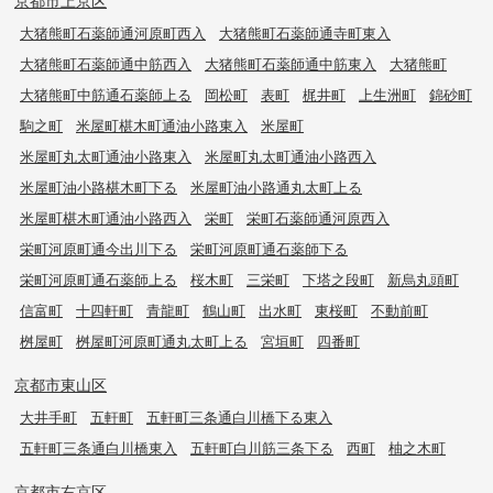
京都市上京区
大猪熊町石薬師通河原町西入
大猪熊町石薬師通寺町東入
大猪熊町石薬師通中筋西入
大猪熊町石薬師通中筋東入
大猪熊町
大猪熊町中筋通石薬師上る
岡松町
表町
梶井町
上生洲町
錦砂町
駒之町
米屋町椹木町通油小路東入
米屋町
米屋町丸太町通油小路東入
米屋町丸太町通油小路西入
米屋町油小路椹木町下る
米屋町油小路通丸太町上る
米屋町椹木町通油小路西入
栄町
栄町石薬師通河原西入
栄町河原町通今出川下る
栄町河原町通石薬師下る
栄町河原町通石薬師上る
桜木町
三栄町
下塔之段町
新烏丸頭町
信富町
十四軒町
青龍町
鶴山町
出水町
東桜町
不動前町
桝屋町
桝屋町河原町通丸太町上る
宮垣町
四番町
京都市東山区
大井手町
五軒町
五軒町三条通白川橋下る東入
五軒町三条通白川橋東入
五軒町白川筋三条下る
西町
柚之木町
京都市右京区