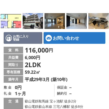
特選物件
ハウスメーカー施工特集！
路線·駅から探す
IT重説について
お気に入り
お問い合わせ
登録
スタッフ紹介
116,000
円
賃 料
6,000円
共益費
賃貸管理の北白川店
2LDK
間取り
店舗情報·アクセス
59.22㎡
専有面積
平成29年3月 (築10年)
築年月
会社概要
0円
－
敷 金
保証金
1ヶ月
－
礼 金
解約引
メールでお問い合わせ
交 通
叡山電鉄鞍馬線 宝ヶ池駅 徒歩2分
叡山電鉄叡山本線 三宅八幡駅 徒歩8分