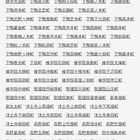
静市市原町
下鴨泉川町
下鴨狗子田町
下鴨梅ノ木町
下鴨膳部町
下鴨岸本町
下鴨北芝町
下鴨北園町
下鴨北茶ノ木町
下鴨北野々神町
下鴨貴船町
下鴨芝本町
下鴨下川原町
下鴨高木町
下鴨蓼倉町
下鴨塚本町
下鴨西半木町
下鴨西林町
下鴨西本町
下鴨東梅ノ木町
下鴨東半木町
下鴨東本町
下鴨本町
下鴨前萩町
下鴨松ノ木町
下鴨松原町
下鴨南芝町
下鴨南茶ノ木町
下鴨南野々神町
下鴨宮河町
下鴨宮崎町
下鴨森ケ前町
下鴨森本町
下鴨夜光町
下堤町
修学院石掛町
修学院泉殿町
修学院犬塚町
修学院大林町
修学院沖殿町
修学院十権寺町
修学院千万田町
修学院高部町
修学院大道町
修学院茶屋ノ前町
修学院坪江町
修学院中林町
聖護院円頓美町
聖護院川原町
聖護院山王町
聖護院中町
聖護院西町
聖護院東町
聖護院蓮華蔵町
新車屋町
新丸太町
浄土寺上馬場町
浄土寺上南田町
浄土寺下馬場町
浄土寺下南田町
浄土寺西田町
浄土寺馬場町
浄土寺東田町
浄土寺南田町
高野泉町
高野上竹屋町
高野清水町
高野竹屋町
高野蓼原町
高野玉岡町
高野西開町
高野東開町
田中飛鳥井町