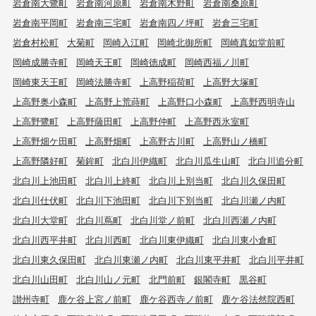
岩倉南大鷺町
岩倉南河原町
岩倉南木野町
岩倉南桑原町
岩倉南平岡町
岩倉南三宅町
岩倉南四ノ坪町
岩倉三宅町
岩倉村松町
大菊町
岡崎入江町
岡崎北御所町
岡崎真如堂前町
岡崎成勝寺町
岡崎天王町
岡崎徳成町
岡崎西福ノ川町
岡崎東天王町
岡崎法勝寺町
上高野稲荷町
上高野大塚町
上高野奥小森町
上高野上荒蒔町
上高野口小森町
上高野西明寺山
上高野鷺町
上高野薩田町
上高野仲町
上高野西氷室町
上高野畑ケ田町
上高野畑町
上高野古川町
上高野山ノ橋町
上高野隣好町
菊鉾町
北白川伊織町
北白川瓜生山町
北白川追分町
北白川上池田町
北白川上終町
北白川上別当町
北白川久保田町
北白川仕伏町
北白川下池田町
北白川下別当町
北白川瀬ノ内町
北白川大堂町
北白川蔦町
北白川堂ノ前町
北白川西瀬ノ内町
北白川西平井町
北白川西町
北白川東伊織町
北白川東小倉町
北白川東久保田町
北白川東瀬ノ内町
北白川東平井町
北白川平井町
北白川山田町
北白川山ノ元町
北門前町
銀閣寺町
黒谷町
讃州寺町
鹿ケ谷上宮ノ前町
鹿ケ谷西寺ノ前町
鹿ケ谷法然院西町