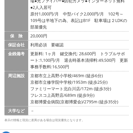
場
光ファイバー
防犯カメラ
インターネット無料
2人入居可
原付1,000円/月 中型バイク2,000円/月 102号～
109号は半地下の為、表記はB1F 駐車場は２LDKの
部屋優先
保 険
20,000円
保証会社
利用必須 要確認
金銭備考
更新料: 1ヶ月
鍵交換代: 28,600円
トラブルサポ
ート:1,100円/月 退去時基本清掃料:49,500円 更新
事務手数料:16,500円
周辺施設
京都市立上高野小学校/469m (徒歩6分)
京都市立修学院中学校/1953m (徒歩25分)
ファミリーマート北白川店/172m (徒歩3分)
フレスコ上高野店/689m (徒歩9分)
京都博愛会病院(京都博愛会)/2795m (徒歩35分)
大学など
－
表示の情報と現況に差異がある場合は現況優先となります。