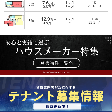
7.6
1
1K
ヶ月
万円
5
階
1
29.16
0.8
ヶ月
m²
万円
12.9
1
1LDK
ヶ月
万円
5
階
－
53.3
0.8
m²
万円