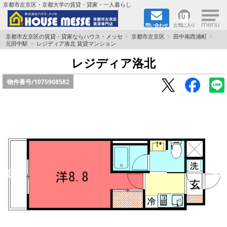
×
京都市左京区・京都大学の賃貸・貸家・一人暮らし
問い合わせ
お気に入り
TOPページ
京都市左京区の賃貸・貸家ならハウス・メッセ
京都市左京区
田中南西浦町
元田中駅
レジディア洛北 賃貸マンション
地図から検索
レジディア洛北
物件番号/
1075908582
地域から検索
京都大学＆京都芸術大学生さんに
書類DL & 入居者さまへ
家族で住むならマンション？賃家？
一人暮らしの物件特集
ペット相談OKの賃貸！