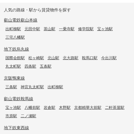
人気の路線・駅から賃貸物件を探す
叡山電鉄叡山本線
出町柳駅
元田中駅
茶山駅
一乗寺駅
修学院駅
宝ヶ池駅
三宅八幡駅
地下鉄烏丸線
国際会館駅
松ヶ崎駅
北山駅
北大路駅
鞍馬口駅
今出川駅
丸太町駅
四条駅
五条駅
京阪鴨東線
三条駅
神宮丸太町駅
出町柳駅
叡山電鉄鞍馬線
宝ヶ池駅
八幡前駅
岩倉駅
木野駅
京都精華大前駅
二軒茶屋駅
市原駅
二ノ瀬駅
地下鉄東西線