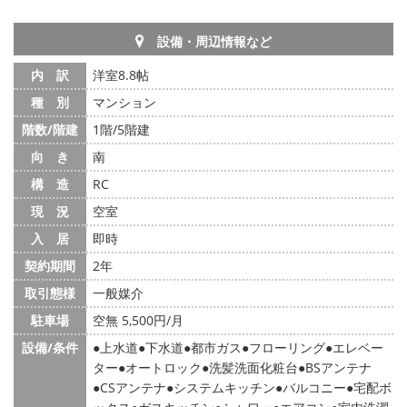
設備・周辺情報など
内 訳
洋室8.8帖
種 別
マンション
階数/階建
1階/5階建
向 き
南
構 造
RC
現 況
空室
入 居
即時
契約期間
2年
取引態様
一般媒介
駐車場
空無 5,500円/月
設備/条件
上水道
下水道
都市ガス
フローリング
エレベー
ター
オートロック
洗髪洗面化粧台
BSアンテナ
CSアンテナ
システムキッチン
バルコニー
宅配ボ