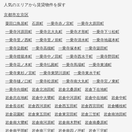
人気のエリアから賃貸物件を探す
京都市左京区
粟田口鳥居町
石原町
一乗寺赤ノ宮町
一乗寺大原田町
一乗寺河原田町
一乗寺北大丸町
一乗寺才形町
一乗寺下リ松町
一乗寺里ノ西町
一乗寺里ノ前町
一乗寺清水町
一乗寺地蔵本町
一乗寺染殿町
一乗寺高槻町
一乗寺塚本町
一乗寺築田町
一乗寺燈籠本町
一乗寺中ノ田町
一乗寺西水干町
一乗寺野田町
一乗寺花ノ木町
一乗寺払殿町
一乗寺馬場町
一乗寺東浦町
一乗寺東杉ノ宮町
一乗寺東閉川原町
一乗寺東水干町
一乗寺樋ノ口町
一乗寺松原町
一乗寺南大丸町
一乗寺宮ノ東町
一乗寺向畑町
岩倉北池田町
岩倉北桑原町
岩倉下在地町
岩倉忠在地町
岩倉中大鷺町
岩倉中河原町
岩倉中在地町
岩倉中町
岩倉長谷町
岩倉西河原町
岩倉西五田町
岩倉西宮田町
岩倉幡枝町
岩倉花園町
岩倉東五田町
岩倉東宮田町
岩倉三笠町
岩倉南池田町
岩倉南大鷺町
岩倉南河原町
岩倉南木野町
岩倉南桑原町
岩倉南平岡町
岩倉南三宅町
岩倉南四ノ坪町
岩倉三宅町