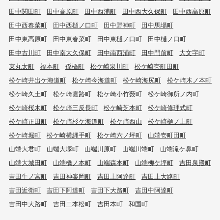
田中関田町
田中高原町
田中西浦町
田中西大久保町
田中西高原町
田中西春菜町
田中西樋ノ口町
田中野神町
田中馬場町
田中東高原町
田中東春菜町
田中東樋ノ口町
田中樋ノ口町
田中古川町
田中南大久保町
田中南西浦町
田中門前町
大文字町
東丸太町
福本町
孫橋町
松ケ崎泉川町
松ケ崎壱町田町
松ケ崎井出ケ海道町
松ケ崎今海道町
松ケ崎海尻町
松ケ崎木ノ本町
松ケ崎久土町
松ケ崎雲路町
松ケ崎小竹薮町
松ケ崎御所ノ内町
松ケ崎桜木町
松ケ崎三反長町
松ケ崎芝本町
松ケ崎修理式町
松ケ崎正田町
松ケ崎杉ケ海道町
松ケ崎西山
松ケ崎樋ノ上町
松ケ崎堀町
松ケ崎横縄手町
松ケ崎六ノ坪町
山端壱町田町
山端大君町
山端大塚町
山端川原町
山端川端町
山端滝ケ鼻町
山端大城田町
山端橋ノ本町
山端森本町
山端柳ケ坪町
吉田泉殿町
吉田牛ノ宮町
吉田神楽岡町
吉田上阿達町
吉田上大路町
吉田近衛町
吉田下阿達町
吉田下大路町
吉田中阿達町
吉田中大路町
吉田二本松町
吉田本町
和国町