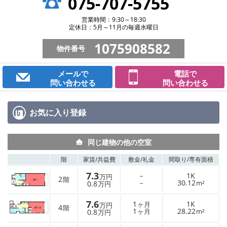
075-707-5755
営業時間：9:30～18:30
定休日：5月～11月の毎週水曜日
1075908582
物件番号
メールで
電話で
問い合わせる
問い合わせる
お気に入り
登録
同じ建物の他の空室
階
家賃/
共益費
敷金/
礼金
間取り/
専有面積
7.3
－
1K
万円
2
階
－
30.12
0.8
m²
万円
7.6
1
1K
ヶ月
万円
4
階
1
28.22
0.8
ヶ月
m²
万円