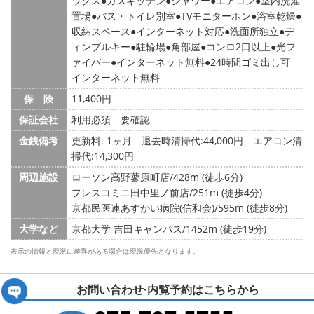
ックス
ガスキッチン
シャワー
エアコン
室内洗濯
置場
バス・トイレ別室
TVモニターホン
浴室乾燥
収納スペース
インターネット対応
洗面所独立
デ
ィンプルキー
駐輪場
角部屋
コンロ2口以上
光フ
ァイバー
インターネット無料
24時間ゴミ出し可
インターネット無料
保 険
11,400円
保証会社
利用必須 要確認
金銭備考
更新料: 1ヶ月
退去時清掃代:44,000円 エアコン清
掃代:14,300円
周辺施設
ローソン高野蓼原町店/428m (徒歩6分)
フレスコミニ田中里ノ前店/251m (徒歩4分)
京都民医連あすかい病院(信和会)/595m (徒歩8分)
大学など
京都大学 吉田キャンパス/1452m (徒歩19分)
表示の情報と現況に差異がある場合は現況優先となります。
お問い合わせ·内覧予約は
こちらから