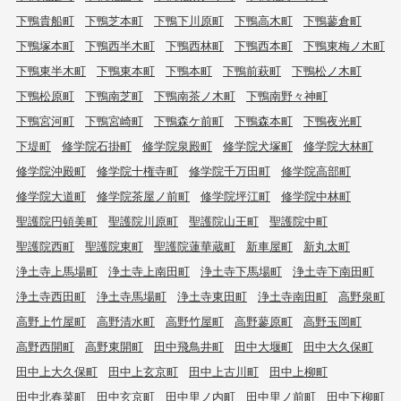
下鴨貴船町
下鴨芝本町
下鴨下川原町
下鴨高木町
下鴨蓼倉町
下鴨塚本町
下鴨西半木町
下鴨西林町
下鴨西本町
下鴨東梅ノ木町
下鴨東半木町
下鴨東本町
下鴨本町
下鴨前萩町
下鴨松ノ木町
下鴨松原町
下鴨南芝町
下鴨南茶ノ木町
下鴨南野々神町
下鴨宮河町
下鴨宮崎町
下鴨森ケ前町
下鴨森本町
下鴨夜光町
下堤町
修学院石掛町
修学院泉殿町
修学院犬塚町
修学院大林町
修学院沖殿町
修学院十権寺町
修学院千万田町
修学院高部町
修学院大道町
修学院茶屋ノ前町
修学院坪江町
修学院中林町
聖護院円頓美町
聖護院川原町
聖護院山王町
聖護院中町
聖護院西町
聖護院東町
聖護院蓮華蔵町
新車屋町
新丸太町
浄土寺上馬場町
浄土寺上南田町
浄土寺下馬場町
浄土寺下南田町
浄土寺西田町
浄土寺馬場町
浄土寺東田町
浄土寺南田町
高野泉町
高野上竹屋町
高野清水町
高野竹屋町
高野蓼原町
高野玉岡町
高野西開町
高野東開町
田中飛鳥井町
田中大堰町
田中大久保町
田中上大久保町
田中上玄京町
田中上古川町
田中上柳町
田中北春菜町
田中玄京町
田中里ノ内町
田中里ノ前町
田中下柳町