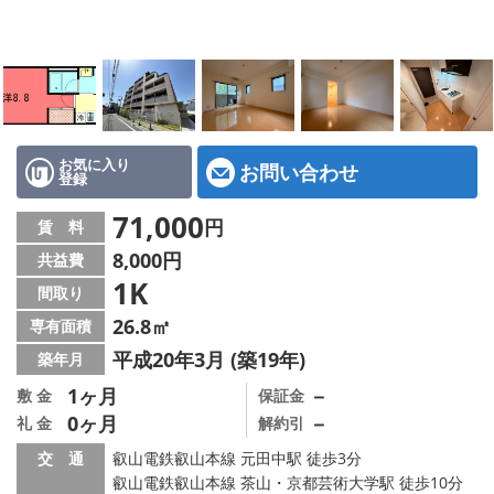
特選物件
ハウスメーカー施工特集！
路線·駅から探す
IT重説について
お気に入り
お問い合わせ
登録
スタッフ紹介
71,000
円
賃 料
8,000円
共益費
賃貸管理の北白川店
1K
間取り
店舗情報·アクセス
26.8㎡
専有面積
平成20年3月 (築19年)
築年月
会社概要
1ヶ月
－
敷 金
保証金
0ヶ月
－
礼 金
解約引
メールでお問い合わせ
交 通
叡山電鉄叡山本線 元田中駅 徒歩3分
叡山電鉄叡山本線 茶山・京都芸術大学駅 徒歩10分