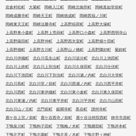
岩倉村松町
大菊町
岡崎入江町
岡崎北御所町
岡崎真如堂前町
岡崎成勝寺町
岡崎天王町
岡崎徳成町
岡崎西福ノ川町
岡崎東天王町
岡崎法勝寺町
上高野稲荷町
上高野大塚町
上高野奥小森町
上高野上荒蒔町
上高野口小森町
上高野西明寺山
上高野薩田町
上高野仲町
上高野西氷室町
上高野畑ケ田町
上高野畑町
上高野古川町
上高野山ノ橋町
上高野隣好町
菊鉾町
北白川伊織町
北白川瓜生山町
北白川追分町
北白川上池田町
北白川上終町
北白川上別当町
北白川久保田町
北白川仕伏町
北白川下池田町
北白川下別当町
北白川瀬ノ内町
北白川大堂町
北白川蔦町
北白川堂ノ前町
北白川西瀬ノ内町
北白川西平井町
北白川西町
北白川東伊織町
北白川東小倉町
北白川東久保田町
北白川東瀬ノ内町
北白川東平井町
北白川平井町
北白川山田町
北白川山ノ元町
北門前町
銀閣寺町
黒谷町
讃州寺町
鹿ケ谷上宮ノ前町
鹿ケ谷西寺ノ前町
鹿ケ谷法然院西町
静市市原町
下鴨泉川町
下鴨狗子田町
下鴨梅ノ木町
下鴨膳部町
下鴨岸本町
下鴨北芝町
下鴨北園町
下鴨北茶ノ木町
下鴨北野々神町