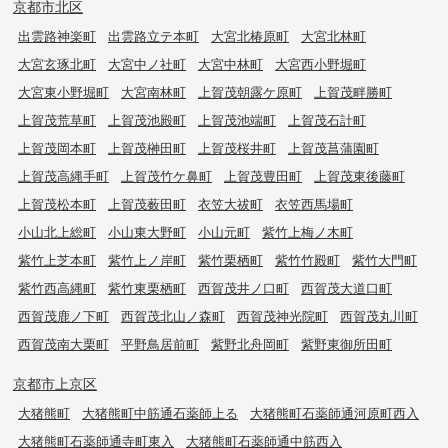
京都市北区
出雲路神楽町
出雲路立テ本町
大宮北椿原町
大宮北林町
大宮玄琢北町
大宮中ノ社町
大宮中林町
大宮西小野堀町
大宮東小野堀町
大宮南林町
上賀茂朝露ケ原町
上賀茂畔勝町
上賀茂荒草町
上賀茂池殿町
上賀茂池端町
上賀茂石計町
上賀茂岡本町
上賀茂榊田町
上賀茂桜井町
上賀茂菖蒲園町
上賀茂高縄手町
上賀茂竹ケ鼻町
上賀茂豊田町
上賀茂東後藤町
上賀茂松本町
上賀茂薮田町
衣笠大祓町
衣笠西馬場町
小山北上総町
小山東大野町
小山元町
紫竹上梅ノ木町
紫竹上芝本町
紫竹上ノ岸町
紫竹栗栖町
紫竹竹殿町
紫竹大門町
紫竹西高縄町
紫竹東栗栖町
西賀茂井ノ口町
西賀茂大道口町
西賀茂鹿ノ下町
西賀茂北山ノ森町
西賀茂神光院町
西賀茂丸川町
西賀茂南大栗町
平野鳥居前町
紫野北舟岡町
紫野東御所田町
京都市上京区
大猪熊町
大猪熊町中筋通石薬師上る
大猪熊町石薬師通河原町西入
大猪熊町石薬師通寺町東入
大猪熊町石薬師通中筋西入