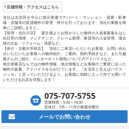
店舗情報・アクセスはこちら
当社は左京区を中心に地元密着でアパート・マンション・貸家・駐車
場・店舗等の賃貸物件の管理・仲介を行っております。当社の業務を簡
単にご説明しますと…
【管理・北白川店】 家主様よりお預かりした物件の入居者募集をはじ
め日常の清掃、メンテナンス、クレーム処理、家賃等の入金管理、退去
時の立会・リフォーム・清算など。
【仲介・京都大学前店】 当社にご来店いただいたお客様、お問い合わ
せいただいたお客様への物件紹介、ご案内、契約手続きなど。また引越
屋さんのご紹介、インターネット環境についてのアドバイスなど。
地元密着店ならではの物件情報、地元情報などお客様のご要望に沿った
物件の提案、アドバイスを心がけています。『左京区と言えばハウス・
メッセ』と言っていただけるよう、お客様に気軽に入って何でも聞いて
いただけるお店を目指します！
075-707-5755
営業時間：9:30～18:30
定休日：5月～11月の毎週水曜日
メールで
お問い合わせ