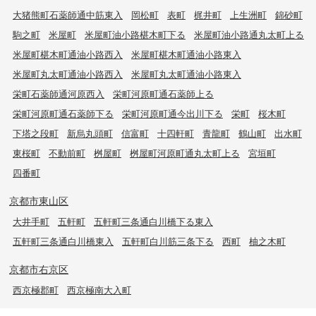
大猪熊町石薬師通中筋東入
岡松町
表町
梶井町
上生洲町
錦砂町
駒之町
米屋町
米屋町油小路椹木町下る
米屋町油小路通丸太町上る
米屋町椹木町通油小路西入
米屋町椹木町通油小路東入
米屋町丸太町通油小路西入
米屋町丸太町通油小路東入
栄町石薬師通河原西入
栄町河原町通石薬師上る
栄町河原町通石薬師下る
栄町河原町通今出川下る
栄町
桜木町
下塔之段町
新烏丸頭町
信富町
十四軒町
青龍町
鶴山町
出水町
東桜町
不動前町
桝屋町
桝屋町河原町通丸太町上る
宮垣町
四番町
京都市東山区
大井手町
五軒町
五軒町三条通白川橋下る東入
五軒町三条通白川橋東入
五軒町白川筋三条下る
西町
柚之木町
京都市右京区
西京極郡町
西京極南大入町