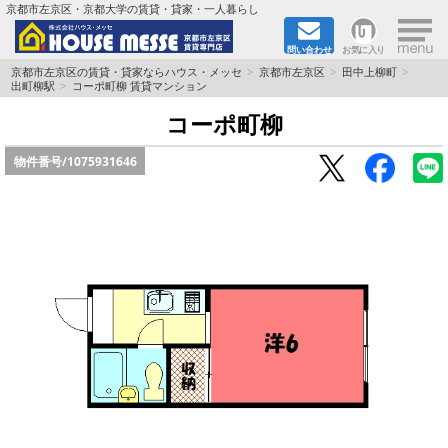
×
京都市左京区・京都大学の賃貸・貸家・一人暮らし
問い合わせ
お気に入り
TOPページ
京都市左京区の賃貸・貸家ならハウス・メッセ
京都市左京区
田中上柳町
出町柳駅
コーポ町柳 賃貸マンション
地図から検索
コーポ町柳
物件番号/
1075931646
地域から検索
京都大学＆京都芸術大学生さんに
書類DL & 入居者さまへ
家族で住むならマンション？賃家？
一人暮らしの物件特集
ペット相談OKの賃貸！