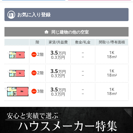
お気に入り
登録
同じ建物の他の空室
階
家賃/
共益費
敷金/
礼金
間取り/
専有面積
3.5
－
1K
万円
2
階
－
18
0.3
m²
万円
3.5
－
1K
万円
2
階
－
18
0.3
m²
万円
3.5
－
1K
万円
3
階
－
18
0.3
m²
万円