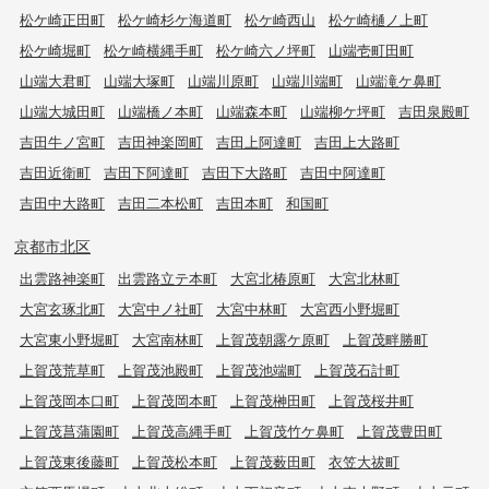
松ケ崎正田町
松ケ崎杉ケ海道町
松ケ崎西山
松ケ崎樋ノ上町
松ケ崎堀町
松ケ崎横縄手町
松ケ崎六ノ坪町
山端壱町田町
山端大君町
山端大塚町
山端川原町
山端川端町
山端滝ケ鼻町
山端大城田町
山端橋ノ本町
山端森本町
山端柳ケ坪町
吉田泉殿町
吉田牛ノ宮町
吉田神楽岡町
吉田上阿達町
吉田上大路町
吉田近衛町
吉田下阿達町
吉田下大路町
吉田中阿達町
吉田中大路町
吉田二本松町
吉田本町
和国町
京都市北区
出雲路神楽町
出雲路立テ本町
大宮北椿原町
大宮北林町
大宮玄琢北町
大宮中ノ社町
大宮中林町
大宮西小野堀町
大宮東小野堀町
大宮南林町
上賀茂朝露ケ原町
上賀茂畔勝町
上賀茂荒草町
上賀茂池殿町
上賀茂池端町
上賀茂石計町
上賀茂岡本口町
上賀茂岡本町
上賀茂榊田町
上賀茂桜井町
上賀茂菖蒲園町
上賀茂高縄手町
上賀茂竹ケ鼻町
上賀茂豊田町
上賀茂東後藤町
上賀茂松本町
上賀茂薮田町
衣笠大祓町