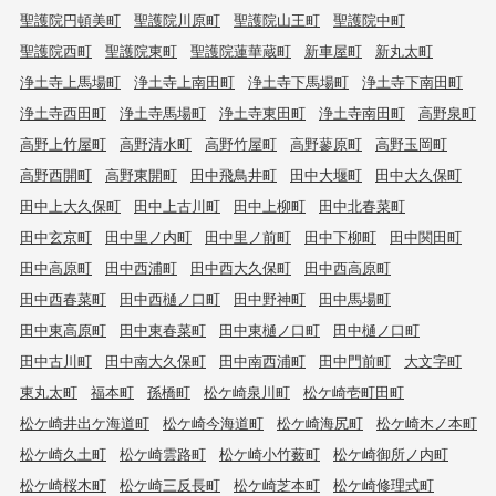
聖護院円頓美町
聖護院川原町
聖護院山王町
聖護院中町
聖護院西町
聖護院東町
聖護院蓮華蔵町
新車屋町
新丸太町
浄土寺上馬場町
浄土寺上南田町
浄土寺下馬場町
浄土寺下南田町
浄土寺西田町
浄土寺馬場町
浄土寺東田町
浄土寺南田町
高野泉町
高野上竹屋町
高野清水町
高野竹屋町
高野蓼原町
高野玉岡町
高野西開町
高野東開町
田中飛鳥井町
田中大堰町
田中大久保町
田中上大久保町
田中上古川町
田中上柳町
田中北春菜町
田中玄京町
田中里ノ内町
田中里ノ前町
田中下柳町
田中関田町
田中高原町
田中西浦町
田中西大久保町
田中西高原町
田中西春菜町
田中西樋ノ口町
田中野神町
田中馬場町
田中東高原町
田中東春菜町
田中東樋ノ口町
田中樋ノ口町
田中古川町
田中南大久保町
田中南西浦町
田中門前町
大文字町
東丸太町
福本町
孫橋町
松ケ崎泉川町
松ケ崎壱町田町
松ケ崎井出ケ海道町
松ケ崎今海道町
松ケ崎海尻町
松ケ崎木ノ本町
松ケ崎久土町
松ケ崎雲路町
松ケ崎小竹薮町
松ケ崎御所ノ内町
松ケ崎桜木町
松ケ崎三反長町
松ケ崎芝本町
松ケ崎修理式町