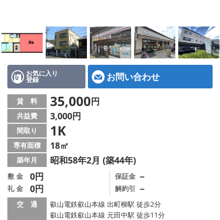
特選物件
ハウスメーカー施工特集！
路線·駅から探す
IT重説について
お気に入り
お問い合わせ
登録
スタッフ紹介
35,000
円
賃 料
3,000円
共益費
賃貸管理の北白川店
1K
間取り
店舗情報·アクセス
18㎡
専有面積
昭和58年2月 (築44年)
築年月
会社概要
0円
－
敷 金
保証金
0円
－
礼 金
解約引
メールでお問い合わせ
交 通
叡山電鉄叡山本線 出町柳駅 徒歩2分
叡山電鉄叡山本線 元田中駅 徒歩11分