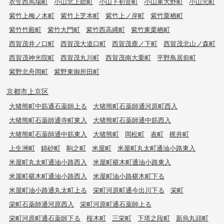
衣笠西馬場町
小山北上総町
小山下初音町
小山東大野町
小山元町
紫竹上梅ノ木町
紫竹上芝本町
紫竹上ノ岸町
紫竹栗栖町
紫竹竹殿町
紫竹大門町
紫竹西高縄町
紫竹東栗栖町
西賀茂井ノ口町
西賀茂大道口町
西賀茂鹿ノ下町
西賀茂北山ノ森町
西賀茂神光院町
西賀茂丸川町
西賀茂南大栗町
平野鳥居前町
紫野北舟岡町
紫野東御所田町
京都市上京区
大猪熊町中筋通石薬師上る
大猪熊町石薬師通河原町西入
大猪熊町石薬師通寺町東入
大猪熊町石薬師通中筋西入
大猪熊町石薬師通中筋東入
大猪熊町
岡松町
表町
梶井町
上生洲町
錦砂町
駒之町
米屋町
米屋町丸太町通油小路東入
米屋町丸太町通油小路西入
米屋町椹木町通油小路東入
米屋町椹木町通油小路西入
米屋町油小路椹木町下る
米屋町油小路通丸太町上る
栄町河原町通今出川下る
栄町
栄町石薬師通河原西入
栄町河原町通石薬師上る
栄町河原町通石薬師下る
桜木町
三栄町
下塔之段町
新烏丸頭町