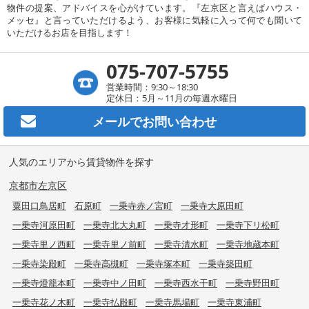
物件の提案、アドバイスを心がけています。『左京区と言えばハウス・
メッセ』と言っていただけるよう、お客様に気軽に入って何でも聞いて
いただけるお店を目指します！
075-707-5755
営業時間：9:30～18:30
定休日：5月～11月の毎週水曜日
メールで
お問い合わせ
人気のエリアから賃貸物件を探す
京都市左京区
粟田口鳥居町
石原町
一乗寺赤ノ宮町
一乗寺大原田町
一乗寺河原田町
一乗寺北大丸町
一乗寺才形町
一乗寺下リ松町
一乗寺里ノ西町
一乗寺里ノ前町
一乗寺清水町
一乗寺地蔵本町
一乗寺染殿町
一乗寺高槻町
一乗寺塚本町
一乗寺築田町
一乗寺燈籠本町
一乗寺中ノ田町
一乗寺西水干町
一乗寺野田町
一乗寺花ノ木町
一乗寺払殿町
一乗寺馬場町
一乗寺東浦町