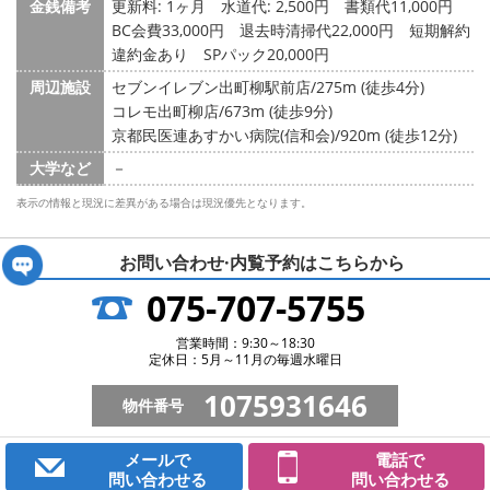
金銭備考
更新料: 1ヶ月
水道代: 2,500円
書類代11,000円
BC会費33,000円 退去時清掃代22,000円 短期解約
違約金あり SPパック20,000円
周辺施設
セブンイレブン出町柳駅前店/275m (徒歩4分)
コレモ出町柳店/673m (徒歩9分)
京都民医連あすかい病院(信和会)/920m (徒歩12分)
大学など
－
表示の情報と現況に差異がある場合は現況優先となります。
お問い合わせ·内覧予約は
こちらから
075-707-5755
営業時間：9:30～18:30
定休日：5月～11月の毎週水曜日
1075931646
物件番号
メールで
電話で
問い合わせる
問い合わせる