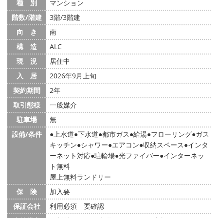
種 別
マンション
階数/階建
3階/3階建
向 き
南
構 造
ALC
現 況
居住中
入 居
2026年9月上旬
契約期間
2年
取引態様
一般媒介
駐車場
無
設備/条件
上水道
下水道
都市ガス
給湯
フローリング
ガス
キッチン
シャワー
エアコン
収納スペース
インタ
ーネット対応
駐輪場
光ファイバー
インターネッ
ト無料
屋上無料ランドリー
保 険
加入要
保証会社
利用必須 要確認