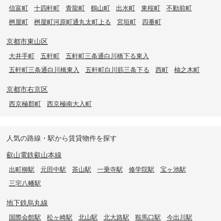
信富町
十四軒町
青龍町
鶴山町
出水町
東桜町
不動前町
桝屋町
桝屋町河原町通丸太町上る
宮垣町
四番町
京都市東山区
大井手町
五軒町
五軒町三条通白川橋下る東入
五軒町三条通白川橋東入
五軒町白川筋三条下る
西町
柚之木町
京都市右京区
西京極郡町
西京極南大入町
人気の路線・駅から賃貸物件を探す
叡山電鉄叡山本線
出町柳駅
元田中駅
茶山駅
一乗寺駅
修学院駅
宝ヶ池駅
三宅八幡駅
地下鉄烏丸線
国際会館駅
松ヶ崎駅
北山駅
北大路駅
鞍馬口駅
今出川駅