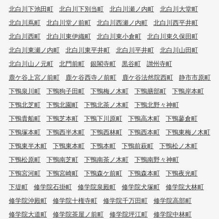
北白川下池田町
北白川下別当町
北白川瀬ノ内町
北白川大堂町
北白川蔦町
北白川堂ノ前町
北白川西瀬ノ内町
北白川西平井町
北白川西町
北白川東伊織町
北白川東小倉町
北白川東久保田町
北白川東瀬ノ内町
北白川東平井町
北白川平井町
北白川山田町
北白川山ノ元町
北門前町
銀閣寺町
黒谷町
讃州寺町
鹿ケ谷上宮ノ前町
鹿ケ谷西寺ノ前町
鹿ケ谷法然院西町
静市市原町
下鴨泉川町
下鴨狗子田町
下鴨梅ノ木町
下鴨膳部町
下鴨岸本町
下鴨北芝町
下鴨北園町
下鴨北茶ノ木町
下鴨北野々神町
下鴨貴船町
下鴨芝本町
下鴨下川原町
下鴨高木町
下鴨蓼倉町
下鴨塚本町
下鴨西半木町
下鴨西林町
下鴨西本町
下鴨東梅ノ木町
下鴨東半木町
下鴨東本町
下鴨本町
下鴨前萩町
下鴨松ノ木町
下鴨松原町
下鴨南芝町
下鴨南茶ノ木町
下鴨南野々神町
下鴨宮河町
下鴨宮崎町
下鴨森ケ前町
下鴨森本町
下鴨夜光町
下堤町
修学院石掛町
修学院泉殿町
修学院犬塚町
修学院大林町
修学院沖殿町
修学院十権寺町
修学院千万田町
修学院高部町
修学院大道町
修学院茶屋ノ前町
修学院坪江町
修学院中林町