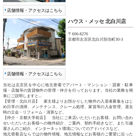
店舗情報・アクセスはこちら
ハウス・メッセ 北白川店
〒606-8276
京都市左京区北白川別当町30-3
店舗情報・アクセスはこちら
当社は左京区を中心に地元密着でアパート・マンション・貸家・駐車
場・店舗等の賃貸物件の管理・仲介を行っております。当社の業務を簡
単にご説明しますと…
【管理・北白川店】 家主様よりお預かりした物件の入居者募集をはじ
め日常の清掃、メンテナンス、クレーム処理、家賃等の入金管理、退去
時の立会・リフォーム・清算など。
【仲介・京都大学前店】 当社にご来店いただいたお客様、お問い合わ
せいただいたお客様への物件紹介、ご案内、契約手続きなど。また引越
屋さんのご紹介、インターネット環境についてのアドバイスなど。
地元密着店ならではの物件情報、地元情報などお客様のご要望に沿った