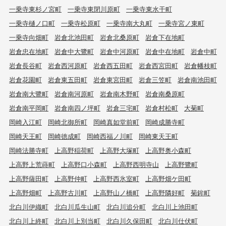
一乗寺東杉ノ宮町
一乗寺東閉川原町
一乗寺東水干町
一乗寺樋ノ口町
一乗寺松原町
一乗寺南大丸町
一乗寺宮ノ東町
一乗寺向畑町
岩倉北池田町
岩倉北桑原町
岩倉下在地町
岩倉忠在地町
岩倉中大鷺町
岩倉中河原町
岩倉中在地町
岩倉中町
岩倉長谷町
岩倉西河原町
岩倉西五田町
岩倉西宮田町
岩倉幡枝町
岩倉花園町
岩倉東五田町
岩倉東宮田町
岩倉三笠町
岩倉南池田町
岩倉南大鷺町
岩倉南河原町
岩倉南木野町
岩倉南桑原町
岩倉南平岡町
岩倉南四ノ坪町
岩倉三宅町
岩倉村松町
大菊町
岡崎入江町
岡崎北御所町
岡崎真如堂前町
岡崎成勝寺町
岡崎天王町
岡崎徳成町
岡崎西福ノ川町
岡崎東天王町
岡崎法勝寺町
上高野稲荷町
上高野大塚町
上高野奥小森町
上高野上荒蒔町
上高野口小森町
上高野西明寺山
上高野鷺町
上高野薩田町
上高野仲町
上高野西氷室町
上高野畑ケ田町
上高野畑町
上高野古川町
上高野山ノ橋町
上高野隣好町
菊鉾町
北白川伊織町
北白川瓜生山町
北白川追分町
北白川上池田町
北白川上終町
北白川上別当町
北白川久保田町
北白川仕伏町