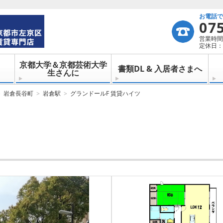
お電話
07
営業時間：
定休日：
京都大学＆京都芸術大学
書類DL & 入居者さまへ
生さんに
岩倉長谷町
岩倉駅
グランドールF 賃貸ハイツ