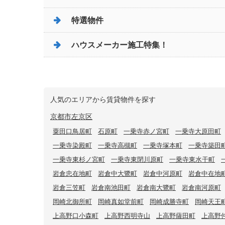
特選物件
ハウスメーカー施工特集！
人気のエリアから賃貸物件を探す
京都市左京区
粟田口鳥居町
石原町
一乗寺赤ノ宮町
一乗寺大原田町
一乗寺染殿町
一乗寺高槻町
一乗寺塚本町
一乗寺築田
一乗寺東杉ノ宮町
一乗寺東閉川原町
一乗寺東水干町
岩倉忠在地町
岩倉中大鷺町
岩倉中河原町
岩倉中在地
岩倉三笠町
岩倉南池田町
岩倉南大鷺町
岩倉南河原町
岡崎北御所町
岡崎真如堂前町
岡崎成勝寺町
岡崎天王
上高野口小森町
上高野西明寺山
上高野薩田町
上高野