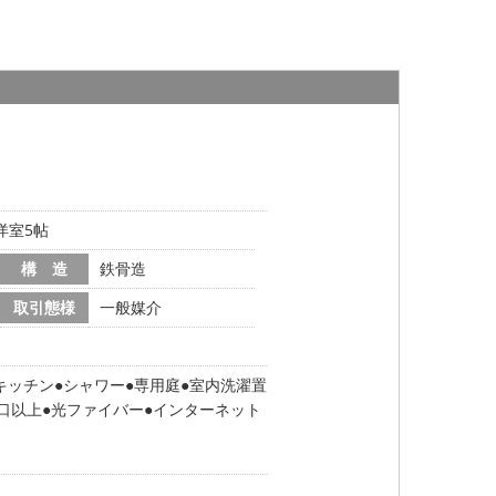
洋室5帖
構 造
鉄骨造
取引態様
一般媒介
キッチン
シャワー
専用庭
室内洗濯置
口以上
光ファイバー
インターネット