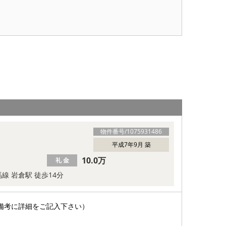
物件番号/
1075931486
平成7年9月 築
10.0万
礼 金
線 岩倉駅 徒歩14分
備考に詳細をご記入下さい）