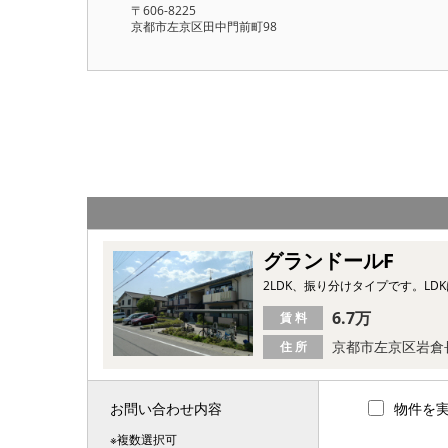
〒606-8225
京都市左京区田中門前町98
グランドールF
2LDK、振り分けタイプです。LD
6.7万
賃 料
京都市左京区岩倉
住 所
お問い合わせ内容
物件を
※複数選択可