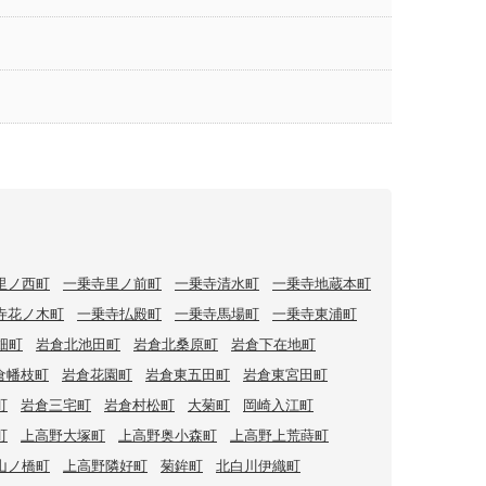
里ノ西町
一乗寺里ノ前町
一乗寺清水町
一乗寺地蔵本町
寺花ノ木町
一乗寺払殿町
一乗寺馬場町
一乗寺東浦町
畑町
岩倉北池田町
岩倉北桑原町
岩倉下在地町
倉幡枝町
岩倉花園町
岩倉東五田町
岩倉東宮田町
町
岩倉三宅町
岩倉村松町
大菊町
岡崎入江町
町
上高野大塚町
上高野奥小森町
上高野上荒蒔町
山ノ橋町
上高野隣好町
菊鉾町
北白川伊織町