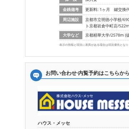
金銭備考
更新料: 1ヶ月
鍵交換代:
周辺施設
京都市立明徳小学校/690
ト京都岩倉中町店/522m 
大学など
京都精華大学/2578m (
表示の情報と現況に差異がある場合は現況優先となり
お問い合わせ·内覧予約は
こちらか
ハウス・メッセ