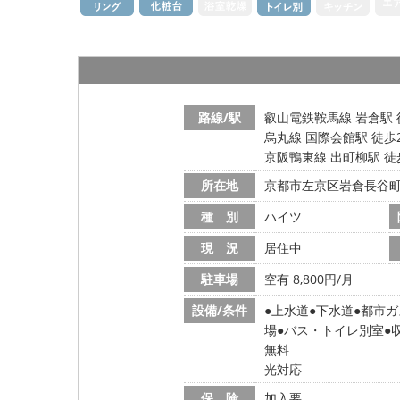
路線/駅
叡山電鉄鞍馬線 岩倉駅 
烏丸線 国際会館駅 徒歩
京阪鴨東線 出町柳駅 徒
所在地
京都市左京区岩倉長谷
種 別
ハイツ
現 況
居住中
駐車場
空有 8,800円/月
設備/条件
上水道
下水道
都市ガ
場
バス・トイレ別室
無料
光対応
保 険
加入要