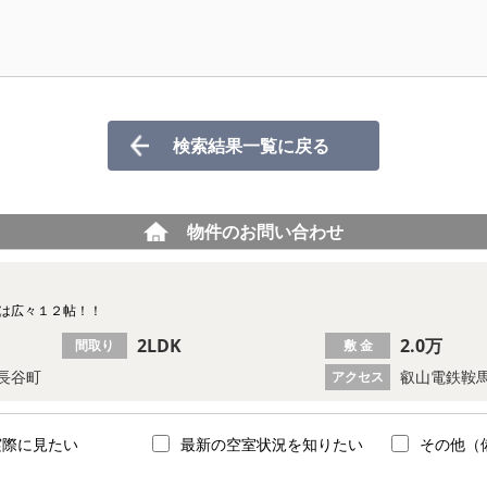
検索結果一覧に戻る
物件のお問い合わせ
Kは広々１２帖！！
2LDK
2.0万
間取り
敷 金
長谷町
叡山電鉄鞍馬
アクセス
実際に見たい
最新の空室状況を知りたい
その他（