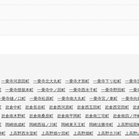
一乗寺河原田町
一乗寺北大丸町
一乗寺才形町
一乗寺下リ松町
一乗寺
町
一乗寺燈籠本町
一乗寺中ノ田町
一乗寺西水干町
一乗寺野田町
一乗
一乗寺樋ノ口町
一乗寺松原町
一乗寺南大丸町
一乗寺宮ノ東町
一乗寺向
町
岩倉中町
岩倉長谷町
岩倉西河原町
岩倉西五田町
岩倉西宮田町
岩
岩倉南木野町
岩倉南桑原町
岩倉南平岡町
岩倉南三宅町
岩倉南四ノ坪
町
岡崎徳成町
岡崎西福ノ川町
岡崎東天王町
岡崎法勝寺町
上高野稲荷
仲町
上高野西氷室町
上高野畑ケ田町
上高野畑町
上高野古川町
上高野