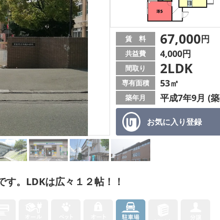
67,000
円
賃 料
4,000円
共益費
2LDK
間取り
53㎡
専有面積
平成7年9月 (築
築年月
お気に入り
登録
です。LDKは広々１２帖！！