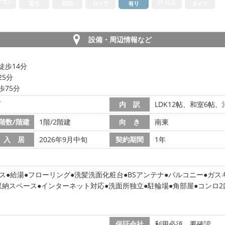
設備・周辺情報など
徒歩14分
25分
歩75分
町
内 訳
LDK12帖、和室6帖、
階数/階建
1階/2階建
向 き
南東
入 居
2026年9月中旬
契約期間
1年
ス
給湯
フローリング
洗髪洗面化粧台
BSアンテナ
バルコニー
ガス
収納スペース
インターネット対応
洗面所独立
駐輪場
角部屋
コンロ2
保証会社
利用必須 要確認